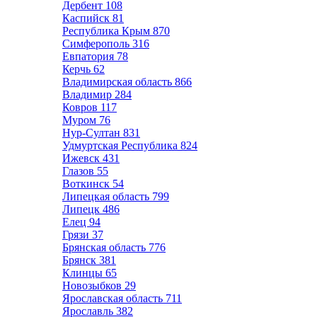
Дербент
108
Каспийск
81
Республика Крым
870
Симферополь
316
Евпатория
78
Керчь
62
Владимирская область
866
Владимир
284
Ковров
117
Муром
76
Нур-Султан
831
Удмуртская Республика
824
Ижевск
431
Глазов
55
Воткинск
54
Липецкая область
799
Липецк
486
Елец
94
Грязи
37
Брянская область
776
Брянск
381
Клинцы
65
Новозыбков
29
Ярославская область
711
Ярославль
382