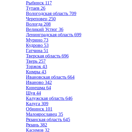
Рыбинск
117
Тутаев
26
Вологодская область
709
Череповец
250
Вологда
208
Великий Устюг
36
Ленинградская область
699
Мурино
73
Кудрово
53
Гатчина
51
Тверская область
696
Тверь
257
Торжок
43
Кимры
43
Ивановская область
664
Иваново
342
Кинешма
64
Шуя
44
Калужская область
646
Калуга
309
Обнинск
101
Малоярославец
35
Рязанская область
645
Рязань
382
Касимов
32