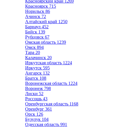
Красноярский край
1269
Красноярск
715
Норильск
86
Ачинск
72
Алтайский край
1250
Барнаул
452
Бийск
139
Рубцовск
67
Омская область
1239
Омск
894
Тара
20
Калачинск
20
Иркутская область
1224
Иркутск
595
Ангарск
132
Братск
108
Воронежская область
1224
Воронеж
798
Лиски
52
Россошь
43
Оренбургская область
1168
Оренбург
361
Орск
126
Бузулук
104
Одесская область
991