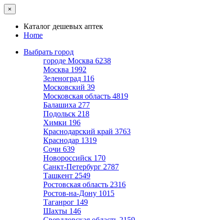
×
Каталог дешевых аптек
Home
Выбрать город
городе Москва
6238
Москва
1992
Зеленоград
116
Московский
39
Московская область
4819
Балашиха
277
Подольск
218
Химки
196
Краснодарский край
3763
Краснодар
1319
Сочи
639
Новороссийск
170
Санкт-Петербург
2787
Ташкент
2549
Ростовская область
2316
Ростов-на-Дону
1015
Таганрог
149
Шахты
146
Свердловская область
2159