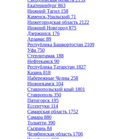
Екатеринбург
863
Нижний Тагил
158
Каменск-Уральский
71
Нижегородская область
2122
Нижний Новгород
875
Дзержинск
176
Арзамас
89
Республика Башкортостан
2109
Уфа
750
Стерлитамак
188
Нефтекамск
90
Республика Татарстан
1827
Казань
818
Набережные Челны
258
Нижнекамск
104
Ставропольский край
1801
Ставрополь
350
Пятигорск
195
Ессентуки
114
Самарская область
1752
Самара
880
Тольятти
390
Сызрань
84
Челябинская область
1706