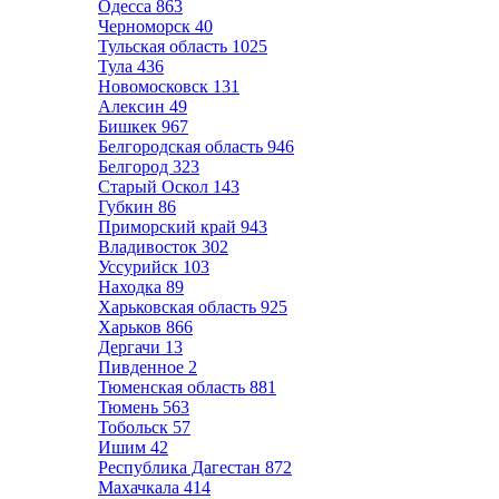
Одесса
863
Черноморск
40
Тульская область
1025
Тула
436
Новомосковск
131
Алексин
49
Бишкек
967
Белгородская область
946
Белгород
323
Старый Оскол
143
Губкин
86
Приморский край
943
Владивосток
302
Уссурийск
103
Находка
89
Харьковская область
925
Харьков
866
Дергачи
13
Пивденное
2
Тюменская область
881
Тюмень
563
Тобольск
57
Ишим
42
Республика Дагестан
872
Махачкала
414