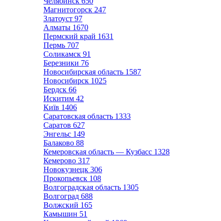
Челябинск
650
Магнитогорск
247
Златоуст
97
Алматы
1670
Пермский край
1631
Пермь
707
Соликамск
91
Березники
76
Новосибирская область
1587
Новосибирск
1025
Бердск
66
Искитим
42
Київ
1406
Саратовская область
1333
Саратов
627
Энгельс
149
Балаково
88
Кемеровская область — Кузбасс
1328
Кемерово
317
Новокузнецк
306
Прокопьевск
108
Волгоградская область
1305
Волгоград
688
Волжский
165
Камышин
51