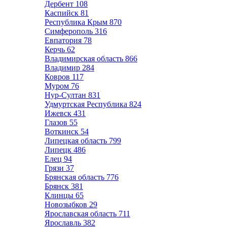
Дербент
108
Каспийск
81
Республика Крым
870
Симферополь
316
Евпатория
78
Керчь
62
Владимирская область
866
Владимир
284
Ковров
117
Муром
76
Нур-Султан
831
Удмуртская Республика
824
Ижевск
431
Глазов
55
Воткинск
54
Липецкая область
799
Липецк
486
Елец
94
Грязи
37
Брянская область
776
Брянск
381
Клинцы
65
Новозыбков
29
Ярославская область
711
Ярославль
382