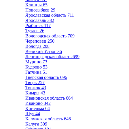
Клинцы
65
Новозыбков
29
Ярославская область
711
Ярославль
382
Рыбинск
117
Тутаев
26
Вологодская область
709
Череповец
250
Вологда
208
Великий Устюг
36
Ленинградская область
699
Мурино
73
Кудрово
53
Гатчина
51
Тверская область
696
Тверь
257
Торжок
43
Кимры
43
Ивановская область
664
Иваново
342
Кинешма
64
Шуя
44
Калужская область
646
Калуга
309