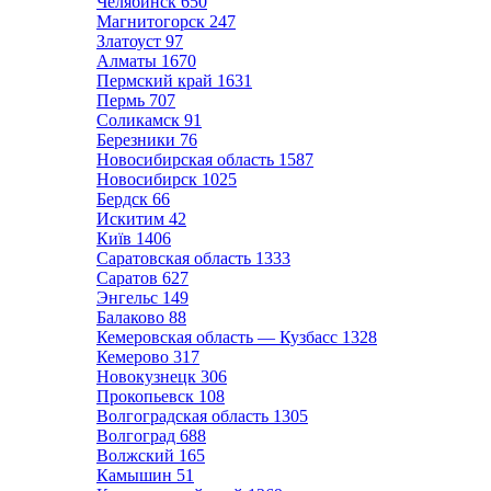
Челябинск
650
Магнитогорск
247
Златоуст
97
Алматы
1670
Пермский край
1631
Пермь
707
Соликамск
91
Березники
76
Новосибирская область
1587
Новосибирск
1025
Бердск
66
Искитим
42
Київ
1406
Саратовская область
1333
Саратов
627
Энгельс
149
Балаково
88
Кемеровская область — Кузбасс
1328
Кемерово
317
Новокузнецк
306
Прокопьевск
108
Волгоградская область
1305
Волгоград
688
Волжский
165
Камышин
51