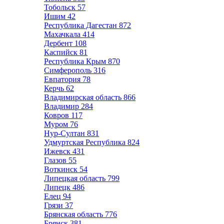
Тобольск
57
Ишим
42
Республика Дагестан
872
Махачкала
414
Дербент
108
Каспийск
81
Республика Крым
870
Симферополь
316
Евпатория
78
Керчь
62
Владимирская область
866
Владимир
284
Ковров
117
Муром
76
Нур-Султан
831
Удмуртская Республика
824
Ижевск
431
Глазов
55
Воткинск
54
Липецкая область
799
Липецк
486
Елец
94
Грязи
37
Брянская область
776
Брянск
381