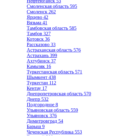
Нефтеюганск
53
Смоленская область
595
Смоленск
262
Ярцево
42
Вязьма
41
Тамбовская область
585
Тамбов
327
Котовск
36
Рассказово
33
Астраханская область
576
Астрахань
399
Ахтубинск
37
Камызяк
16
Туркестанская область
571
Шымкент
438
Туркестан
112
Кентау
17
Днепропетровская область
570
Днепр
532
Подгородное
8
Ульяновская область
559
Ульяновск
376
Димитровград
54
Барыш
9
Чеченская Республика
553