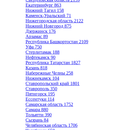
Екатеринбург
863
Нижний Тагил
158
Каменск-Уральский
71
Нижегородская область
2122
Нижний Новгород
875
Дзержинск
176
Арзамас
89
Республика Башкортостан
2109
Уфа
750
Стерлитамак
188
Нефтекамск
90
Республика Татарстан
1827
Казань
818
Набережные Челны
258
Нижнекамск
104
Ставропольский край
1801
Ставрополь
350
Пятигорск
195
Ессентуки
114
Самарская область
1752
Самара
880
Тольятти
390
Сызрань
84
Челябинская область
1706