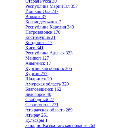
Старая Русса
30
Республика Марий Эл
357
Йошкар-Ола
237
Волжск
37
Козьмодемьянск
7
Республика Карелия
343
Петрозаводск
170
Костомукша
21
Кондопога
17
Киев
341
Республика Адыгея
323
Майкоп
127
Адыгейск
17
Курганская область
305
Курган
257
Шадринск
20
Амурская область
320
Благовещенск
162
Белогорск
40
Свободный
27
Севастополь
271
Атырауская область
269
Атырау
261
Кульсары
1
Западно-Казахстанская область
263