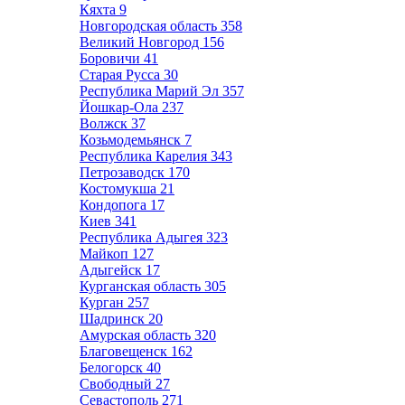
Кяхта
9
Новгородская область
358
Великий Новгород
156
Боровичи
41
Старая Русса
30
Республика Марий Эл
357
Йошкар-Ола
237
Волжск
37
Козьмодемьянск
7
Республика Карелия
343
Петрозаводск
170
Костомукша
21
Кондопога
17
Киев
341
Республика Адыгея
323
Майкоп
127
Адыгейск
17
Курганская область
305
Курган
257
Шадринск
20
Амурская область
320
Благовещенск
162
Белогорск
40
Свободный
27
Севастополь
271