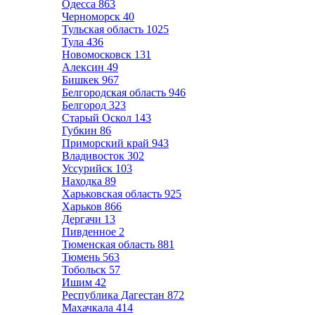
Одесса
863
Черноморск
40
Тульская область
1025
Тула
436
Новомосковск
131
Алексин
49
Бишкек
967
Белгородская область
946
Белгород
323
Старый Оскол
143
Губкин
86
Приморский край
943
Владивосток
302
Уссурийск
103
Находка
89
Харьковская область
925
Харьков
866
Дергачи
13
Пивденное
2
Тюменская область
881
Тюмень
563
Тобольск
57
Ишим
42
Республика Дагестан
872
Махачкала
414