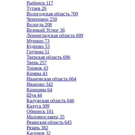
Рыбинск
117
Тутаев
26
Вологодская область
709
Череповец
250
Вологда
208
Великий Устюг
36
Ленинградская область
699
Мурино
73
Кудрово
53
Гатчина
51
Тверская область
696
Тверь
257
Торжок
43
Кимры
43
Ивановская область
664
Иваново
342
Кинешма
64
Шуя
44
Калужская область
646
Калуга
309
Обнинск
101
Малоярославец
35
Рязанская область
645
Рязань
382
Касимов
32