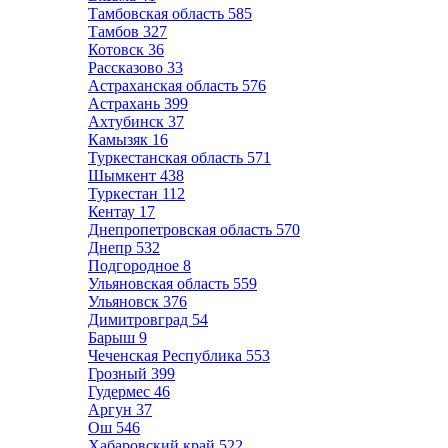
Тамбовская область
585
Тамбов
327
Котовск
36
Рассказово
33
Астраханская область
576
Астрахань
399
Ахтубинск
37
Камызяк
16
Туркестанская область
571
Шымкент
438
Туркестан
112
Кентау
17
Днепропетровская область
570
Днепр
532
Подгородное
8
Ульяновская область
559
Ульяновск
376
Димитровград
54
Барыш
9
Чеченская Республика
553
Грозный
399
Гудермес
46
Аргун
37
Ош
546
Хабаровский край
522