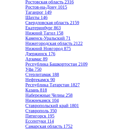
Ростовская область
2316
Ростов-на-Дону
1015
Таганрог
149
Шахты
146
Свердловская область
2159
Екатеринбург
863
Нижний Тагил
158
Каменск-Уральский
71
Нижегородская область
2122
Нижний Новгород
875
Дзержинск
176
Арзамас
89
Республика Башкортостан
2109
Уфа
750
Стерлитамак
188
Нефтекамск
90
Республика Татарстан
1827
Казань
818
Набережные Челны
258
Нижнекамск
104
Ставропольский край
1801
Ставрополь
350
Пятигорск
195
Ессентуки
114
Самарская область
1752