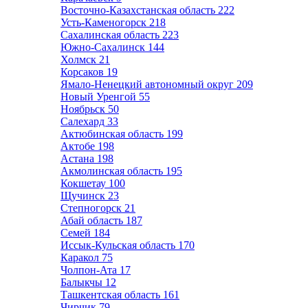
Восточно-Казахстанская область
222
Усть-Каменогорск
218
Сахалинская область
223
Южно-Сахалинск
144
Холмск
21
Корсаков
19
Ямало-Ненецкий автономный округ
209
Новый Уренгой
55
Ноябрьск
50
Салехард
33
Актюбинская область
199
Актобе
198
Астана
198
Акмолинская область
195
Кокшетау
100
Щучинск
23
Степногорск
21
Абай область
187
Семей
184
Иссык-Кульская область
170
Каракол
75
Чолпон-Ата
17
Балыкчы
12
Ташкентская область
161
Чирчик
79