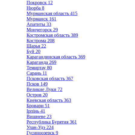
Покровск
12
Нюрба
8
Мурманская область
415
Мурманск
161
Апатиты
33
Мончегорск
29
Костромская область
389
Кострома
208
Шарья
22
Буй
20
Карагандинская область
369
Караганда
269
Темиртау
80
Сарань
11
Псковская область
367
Псков
149
Великие Луки
72
Остров
20
Киевская область
363
Бровари
51
Ірпінь
41
Вишневе
23
Республика Бурятия
361
Улан-Удэ
224
Гусиноозерск
9