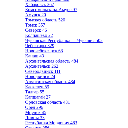
Хабаровск
367
Комсомольск-на-Амуре
97
Амурск
20
Томская область
520
Томск
357
Северск
46
Колпашево
22
Чувашская Республика — Чувашия
502
Чебоксары
329
Новочебоксарск
68
Канаш
43
Архангельская область
484
Архангельск
262
Северодвинск
111
Новодвинск
24
Алматинская область
484
Каскелен
59
Талгар
55
Капшагай
27
Орловская область
481
Орел
296
Мценск
45
Ливны
33
Республика Мордовия
463
Саранск
256