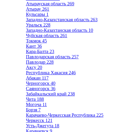
Атырауская область
269
Атырау
261
Кульсары
1
Западно-Казахстанская область
263
Уральск
228
Западно-Казахтанская область
10
Чуйская область
261
Токмок
45
Кант
36
Кара-Балта
23
Павлодарская область
257
Павлодар
228
Аксу
20
Республика Хакасия
246
Абакан
117
Черногорск
40
Саяногорск
36
Забайкальский край
238
Чита
188
Могоча
11
Борзя
7
Карачаево-Черкесская Республика
225
Черкесск
121
Усть-Джегута
18
Карачаевск
9