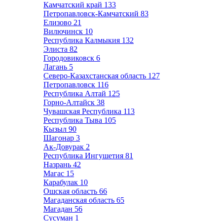
Камчатский край
133
Петропавловск-Камчатский
83
Елизово
21
Вилючинск
10
Республика Калмыкия
132
Элиста
82
Городовиковск
6
Лагань
5
Северо-Казахстанская область
127
Петропавловск
116
Республика Алтай
125
Горно-Алтайск
38
Чувашская Республика
113
Республика Тыва
105
Кызыл
90
Шагонар
3
Ак-Довурак
2
Республика Ингушетия
81
Назрань
42
Магас
15
Карабулак
10
Ошская область
66
Магаданская область
65
Магадан
56
Сусуман
1