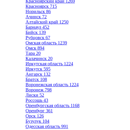
Красноярский край
1269
Красноярск
715
Норильск
86
Ачинск
72
Алтайский край
1250
Барнаул
452
Бийск
139
Рубцовск
67
Омская область
1239
Омск
894
Тара
20
Калачинск
20
Иркутская область
1224
Иркутск
595
Ангарск
132
Братск
108
Воронежская область
1224
Воронеж
798
Лиски
52
Россошь
43
Оренбургская область
1168
Оренбург
361
Орск
126
Бузулук
104
Одесская область
991