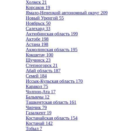
Холмск
21
Корсаков
19
Ямало-Ненецкий автономный округ
209
Новый Уренгой
55
Ноябрьск
50
Салехард
33
Актюбинская область
199
Актобе
198
Астана
198
Акмолинская область
195
Кокшетау
100
Щучинск
23
Степногорск
21
Абай область
187
Семей
184
Иссык-Кульская область
170
Каракол
75
Чолпон-Ата
17
Балыкчы
12
Ташкентская область
161
Чирчик
79
Газалкент
19
Костанайская область
154
Костанай
142
Тобыл
7