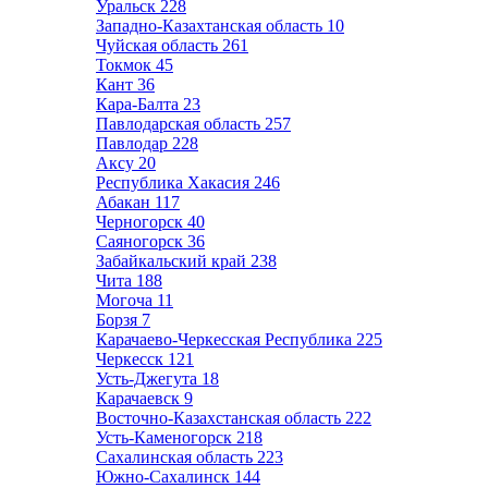
Уральск
228
Западно-Казахтанская область
10
Чуйская область
261
Токмок
45
Кант
36
Кара-Балта
23
Павлодарская область
257
Павлодар
228
Аксу
20
Республика Хакасия
246
Абакан
117
Черногорск
40
Саяногорск
36
Забайкальский край
238
Чита
188
Могоча
11
Борзя
7
Карачаево-Черкесская Республика
225
Черкесск
121
Усть-Джегута
18
Карачаевск
9
Восточно-Казахстанская область
222
Усть-Каменогорск
218
Сахалинская область
223
Южно-Сахалинск
144