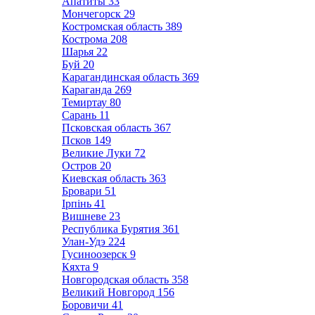
Апатиты
33
Мончегорск
29
Костромская область
389
Кострома
208
Шарья
22
Буй
20
Карагандинская область
369
Караганда
269
Темиртау
80
Сарань
11
Псковская область
367
Псков
149
Великие Луки
72
Остров
20
Киевская область
363
Бровари
51
Ірпінь
41
Вишневе
23
Республика Бурятия
361
Улан-Удэ
224
Гусиноозерск
9
Кяхта
9
Новгородская область
358
Великий Новгород
156
Боровичи
41