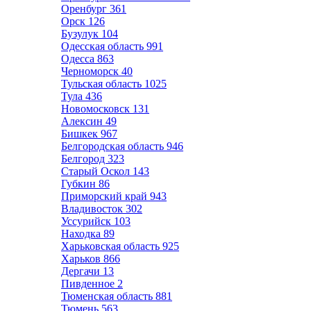
Оренбург
361
Орск
126
Бузулук
104
Одесская область
991
Одесса
863
Черноморск
40
Тульская область
1025
Тула
436
Новомосковск
131
Алексин
49
Бишкек
967
Белгородская область
946
Белгород
323
Старый Оскол
143
Губкин
86
Приморский край
943
Владивосток
302
Уссурийск
103
Находка
89
Харьковская область
925
Харьков
866
Дергачи
13
Пивденное
2
Тюменская область
881
Тюмень
563