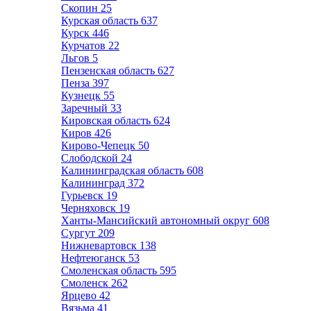
Скопин
25
Курская область
637
Курск
446
Курчатов
22
Льгов
5
Пензенская область
627
Пенза
397
Кузнецк
55
Заречный
33
Кировская область
624
Киров
426
Кирово-Чепецк
50
Слободской
24
Калининградская область
608
Калининград
372
Гурьевск
19
Черняховск
19
Ханты-Мансийский автономный округ
608
Сургут
209
Нижневартовск
138
Нефтеюганск
53
Смоленская область
595
Смоленск
262
Ярцево
42
Вязьма
41