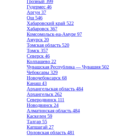
Грозный
399
Гудермес
46
Аргун
37
Ош
546
Хабаровский край
522
Хабаровск
367
Комсомольск-на-Амуре
97
Амурск
20
Томская область
520
Томск
357
Северск
46
Колпашево
22
Чувашская Республика — Чувашия
502
Чебоксары
329
Новочебоксарск
68
Канаш
43
Архангельская область
484
Архангельск
262
Северодвинск
111
Новодвинск
24
Алматинская область
484
Каскелен
59
Талгар
55
Капшагай
27
Орловская область
481