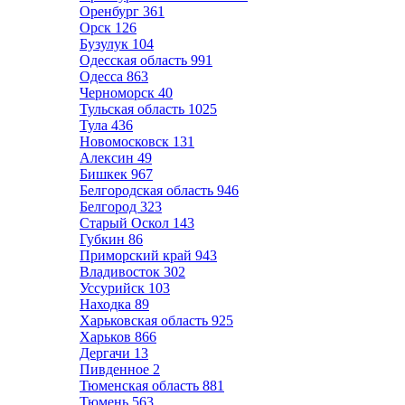
Оренбург
361
Орск
126
Бузулук
104
Одесская область
991
Одесса
863
Черноморск
40
Тульская область
1025
Тула
436
Новомосковск
131
Алексин
49
Бишкек
967
Белгородская область
946
Белгород
323
Старый Оскол
143
Губкин
86
Приморский край
943
Владивосток
302
Уссурийск
103
Находка
89
Харьковская область
925
Харьков
866
Дергачи
13
Пивденное
2
Тюменская область
881
Тюмень
563