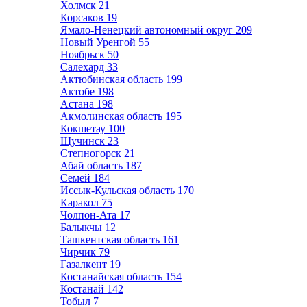
Холмск
21
Корсаков
19
Ямало-Ненецкий автономный округ
209
Новый Уренгой
55
Ноябрьск
50
Салехард
33
Актюбинская область
199
Актобе
198
Астана
198
Акмолинская область
195
Кокшетау
100
Щучинск
23
Степногорск
21
Абай область
187
Семей
184
Иссык-Кульская область
170
Каракол
75
Чолпон-Ата
17
Балыкчы
12
Ташкентская область
161
Чирчик
79
Газалкент
19
Костанайская область
154
Костанай
142
Тобыл
7