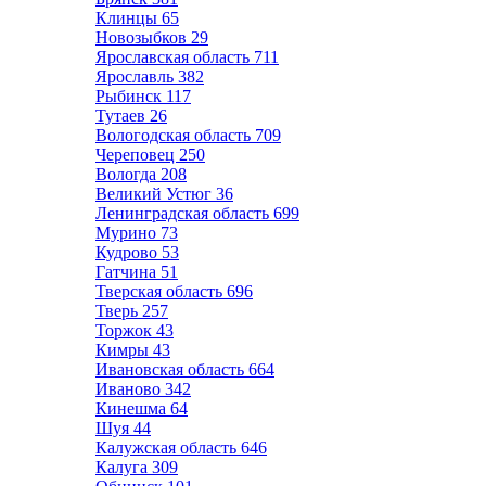
Клинцы
65
Новозыбков
29
Ярославская область
711
Ярославль
382
Рыбинск
117
Тутаев
26
Вологодская область
709
Череповец
250
Вологда
208
Великий Устюг
36
Ленинградская область
699
Мурино
73
Кудрово
53
Гатчина
51
Тверская область
696
Тверь
257
Торжок
43
Кимры
43
Ивановская область
664
Иваново
342
Кинешма
64
Шуя
44
Калужская область
646
Калуга
309