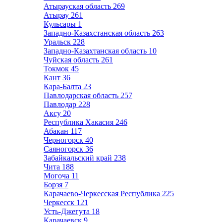
Атырауская область
269
Атырау
261
Кульсары
1
Западно-Казахстанская область
263
Уральск
228
Западно-Казахтанская область
10
Чуйская область
261
Токмок
45
Кант
36
Кара-Балта
23
Павлодарская область
257
Павлодар
228
Аксу
20
Республика Хакасия
246
Абакан
117
Черногорск
40
Саяногорск
36
Забайкальский край
238
Чита
188
Могоча
11
Борзя
7
Карачаево-Черкесская Республика
225
Черкесск
121
Усть-Джегута
18
Карачаевск
9