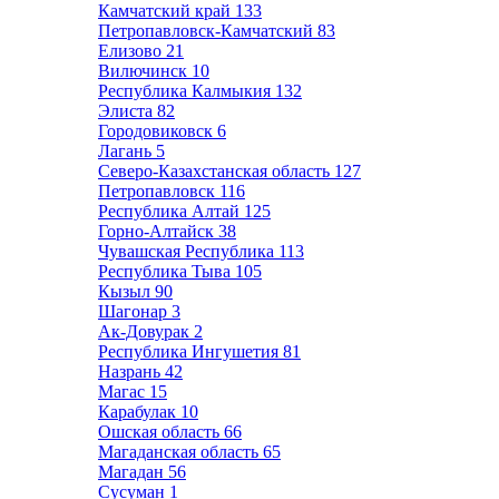
Камчатский край
133
Петропавловск-Камчатский
83
Елизово
21
Вилючинск
10
Республика Калмыкия
132
Элиста
82
Городовиковск
6
Лагань
5
Северо-Казахстанская область
127
Петропавловск
116
Республика Алтай
125
Горно-Алтайск
38
Чувашская Республика
113
Республика Тыва
105
Кызыл
90
Шагонар
3
Ак-Довурак
2
Республика Ингушетия
81
Назрань
42
Магас
15
Карабулак
10
Ошская область
66
Магаданская область
65
Магадан
56
Сусуман
1