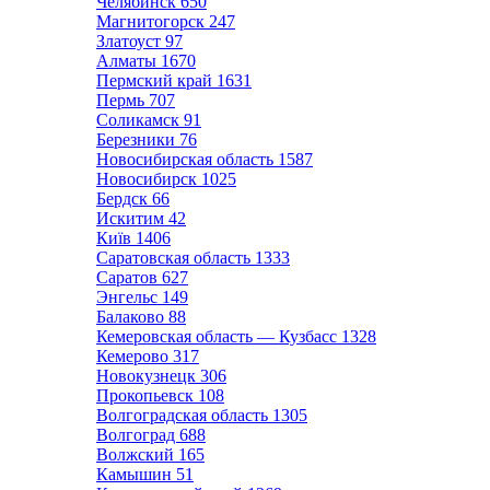
Челябинск
650
Магнитогорск
247
Златоуст
97
Алматы
1670
Пермский край
1631
Пермь
707
Соликамск
91
Березники
76
Новосибирская область
1587
Новосибирск
1025
Бердск
66
Искитим
42
Київ
1406
Саратовская область
1333
Саратов
627
Энгельс
149
Балаково
88
Кемеровская область — Кузбасс
1328
Кемерово
317
Новокузнецк
306
Прокопьевск
108
Волгоградская область
1305
Волгоград
688
Волжский
165
Камышин
51