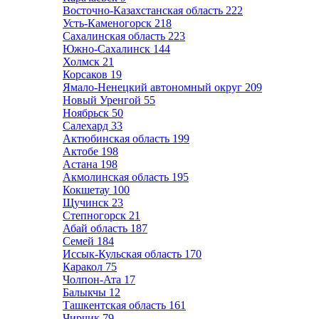
Восточно-Казахстанская область
222
Усть-Каменогорск
218
Сахалинская область
223
Южно-Сахалинск
144
Холмск
21
Корсаков
19
Ямало-Ненецкий автономный округ
209
Новый Уренгой
55
Ноябрьск
50
Салехард
33
Актюбинская область
199
Актобе
198
Астана
198
Акмолинская область
195
Кокшетау
100
Щучинск
23
Степногорск
21
Абай область
187
Семей
184
Иссык-Кульская область
170
Каракол
75
Чолпон-Ата
17
Балыкчы
12
Ташкентская область
161
Чирчик
79