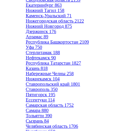
Екатеринбург
863
Нижний Тагил
158
Каменск-Уральский
71
Нижегородская область
2122
Нижний Новгород
875
Дзержинск
176
Арзамас
89
Республика Башкортостан
2109
Уфа
750
Стерлитамак
188
Нефтекамск
90
Республика Татарстан
1827
Казань
818
Набережные Челны
258
Нижнекамск
104
Ставропольский край
1801
Ставрополь
350
Пятигорск
195
Ессентуки
114
Самарская область
1752
Самара
880
Тольятти
390
Сызрань
84
Челябинская область
1706