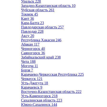
Уральск
228
Западно-Казахтанская область
10
Чуйская область
261
Токмок
45
Кант
36
Кара-Балта
23
Павлодарская область
257
Павлодар
228
Аксу
20
Республика Хакасия
246
Абакан
117
Черногорск
40
Саяногорск
36
Забайкальский край
238
Чита
188
Могоча
11
Борзя
7
Карачаево-Черкесская Республика
225
Черкесск
121
Усть-Джегута
18
Карачаевск
9
Восточно-Казахстанская область
222
Усть-Каменогорск
218
Сахалинская область
223
Южно-Сахалинск
144