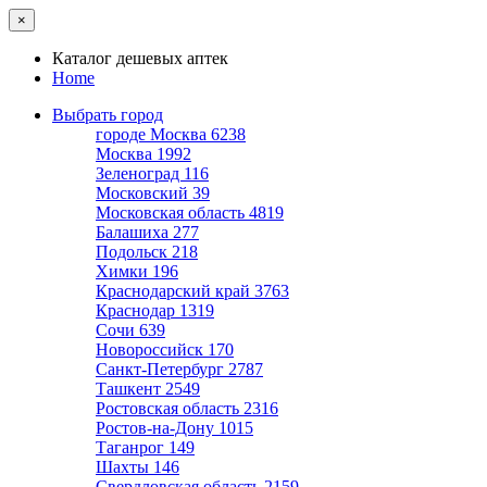
×
Каталог дешевых аптек
Home
Выбрать город
городе Москва
6238
Москва
1992
Зеленоград
116
Московский
39
Московская область
4819
Балашиха
277
Подольск
218
Химки
196
Краснодарский край
3763
Краснодар
1319
Сочи
639
Новороссийск
170
Санкт-Петербург
2787
Ташкент
2549
Ростовская область
2316
Ростов-на-Дону
1015
Таганрог
149
Шахты
146
Свердловская область
2159