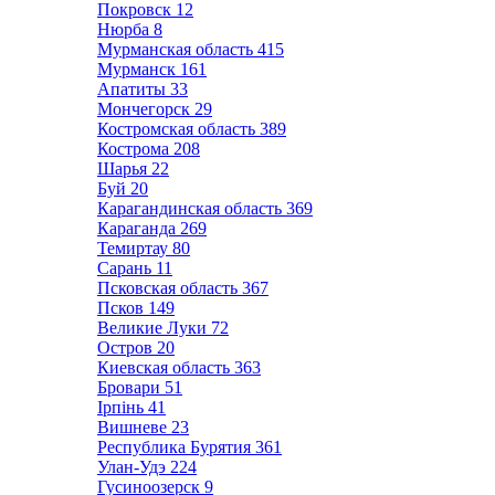
Покровск
12
Нюрба
8
Мурманская область
415
Мурманск
161
Апатиты
33
Мончегорск
29
Костромская область
389
Кострома
208
Шарья
22
Буй
20
Карагандинская область
369
Караганда
269
Темиртау
80
Сарань
11
Псковская область
367
Псков
149
Великие Луки
72
Остров
20
Киевская область
363
Бровари
51
Ірпінь
41
Вишневе
23
Республика Бурятия
361
Улан-Удэ
224
Гусиноозерск
9