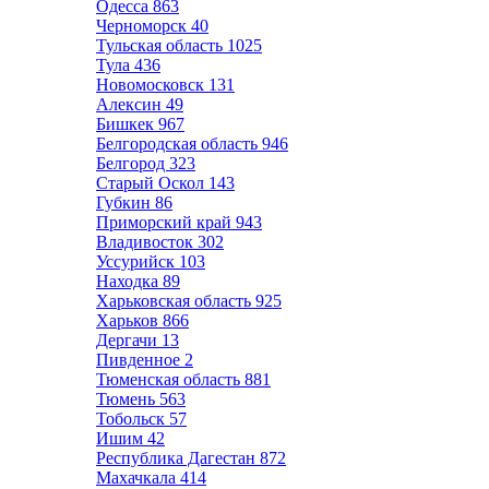
Одесса
863
Черноморск
40
Тульская область
1025
Тула
436
Новомосковск
131
Алексин
49
Бишкек
967
Белгородская область
946
Белгород
323
Старый Оскол
143
Губкин
86
Приморский край
943
Владивосток
302
Уссурийск
103
Находка
89
Харьковская область
925
Харьков
866
Дергачи
13
Пивденное
2
Тюменская область
881
Тюмень
563
Тобольск
57
Ишим
42
Республика Дагестан
872
Махачкала
414