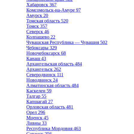
Хабаровск
367
Комсомольск-на-Амуре
97
Амурск
20
Томская область
520
Томск
357
Северск
46
Колпашево
22
Чувашская Республика — Чувашия
502
Чебоксары
329
Новочебоксарск
68
Канаш
43
Архангельская область
484
Архангельск
262
Северодвинск
111
Новодвинск
24
Алматинская область
484
Каскелен
59
Талгар
55
Капшагай
27
Орловская область
481
Орел
296
Мценск
45
Ливны
33
Республика Мордовия
463
Саранск
256