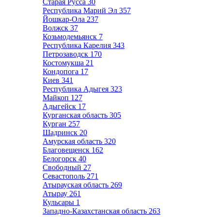
Старая Русса
30
Республика Марий Эл
357
Йошкар-Ола
237
Волжск
37
Козьмодемьянск
7
Республика Карелия
343
Петрозаводск
170
Костомукша
21
Кондопога
17
Киев
341
Республика Адыгея
323
Майкоп
127
Адыгейск
17
Курганская область
305
Курган
257
Шадринск
20
Амурская область
320
Благовещенск
162
Белогорск
40
Свободный
27
Севастополь
271
Атырауская область
269
Атырау
261
Кульсары
1
Западно-Казахстанская область
263