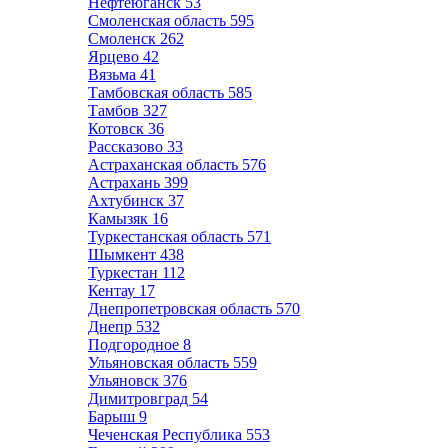
Нефтеюганск
53
Смоленская область
595
Смоленск
262
Ярцево
42
Вязьма
41
Тамбовская область
585
Тамбов
327
Котовск
36
Рассказово
33
Астраханская область
576
Астрахань
399
Ахтубинск
37
Камызяк
16
Туркестанская область
571
Шымкент
438
Туркестан
112
Кентау
17
Днепропетровская область
570
Днепр
532
Подгородное
8
Ульяновская область
559
Ульяновск
376
Димитровград
54
Барыш
9
Чеченская Республика
553