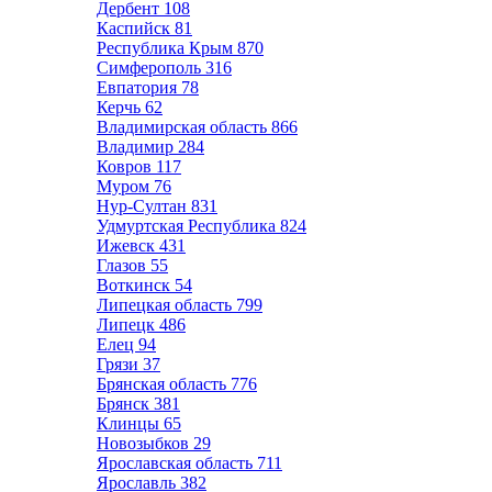
Дербент
108
Каспийск
81
Республика Крым
870
Симферополь
316
Евпатория
78
Керчь
62
Владимирская область
866
Владимир
284
Ковров
117
Муром
76
Нур-Султан
831
Удмуртская Республика
824
Ижевск
431
Глазов
55
Воткинск
54
Липецкая область
799
Липецк
486
Елец
94
Грязи
37
Брянская область
776
Брянск
381
Клинцы
65
Новозыбков
29
Ярославская область
711
Ярославль
382