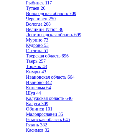
Рыбинск
117
Тутаев
26
Вологодская область
709
Череповец
250
Вологда
208
Великий Устюг
36
Ленинградская область
699
Мурино
73
Кудрово
53
Гатчина
51
Тверская область
696
Тверь
257
Торжок
43
Кимры
43
Ивановская область
664
Иваново
342
Кинешма
64
Шуя
44
Калужская область
646
Калуга
309
Обнинск
101
Малоярославец
35
Рязанская область
645
Рязань
382
Касимов
32