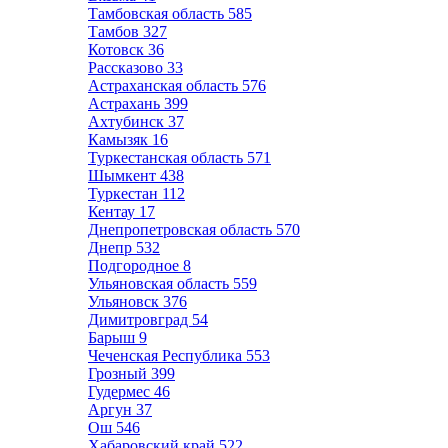
Тамбовская область
585
Тамбов
327
Котовск
36
Рассказово
33
Астраханская область
576
Астрахань
399
Ахтубинск
37
Камызяк
16
Туркестанская область
571
Шымкент
438
Туркестан
112
Кентау
17
Днепропетровская область
570
Днепр
532
Подгородное
8
Ульяновская область
559
Ульяновск
376
Димитровград
54
Барыш
9
Чеченская Республика
553
Грозный
399
Гудермес
46
Аргун
37
Ош
546
Хабаровский край
522