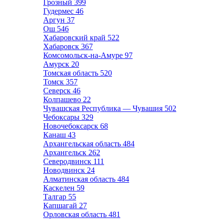
Грозный
399
Гудермес
46
Аргун
37
Ош
546
Хабаровский край
522
Хабаровск
367
Комсомольск-на-Амуре
97
Амурск
20
Томская область
520
Томск
357
Северск
46
Колпашево
22
Чувашская Республика — Чувашия
502
Чебоксары
329
Новочебоксарск
68
Канаш
43
Архангельская область
484
Архангельск
262
Северодвинск
111
Новодвинск
24
Алматинская область
484
Каскелен
59
Талгар
55
Капшагай
27
Орловская область
481