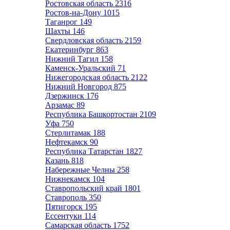
Ростовская область
2316
Ростов-на-Дону
1015
Таганрог
149
Шахты
146
Свердловская область
2159
Екатеринбург
863
Нижний Тагил
158
Каменск-Уральский
71
Нижегородская область
2122
Нижний Новгород
875
Дзержинск
176
Арзамас
89
Республика Башкортостан
2109
Уфа
750
Стерлитамак
188
Нефтекамск
90
Республика Татарстан
1827
Казань
818
Набережные Челны
258
Нижнекамск
104
Ставропольский край
1801
Ставрополь
350
Пятигорск
195
Ессентуки
114
Самарская область
1752