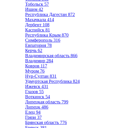
Тобольск
57
Ишим
42
Республика Дагестан
872
Махачкала
414
Дербент
108
Каспийск
81
Республика Крым
870
Симферополь
316
Евпатория
78
Керчь
62
Владимирская область
866
Владимир
284
Ковров
117
Муром
76
Нур-Султан
831
Удмуртская Республика
824
Ижевск
431
Глазов
55
Воткинск
54
Липецкая область
799
Липецк
486
Елец
94
Грязи
37
Брянская область
776
Брянск
381