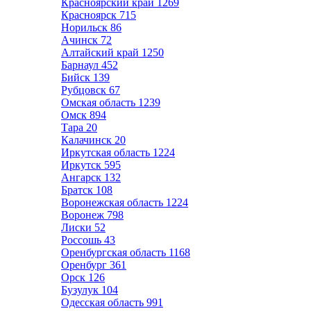
Красноярский край
1269
Красноярск
715
Норильск
86
Ачинск
72
Алтайский край
1250
Барнаул
452
Бийск
139
Рубцовск
67
Омская область
1239
Омск
894
Тара
20
Калачинск
20
Иркутская область
1224
Иркутск
595
Ангарск
132
Братск
108
Воронежская область
1224
Воронеж
798
Лиски
52
Россошь
43
Оренбургская область
1168
Оренбург
361
Орск
126
Бузулук
104
Одесская область
991