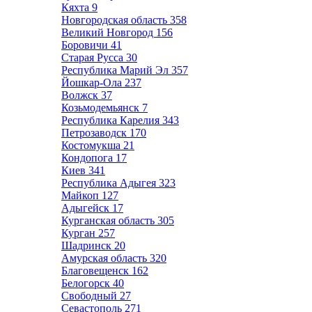
Кяхта
9
Новгородская область
358
Великий Новгород
156
Боровичи
41
Старая Русса
30
Республика Марий Эл
357
Йошкар-Ола
237
Волжск
37
Козьмодемьянск
7
Республика Карелия
343
Петрозаводск
170
Костомукша
21
Кондопога
17
Киев
341
Республика Адыгея
323
Майкоп
127
Адыгейск
17
Курганская область
305
Курган
257
Шадринск
20
Амурская область
320
Благовещенск
162
Белогорск
40
Свободный
27
Севастополь
271