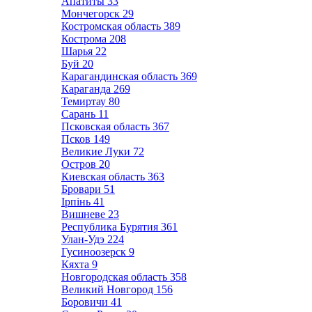
Апатиты
33
Мончегорск
29
Костромская область
389
Кострома
208
Шарья
22
Буй
20
Карагандинская область
369
Караганда
269
Темиртау
80
Сарань
11
Псковская область
367
Псков
149
Великие Луки
72
Остров
20
Киевская область
363
Бровари
51
Ірпінь
41
Вишневе
23
Республика Бурятия
361
Улан-Удэ
224
Гусиноозерск
9
Кяхта
9
Новгородская область
358
Великий Новгород
156
Боровичи
41