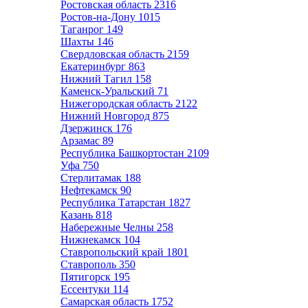
Ростовская область
2316
Ростов-на-Дону
1015
Таганрог
149
Шахты
146
Свердловская область
2159
Екатеринбург
863
Нижний Тагил
158
Каменск-Уральский
71
Нижегородская область
2122
Нижний Новгород
875
Дзержинск
176
Арзамас
89
Республика Башкортостан
2109
Уфа
750
Стерлитамак
188
Нефтекамск
90
Республика Татарстан
1827
Казань
818
Набережные Челны
258
Нижнекамск
104
Ставропольский край
1801
Ставрополь
350
Пятигорск
195
Ессентуки
114
Самарская область
1752