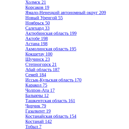
Холмск
21
Корсаков
19
Ямало-Ненецкий автономный округ
209
Новый Уренгой
55
Ноябрьск
50
Салехард
33
Актюбинская область
199
Актобе
198
Астана
198
Акмолинская область
195
Кокшетау
100
Щучинск
23
Степногорск
21
Абай область
187
Семей
184
Иссык-Кульская область
170
Каракол
75
Чолпон-Ата
17
Балыкчы
12
Ташкентская область
161
Чирчик
79
Газалкент
19
Костанайская область
154
Костанай
142
Тобыл
7