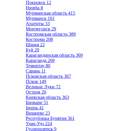
Покровск
12
Нюрба
8
Мурманская область
415
Мурманск
161
Апатиты
33
Мончегорск
29
Костромская область
389
Кострома
208
Шарья
22
Буй
20
Карагандинская область
369
Караганда
269
Темиртау
80
Сарань
11
Псковская область
367
Псков
149
Великие Луки
72
Остров
20
Киевская область
363
Бровари
51
Ірпінь
41
Вишневе
23
Республика Бурятия
361
Улан-Удэ
224
Гусиноозерск
9