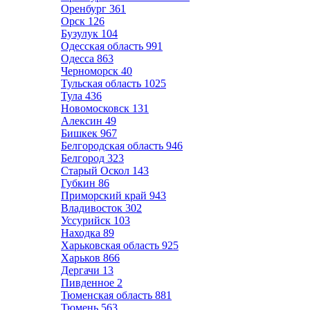
Оренбург
361
Орск
126
Бузулук
104
Одесская область
991
Одесса
863
Черноморск
40
Тульская область
1025
Тула
436
Новомосковск
131
Алексин
49
Бишкек
967
Белгородская область
946
Белгород
323
Старый Оскол
143
Губкин
86
Приморский край
943
Владивосток
302
Уссурийск
103
Находка
89
Харьковская область
925
Харьков
866
Дергачи
13
Пивденное
2
Тюменская область
881
Тюмень
563