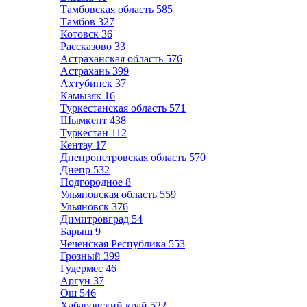
Тамбовская область
585
Тамбов
327
Котовск
36
Рассказово
33
Астраханская область
576
Астрахань
399
Ахтубинск
37
Камызяк
16
Туркестанская область
571
Шымкент
438
Туркестан
112
Кентау
17
Днепропетровская область
570
Днепр
532
Подгородное
8
Ульяновская область
559
Ульяновск
376
Димитровград
54
Барыш
9
Чеченская Республика
553
Грозный
399
Гудермес
46
Аргун
37
Ош
546
Хабаровский край
522