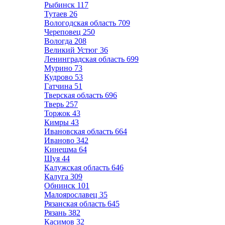
Рыбинск
117
Тутаев
26
Вологодская область
709
Череповец
250
Вологда
208
Великий Устюг
36
Ленинградская область
699
Мурино
73
Кудрово
53
Гатчина
51
Тверская область
696
Тверь
257
Торжок
43
Кимры
43
Ивановская область
664
Иваново
342
Кинешма
64
Шуя
44
Калужская область
646
Калуга
309
Обнинск
101
Малоярославец
35
Рязанская область
645
Рязань
382
Касимов
32