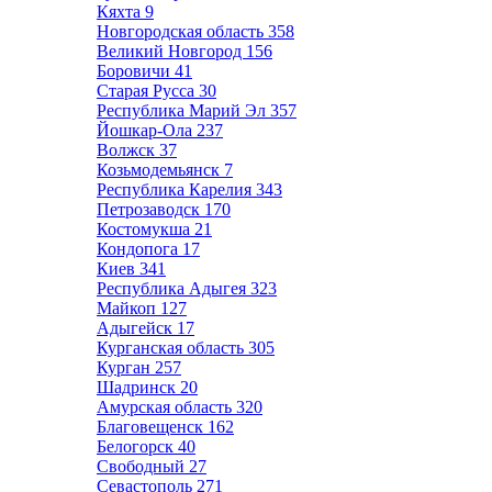
Кяхта
9
Новгородская область
358
Великий Новгород
156
Боровичи
41
Старая Русса
30
Республика Марий Эл
357
Йошкар-Ола
237
Волжск
37
Козьмодемьянск
7
Республика Карелия
343
Петрозаводск
170
Костомукша
21
Кондопога
17
Киев
341
Республика Адыгея
323
Майкоп
127
Адыгейск
17
Курганская область
305
Курган
257
Шадринск
20
Амурская область
320
Благовещенск
162
Белогорск
40
Свободный
27
Севастополь
271