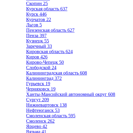
Скопин
25
Курская область
637
Курск
446
Курчатов
22
Льгов
5
Пензенская область
627
Пенза
397
Кузнецк
55
Заречный
33
Кировская область
624
Киров
426
Кирово-Чепецк
50
Слободской
24
Калининградская область
608
Калининград
372
Гурьевск
19
Черняховск
19
Ханты-Мансийский автономный округ
608
Сургут
209
Нижневартовск
138
Нефтеюганск
53
Смоленская область
595
Смоленск
262
Ярцево
42
Вязьма
41