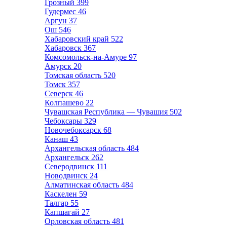
Грозный
399
Гудермес
46
Аргун
37
Ош
546
Хабаровский край
522
Хабаровск
367
Комсомольск-на-Амуре
97
Амурск
20
Томская область
520
Томск
357
Северск
46
Колпашево
22
Чувашская Республика — Чувашия
502
Чебоксары
329
Новочебоксарск
68
Канаш
43
Архангельская область
484
Архангельск
262
Северодвинск
111
Новодвинск
24
Алматинская область
484
Каскелен
59
Талгар
55
Капшагай
27
Орловская область
481