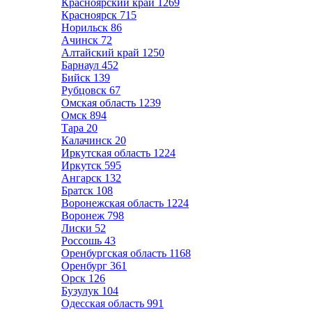
Красноярский край
1269
Красноярск
715
Норильск
86
Ачинск
72
Алтайский край
1250
Барнаул
452
Бийск
139
Рубцовск
67
Омская область
1239
Омск
894
Тара
20
Калачинск
20
Иркутская область
1224
Иркутск
595
Ангарск
132
Братск
108
Воронежская область
1224
Воронеж
798
Лиски
52
Россошь
43
Оренбургская область
1168
Оренбург
361
Орск
126
Бузулук
104
Одесская область
991