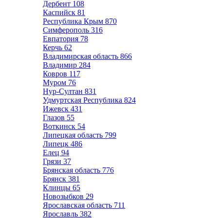
Дербент
108
Каспийск
81
Республика Крым
870
Симферополь
316
Евпатория
78
Керчь
62
Владимирская область
866
Владимир
284
Ковров
117
Муром
76
Нур-Султан
831
Удмуртская Республика
824
Ижевск
431
Глазов
55
Воткинск
54
Липецкая область
799
Липецк
486
Елец
94
Грязи
37
Брянская область
776
Брянск
381
Клинцы
65
Новозыбков
29
Ярославская область
711
Ярославль
382