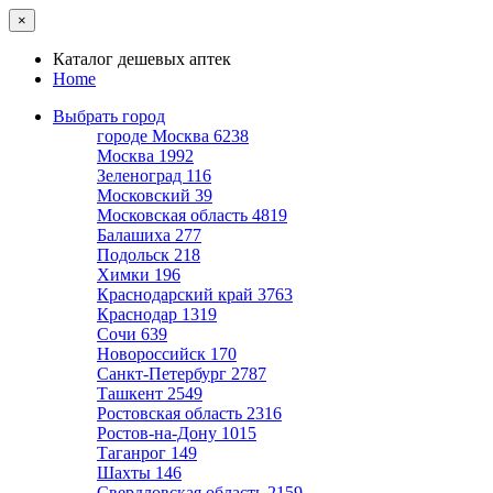
×
Каталог дешевых аптек
Home
Выбрать город
городе Москва
6238
Москва
1992
Зеленоград
116
Московский
39
Московская область
4819
Балашиха
277
Подольск
218
Химки
196
Краснодарский край
3763
Краснодар
1319
Сочи
639
Новороссийск
170
Санкт-Петербург
2787
Ташкент
2549
Ростовская область
2316
Ростов-на-Дону
1015
Таганрог
149
Шахты
146
Свердловская область
2159