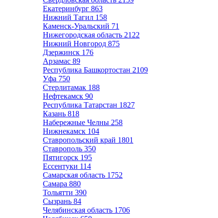
Екатеринбург
863
Нижний Тагил
158
Каменск-Уральский
71
Нижегородская область
2122
Нижний Новгород
875
Дзержинск
176
Арзамас
89
Республика Башкортостан
2109
Уфа
750
Стерлитамак
188
Нефтекамск
90
Республика Татарстан
1827
Казань
818
Набережные Челны
258
Нижнекамск
104
Ставропольский край
1801
Ставрополь
350
Пятигорск
195
Ессентуки
114
Самарская область
1752
Самара
880
Тольятти
390
Сызрань
84
Челябинская область
1706