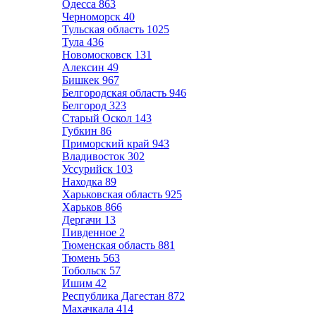
Одесса
863
Черноморск
40
Тульская область
1025
Тула
436
Новомосковск
131
Алексин
49
Бишкек
967
Белгородская область
946
Белгород
323
Старый Оскол
143
Губкин
86
Приморский край
943
Владивосток
302
Уссурийск
103
Находка
89
Харьковская область
925
Харьков
866
Дергачи
13
Пивденное
2
Тюменская область
881
Тюмень
563
Тобольск
57
Ишим
42
Республика Дагестан
872
Махачкала
414