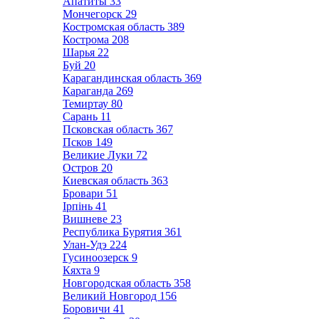
Апатиты
33
Мончегорск
29
Костромская область
389
Кострома
208
Шарья
22
Буй
20
Карагандинская область
369
Караганда
269
Темиртау
80
Сарань
11
Псковская область
367
Псков
149
Великие Луки
72
Остров
20
Киевская область
363
Бровари
51
Ірпінь
41
Вишневе
23
Республика Бурятия
361
Улан-Удэ
224
Гусиноозерск
9
Кяхта
9
Новгородская область
358
Великий Новгород
156
Боровичи
41