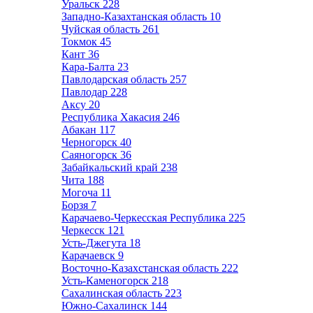
Уральск
228
Западно-Казахтанская область
10
Чуйская область
261
Токмок
45
Кант
36
Кара-Балта
23
Павлодарская область
257
Павлодар
228
Аксу
20
Республика Хакасия
246
Абакан
117
Черногорск
40
Саяногорск
36
Забайкальский край
238
Чита
188
Могоча
11
Борзя
7
Карачаево-Черкесская Республика
225
Черкесск
121
Усть-Джегута
18
Карачаевск
9
Восточно-Казахстанская область
222
Усть-Каменогорск
218
Сахалинская область
223
Южно-Сахалинск
144