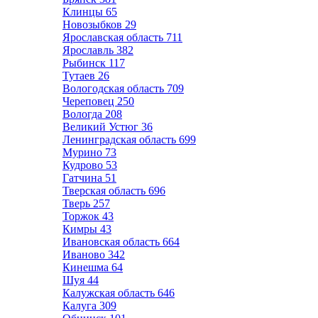
Клинцы
65
Новозыбков
29
Ярославская область
711
Ярославль
382
Рыбинск
117
Тутаев
26
Вологодская область
709
Череповец
250
Вологда
208
Великий Устюг
36
Ленинградская область
699
Мурино
73
Кудрово
53
Гатчина
51
Тверская область
696
Тверь
257
Торжок
43
Кимры
43
Ивановская область
664
Иваново
342
Кинешма
64
Шуя
44
Калужская область
646
Калуга
309