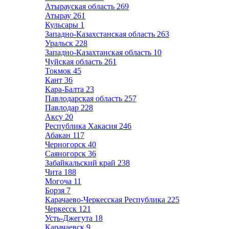
Атырауская область
269
Атырау
261
Кульсары
1
Западно-Казахстанская область
263
Уральск
228
Западно-Казахтанская область
10
Чуйская область
261
Токмок
45
Кант
36
Кара-Балта
23
Павлодарская область
257
Павлодар
228
Аксу
20
Республика Хакасия
246
Абакан
117
Черногорск
40
Саяногорск
36
Забайкальский край
238
Чита
188
Могоча
11
Борзя
7
Карачаево-Черкесская Республика
225
Черкесск
121
Усть-Джегута
18
Карачаевск
9