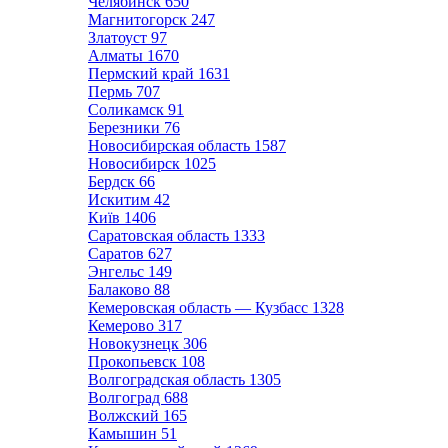
Челябинск
650
Магнитогорск
247
Златоуст
97
Алматы
1670
Пермский край
1631
Пермь
707
Соликамск
91
Березники
76
Новосибирская область
1587
Новосибирск
1025
Бердск
66
Искитим
42
Київ
1406
Саратовская область
1333
Саратов
627
Энгельс
149
Балаково
88
Кемеровская область — Кузбасс
1328
Кемерово
317
Новокузнецк
306
Прокопьевск
108
Волгоградская область
1305
Волгоград
688
Волжский
165
Камышин
51