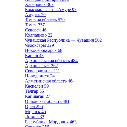
Хабаровск
367
Комсомольск-на-Амуре
97
Амурск
20
Томская область
520
Томск
357
Северск
46
Колпашево
22
Чувашская Республика — Чувашия
502
Чебоксары
329
Новочебоксарск
68
Канаш
43
Архангельская область
484
Архангельск
262
Северодвинск
111
Новодвинск
24
Алматинская область
484
Каскелен
59
Талгар
55
Капшагай
27
Орловская область
481
Орел
296
Мценск
45
Ливны
33
Республика Мордовия
463
Саранск
256