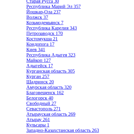
Старая Русса
30
Республика Марий Эл
357
Йошкар-Ола
237
Волжск
37
Козьмодемьянск
7
Республика Карелия
343
Петрозаводск
170
Костомукша
21
Кондопога
17
Киев
341
Республика Адыгея
323
Майкоп
127
Адыгейск
17
Курганская область
305
Курган
257
Шадринск
20
Амурская область
320
Благовещенск
162
Белогорск
40
Свободный
27
Севастополь
271
Атырауская область
269
Атырау
261
Кульсары
1
Западно-Казахстанская область
263