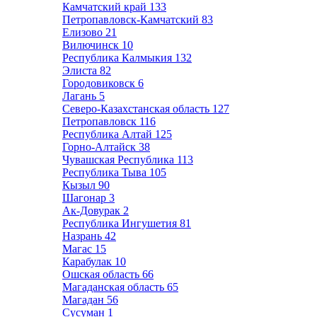
Камчатский край
133
Петропавловск-Камчатский
83
Елизово
21
Вилючинск
10
Республика Калмыкия
132
Элиста
82
Городовиковск
6
Лагань
5
Северо-Казахстанская область
127
Петропавловск
116
Республика Алтай
125
Горно-Алтайск
38
Чувашская Республика
113
Республика Тыва
105
Кызыл
90
Шагонар
3
Ак-Довурак
2
Республика Ингушетия
81
Назрань
42
Магас
15
Карабулак
10
Ошская область
66
Магаданская область
65
Магадан
56
Сусуман
1