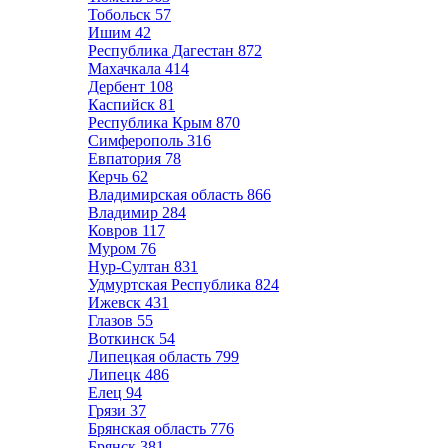
Тобольск
57
Ишим
42
Республика Дагестан
872
Махачкала
414
Дербент
108
Каспийск
81
Республика Крым
870
Симферополь
316
Евпатория
78
Керчь
62
Владимирская область
866
Владимир
284
Ковров
117
Муром
76
Нур-Султан
831
Удмуртская Республика
824
Ижевск
431
Глазов
55
Воткинск
54
Липецкая область
799
Липецк
486
Елец
94
Грязи
37
Брянская область
776
Брянск
381