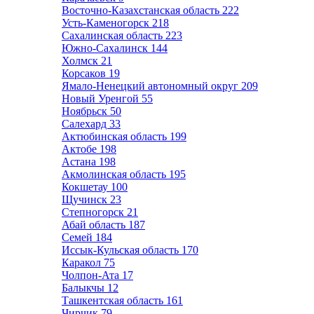
Восточно-Казахстанская область
222
Усть-Каменогорск
218
Сахалинская область
223
Южно-Сахалинск
144
Холмск
21
Корсаков
19
Ямало-Ненецкий автономный округ
209
Новый Уренгой
55
Ноябрьск
50
Салехард
33
Актюбинская область
199
Актобе
198
Астана
198
Акмолинская область
195
Кокшетау
100
Щучинск
23
Степногорск
21
Абай область
187
Семей
184
Иссык-Кульская область
170
Каракол
75
Чолпон-Ата
17
Балыкчы
12
Ташкентская область
161
Чирчик
79