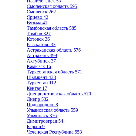
Нефтеюганск
53
Смоленская область
595
Смоленск
262
Ярцево
42
Вязьма
41
Тамбовская область
585
Тамбов
327
Котовск
36
Рассказово
33
Астраханская область
576
Астрахань
399
Ахтубинск
37
Камызяк
16
Туркестанская область
571
Шымкент
438
Туркестан
112
Кентау
17
Днепропетровская область
570
Днепр
532
Подгородное
8
Ульяновская область
559
Ульяновск
376
Димитровград
54
Барыш
9
Чеченская Республика
553