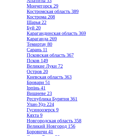
Апатиты
33
Мончегорск
29
Костромская область
389
Кострома
208
Шарья
22
Буй
20
Карагандинская область
369
Караганда
269
Темиртау
80
Сарань
11
Псковская область
367
Псков
149
Великие Луки
72
Остров
20
Киевская область
363
Бровари
51
Ірпінь
41
Вишневе
23
Республика Бурятия
361
Улан-Удэ
224
Гусиноозерск
9
Кяхта
9
Новгородская область
358
Великий Новгород
156
Боровичи
41