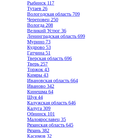
Рыбинск
117
Тутаев
26
Вологодская область
709
Череповец
250
Вологда
208
Великий Устюг
36
Ленинградская область
699
Мурино
73
Кудрово
53
Гатчина
51
Тверская область
696
Тверь
257
Торжок
43
Кимры
43
Ивановская область
664
Иваново
342
Кинешма
64
Шуя
44
Калужская область
646
Калуга
309
Обнинск
101
Малоярославец
35
Рязанская область
645
Рязань
382
Касимов
32