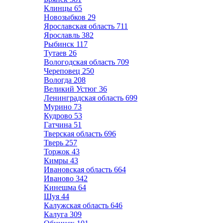
Клинцы
65
Новозыбков
29
Ярославская область
711
Ярославль
382
Рыбинск
117
Тутаев
26
Вологодская область
709
Череповец
250
Вологда
208
Великий Устюг
36
Ленинградская область
699
Мурино
73
Кудрово
53
Гатчина
51
Тверская область
696
Тверь
257
Торжок
43
Кимры
43
Ивановская область
664
Иваново
342
Кинешма
64
Шуя
44
Калужская область
646
Калуга
309