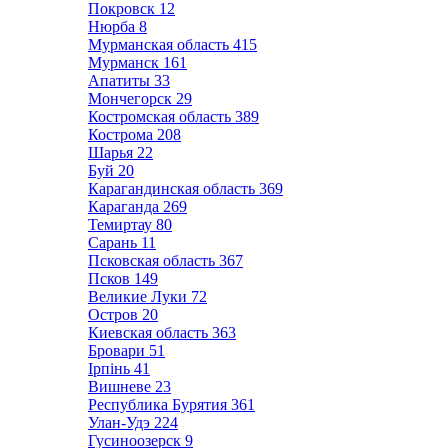
Покровск
12
Нюрба
8
Мурманская область
415
Мурманск
161
Апатиты
33
Мончегорск
29
Костромская область
389
Кострома
208
Шарья
22
Буй
20
Карагандинская область
369
Караганда
269
Темиртау
80
Сарань
11
Псковская область
367
Псков
149
Великие Луки
72
Остров
20
Киевская область
363
Бровари
51
Ірпінь
41
Вишневе
23
Республика Бурятия
361
Улан-Удэ
224
Гусиноозерск
9