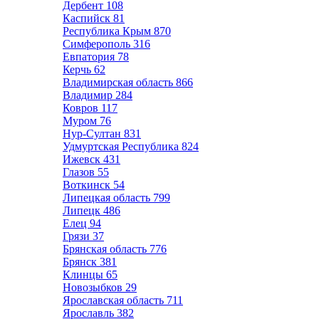
Дербент
108
Каспийск
81
Республика Крым
870
Симферополь
316
Евпатория
78
Керчь
62
Владимирская область
866
Владимир
284
Ковров
117
Муром
76
Нур-Султан
831
Удмуртская Республика
824
Ижевск
431
Глазов
55
Воткинск
54
Липецкая область
799
Липецк
486
Елец
94
Грязи
37
Брянская область
776
Брянск
381
Клинцы
65
Новозыбков
29
Ярославская область
711
Ярославль
382