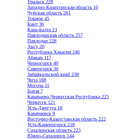
Уральск
228
Западно-Казахтанская область
10
Чуйская область
261
Токмок
45
Кант
36
Кара-Балта
23
Павлодарская область
257
Павлодар
228
Аксу
20
Республика Хакасия
246
Абакан
117
Черногорск
40
Саяногорск
36
Забайкальский край
238
Чита
188
Могоча
11
Борзя
7
Карачаево-Черкесская Республика
225
Черкесск
121
Усть-Джегута
18
Карачаевск
9
Восточно-Казахстанская область
222
Усть-Каменогорск
218
Сахалинская область
223
Южно-Сахалинск
144