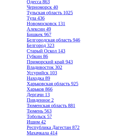
Одесса
863
Черноморск
40
Тульская область
1025
Тула
436
Новомосковск
131
Алексин
49
Бишкек
967
Белгородская область
946
Белгород
323
Старый Оскол
143
Губкин
86
Приморский край
943
Владивосток
302
Уссурийск
103
Находка
89
Харьковская область
925
Харьков
866
Дергачи
13
Пивденное
2
Тюменская область
881
Тюмень
563
Тобольск
57
Ишим
42
Республика Дагестан
872
Махачкала
414