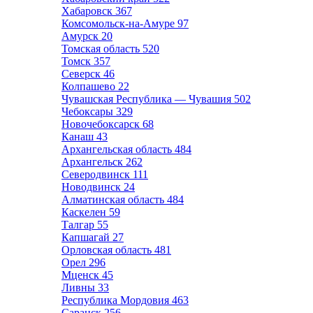
Хабаровск
367
Комсомольск-на-Амуре
97
Амурск
20
Томская область
520
Томск
357
Северск
46
Колпашево
22
Чувашская Республика — Чувашия
502
Чебоксары
329
Новочебоксарск
68
Канаш
43
Архангельская область
484
Архангельск
262
Северодвинск
111
Новодвинск
24
Алматинская область
484
Каскелен
59
Талгар
55
Капшагай
27
Орловская область
481
Орел
296
Мценск
45
Ливны
33
Республика Мордовия
463
Саранск
256