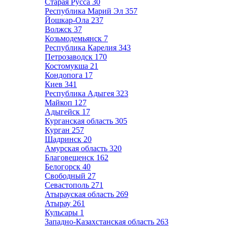
Старая Русса
30
Республика Марий Эл
357
Йошкар-Ола
237
Волжск
37
Козьмодемьянск
7
Республика Карелия
343
Петрозаводск
170
Костомукша
21
Кондопога
17
Киев
341
Республика Адыгея
323
Майкоп
127
Адыгейск
17
Курганская область
305
Курган
257
Шадринск
20
Амурская область
320
Благовещенск
162
Белогорск
40
Свободный
27
Севастополь
271
Атырауская область
269
Атырау
261
Кульсары
1
Западно-Казахстанская область
263