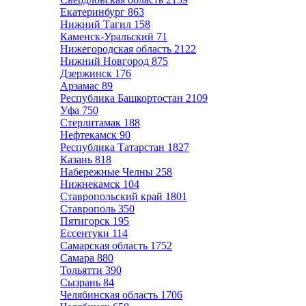
Екатеринбург
863
Нижний Тагил
158
Каменск-Уральский
71
Нижегородская область
2122
Нижний Новгород
875
Дзержинск
176
Арзамас
89
Республика Башкортостан
2109
Уфа
750
Стерлитамак
188
Нефтекамск
90
Республика Татарстан
1827
Казань
818
Набережные Челны
258
Нижнекамск
104
Ставропольский край
1801
Ставрополь
350
Пятигорск
195
Ессентуки
114
Самарская область
1752
Самара
880
Тольятти
390
Сызрань
84
Челябинская область
1706