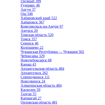
Грозный
399
Гудермес
46
Аргун
37
Ош
546
Хабаровский край
522
Хабаровск
367
Комсомольск-на-Амуре
97
Амурск
20
Томская область
520
Томск
357
Северск
46
Колпашево
22
Чувашская Республика — Чувашия
502
Чебоксары
329
Новочебоксарск
68
Канаш
43
Архангельская область
484
Архангельск
262
Северодвинск
111
Новодвинск
24
Алматинская область
484
Каскелен
59
Талгар
55
Капшагай
27
Орловская область
481