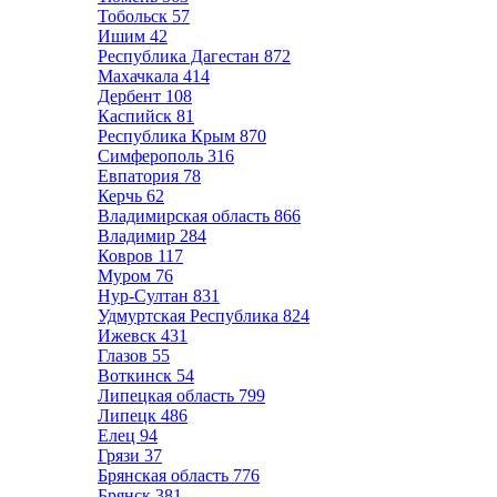
Тобольск
57
Ишим
42
Республика Дагестан
872
Махачкала
414
Дербент
108
Каспийск
81
Республика Крым
870
Симферополь
316
Евпатория
78
Керчь
62
Владимирская область
866
Владимир
284
Ковров
117
Муром
76
Нур-Султан
831
Удмуртская Республика
824
Ижевск
431
Глазов
55
Воткинск
54
Липецкая область
799
Липецк
486
Елец
94
Грязи
37
Брянская область
776
Брянск
381