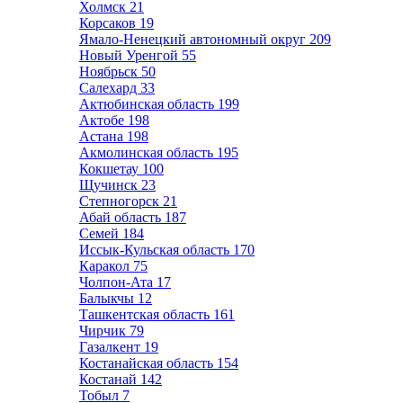
Холмск
21
Корсаков
19
Ямало-Ненецкий автономный округ
209
Новый Уренгой
55
Ноябрьск
50
Салехард
33
Актюбинская область
199
Актобе
198
Астана
198
Акмолинская область
195
Кокшетау
100
Щучинск
23
Степногорск
21
Абай область
187
Семей
184
Иссык-Кульская область
170
Каракол
75
Чолпон-Ата
17
Балыкчы
12
Ташкентская область
161
Чирчик
79
Газалкент
19
Костанайская область
154
Костанай
142
Тобыл
7