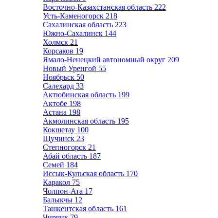
Восточно-Казахстанская область
222
Усть-Каменогорск
218
Сахалинская область
223
Южно-Сахалинск
144
Холмск
21
Корсаков
19
Ямало-Ненецкий автономный округ
209
Новый Уренгой
55
Ноябрьск
50
Салехард
33
Актюбинская область
199
Актобе
198
Астана
198
Акмолинская область
195
Кокшетау
100
Щучинск
23
Степногорск
21
Абай область
187
Семей
184
Иссык-Кульская область
170
Каракол
75
Чолпон-Ата
17
Балыкчы
12
Ташкентская область
161
Чирчик
79