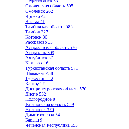
Нефтеюганск
53
Смоленская область
595
Смоленск
262
Ярцево
42
Вязьма
41
Тамбовская область
585
Тамбов
327
Котовск
36
Рассказово
33
Астраханская область
576
Астрахань
399
Ахтубинск
37
Камызяк
16
Туркестанская область
571
Шымкент
438
Туркестан
112
Кентау
17
Днепропетровская область
570
Днепр
532
Подгородное
8
Ульяновская область
559
Ульяновск
376
Димитровград
54
Барыш
9
Чеченская Республика
553