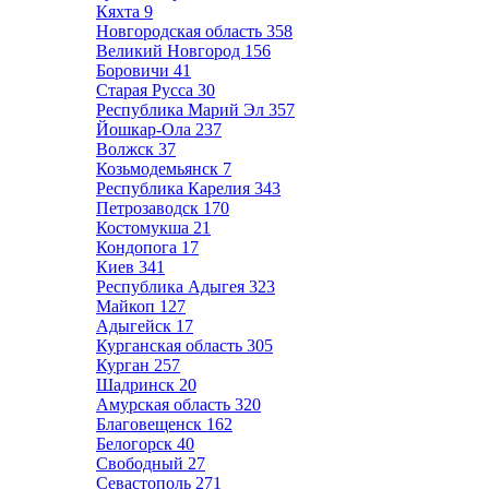
Кяхта
9
Новгородская область
358
Великий Новгород
156
Боровичи
41
Старая Русса
30
Республика Марий Эл
357
Йошкар-Ола
237
Волжск
37
Козьмодемьянск
7
Республика Карелия
343
Петрозаводск
170
Костомукша
21
Кондопога
17
Киев
341
Республика Адыгея
323
Майкоп
127
Адыгейск
17
Курганская область
305
Курган
257
Шадринск
20
Амурская область
320
Благовещенск
162
Белогорск
40
Свободный
27
Севастополь
271