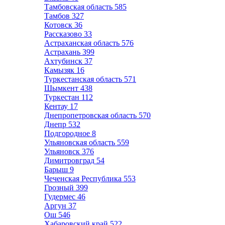
Тамбовская область
585
Тамбов
327
Котовск
36
Рассказово
33
Астраханская область
576
Астрахань
399
Ахтубинск
37
Камызяк
16
Туркестанская область
571
Шымкент
438
Туркестан
112
Кентау
17
Днепропетровская область
570
Днепр
532
Подгородное
8
Ульяновская область
559
Ульяновск
376
Димитровград
54
Барыш
9
Чеченская Республика
553
Грозный
399
Гудермес
46
Аргун
37
Ош
546
Хабаровский край
522