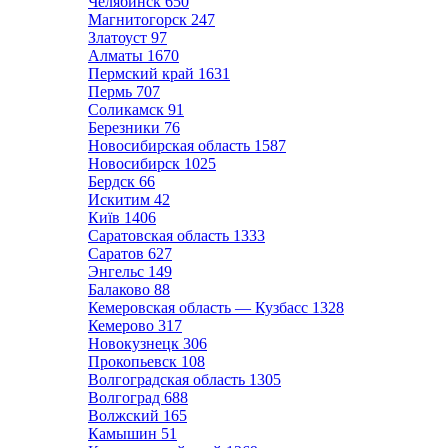
Челябинск
650
Магнитогорск
247
Златоуст
97
Алматы
1670
Пермский край
1631
Пермь
707
Соликамск
91
Березники
76
Новосибирская область
1587
Новосибирск
1025
Бердск
66
Искитим
42
Київ
1406
Саратовская область
1333
Саратов
627
Энгельс
149
Балаково
88
Кемеровская область — Кузбасс
1328
Кемерово
317
Новокузнецк
306
Прокопьевск
108
Волгоградская область
1305
Волгоград
688
Волжский
165
Камышин
51