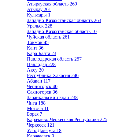
Атырауская область
269
Атырау
261
Кульсары
1
Западно-Казахстанская область
263
Уральск
228
Западно-Казахтанская область
10
Чуйская область
261
Токмок
45
Кант
36
Кара-Балта
23
Павлодарская область
257
Павлодар
228
Аксу
20
Республика Хакасия
246
Абакан
117
Черногорск
40
Саяногорск
36
Забайкальский край
238
Чита
188
Могоча
11
Борзя
7
Карачаево-Черкесская Республика
225
Черкесск
121
Усть-Джегута
18
Карачаевск
9