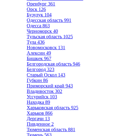
Оренбург
361
Орск
126
Бузулук
104
Одесская область
991
Одесса
863
Черноморск
40
Тульская область
1025
Тула
436
Новомосковск
131
Алексин
49
Бишкек
967
Белгородская область
946
Белгород
323
Старый Оскол
143
Губкин
86
Приморский край
943
Владивосток
302
Уссурийск
103
Находка
89
Харьковская область
925
Харьков
866
Дергачи
13
Пивденное
2
Тюменская область
881
Тюмень
563