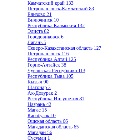
Камчатский край
133
Петропавловск-Камчатский
83
Елизово
21
Вилючинск
10
Республика Калмыкия
132
Элиста
82
Городовиковск
6
Лагань
5
Северо-Казахстанская область
127
Петропавловск
116
Республика Алтай
125
Горно-Алтайск
38
Чувашская Республика
113
Республика Тыва
105
Кызыл
90
Шагонар
3
Ак-Довурак
2
Республика Ингушетия
81
Назрань
42
Магас
15
Карабулак
10
Ошская область
66
Магаданская область
65
Магадан
56
Сусуман
1