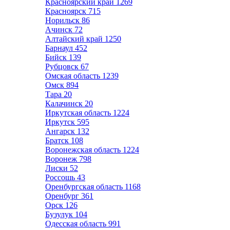
Красноярский край
1269
Красноярск
715
Норильск
86
Ачинск
72
Алтайский край
1250
Барнаул
452
Бийск
139
Рубцовск
67
Омская область
1239
Омск
894
Тара
20
Калачинск
20
Иркутская область
1224
Иркутск
595
Ангарск
132
Братск
108
Воронежская область
1224
Воронеж
798
Лиски
52
Россошь
43
Оренбургская область
1168
Оренбург
361
Орск
126
Бузулук
104
Одесская область
991