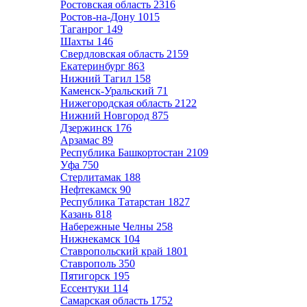
Ростовская область
2316
Ростов-на-Дону
1015
Таганрог
149
Шахты
146
Свердловская область
2159
Екатеринбург
863
Нижний Тагил
158
Каменск-Уральский
71
Нижегородская область
2122
Нижний Новгород
875
Дзержинск
176
Арзамас
89
Республика Башкортостан
2109
Уфа
750
Стерлитамак
188
Нефтекамск
90
Республика Татарстан
1827
Казань
818
Набережные Челны
258
Нижнекамск
104
Ставропольский край
1801
Ставрополь
350
Пятигорск
195
Ессентуки
114
Самарская область
1752