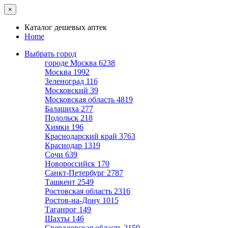
×
Каталог дешевых аптек
Home
Выбрать город
городе Москва
6238
Москва
1992
Зеленоград
116
Московский
39
Московская область
4819
Балашиха
277
Подольск
218
Химки
196
Краснодарский край
3763
Краснодар
1319
Сочи
639
Новороссийск
170
Санкт-Петербург
2787
Ташкент
2549
Ростовская область
2316
Ростов-на-Дону
1015
Таганрог
149
Шахты
146
Свердловская область
2159