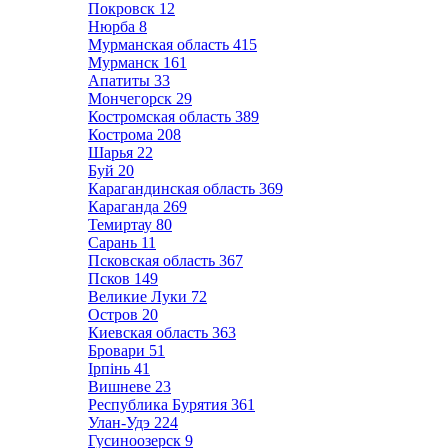
Покровск
12
Нюрба
8
Мурманская область
415
Мурманск
161
Апатиты
33
Мончегорск
29
Костромская область
389
Кострома
208
Шарья
22
Буй
20
Карагандинская область
369
Караганда
269
Темиртау
80
Сарань
11
Псковская область
367
Псков
149
Великие Луки
72
Остров
20
Киевская область
363
Бровари
51
Ірпінь
41
Вишневе
23
Республика Бурятия
361
Улан-Удэ
224
Гусиноозерск
9