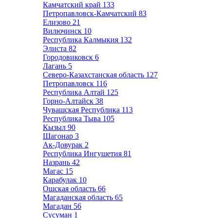
Камчатский край
133
Петропавловск-Камчатский
83
Елизово
21
Вилючинск
10
Республика Калмыкия
132
Элиста
82
Городовиковск
6
Лагань
5
Северо-Казахстанская область
127
Петропавловск
116
Республика Алтай
125
Горно-Алтайск
38
Чувашская Республика
113
Республика Тыва
105
Кызыл
90
Шагонар
3
Ак-Довурак
2
Республика Ингушетия
81
Назрань
42
Магас
15
Карабулак
10
Ошская область
66
Магаданская область
65
Магадан
56
Сусуман
1