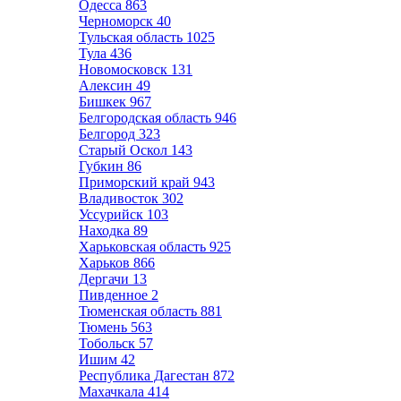
Одесса
863
Черноморск
40
Тульская область
1025
Тула
436
Новомосковск
131
Алексин
49
Бишкек
967
Белгородская область
946
Белгород
323
Старый Оскол
143
Губкин
86
Приморский край
943
Владивосток
302
Уссурийск
103
Находка
89
Харьковская область
925
Харьков
866
Дергачи
13
Пивденное
2
Тюменская область
881
Тюмень
563
Тобольск
57
Ишим
42
Республика Дагестан
872
Махачкала
414