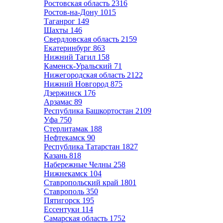
Ростовская область
2316
Ростов-на-Дону
1015
Таганрог
149
Шахты
146
Свердловская область
2159
Екатеринбург
863
Нижний Тагил
158
Каменск-Уральский
71
Нижегородская область
2122
Нижний Новгород
875
Дзержинск
176
Арзамас
89
Республика Башкортостан
2109
Уфа
750
Стерлитамак
188
Нефтекамск
90
Республика Татарстан
1827
Казань
818
Набережные Челны
258
Нижнекамск
104
Ставропольский край
1801
Ставрополь
350
Пятигорск
195
Ессентуки
114
Самарская область
1752