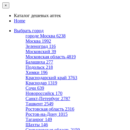
×
Каталог дешевых аптек
Home
Выбрать город
городе Москва
6238
Москва
1992
Зеленоград
116
Московский
39
Московская область
4819
Балашиха
277
Подольск
218
Химки
196
Краснодарский край
3763
Краснодар
1319
Сочи
639
Новороссийск
170
Санкт-Петербург
2787
Ташкент
2549
Ростовская область
2316
Ростов-на-Дону
1015
Таганрог
149
Шахты
146
Свердловская область
2159