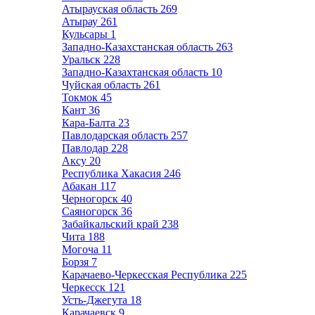
Атырауская область
269
Атырау
261
Кульсары
1
Западно-Казахстанская область
263
Уральск
228
Западно-Казахтанская область
10
Чуйская область
261
Токмок
45
Кант
36
Кара-Балта
23
Павлодарская область
257
Павлодар
228
Аксу
20
Республика Хакасия
246
Абакан
117
Черногорск
40
Саяногорск
36
Забайкальский край
238
Чита
188
Могоча
11
Борзя
7
Карачаево-Черкесская Республика
225
Черкесск
121
Усть-Джегута
18
Карачаевск
9