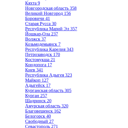
Кяхта
9
Новгородская область
358
Великий Новгород
156
Боровичи
41
Старая Русса
30
Республика Марий Эл
357
Йошкар-Ола
237
Волжск
37
Козьмодемьянск
7
Республика Карелия
343
Петрозаводск
170
Костомукша
21
Кондопога
17
Киев
341
Республика Адыгея
323
Майкоп
127
Адыгейск
17
Курганская область
305
Курган
257
Шадринск
20
Амурская область
320
Благовещенск
162
Белогорск
40
Свободный
27
Севастополь
271