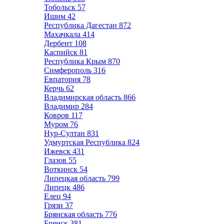
Тобольск
57
Ишим
42
Республика Дагестан
872
Махачкала
414
Дербент
108
Каспийск
81
Республика Крым
870
Симферополь
316
Евпатория
78
Керчь
62
Владимирская область
866
Владимир
284
Ковров
117
Муром
76
Нур-Султан
831
Удмуртская Республика
824
Ижевск
431
Глазов
55
Воткинск
54
Липецкая область
799
Липецк
486
Елец
94
Грязи
37
Брянская область
776
Брянск
381