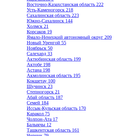
Восточно-Казахстанская область
222
Усть-Каменогорск
218
Сахалинская область
223
Южно-Сахалинск
144
Холмск
21
Корсаков
19
Ямало-Ненецкий автономный округ
209
Новый Уренгой
55
Ноябрьск
50
Салехард
33
Актюбинская область
199
Актобе
198
Астана
198
Акмолинская область
195
Кокшетау
100
Щучинск
23
Степногорск
21
Абай область
187
Семей
184
Иссык-Кульская область
170
Каракол
75
Чолпон-Ата
17
Балыкчы
12
Ташкентская область
161
Чирчик
79