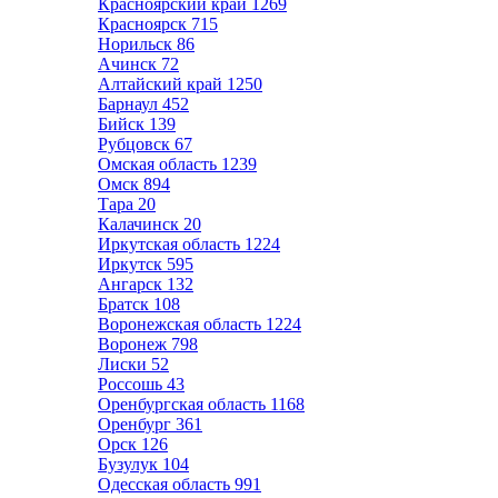
Красноярский край
1269
Красноярск
715
Норильск
86
Ачинск
72
Алтайский край
1250
Барнаул
452
Бийск
139
Рубцовск
67
Омская область
1239
Омск
894
Тара
20
Калачинск
20
Иркутская область
1224
Иркутск
595
Ангарск
132
Братск
108
Воронежская область
1224
Воронеж
798
Лиски
52
Россошь
43
Оренбургская область
1168
Оренбург
361
Орск
126
Бузулук
104
Одесская область
991