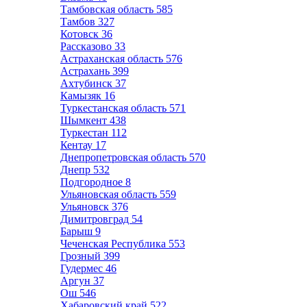
Тамбовская область
585
Тамбов
327
Котовск
36
Рассказово
33
Астраханская область
576
Астрахань
399
Ахтубинск
37
Камызяк
16
Туркестанская область
571
Шымкент
438
Туркестан
112
Кентау
17
Днепропетровская область
570
Днепр
532
Подгородное
8
Ульяновская область
559
Ульяновск
376
Димитровград
54
Барыш
9
Чеченская Республика
553
Грозный
399
Гудермес
46
Аргун
37
Ош
546
Хабаровский край
522