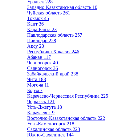
Уральск
228
Западно-Казахтанская область
10
Чуйская область
261
Токмок
45
Кант
36
Кара-Балта
23
Павлодарская область
257
Павлодар
228
Аксу
20
Республика Хакасия
246
Абакан
117
Черногорск
40
Саяногорск
36
Забайкальский край
238
Чита
188
Могоча
11
Борзя
7
Карачаево-Черкесская Республика
225
Черкесск
121
Усть-Джегута
18
Карачаевск
9
Восточно-Казахстанская область
222
Усть-Каменогорск
218
Сахалинская область
223
Южно-Сахалинск
144