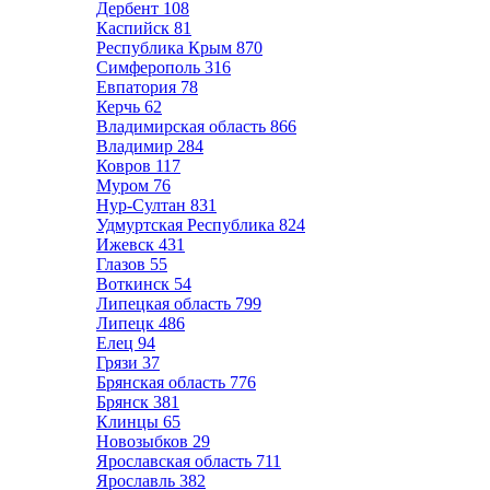
Дербент
108
Каспийск
81
Республика Крым
870
Симферополь
316
Евпатория
78
Керчь
62
Владимирская область
866
Владимир
284
Ковров
117
Муром
76
Нур-Султан
831
Удмуртская Республика
824
Ижевск
431
Глазов
55
Воткинск
54
Липецкая область
799
Липецк
486
Елец
94
Грязи
37
Брянская область
776
Брянск
381
Клинцы
65
Новозыбков
29
Ярославская область
711
Ярославль
382