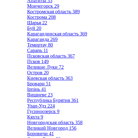
Апатиты
33
Мончегорск
29
Костромская область
389
Кострома
208
Шарья
22
Буй
20
Карагандинская область
369
Караганда
269
Темиртау
80
Сарань
11
Псковская область
367
Псков
149
Великие Луки
72
Остров
20
Киевская область
363
Бровари
51
Ірпінь
41
Вишневе
23
Республика Бурятия
361
Улан-Удэ
224
Гусиноозерск
9
Кяхта
9
Новгородская область
358
Великий Новгород
156
Боровичи
41