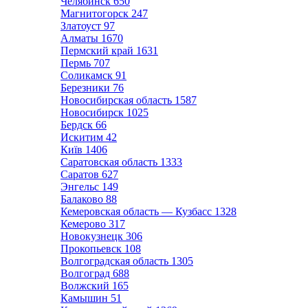
Челябинск
650
Магнитогорск
247
Златоуст
97
Алматы
1670
Пермский край
1631
Пермь
707
Соликамск
91
Березники
76
Новосибирская область
1587
Новосибирск
1025
Бердск
66
Искитим
42
Київ
1406
Саратовская область
1333
Саратов
627
Энгельс
149
Балаково
88
Кемеровская область — Кузбасс
1328
Кемерово
317
Новокузнецк
306
Прокопьевск
108
Волгоградская область
1305
Волгоград
688
Волжский
165
Камышин
51