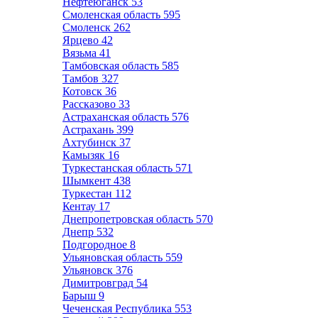
Нефтеюганск
53
Смоленская область
595
Смоленск
262
Ярцево
42
Вязьма
41
Тамбовская область
585
Тамбов
327
Котовск
36
Рассказово
33
Астраханская область
576
Астрахань
399
Ахтубинск
37
Камызяк
16
Туркестанская область
571
Шымкент
438
Туркестан
112
Кентау
17
Днепропетровская область
570
Днепр
532
Подгородное
8
Ульяновская область
559
Ульяновск
376
Димитровград
54
Барыш
9
Чеченская Республика
553