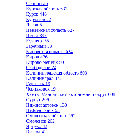
Скопин
25
Курская область
637
Курск
446
Курчатов
22
Льгов
5
Пензенская область
627
Пенза
397
Кузнецк
55
Заречный
33
Кировская область
624
Киров
426
Кирово-Чепецк
50
Слободской
24
Калининградская область
608
Калининград
372
Гурьевск
19
Черняховск
19
Ханты-Мансийский автономный округ
608
Сургут
209
Нижневартовск
138
Нефтеюганск
53
Смоленская область
595
Смоленск
262
Ярцево
42
Вязьма
41