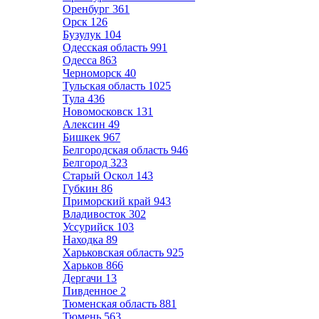
Оренбург
361
Орск
126
Бузулук
104
Одесская область
991
Одесса
863
Черноморск
40
Тульская область
1025
Тула
436
Новомосковск
131
Алексин
49
Бишкек
967
Белгородская область
946
Белгород
323
Старый Оскол
143
Губкин
86
Приморский край
943
Владивосток
302
Уссурийск
103
Находка
89
Харьковская область
925
Харьков
866
Дергачи
13
Пивденное
2
Тюменская область
881
Тюмень
563