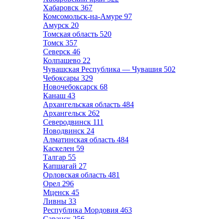
Хабаровск
367
Комсомольск-на-Амуре
97
Амурск
20
Томская область
520
Томск
357
Северск
46
Колпашево
22
Чувашская Республика — Чувашия
502
Чебоксары
329
Новочебоксарск
68
Канаш
43
Архангельская область
484
Архангельск
262
Северодвинск
111
Новодвинск
24
Алматинская область
484
Каскелен
59
Талгар
55
Капшагай
27
Орловская область
481
Орел
296
Мценск
45
Ливны
33
Республика Мордовия
463
Саранск
256