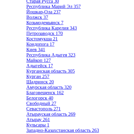
Старая Русса
30
Республика Марий Эл
357
Йошкар-Ола
237
Волжск
37
Козьмодемьянск
7
Республика Карелия
343
Петрозаводск
170
Костомукша
21
Кондопога
17
Киев
341
Республика Адыгея
323
Майкоп
127
Адыгейск
17
Курганская область
305
Курган
257
Шадринск
20
Амурская область
320
Благовещенск
162
Белогорск
40
Свободный
27
Севастополь
271
Атырауская область
269
Атырау
261
Кульсары
1
Западно-Казахстанская область
263