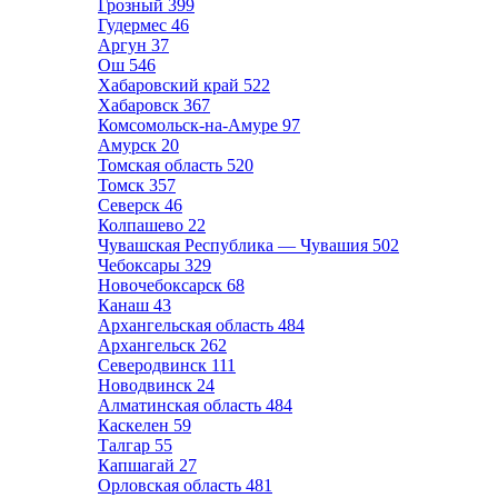
Грозный
399
Гудермес
46
Аргун
37
Ош
546
Хабаровский край
522
Хабаровск
367
Комсомольск-на-Амуре
97
Амурск
20
Томская область
520
Томск
357
Северск
46
Колпашево
22
Чувашская Республика — Чувашия
502
Чебоксары
329
Новочебоксарск
68
Канаш
43
Архангельская область
484
Архангельск
262
Северодвинск
111
Новодвинск
24
Алматинская область
484
Каскелен
59
Талгар
55
Капшагай
27
Орловская область
481