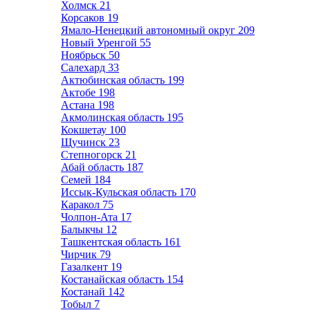
Холмск
21
Корсаков
19
Ямало-Ненецкий автономный округ
209
Новый Уренгой
55
Ноябрьск
50
Салехард
33
Актюбинская область
199
Актобе
198
Астана
198
Акмолинская область
195
Кокшетау
100
Щучинск
23
Степногорск
21
Абай область
187
Семей
184
Иссык-Кульская область
170
Каракол
75
Чолпон-Ата
17
Балыкчы
12
Ташкентская область
161
Чирчик
79
Газалкент
19
Костанайская область
154
Костанай
142
Тобыл
7