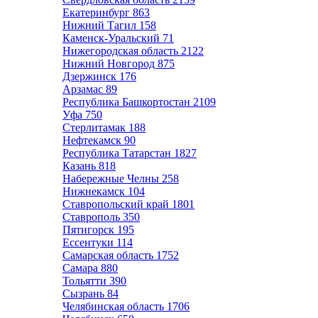
Екатеринбург
863
Нижний Тагил
158
Каменск-Уральский
71
Нижегородская область
2122
Нижний Новгород
875
Дзержинск
176
Арзамас
89
Республика Башкортостан
2109
Уфа
750
Стерлитамак
188
Нефтекамск
90
Республика Татарстан
1827
Казань
818
Набережные Челны
258
Нижнекамск
104
Ставропольский край
1801
Ставрополь
350
Пятигорск
195
Ессентуки
114
Самарская область
1752
Самара
880
Тольятти
390
Сызрань
84
Челябинская область
1706