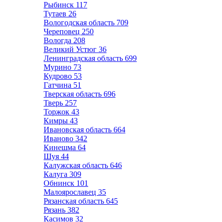
Рыбинск
117
Тутаев
26
Вологодская область
709
Череповец
250
Вологда
208
Великий Устюг
36
Ленинградская область
699
Мурино
73
Кудрово
53
Гатчина
51
Тверская область
696
Тверь
257
Торжок
43
Кимры
43
Ивановская область
664
Иваново
342
Кинешма
64
Шуя
44
Калужская область
646
Калуга
309
Обнинск
101
Малоярославец
35
Рязанская область
645
Рязань
382
Касимов
32