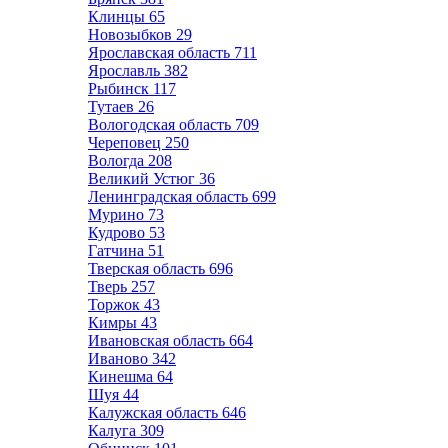
Клинцы
65
Новозыбков
29
Ярославская область
711
Ярославль
382
Рыбинск
117
Тутаев
26
Вологодская область
709
Череповец
250
Вологда
208
Великий Устюг
36
Ленинградская область
699
Мурино
73
Кудрово
53
Гатчина
51
Тверская область
696
Тверь
257
Торжок
43
Кимры
43
Ивановская область
664
Иваново
342
Кинешма
64
Шуя
44
Калужская область
646
Калуга
309