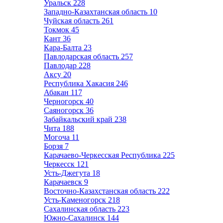
Уральск
228
Западно-Казахтанская область
10
Чуйская область
261
Токмок
45
Кант
36
Кара-Балта
23
Павлодарская область
257
Павлодар
228
Аксу
20
Республика Хакасия
246
Абакан
117
Черногорск
40
Саяногорск
36
Забайкальский край
238
Чита
188
Могоча
11
Борзя
7
Карачаево-Черкесская Республика
225
Черкесск
121
Усть-Джегута
18
Карачаевск
9
Восточно-Казахстанская область
222
Усть-Каменогорск
218
Сахалинская область
223
Южно-Сахалинск
144