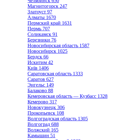
Челябинск
650
Магнитогорск
247
Златоуст
97
Алматы
1670
Пермский край
1631
Пермь
707
Соликамск
91
Березники
76
Новосибирская область
1587
Новосибирск
1025
Бердск
66
Искитим
42
Київ
1406
Саратовская область
1333
Саратов
627
Энгельс
149
Балаково
88
Кемеровская область — Кузбасс
1328
Кемерово
317
Новокузнецк
306
Прокопьевск
108
Волгоградская область
1305
Волгоград
688
Волжский
165
Камышин
51