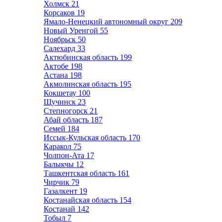
Холмск
21
Корсаков
19
Ямало-Ненецкий автономный округ
209
Новый Уренгой
55
Ноябрьск
50
Салехард
33
Актюбинская область
199
Актобе
198
Астана
198
Акмолинская область
195
Кокшетау
100
Щучинск
23
Степногорск
21
Абай область
187
Семей
184
Иссык-Кульская область
170
Каракол
75
Чолпон-Ата
17
Балыкчы
12
Ташкентская область
161
Чирчик
79
Газалкент
19
Костанайская область
154
Костанай
142
Тобыл
7