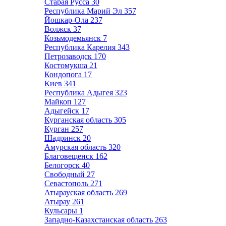
Старая Русса
30
Республика Марий Эл
357
Йошкар-Ола
237
Волжск
37
Козьмодемьянск
7
Республика Карелия
343
Петрозаводск
170
Костомукша
21
Кондопога
17
Киев
341
Республика Адыгея
323
Майкоп
127
Адыгейск
17
Курганская область
305
Курган
257
Шадринск
20
Амурская область
320
Благовещенск
162
Белогорск
40
Свободный
27
Севастополь
271
Атырауская область
269
Атырау
261
Кульсары
1
Западно-Казахстанская область
263