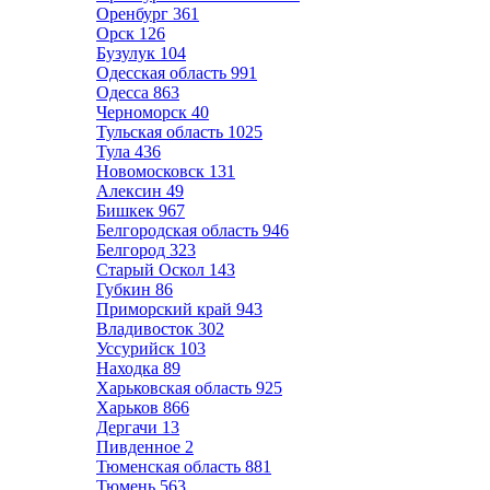
Оренбург
361
Орск
126
Бузулук
104
Одесская область
991
Одесса
863
Черноморск
40
Тульская область
1025
Тула
436
Новомосковск
131
Алексин
49
Бишкек
967
Белгородская область
946
Белгород
323
Старый Оскол
143
Губкин
86
Приморский край
943
Владивосток
302
Уссурийск
103
Находка
89
Харьковская область
925
Харьков
866
Дергачи
13
Пивденное
2
Тюменская область
881
Тюмень
563