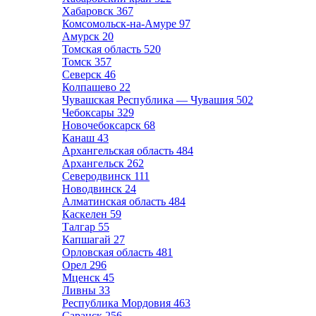
Хабаровск
367
Комсомольск-на-Амуре
97
Амурск
20
Томская область
520
Томск
357
Северск
46
Колпашево
22
Чувашская Республика — Чувашия
502
Чебоксары
329
Новочебоксарск
68
Канаш
43
Архангельская область
484
Архангельск
262
Северодвинск
111
Новодвинск
24
Алматинская область
484
Каскелен
59
Талгар
55
Капшагай
27
Орловская область
481
Орел
296
Мценск
45
Ливны
33
Республика Мордовия
463
Саранск
256