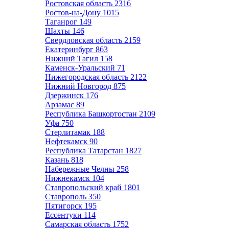
Ростовская область
2316
Ростов-на-Дону
1015
Таганрог
149
Шахты
146
Свердловская область
2159
Екатеринбург
863
Нижний Тагил
158
Каменск-Уральский
71
Нижегородская область
2122
Нижний Новгород
875
Дзержинск
176
Арзамас
89
Республика Башкортостан
2109
Уфа
750
Стерлитамак
188
Нефтекамск
90
Республика Татарстан
1827
Казань
818
Набережные Челны
258
Нижнекамск
104
Ставропольский край
1801
Ставрополь
350
Пятигорск
195
Ессентуки
114
Самарская область
1752