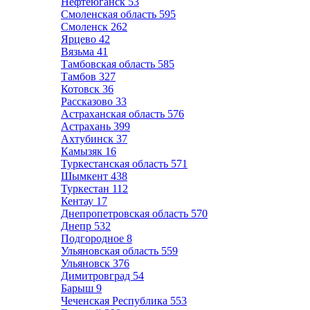
Нефтеюганск
53
Смоленская область
595
Смоленск
262
Ярцево
42
Вязьма
41
Тамбовская область
585
Тамбов
327
Котовск
36
Рассказово
33
Астраханская область
576
Астрахань
399
Ахтубинск
37
Камызяк
16
Туркестанская область
571
Шымкент
438
Туркестан
112
Кентау
17
Днепропетровская область
570
Днепр
532
Подгородное
8
Ульяновская область
559
Ульяновск
376
Димитровград
54
Барыш
9
Чеченская Республика
553