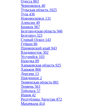
Одесса
863
Черноморск
40
Тульская область
1025
Тула
436
Новомосковск
131
Алексин
49
Бишкек
967
Белгородская область
946
Белгород
323
Старый Оскол
143
Губкин
86
Приморский край
943
Владивосток
302
Уссурийск
103
Находка
89
Харьковская область
925
Харьков
866
Дергачи
13
Пивденное
2
Тюменская область
881
Тюмень
563
Тобольск
57
Ишим
42
Республика Дагестан
872
Махачкала
414