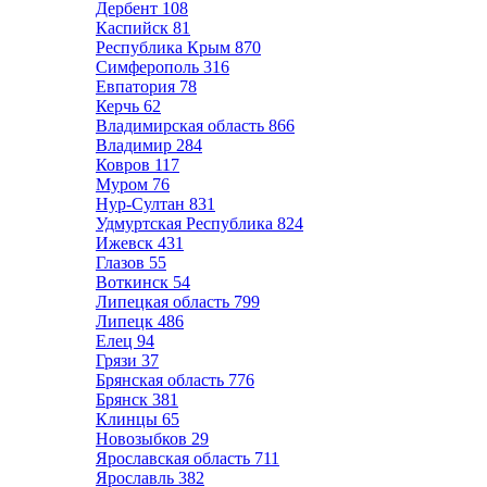
Дербент
108
Каспийск
81
Республика Крым
870
Симферополь
316
Евпатория
78
Керчь
62
Владимирская область
866
Владимир
284
Ковров
117
Муром
76
Нур-Султан
831
Удмуртская Республика
824
Ижевск
431
Глазов
55
Воткинск
54
Липецкая область
799
Липецк
486
Елец
94
Грязи
37
Брянская область
776
Брянск
381
Клинцы
65
Новозыбков
29
Ярославская область
711
Ярославль
382