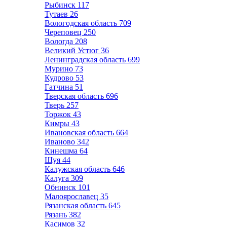
Рыбинск
117
Тутаев
26
Вологодская область
709
Череповец
250
Вологда
208
Великий Устюг
36
Ленинградская область
699
Мурино
73
Кудрово
53
Гатчина
51
Тверская область
696
Тверь
257
Торжок
43
Кимры
43
Ивановская область
664
Иваново
342
Кинешма
64
Шуя
44
Калужская область
646
Калуга
309
Обнинск
101
Малоярославец
35
Рязанская область
645
Рязань
382
Касимов
32