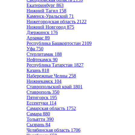
Екатеринбург
863
Нижний Тагил
158
Каменск-Уральский
71
Нижегородская область
2122
Нижний Новгород
875
Дзержинск
176
Арзамас
89
Республика Башкортостан
2109
Уфа
750
Стерлитамак
188
Нефтекамск
90
Республика Татарстан
1827
Казань
818
Набережные Челны
258
Нижнекамск
104
Ставропольский край
1801
Ставрополь
350
Пятигорск
195
Ессентуки
114
Самарская область
1752
Самара
880
Тольятти
390
Сызрань
84
Челябинская область
1706