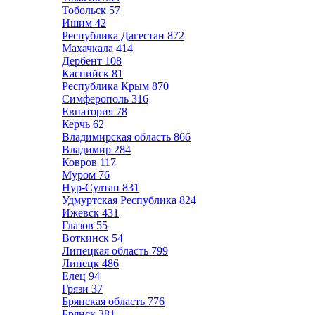
Тобольск
57
Ишим
42
Республика Дагестан
872
Махачкала
414
Дербент
108
Каспийск
81
Республика Крым
870
Симферополь
316
Евпатория
78
Керчь
62
Владимирская область
866
Владимир
284
Ковров
117
Муром
76
Нур-Султан
831
Удмуртская Республика
824
Ижевск
431
Глазов
55
Воткинск
54
Липецкая область
799
Липецк
486
Елец
94
Грязи
37
Брянская область
776
Брянск
381