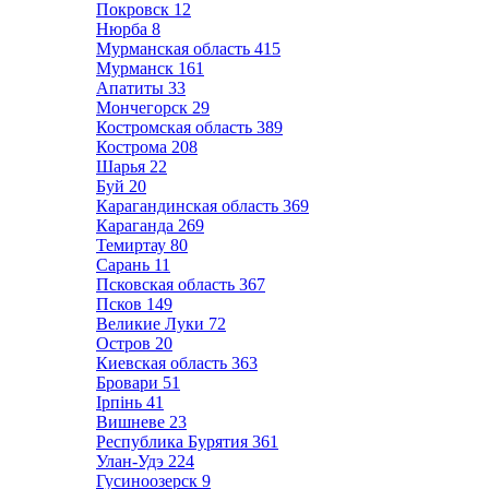
Покровск
12
Нюрба
8
Мурманская область
415
Мурманск
161
Апатиты
33
Мончегорск
29
Костромская область
389
Кострома
208
Шарья
22
Буй
20
Карагандинская область
369
Караганда
269
Темиртау
80
Сарань
11
Псковская область
367
Псков
149
Великие Луки
72
Остров
20
Киевская область
363
Бровари
51
Ірпінь
41
Вишневе
23
Республика Бурятия
361
Улан-Удэ
224
Гусиноозерск
9