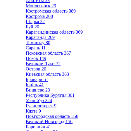
Апатиты
33
Мончегорск
29
Костромская область
389
Кострома
208
Шарья
22
Буй
20
Карагандинская область
369
Караганда
269
Темиртау
80
Сарань
11
Псковская область
367
Псков
149
Великие Луки
72
Остров
20
Киевская область
363
Бровари
51
Ірпінь
41
Вишневе
23
Республика Бурятия
361
Улан-Удэ
224
Гусиноозерск
9
Кяхта
9
Новгородская область
358
Великий Новгород
156
Боровичи
41