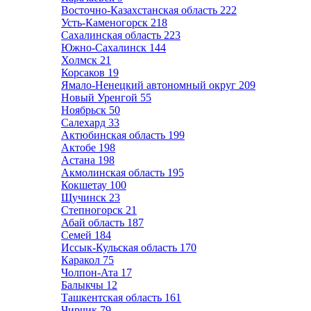
Восточно-Казахстанская область
222
Усть-Каменогорск
218
Сахалинская область
223
Южно-Сахалинск
144
Холмск
21
Корсаков
19
Ямало-Ненецкий автономный округ
209
Новый Уренгой
55
Ноябрьск
50
Салехард
33
Актюбинская область
199
Актобе
198
Астана
198
Акмолинская область
195
Кокшетау
100
Щучинск
23
Степногорск
21
Абай область
187
Семей
184
Иссык-Кульская область
170
Каракол
75
Чолпон-Ата
17
Балыкчы
12
Ташкентская область
161
Чирчик
79