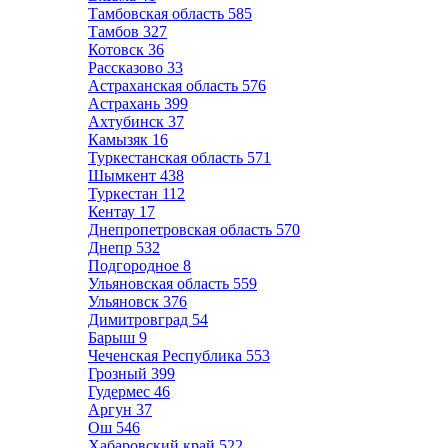
Тамбовская область
585
Тамбов
327
Котовск
36
Рассказово
33
Астраханская область
576
Астрахань
399
Ахтубинск
37
Камызяк
16
Туркестанская область
571
Шымкент
438
Туркестан
112
Кентау
17
Днепропетровская область
570
Днепр
532
Подгородное
8
Ульяновская область
559
Ульяновск
376
Димитровград
54
Барыш
9
Чеченская Республика
553
Грозный
399
Гудермес
46
Аргун
37
Ош
546
Хабаровский край
522