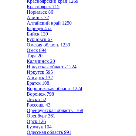
Красноярский край
1269
Красноярск
715
Норильск
86
Ачинск
72
Алтайский край
1250
Барнаул
452
Бийск
139
Рубцовск
67
Омская область
1239
Омск
894
Тара
20
Калачинск
20
Иркутская область
1224
Иркутск
595
Ангарск
132
Братск
108
Воронежская область
1224
Воронеж
798
Лиски
52
Россошь
43
Оренбургская область
1168
Оренбург
361
Орск
126
Бузулук
104
Одесская область
991