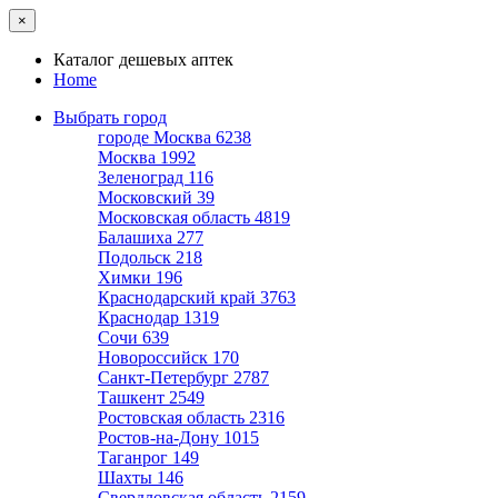
×
Каталог дешевых аптек
Home
Выбрать город
городе Москва
6238
Москва
1992
Зеленоград
116
Московский
39
Московская область
4819
Балашиха
277
Подольск
218
Химки
196
Краснодарский край
3763
Краснодар
1319
Сочи
639
Новороссийск
170
Санкт-Петербург
2787
Ташкент
2549
Ростовская область
2316
Ростов-на-Дону
1015
Таганрог
149
Шахты
146
Свердловская область
2159