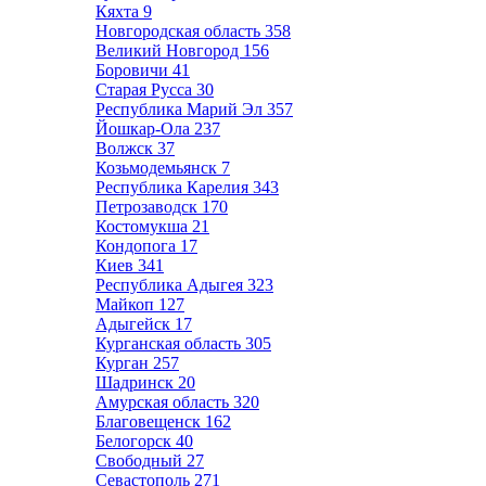
Кяхта
9
Новгородская область
358
Великий Новгород
156
Боровичи
41
Старая Русса
30
Республика Марий Эл
357
Йошкар-Ола
237
Волжск
37
Козьмодемьянск
7
Республика Карелия
343
Петрозаводск
170
Костомукша
21
Кондопога
17
Киев
341
Республика Адыгея
323
Майкоп
127
Адыгейск
17
Курганская область
305
Курган
257
Шадринск
20
Амурская область
320
Благовещенск
162
Белогорск
40
Свободный
27
Севастополь
271