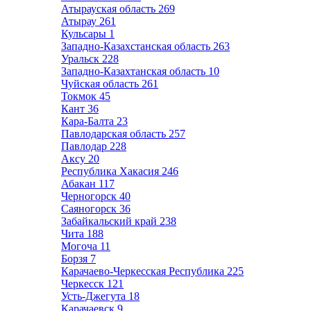
Атырауская область
269
Атырау
261
Кульсары
1
Западно-Казахстанская область
263
Уральск
228
Западно-Казахтанская область
10
Чуйская область
261
Токмок
45
Кант
36
Кара-Балта
23
Павлодарская область
257
Павлодар
228
Аксу
20
Республика Хакасия
246
Абакан
117
Черногорск
40
Саяногорск
36
Забайкальский край
238
Чита
188
Могоча
11
Борзя
7
Карачаево-Черкесская Республика
225
Черкесск
121
Усть-Джегута
18
Карачаевск
9