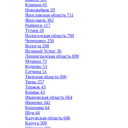
Клинцы
65
Новозыбков
29
Ярославская область
711
Ярославль
382
Рыбинск
117
Тутаев
26
Вологодская область
709
Череповец
250
Вологда
208
Великий Устюг
36
Ленинградская область
699
Мурино
73
Кудрово
53
Гатчина
51
Тверская область
696
Тверь
257
Торжок
43
Кимры
43
Ивановская область
664
Иваново
342
Кинешма
64
Шуя
44
Калужская область
646
Калуга
309