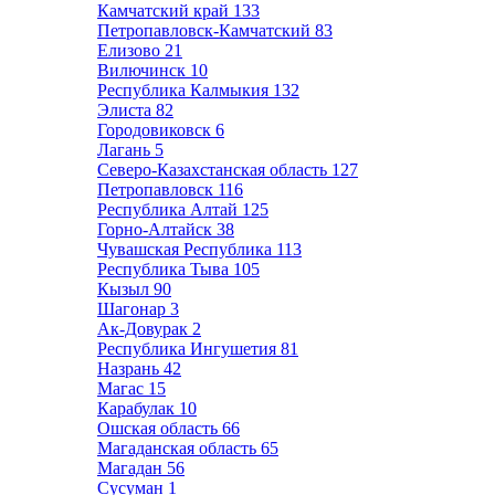
Камчатский край
133
Петропавловск-Камчатский
83
Елизово
21
Вилючинск
10
Республика Калмыкия
132
Элиста
82
Городовиковск
6
Лагань
5
Северо-Казахстанская область
127
Петропавловск
116
Республика Алтай
125
Горно-Алтайск
38
Чувашская Республика
113
Республика Тыва
105
Кызыл
90
Шагонар
3
Ак-Довурак
2
Республика Ингушетия
81
Назрань
42
Магас
15
Карабулак
10
Ошская область
66
Магаданская область
65
Магадан
56
Сусуман
1