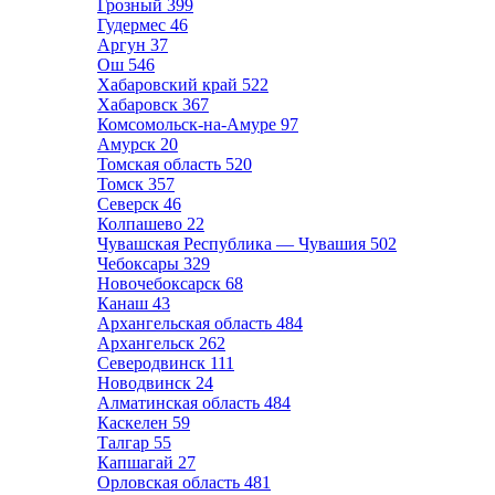
Грозный
399
Гудермес
46
Аргун
37
Ош
546
Хабаровский край
522
Хабаровск
367
Комсомольск-на-Амуре
97
Амурск
20
Томская область
520
Томск
357
Северск
46
Колпашево
22
Чувашская Республика — Чувашия
502
Чебоксары
329
Новочебоксарск
68
Канаш
43
Архангельская область
484
Архангельск
262
Северодвинск
111
Новодвинск
24
Алматинская область
484
Каскелен
59
Талгар
55
Капшагай
27
Орловская область
481