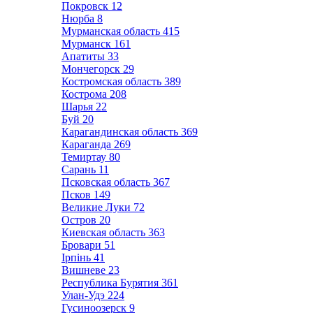
Покровск
12
Нюрба
8
Мурманская область
415
Мурманск
161
Апатиты
33
Мончегорск
29
Костромская область
389
Кострома
208
Шарья
22
Буй
20
Карагандинская область
369
Караганда
269
Темиртау
80
Сарань
11
Псковская область
367
Псков
149
Великие Луки
72
Остров
20
Киевская область
363
Бровари
51
Ірпінь
41
Вишневе
23
Республика Бурятия
361
Улан-Удэ
224
Гусиноозерск
9