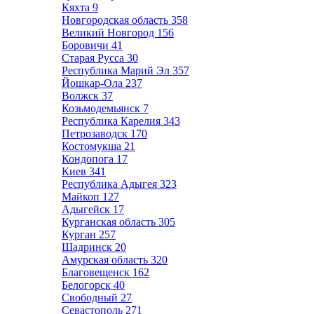
Кяхта
9
Новгородская область
358
Великий Новгород
156
Боровичи
41
Старая Русса
30
Республика Марий Эл
357
Йошкар-Ола
237
Волжск
37
Козьмодемьянск
7
Республика Карелия
343
Петрозаводск
170
Костомукша
21
Кондопога
17
Киев
341
Республика Адыгея
323
Майкоп
127
Адыгейск
17
Курганская область
305
Курган
257
Шадринск
20
Амурская область
320
Благовещенск
162
Белогорск
40
Свободный
27
Севастополь
271