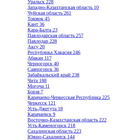
Уральск
228
Западно-Казахтанская область
10
Чуйская область
261
Токмок
45
Кант
36
Кара-Балта
23
Павлодарская область
257
Павлодар
228
Аксу
20
Республика Хакасия
246
Абакан
117
Черногорск
40
Саяногорск
36
Забайкальский край
238
Чита
188
Могоча
11
Борзя
7
Карачаево-Черкесская Республика
225
Черкесск
121
Усть-Джегута
18
Карачаевск
9
Восточно-Казахстанская область
222
Усть-Каменогорск
218
Сахалинская область
223
Южно-Сахалинск
144