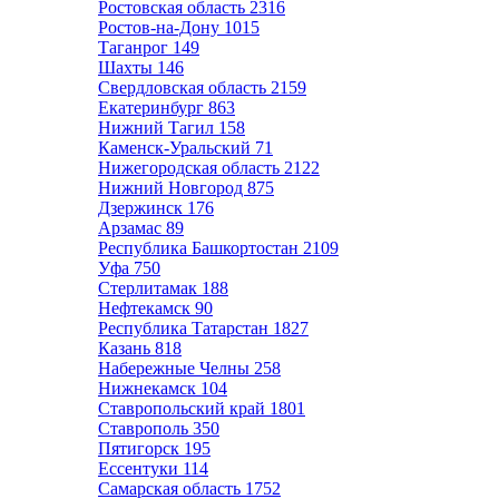
Ростовская область
2316
Ростов-на-Дону
1015
Таганрог
149
Шахты
146
Свердловская область
2159
Екатеринбург
863
Нижний Тагил
158
Каменск-Уральский
71
Нижегородская область
2122
Нижний Новгород
875
Дзержинск
176
Арзамас
89
Республика Башкортостан
2109
Уфа
750
Стерлитамак
188
Нефтекамск
90
Республика Татарстан
1827
Казань
818
Набережные Челны
258
Нижнекамск
104
Ставропольский край
1801
Ставрополь
350
Пятигорск
195
Ессентуки
114
Самарская область
1752