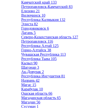
Камчатский край
133
Петропавловск-Камчатский
83
Елизово
21
Вилючинск
10
Республика Калмыкия
132
Элиста
82
Городовиковск
6
Лагань
5
Северо-Казахстанская область
127
Петропавловск
116
Республика Алтай
125
Горно-Алтайск
38
Чувашская Республика
113
Республика Тыва
105
Кызыл
90
Шагонар
3
Ак-Довурак
2
Республика Ингушетия
81
Назрань
42
Магас
15
Карабулак
10
Ошская область
66
Магаданская область
65
Магадан
56
Сусуман
1