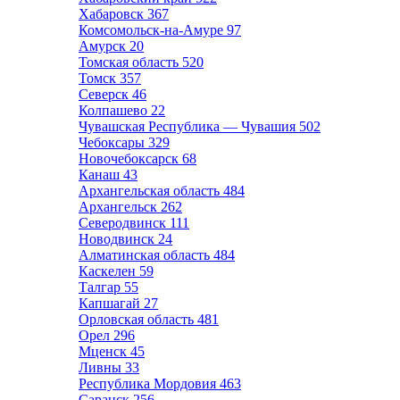
Хабаровск
367
Комсомольск-на-Амуре
97
Амурск
20
Томская область
520
Томск
357
Северск
46
Колпашево
22
Чувашская Республика — Чувашия
502
Чебоксары
329
Новочебоксарск
68
Канаш
43
Архангельская область
484
Архангельск
262
Северодвинск
111
Новодвинск
24
Алматинская область
484
Каскелен
59
Талгар
55
Капшагай
27
Орловская область
481
Орел
296
Мценск
45
Ливны
33
Республика Мордовия
463
Саранск
256