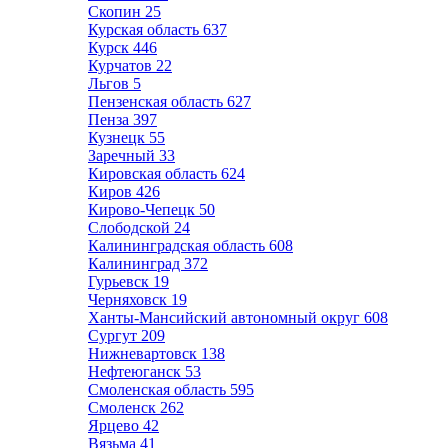
Скопин
25
Курская область
637
Курск
446
Курчатов
22
Льгов
5
Пензенская область
627
Пенза
397
Кузнецк
55
Заречный
33
Кировская область
624
Киров
426
Кирово-Чепецк
50
Слободской
24
Калининградская область
608
Калининград
372
Гурьевск
19
Черняховск
19
Ханты-Мансийский автономный округ
608
Сургут
209
Нижневартовск
138
Нефтеюганск
53
Смоленская область
595
Смоленск
262
Ярцево
42
Вязьма
41