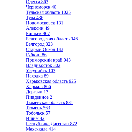
Одесса
863
Черноморск
40
Тульская область
1025
Тула
436
Новомосковск
131
Алексин
49
Бишкек
967
Белгородская область
946
Белгород
323
Старый Оскол
143
Губкин
86
Приморский край
943
Владивосток
302
Уссурийск
103
Находка
89
Харьковская область
925
Харьков
866
Дергачи
13
Пивденное
2
Тюменская область
881
Тюмень
563
Тобольск
57
Ишим
42
Республика Дагестан
872
Махачкала
414