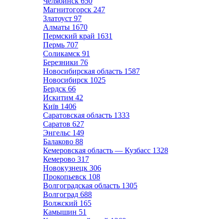
Челябинск
650
Магнитогорск
247
Златоуст
97
Алматы
1670
Пермский край
1631
Пермь
707
Соликамск
91
Березники
76
Новосибирская область
1587
Новосибирск
1025
Бердск
66
Искитим
42
Київ
1406
Саратовская область
1333
Саратов
627
Энгельс
149
Балаково
88
Кемеровская область — Кузбасс
1328
Кемерово
317
Новокузнецк
306
Прокопьевск
108
Волгоградская область
1305
Волгоград
688
Волжский
165
Камышин
51