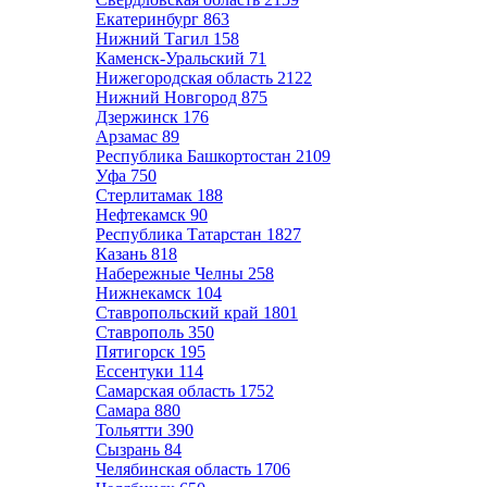
Екатеринбург
863
Нижний Тагил
158
Каменск-Уральский
71
Нижегородская область
2122
Нижний Новгород
875
Дзержинск
176
Арзамас
89
Республика Башкортостан
2109
Уфа
750
Стерлитамак
188
Нефтекамск
90
Республика Татарстан
1827
Казань
818
Набережные Челны
258
Нижнекамск
104
Ставропольский край
1801
Ставрополь
350
Пятигорск
195
Ессентуки
114
Самарская область
1752
Самара
880
Тольятти
390
Сызрань
84
Челябинская область
1706