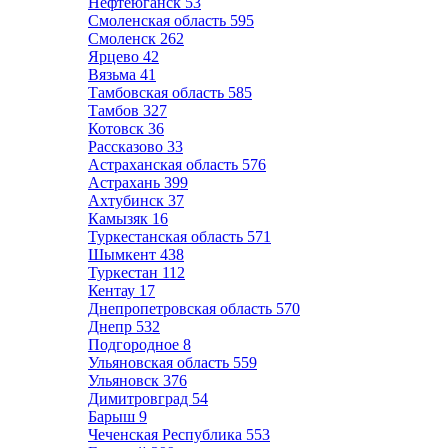
Нефтеюганск
53
Смоленская область
595
Смоленск
262
Ярцево
42
Вязьма
41
Тамбовская область
585
Тамбов
327
Котовск
36
Рассказово
33
Астраханская область
576
Астрахань
399
Ахтубинск
37
Камызяк
16
Туркестанская область
571
Шымкент
438
Туркестан
112
Кентау
17
Днепропетровская область
570
Днепр
532
Подгородное
8
Ульяновская область
559
Ульяновск
376
Димитровград
54
Барыш
9
Чеченская Республика
553