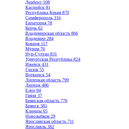
Дербент
108
Каспийск
81
Республика Крым
870
Симферополь
316
Евпатория
78
Керчь
62
Владимирская область
866
Владимир
284
Ковров
117
Муром
76
Нур-Султан
831
Удмуртская Республика
824
Ижевск
431
Глазов
55
Воткинск
54
Липецкая область
799
Липецк
486
Елец
94
Грязи
37
Брянская область
776
Брянск
381
Клинцы
65
Новозыбков
29
Ярославская область
711
Ярославль
382