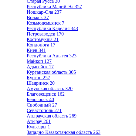
Старая Русса
30
Республика Марий Эл
357
Йошкар-Ола
237
Волжск
37
Козьмодемьянск
7
Республика Карелия
343
Петрозаводск
170
Костомукша
21
Кондопога
17
Киев
341
Республика Адыгея
323
Майкоп
127
Адыгейск
17
Курганская область
305
Курган
257
Шадринск
20
Амурская область
320
Благовещенск
162
Белогорск
40
Свободный
27
Севастополь
271
Атырауская область
269
Атырау
261
Кульсары
1
Западно-Казахстанская область
263