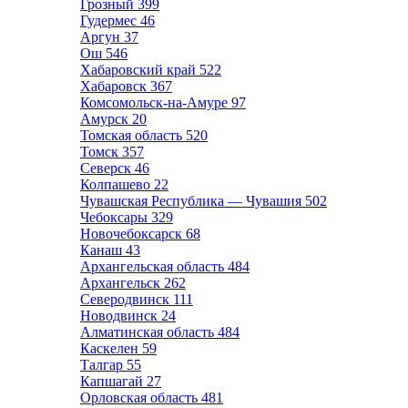
Грозный
399
Гудермес
46
Аргун
37
Ош
546
Хабаровский край
522
Хабаровск
367
Комсомольск-на-Амуре
97
Амурск
20
Томская область
520
Томск
357
Северск
46
Колпашево
22
Чувашская Республика — Чувашия
502
Чебоксары
329
Новочебоксарск
68
Канаш
43
Архангельская область
484
Архангельск
262
Северодвинск
111
Новодвинск
24
Алматинская область
484
Каскелен
59
Талгар
55
Капшагай
27
Орловская область
481