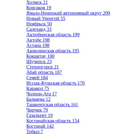
Холмск
21
Корсаков
19
Ямало-Ненецкий автономный округ
209
Новый Уренгой
55
Ноябрьск
50
Салехард
33
Актюбинская область
199
Актобе
198
Астана
198
Акмолинская область
195
Кокшетау
100
Щучинск
23
Степногорск
21
Абай область
187
Семей
184
Иссык-Кульская область
170
Каракол
75
Чолпон-Ата
17
Балыкчы
12
Ташкентская область
161
Чирчик
79
Газалкент
19
Костанайская область
154
Костанай
142
Тобыл
7