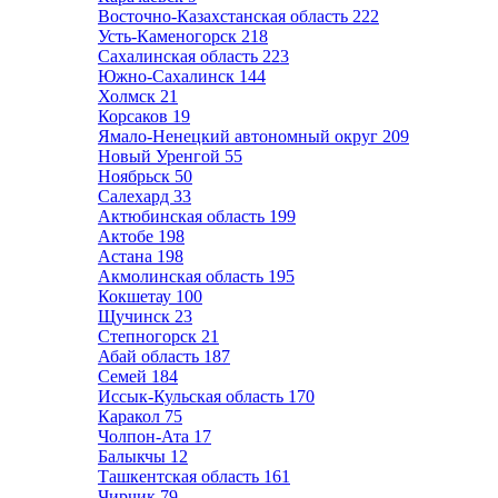
Восточно-Казахстанская область
222
Усть-Каменогорск
218
Сахалинская область
223
Южно-Сахалинск
144
Холмск
21
Корсаков
19
Ямало-Ненецкий автономный округ
209
Новый Уренгой
55
Ноябрьск
50
Салехард
33
Актюбинская область
199
Актобе
198
Астана
198
Акмолинская область
195
Кокшетау
100
Щучинск
23
Степногорск
21
Абай область
187
Семей
184
Иссык-Кульская область
170
Каракол
75
Чолпон-Ата
17
Балыкчы
12
Ташкентская область
161
Чирчик
79