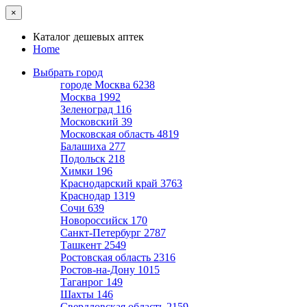
×
Каталог дешевых аптек
Home
Выбрать город
городе Москва
6238
Москва
1992
Зеленоград
116
Московский
39
Московская область
4819
Балашиха
277
Подольск
218
Химки
196
Краснодарский край
3763
Краснодар
1319
Сочи
639
Новороссийск
170
Санкт-Петербург
2787
Ташкент
2549
Ростовская область
2316
Ростов-на-Дону
1015
Таганрог
149
Шахты
146
Свердловская область
2159