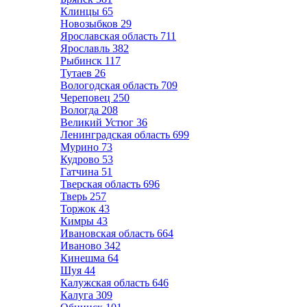
Клинцы
65
Новозыбков
29
Ярославская область
711
Ярославль
382
Рыбинск
117
Тутаев
26
Вологодская область
709
Череповец
250
Вологда
208
Великий Устюг
36
Ленинградская область
699
Мурино
73
Кудрово
53
Гатчина
51
Тверская область
696
Тверь
257
Торжок
43
Кимры
43
Ивановская область
664
Иваново
342
Кинешма
64
Шуя
44
Калужская область
646
Калуга
309