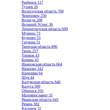
Рыбинск
117
Тутаев
26
Вологодская область
709
Череповец
250
Вологда
208
Великий Устюг
36
Ленинградская область
699
Мурино
73
Кудрово
53
Гатчина
51
Тверская область
696
Тверь
257
Торжок
43
Кимры
43
Ивановская область
664
Иваново
342
Кинешма
64
Шуя
44
Калужская область
646
Калуга
309
Обнинск
101
Малоярославец
35
Рязанская область
645
Рязань
382
Касимов
32