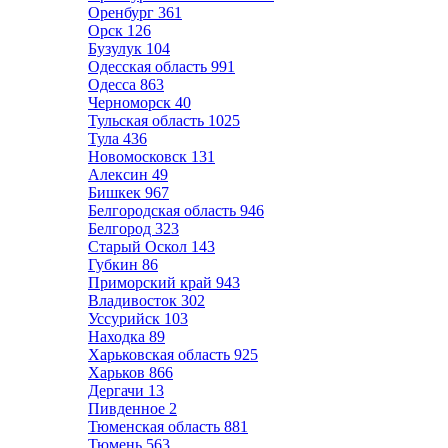
Оренбург
361
Орск
126
Бузулук
104
Одесская область
991
Одесса
863
Черноморск
40
Тульская область
1025
Тула
436
Новомосковск
131
Алексин
49
Бишкек
967
Белгородская область
946
Белгород
323
Старый Оскол
143
Губкин
86
Приморский край
943
Владивосток
302
Уссурийск
103
Находка
89
Харьковская область
925
Харьков
866
Дергачи
13
Пивденное
2
Тюменская область
881
Тюмень
563