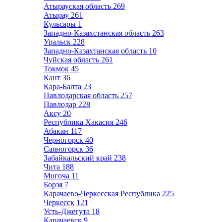
Атырауская область
269
Атырау
261
Кульсары
1
Западно-Казахстанская область
263
Уральск
228
Западно-Казахтанская область
10
Чуйская область
261
Токмок
45
Кант
36
Кара-Балта
23
Павлодарская область
257
Павлодар
228
Аксу
20
Республика Хакасия
246
Абакан
117
Черногорск
40
Саяногорск
36
Забайкальский край
238
Чита
188
Могоча
11
Борзя
7
Карачаево-Черкесская Республика
225
Черкесск
121
Усть-Джегута
18
Карачаевск
9