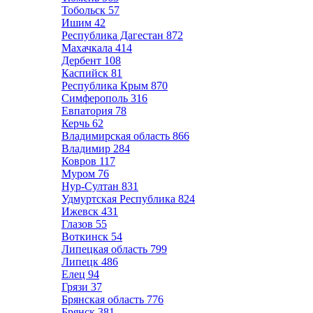
Тобольск
57
Ишим
42
Республика Дагестан
872
Махачкала
414
Дербент
108
Каспийск
81
Республика Крым
870
Симферополь
316
Евпатория
78
Керчь
62
Владимирская область
866
Владимир
284
Ковров
117
Муром
76
Нур-Султан
831
Удмуртская Республика
824
Ижевск
431
Глазов
55
Воткинск
54
Липецкая область
799
Липецк
486
Елец
94
Грязи
37
Брянская область
776
Брянск
381