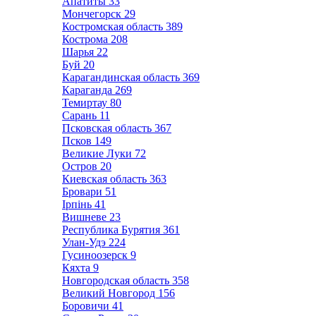
Апатиты
33
Мончегорск
29
Костромская область
389
Кострома
208
Шарья
22
Буй
20
Карагандинская область
369
Караганда
269
Темиртау
80
Сарань
11
Псковская область
367
Псков
149
Великие Луки
72
Остров
20
Киевская область
363
Бровари
51
Ірпінь
41
Вишневе
23
Республика Бурятия
361
Улан-Удэ
224
Гусиноозерск
9
Кяхта
9
Новгородская область
358
Великий Новгород
156
Боровичи
41