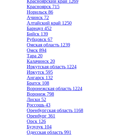
Красноярский край
1269
Красноярск
715
Норильск
86
Ачинск
72
Алтайский край
1250
Барнаул
452
Бийск
139
Рубцовск
67
Омская область
1239
Омск
894
Тара
20
Калачинск
20
Иркутская область
1224
Иркутск
595
Ангарск
132
Братск
108
Воронежская область
1224
Воронеж
798
Лиски
52
Россошь
43
Оренбургская область
1168
Оренбург
361
Орск
126
Бузулук
104
Одесская область
991