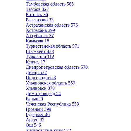
Тамбовская область
585
Тамбов
327
Котовск
36
Рассказово
33
Астраханская область
576
Астрахань
399
Ахтубинск
37
Камызяк
16
Туркестанская область
571
Шымкент
438
Туркестан
112
Кентау
17
Днепропетровская область
570
Днепр
532
Подгородное
8
Ульяновская область
559
Ульяновск
376
Димитровград
54
Барыш
9
Чеченская Республика
553
Грозный
399
Гудермес
46
Аргун
37
Ош
546
Хабаровский край
522