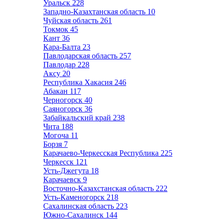
Уральск
228
Западно-Казахтанская область
10
Чуйская область
261
Токмок
45
Кант
36
Кара-Балта
23
Павлодарская область
257
Павлодар
228
Аксу
20
Республика Хакасия
246
Абакан
117
Черногорск
40
Саяногорск
36
Забайкальский край
238
Чита
188
Могоча
11
Борзя
7
Карачаево-Черкесская Республика
225
Черкесск
121
Усть-Джегута
18
Карачаевск
9
Восточно-Казахстанская область
222
Усть-Каменогорск
218
Сахалинская область
223
Южно-Сахалинск
144