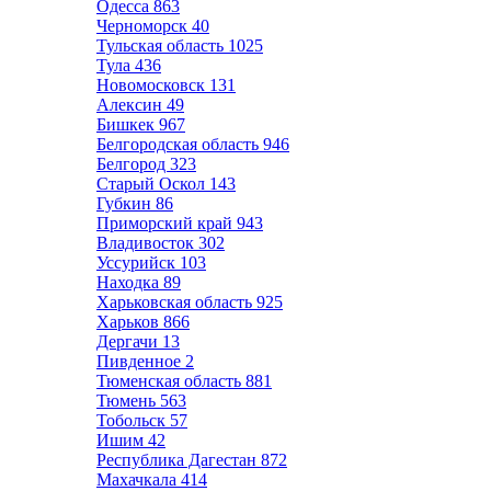
Одесса
863
Черноморск
40
Тульская область
1025
Тула
436
Новомосковск
131
Алексин
49
Бишкек
967
Белгородская область
946
Белгород
323
Старый Оскол
143
Губкин
86
Приморский край
943
Владивосток
302
Уссурийск
103
Находка
89
Харьковская область
925
Харьков
866
Дергачи
13
Пивденное
2
Тюменская область
881
Тюмень
563
Тобольск
57
Ишим
42
Республика Дагестан
872
Махачкала
414