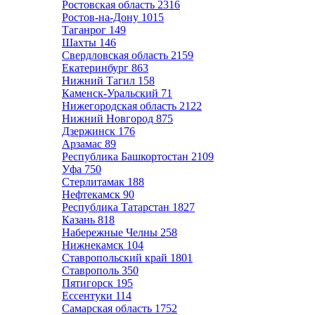
Ростовская область
2316
Ростов-на-Дону
1015
Таганрог
149
Шахты
146
Свердловская область
2159
Екатеринбург
863
Нижний Тагил
158
Каменск-Уральский
71
Нижегородская область
2122
Нижний Новгород
875
Дзержинск
176
Арзамас
89
Республика Башкортостан
2109
Уфа
750
Стерлитамак
188
Нефтекамск
90
Республика Татарстан
1827
Казань
818
Набережные Челны
258
Нижнекамск
104
Ставропольский край
1801
Ставрополь
350
Пятигорск
195
Ессентуки
114
Самарская область
1752