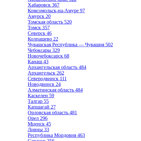
Хабаровск
367
Комсомольск-на-Амуре
97
Амурск
20
Томская область
520
Томск
357
Северск
46
Колпашево
22
Чувашская Республика — Чувашия
502
Чебоксары
329
Новочебоксарск
68
Канаш
43
Архангельская область
484
Архангельск
262
Северодвинск
111
Новодвинск
24
Алматинская область
484
Каскелен
59
Талгар
55
Капшагай
27
Орловская область
481
Орел
296
Мценск
45
Ливны
33
Республика Мордовия
463
Саранск
256