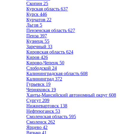
Скопин
25
Курская область
637
Курск
446
Курчатов
22
Льгов
5
Пензенская область
627
Пенза
397
Кузнецк
55
Заречный
33
Кировская область
624
Киров
426
Кирово-Чепецк
50
Слободской
24
Калининградская область
608
Калининград
372
Гурьевск
19
Черняховск
19
Ханты-Мансийский автономный округ
608
Сургут
209
Нижневартовск
138
Нефтеюганск
53
Смоленская область
595
Смоленск
262
Ярцево
42
Вязьма
41