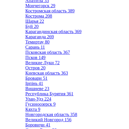
Апатиты
33
Мончегорск
29
Костромская область
389
Кострома
208
Шарья
22
Буй
20
Карагандинская область
369
Караганда
269
Темиртау
80
Сарань
11
Псковская область
367
Псков
149
Великие Луки
72
Остров
20
Киевская область
363
Бровари
51
Ірпінь
41
Вишневе
23
Республика Бурятия
361
Улан-Удэ
224
Гусиноозерск
9
Кяхта
9
Новгородская область
358
Великий Новгород
156
Боровичи
41