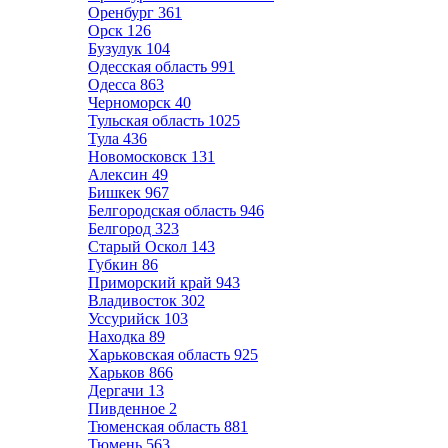
Оренбург
361
Орск
126
Бузулук
104
Одесская область
991
Одесса
863
Черноморск
40
Тульская область
1025
Тула
436
Новомосковск
131
Алексин
49
Бишкек
967
Белгородская область
946
Белгород
323
Старый Оскол
143
Губкин
86
Приморский край
943
Владивосток
302
Уссурийск
103
Находка
89
Харьковская область
925
Харьков
866
Дергачи
13
Пивденное
2
Тюменская область
881
Тюмень
563