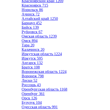
Красноярский край
1269
Красноярск
715
Норильск
86
Ачинск
72
Алтайский край
1250
Барнаул
452
Бийск
139
Рубцовск
67
Омская область
1239
Омск
894
Тара
20
Калачинск
20
Иркутская область
1224
Иркутск
595
Ангарск
132
Братск
108
Воронежская область
1224
Воронеж
798
Лиски
52
Россошь
43
Оренбургская область
1168
Оренбург
361
Орск
126
Бузулук
104
Одесская область
991