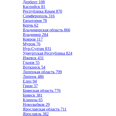
Дербент
108
Каспийск
81
Республика Крым
870
Симферополь
316
Евпатория
78
Керчь
62
Владимирская область
866
Владимир
284
Ковров
117
Муром
76
Нур-Султан
831
Удмуртская Республика
824
Ижевск
431
Глазов
55
Воткинск
54
Липецкая область
799
Липецк
486
Елец
94
Грязи
37
Брянская область
776
Брянск
381
Клинцы
65
Новозыбков
29
Ярославская область
711
Ярославль
382