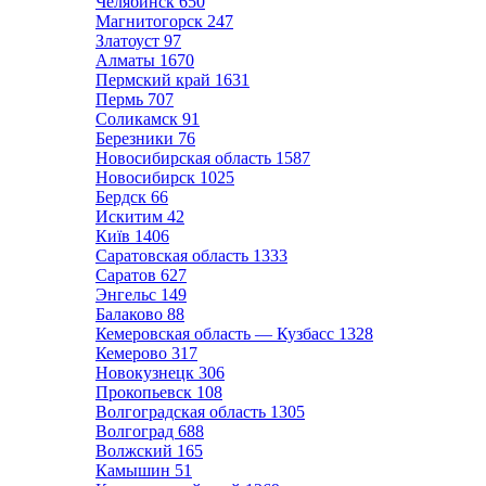
Челябинск
650
Магнитогорск
247
Златоуст
97
Алматы
1670
Пермский край
1631
Пермь
707
Соликамск
91
Березники
76
Новосибирская область
1587
Новосибирск
1025
Бердск
66
Искитим
42
Київ
1406
Саратовская область
1333
Саратов
627
Энгельс
149
Балаково
88
Кемеровская область — Кузбасс
1328
Кемерово
317
Новокузнецк
306
Прокопьевск
108
Волгоградская область
1305
Волгоград
688
Волжский
165
Камышин
51