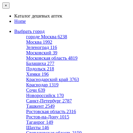
×
Каталог дешевых аптек
Home
Выбрать город
городе Москва
6238
Москва
1992
Зеленоград
116
Московский
39
Московская область
4819
Балашиха
277
Подольск
218
Химки
196
Краснодарский край
3763
Краснодар
1319
Сочи
639
Новороссийск
170
Санкт-Петербург
2787
Ташкент
2549
Ростовская область
2316
Ростов-на-Дону
1015
Таганрог
149
Шахты
146
Свердловская область
2159