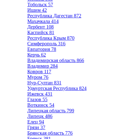
Тобольск
57
Ишим
42
Республика Дагестан
872
Махачкала
414
Дербент
108
Каспийск
81
Республика Крым
870
Симферополь
316
Евпатория
78
Керчь
62
Владимирская область
866
Владимир
284
Ковров
117
Муром
76
Нур-Султан
831
Удмуртская Республика
824
Ижевск
431
Глазов
55
Воткинск
54
Липецкая область
799
Липецк
486
Елец
94
Грязи
37
Брянская область
776
Брянск
381