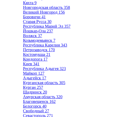
Кяхта
9
Новгородская область
358
Великий Новгород
156
Боровичи
41
Старая Русса
30
Республика Марий Эл
357
Йошкар-Ола
237
Волжск
37
Козьмодемьянск
7
Республика Карелия
343
Петрозаводск
170
Костомукша
21
Кондопога
17
Киев
341
Республика Адыгея
323
Майкоп
127
Адыгейск
17
Курганская область
305
Курган
257
Шадринск
20
Амурская область
320
Благовещенск
162
Белогорск
40
Свободный
27
Севастополь
271