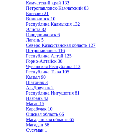
Камчатский край
133
Петропавловск-Камчатский
83
Елизово
21
Вилючинск
10
Республика Калмыкия
132
Элиста
82
Городовиковск
6
Лагань
5
Северо-Казахстанская область
127
Петропавловск
116
Республика Алтай
125
Горно-Алтайск
38
Чувашская Республика
113
Республика Тыва
105
Кызыл
90
Шагонар
3
Ак-Довурак
2
Республика Ингушетия
81
Назрань
42
Магас
15
Карабулак
10
Ошская область
66
Магаданская область
65
Магадан
56
Сусуман
1