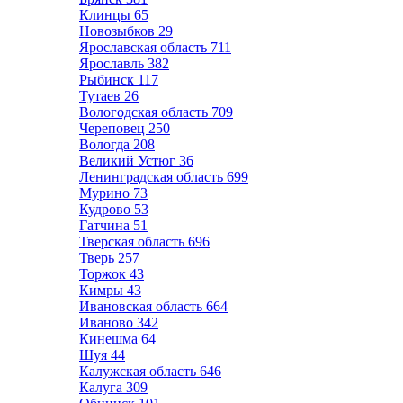
Клинцы
65
Новозыбков
29
Ярославская область
711
Ярославль
382
Рыбинск
117
Тутаев
26
Вологодская область
709
Череповец
250
Вологда
208
Великий Устюг
36
Ленинградская область
699
Мурино
73
Кудрово
53
Гатчина
51
Тверская область
696
Тверь
257
Торжок
43
Кимры
43
Ивановская область
664
Иваново
342
Кинешма
64
Шуя
44
Калужская область
646
Калуга
309