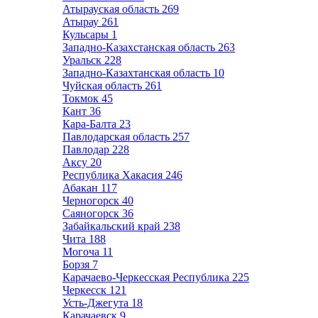
Атырауская область
269
Атырау
261
Кульсары
1
Западно-Казахстанская область
263
Уральск
228
Западно-Казахтанская область
10
Чуйская область
261
Токмок
45
Кант
36
Кара-Балта
23
Павлодарская область
257
Павлодар
228
Аксу
20
Республика Хакасия
246
Абакан
117
Черногорск
40
Саяногорск
36
Забайкальский край
238
Чита
188
Могоча
11
Борзя
7
Карачаево-Черкесская Республика
225
Черкесск
121
Усть-Джегута
18
Карачаевск
9