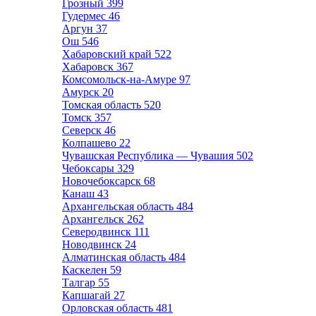
Грозный
399
Гудермес
46
Аргун
37
Ош
546
Хабаровский край
522
Хабаровск
367
Комсомольск-на-Амуре
97
Амурск
20
Томская область
520
Томск
357
Северск
46
Колпашево
22
Чувашская Республика — Чувашия
502
Чебоксары
329
Новочебоксарск
68
Канаш
43
Архангельская область
484
Архангельск
262
Северодвинск
111
Новодвинск
24
Алматинская область
484
Каскелен
59
Талгар
55
Капшагай
27
Орловская область
481