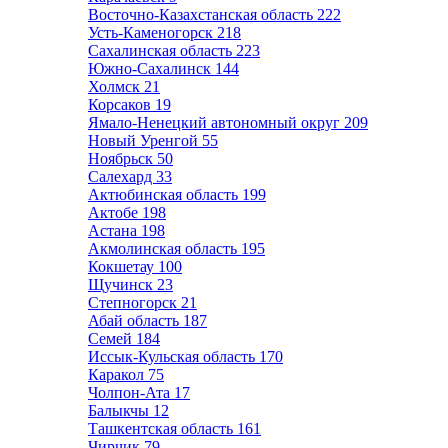
Восточно-Казахстанская область
222
Усть-Каменогорск
218
Сахалинская область
223
Южно-Сахалинск
144
Холмск
21
Корсаков
19
Ямало-Ненецкий автономный округ
209
Новый Уренгой
55
Ноябрьск
50
Салехард
33
Актюбинская область
199
Актобе
198
Астана
198
Акмолинская область
195
Кокшетау
100
Щучинск
23
Степногорск
21
Абай область
187
Семей
184
Иссык-Кульская область
170
Каракол
75
Чолпон-Ата
17
Балыкчы
12
Ташкентская область
161
Чирчик
79