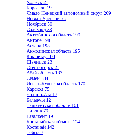
Холмск
21
Корсаков
19
Ямало-Ненецкий автономный округ
209
Новый Уренгой
55
Ноябрьск
50
Салехард
33
Актюбинская область
199
Актобе
198
Астана
198
Акмолинская область
195
Кокшетау
100
Щучинск
23
Степногорск
21
Абай область
187
Семей
184
Иссык-Кульская область
170
Каракол
75
Чолпон-Ата
17
Балыкчы
12
Ташкентская область
161
Чирчик
79
Газалкент
19
Костанайская область
154
Костанай
142
Тобыл
7