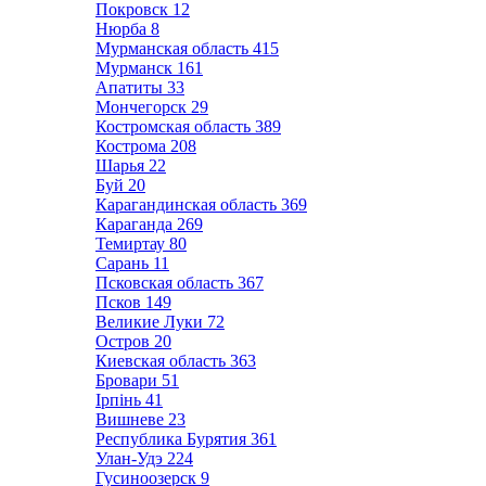
Покровск
12
Нюрба
8
Мурманская область
415
Мурманск
161
Апатиты
33
Мончегорск
29
Костромская область
389
Кострома
208
Шарья
22
Буй
20
Карагандинская область
369
Караганда
269
Темиртау
80
Сарань
11
Псковская область
367
Псков
149
Великие Луки
72
Остров
20
Киевская область
363
Бровари
51
Ірпінь
41
Вишневе
23
Республика Бурятия
361
Улан-Удэ
224
Гусиноозерск
9