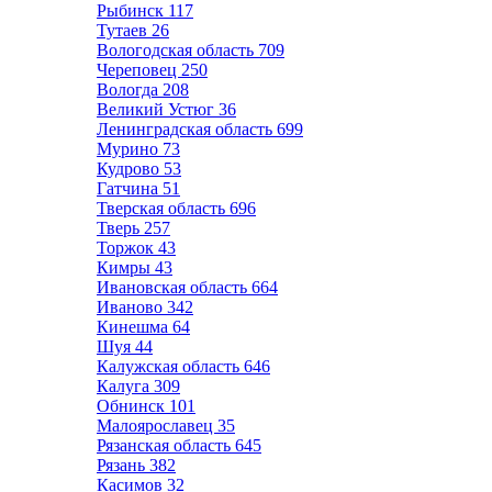
Рыбинск
117
Тутаев
26
Вологодская область
709
Череповец
250
Вологда
208
Великий Устюг
36
Ленинградская область
699
Мурино
73
Кудрово
53
Гатчина
51
Тверская область
696
Тверь
257
Торжок
43
Кимры
43
Ивановская область
664
Иваново
342
Кинешма
64
Шуя
44
Калужская область
646
Калуга
309
Обнинск
101
Малоярославец
35
Рязанская область
645
Рязань
382
Касимов
32