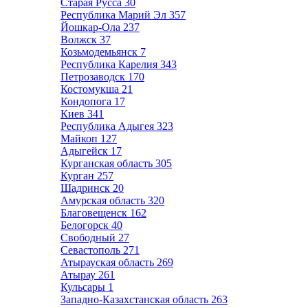
Старая Русса
30
Республика Марий Эл
357
Йошкар-Ола
237
Волжск
37
Козьмодемьянск
7
Республика Карелия
343
Петрозаводск
170
Костомукша
21
Кондопога
17
Киев
341
Республика Адыгея
323
Майкоп
127
Адыгейск
17
Курганская область
305
Курган
257
Шадринск
20
Амурская область
320
Благовещенск
162
Белогорск
40
Свободный
27
Севастополь
271
Атырауская область
269
Атырау
261
Кульсары
1
Западно-Казахстанская область
263