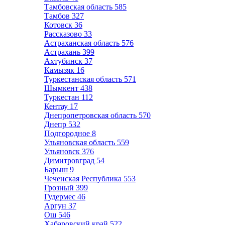
Тамбовская область
585
Тамбов
327
Котовск
36
Рассказово
33
Астраханская область
576
Астрахань
399
Ахтубинск
37
Камызяк
16
Туркестанская область
571
Шымкент
438
Туркестан
112
Кентау
17
Днепропетровская область
570
Днепр
532
Подгородное
8
Ульяновская область
559
Ульяновск
376
Димитровград
54
Барыш
9
Чеченская Республика
553
Грозный
399
Гудермес
46
Аргун
37
Ош
546
Хабаровский край
522