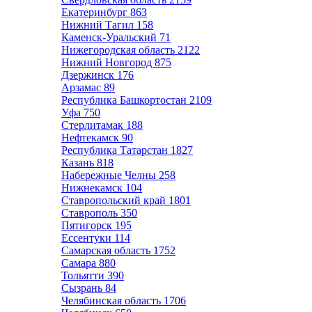
Екатеринбург
863
Нижний Тагил
158
Каменск-Уральский
71
Нижегородская область
2122
Нижний Новгород
875
Дзержинск
176
Арзамас
89
Республика Башкортостан
2109
Уфа
750
Стерлитамак
188
Нефтекамск
90
Республика Татарстан
1827
Казань
818
Набережные Челны
258
Нижнекамск
104
Ставропольский край
1801
Ставрополь
350
Пятигорск
195
Ессентуки
114
Самарская область
1752
Самара
880
Тольятти
390
Сызрань
84
Челябинская область
1706