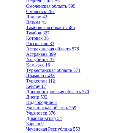
Нефтеюганск
53
Смоленская область
595
Смоленск
262
Ярцево
42
Вязьма
41
Тамбовская область
585
Тамбов
327
Котовск
36
Рассказово
33
Астраханская область
576
Астрахань
399
Ахтубинск
37
Камызяк
16
Туркестанская область
571
Шымкент
438
Туркестан
112
Кентау
17
Днепропетровская область
570
Днепр
532
Подгородное
8
Ульяновская область
559
Ульяновск
376
Димитровград
54
Барыш
9
Чеченская Республика
553