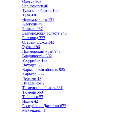
Одесса
863
Черноморск
40
Тульская область
1025
Тула
436
Новомосковск
131
Алексин
49
Бишкек
967
Белгородская область
946
Белгород
323
Старый Оскол
143
Губкин
86
Приморский край
943
Владивосток
302
Уссурийск
103
Находка
89
Харьковская область
925
Харьков
866
Дергачи
13
Пивденное
2
Тюменская область
881
Тюмень
563
Тобольск
57
Ишим
42
Республика Дагестан
872
Махачкала
414