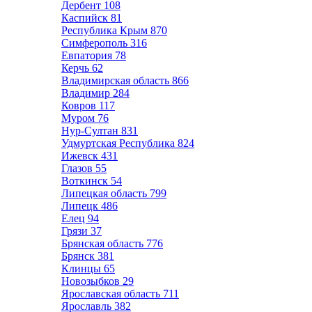
Дербент
108
Каспийск
81
Республика Крым
870
Симферополь
316
Евпатория
78
Керчь
62
Владимирская область
866
Владимир
284
Ковров
117
Муром
76
Нур-Султан
831
Удмуртская Республика
824
Ижевск
431
Глазов
55
Воткинск
54
Липецкая область
799
Липецк
486
Елец
94
Грязи
37
Брянская область
776
Брянск
381
Клинцы
65
Новозыбков
29
Ярославская область
711
Ярославль
382