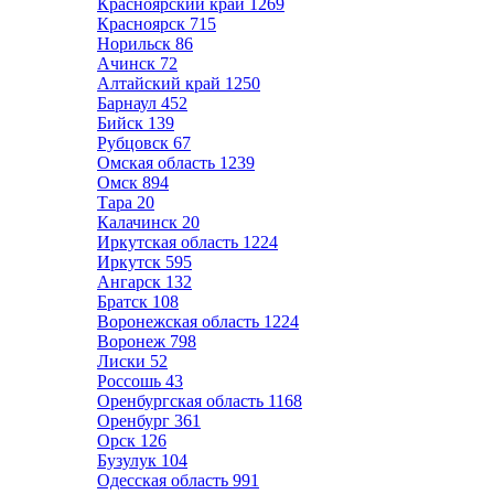
Красноярский край
1269
Красноярск
715
Норильск
86
Ачинск
72
Алтайский край
1250
Барнаул
452
Бийск
139
Рубцовск
67
Омская область
1239
Омск
894
Тара
20
Калачинск
20
Иркутская область
1224
Иркутск
595
Ангарск
132
Братск
108
Воронежская область
1224
Воронеж
798
Лиски
52
Россошь
43
Оренбургская область
1168
Оренбург
361
Орск
126
Бузулук
104
Одесская область
991