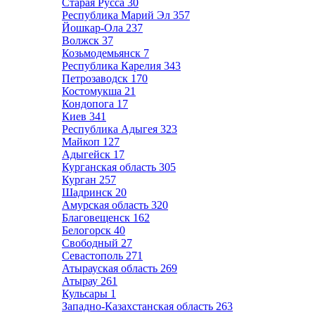
Старая Русса
30
Республика Марий Эл
357
Йошкар-Ола
237
Волжск
37
Козьмодемьянск
7
Республика Карелия
343
Петрозаводск
170
Костомукша
21
Кондопога
17
Киев
341
Республика Адыгея
323
Майкоп
127
Адыгейск
17
Курганская область
305
Курган
257
Шадринск
20
Амурская область
320
Благовещенск
162
Белогорск
40
Свободный
27
Севастополь
271
Атырауская область
269
Атырау
261
Кульсары
1
Западно-Казахстанская область
263