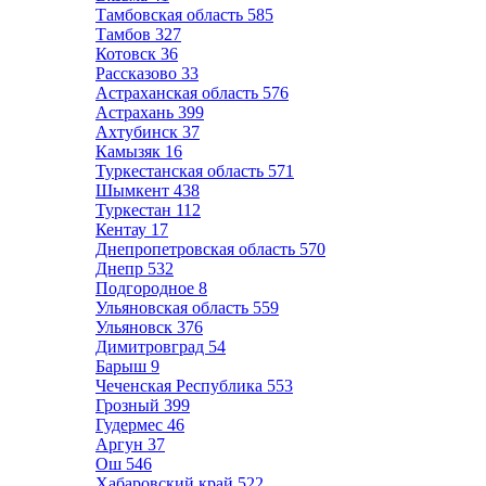
Тамбовская область
585
Тамбов
327
Котовск
36
Рассказово
33
Астраханская область
576
Астрахань
399
Ахтубинск
37
Камызяк
16
Туркестанская область
571
Шымкент
438
Туркестан
112
Кентау
17
Днепропетровская область
570
Днепр
532
Подгородное
8
Ульяновская область
559
Ульяновск
376
Димитровград
54
Барыш
9
Чеченская Республика
553
Грозный
399
Гудермес
46
Аргун
37
Ош
546
Хабаровский край
522