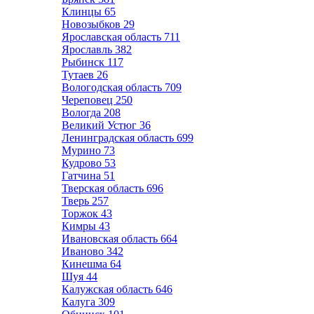
Клинцы
65
Новозыбков
29
Ярославская область
711
Ярославль
382
Рыбинск
117
Тутаев
26
Вологодская область
709
Череповец
250
Вологда
208
Великий Устюг
36
Ленинградская область
699
Мурино
73
Кудрово
53
Гатчина
51
Тверская область
696
Тверь
257
Торжок
43
Кимры
43
Ивановская область
664
Иваново
342
Кинешма
64
Шуя
44
Калужская область
646
Калуга
309