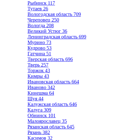
Рыбинск
117
Тутаев
26
Вологодская область
709
Череповец
250
Вологда
208
Великий Устюг
36
Ленинградская область
699
Мурино
73
Кудрово
53
Гатчина
51
Тверская область
696
Тверь
257
Торжок
43
Кимры
43
Ивановская область
664
Иваново
342
Кинешма
64
Шуя
44
Калужская область
646
Калуга
309
Обнинск
101
Малоярославец
35
Рязанская область
645
Рязань
382
Касимов
32