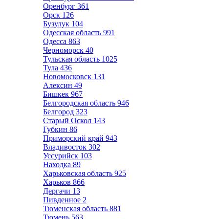
Оренбург
361
Орск
126
Бузулук
104
Одесская область
991
Одесса
863
Черноморск
40
Тульская область
1025
Тула
436
Новомосковск
131
Алексин
49
Бишкек
967
Белгородская область
946
Белгород
323
Старый Оскол
143
Губкин
86
Приморский край
943
Владивосток
302
Уссурийск
103
Находка
89
Харьковская область
925
Харьков
866
Дергачи
13
Пивденное
2
Тюменская область
881
Тюмень
563