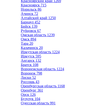
Красноярский край
1269
Красноярск
715
Норильск
86
Ачинск
72
Алтайский край
1250
Барнаул
452
Бийск
139
Рубцовск
67
Омская область
1239
Омск
894
Тара
20
Калачинск
20
Иркутская область
1224
Иркутск
595
Ангарск
132
Братск
108
Воронежская область
1224
Воронеж
798
Лиски
52
Россошь
43
Оренбургская область
1168
Оренбург
361
Орск
126
Бузулук
104
Одесская область
991