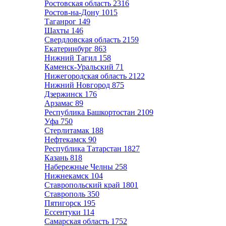
Ростовская область
2316
Ростов-на-Дону
1015
Таганрог
149
Шахты
146
Свердловская область
2159
Екатеринбург
863
Нижний Тагил
158
Каменск-Уральский
71
Нижегородская область
2122
Нижний Новгород
875
Дзержинск
176
Арзамас
89
Республика Башкортостан
2109
Уфа
750
Стерлитамак
188
Нефтекамск
90
Республика Татарстан
1827
Казань
818
Набережные Челны
258
Нижнекамск
104
Ставропольский край
1801
Ставрополь
350
Пятигорск
195
Ессентуки
114
Самарская область
1752