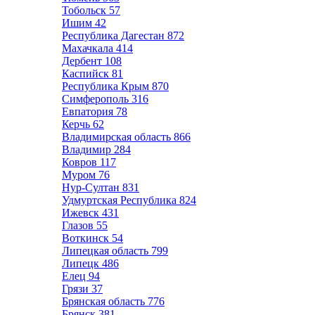
Тобольск
57
Ишим
42
Республика Дагестан
872
Махачкала
414
Дербент
108
Каспийск
81
Республика Крым
870
Симферополь
316
Евпатория
78
Керчь
62
Владимирская область
866
Владимир
284
Ковров
117
Муром
76
Нур-Султан
831
Удмуртская Республика
824
Ижевск
431
Глазов
55
Воткинск
54
Липецкая область
799
Липецк
486
Елец
94
Грязи
37
Брянская область
776
Брянск
381