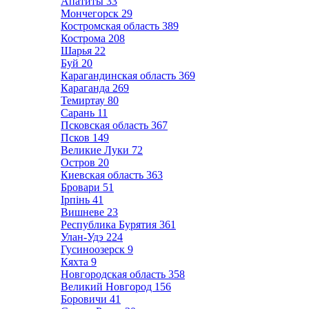
Апатиты
33
Мончегорск
29
Костромская область
389
Кострома
208
Шарья
22
Буй
20
Карагандинская область
369
Караганда
269
Темиртау
80
Сарань
11
Псковская область
367
Псков
149
Великие Луки
72
Остров
20
Киевская область
363
Бровари
51
Ірпінь
41
Вишневе
23
Республика Бурятия
361
Улан-Удэ
224
Гусиноозерск
9
Кяхта
9
Новгородская область
358
Великий Новгород
156
Боровичи
41