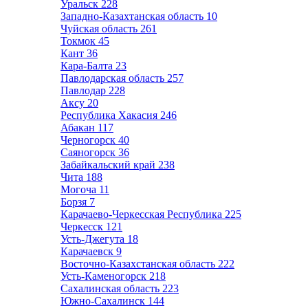
Уральск
228
Западно-Казахтанская область
10
Чуйская область
261
Токмок
45
Кант
36
Кара-Балта
23
Павлодарская область
257
Павлодар
228
Аксу
20
Республика Хакасия
246
Абакан
117
Черногорск
40
Саяногорск
36
Забайкальский край
238
Чита
188
Могоча
11
Борзя
7
Карачаево-Черкесская Республика
225
Черкесск
121
Усть-Джегута
18
Карачаевск
9
Восточно-Казахстанская область
222
Усть-Каменогорск
218
Сахалинская область
223
Южно-Сахалинск
144