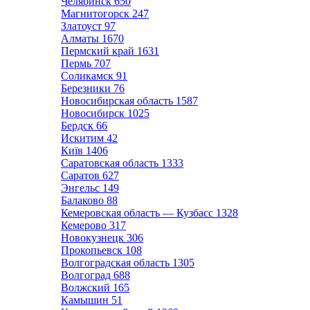
Челябинск
650
Магнитогорск
247
Златоуст
97
Алматы
1670
Пермский край
1631
Пермь
707
Соликамск
91
Березники
76
Новосибирская область
1587
Новосибирск
1025
Бердск
66
Искитим
42
Київ
1406
Саратовская область
1333
Саратов
627
Энгельс
149
Балаково
88
Кемеровская область — Кузбасс
1328
Кемерово
317
Новокузнецк
306
Прокопьевск
108
Волгоградская область
1305
Волгоград
688
Волжский
165
Камышин
51