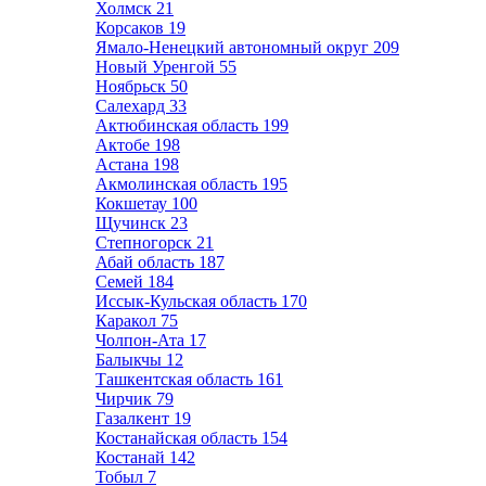
Холмск
21
Корсаков
19
Ямало-Ненецкий автономный округ
209
Новый Уренгой
55
Ноябрьск
50
Салехард
33
Актюбинская область
199
Актобе
198
Астана
198
Акмолинская область
195
Кокшетау
100
Щучинск
23
Степногорск
21
Абай область
187
Семей
184
Иссык-Кульская область
170
Каракол
75
Чолпон-Ата
17
Балыкчы
12
Ташкентская область
161
Чирчик
79
Газалкент
19
Костанайская область
154
Костанай
142
Тобыл
7