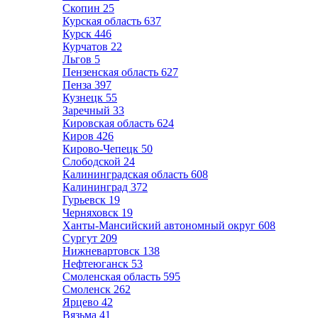
Скопин
25
Курская область
637
Курск
446
Курчатов
22
Льгов
5
Пензенская область
627
Пенза
397
Кузнецк
55
Заречный
33
Кировская область
624
Киров
426
Кирово-Чепецк
50
Слободской
24
Калининградская область
608
Калининград
372
Гурьевск
19
Черняховск
19
Ханты-Мансийский автономный округ
608
Сургут
209
Нижневартовск
138
Нефтеюганск
53
Смоленская область
595
Смоленск
262
Ярцево
42
Вязьма
41