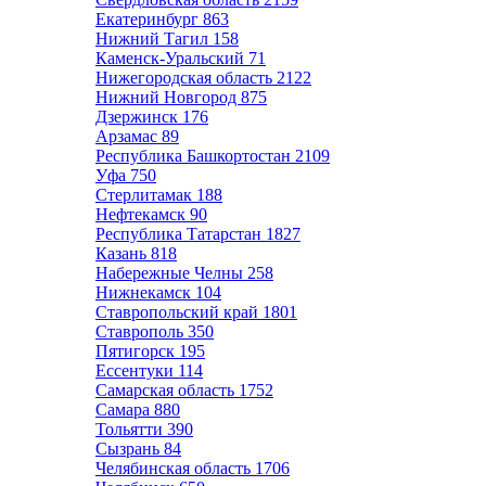
Екатеринбург
863
Нижний Тагил
158
Каменск-Уральский
71
Нижегородская область
2122
Нижний Новгород
875
Дзержинск
176
Арзамас
89
Республика Башкортостан
2109
Уфа
750
Стерлитамак
188
Нефтекамск
90
Республика Татарстан
1827
Казань
818
Набережные Челны
258
Нижнекамск
104
Ставропольский край
1801
Ставрополь
350
Пятигорск
195
Ессентуки
114
Самарская область
1752
Самара
880
Тольятти
390
Сызрань
84
Челябинская область
1706