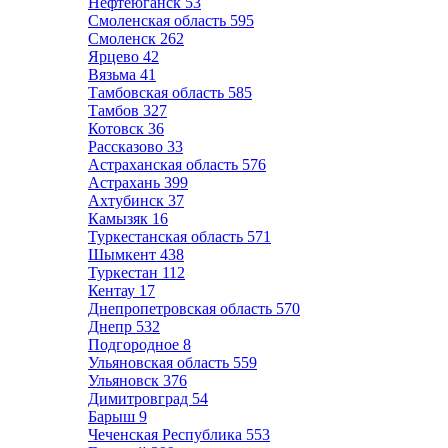
Нефтеюганск
53
Смоленская область
595
Смоленск
262
Ярцево
42
Вязьма
41
Тамбовская область
585
Тамбов
327
Котовск
36
Рассказово
33
Астраханская область
576
Астрахань
399
Ахтубинск
37
Камызяк
16
Туркестанская область
571
Шымкент
438
Туркестан
112
Кентау
17
Днепропетровская область
570
Днепр
532
Подгородное
8
Ульяновская область
559
Ульяновск
376
Димитровград
54
Барыш
9
Чеченская Республика
553