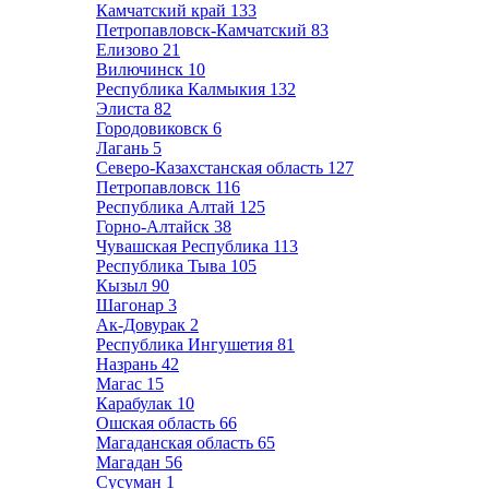
Камчатский край
133
Петропавловск-Камчатский
83
Елизово
21
Вилючинск
10
Республика Калмыкия
132
Элиста
82
Городовиковск
6
Лагань
5
Северо-Казахстанская область
127
Петропавловск
116
Республика Алтай
125
Горно-Алтайск
38
Чувашская Республика
113
Республика Тыва
105
Кызыл
90
Шагонар
3
Ак-Довурак
2
Республика Ингушетия
81
Назрань
42
Магас
15
Карабулак
10
Ошская область
66
Магаданская область
65
Магадан
56
Сусуман
1