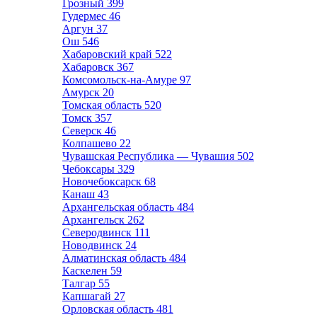
Грозный
399
Гудермес
46
Аргун
37
Ош
546
Хабаровский край
522
Хабаровск
367
Комсомольск-на-Амуре
97
Амурск
20
Томская область
520
Томск
357
Северск
46
Колпашево
22
Чувашская Республика — Чувашия
502
Чебоксары
329
Новочебоксарск
68
Канаш
43
Архангельская область
484
Архангельск
262
Северодвинск
111
Новодвинск
24
Алматинская область
484
Каскелен
59
Талгар
55
Капшагай
27
Орловская область
481