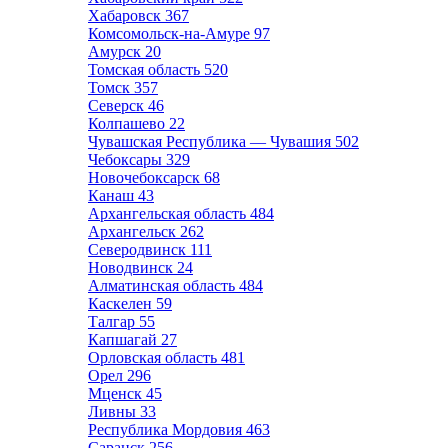
Хабаровск
367
Комсомольск-на-Амуре
97
Амурск
20
Томская область
520
Томск
357
Северск
46
Колпашево
22
Чувашская Республика — Чувашия
502
Чебоксары
329
Новочебоксарск
68
Канаш
43
Архангельская область
484
Архангельск
262
Северодвинск
111
Новодвинск
24
Алматинская область
484
Каскелен
59
Талгар
55
Капшагай
27
Орловская область
481
Орел
296
Мценск
45
Ливны
33
Республика Мордовия
463
Саранск
256