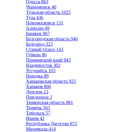
Одесса
863
Черноморск
40
Тульская область
1025
Тула
436
Новомосковск
131
Алексин
49
Бишкек
967
Белгородская область
946
Белгород
323
Старый Оскол
143
Губкин
86
Приморский край
943
Владивосток
302
Уссурийск
103
Находка
89
Харьковская область
925
Харьков
866
Дергачи
13
Пивденное
2
Тюменская область
881
Тюмень
563
Тобольск
57
Ишим
42
Республика Дагестан
872
Махачкала
414