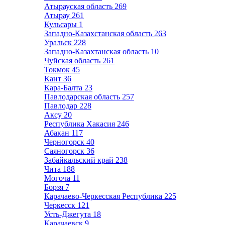
Атырауская область
269
Атырау
261
Кульсары
1
Западно-Казахстанская область
263
Уральск
228
Западно-Казахтанская область
10
Чуйская область
261
Токмок
45
Кант
36
Кара-Балта
23
Павлодарская область
257
Павлодар
228
Аксу
20
Республика Хакасия
246
Абакан
117
Черногорск
40
Саяногорск
36
Забайкальский край
238
Чита
188
Могоча
11
Борзя
7
Карачаево-Черкесская Республика
225
Черкесск
121
Усть-Джегута
18
Карачаевск
9