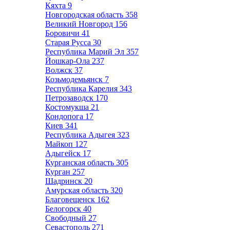
Кяхта
9
Новгородская область
358
Великий Новгород
156
Боровичи
41
Старая Русса
30
Республика Марий Эл
357
Йошкар-Ола
237
Волжск
37
Козьмодемьянск
7
Республика Карелия
343
Петрозаводск
170
Костомукша
21
Кондопога
17
Киев
341
Республика Адыгея
323
Майкоп
127
Адыгейск
17
Курганская область
305
Курган
257
Шадринск
20
Амурская область
320
Благовещенск
162
Белогорск
40
Свободный
27
Севастополь
271