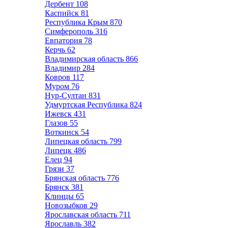
Дербент
108
Каспийск
81
Республика Крым
870
Симферополь
316
Евпатория
78
Керчь
62
Владимирская область
866
Владимир
284
Ковров
117
Муром
76
Нур-Султан
831
Удмуртская Республика
824
Ижевск
431
Глазов
55
Воткинск
54
Липецкая область
799
Липецк
486
Елец
94
Грязи
37
Брянская область
776
Брянск
381
Клинцы
65
Новозыбков
29
Ярославская область
711
Ярославль
382