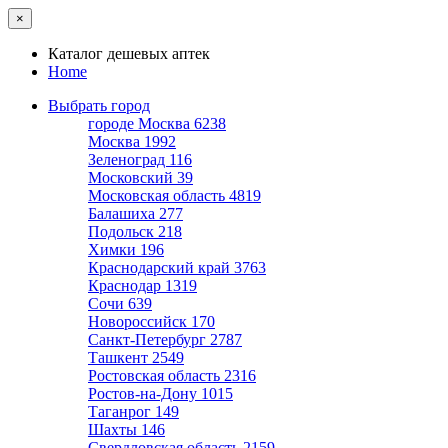
×
Каталог дешевых аптек
Home
Выбрать город
городе Москва
6238
Москва
1992
Зеленоград
116
Московский
39
Московская область
4819
Балашиха
277
Подольск
218
Химки
196
Краснодарский край
3763
Краснодар
1319
Сочи
639
Новороссийск
170
Санкт-Петербург
2787
Ташкент
2549
Ростовская область
2316
Ростов-на-Дону
1015
Таганрог
149
Шахты
146
Свердловская область
2159