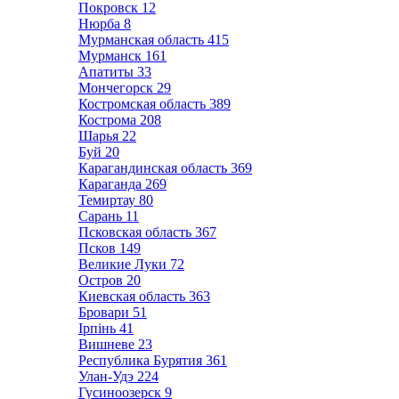
Покровск
12
Нюрба
8
Мурманская область
415
Мурманск
161
Апатиты
33
Мончегорск
29
Костромская область
389
Кострома
208
Шарья
22
Буй
20
Карагандинская область
369
Караганда
269
Темиртау
80
Сарань
11
Псковская область
367
Псков
149
Великие Луки
72
Остров
20
Киевская область
363
Бровари
51
Ірпінь
41
Вишневе
23
Республика Бурятия
361
Улан-Удэ
224
Гусиноозерск
9