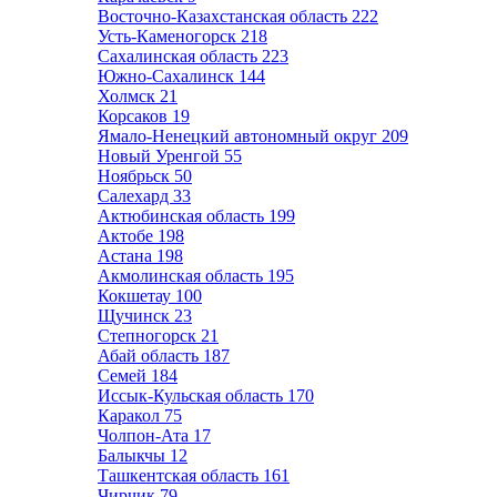
Восточно-Казахстанская область
222
Усть-Каменогорск
218
Сахалинская область
223
Южно-Сахалинск
144
Холмск
21
Корсаков
19
Ямало-Ненецкий автономный округ
209
Новый Уренгой
55
Ноябрьск
50
Салехард
33
Актюбинская область
199
Актобе
198
Астана
198
Акмолинская область
195
Кокшетау
100
Щучинск
23
Степногорск
21
Абай область
187
Семей
184
Иссык-Кульская область
170
Каракол
75
Чолпон-Ата
17
Балыкчы
12
Ташкентская область
161
Чирчик
79