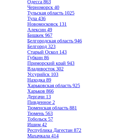
Одесса
863
Черноморск
40
Тульская область
1025
Тула
436
Новомосковск
131
Алексин
49
Бишкек
967
Белгородская область
946
Белгород
323
Старый Оскол
143
Губкин
86
Приморский край
943
Владивосток
302
Уссурийск
103
Находка
89
Харьковская область
925
Харьков
866
Дергачи
13
Пивденное
2
Тюменская область
881
Тюмень
563
Тобольск
57
Ишим
42
Республика Дагестан
872
Махачкала
414