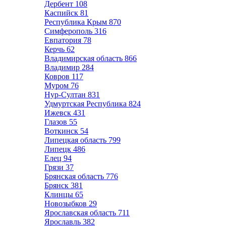
Дербент
108
Каспийск
81
Республика Крым
870
Симферополь
316
Евпатория
78
Керчь
62
Владимирская область
866
Владимир
284
Ковров
117
Муром
76
Нур-Султан
831
Удмуртская Республика
824
Ижевск
431
Глазов
55
Воткинск
54
Липецкая область
799
Липецк
486
Елец
94
Грязи
37
Брянская область
776
Брянск
381
Клинцы
65
Новозыбков
29
Ярославская область
711
Ярославль
382