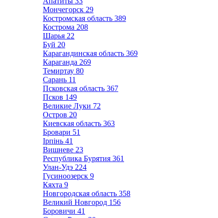
Апатиты
33
Мончегорск
29
Костромская область
389
Кострома
208
Шарья
22
Буй
20
Карагандинская область
369
Караганда
269
Темиртау
80
Сарань
11
Псковская область
367
Псков
149
Великие Луки
72
Остров
20
Киевская область
363
Бровари
51
Ірпінь
41
Вишневе
23
Республика Бурятия
361
Улан-Удэ
224
Гусиноозерск
9
Кяхта
9
Новгородская область
358
Великий Новгород
156
Боровичи
41