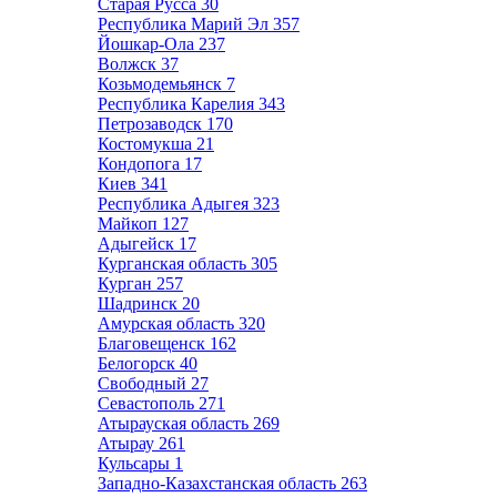
Старая Русса
30
Республика Марий Эл
357
Йошкар-Ола
237
Волжск
37
Козьмодемьянск
7
Республика Карелия
343
Петрозаводск
170
Костомукша
21
Кондопога
17
Киев
341
Республика Адыгея
323
Майкоп
127
Адыгейск
17
Курганская область
305
Курган
257
Шадринск
20
Амурская область
320
Благовещенск
162
Белогорск
40
Свободный
27
Севастополь
271
Атырауская область
269
Атырау
261
Кульсары
1
Западно-Казахстанская область
263