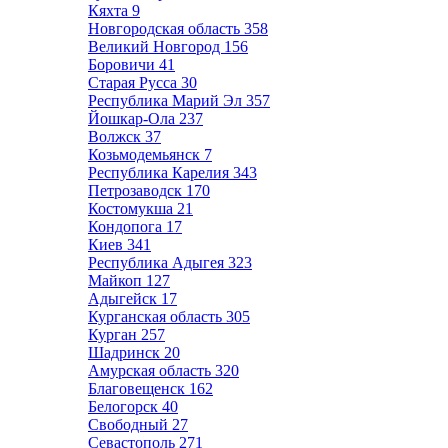
Кяхта
9
Новгородская область
358
Великий Новгород
156
Боровичи
41
Старая Русса
30
Республика Марий Эл
357
Йошкар-Ола
237
Волжск
37
Козьмодемьянск
7
Республика Карелия
343
Петрозаводск
170
Костомукша
21
Кондопога
17
Киев
341
Республика Адыгея
323
Майкоп
127
Адыгейск
17
Курганская область
305
Курган
257
Шадринск
20
Амурская область
320
Благовещенск
162
Белогорск
40
Свободный
27
Севастополь
271