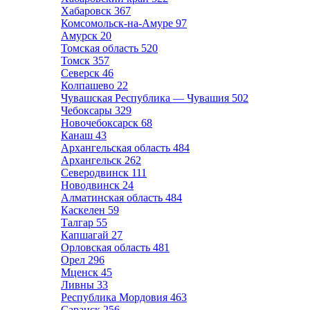
Хабаровск
367
Комсомольск-на-Амуре
97
Амурск
20
Томская область
520
Томск
357
Северск
46
Колпашево
22
Чувашская Республика — Чувашия
502
Чебоксары
329
Новочебоксарск
68
Канаш
43
Архангельская область
484
Архангельск
262
Северодвинск
111
Новодвинск
24
Алматинская область
484
Каскелен
59
Талгар
55
Капшагай
27
Орловская область
481
Орел
296
Мценск
45
Ливны
33
Республика Мордовия
463
Саранск
256