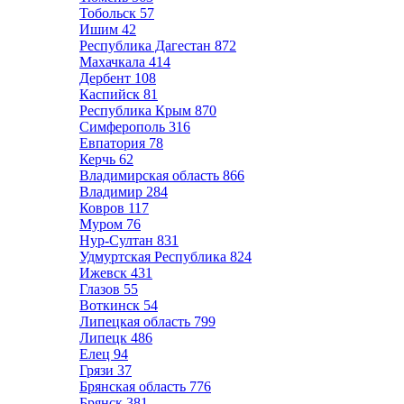
Тобольск
57
Ишим
42
Республика Дагестан
872
Махачкала
414
Дербент
108
Каспийск
81
Республика Крым
870
Симферополь
316
Евпатория
78
Керчь
62
Владимирская область
866
Владимир
284
Ковров
117
Муром
76
Нур-Султан
831
Удмуртская Республика
824
Ижевск
431
Глазов
55
Воткинск
54
Липецкая область
799
Липецк
486
Елец
94
Грязи
37
Брянская область
776
Брянск
381