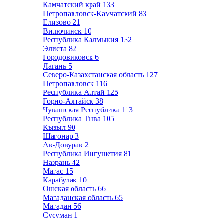
Камчатский край
133
Петропавловск-Камчатский
83
Елизово
21
Вилючинск
10
Республика Калмыкия
132
Элиста
82
Городовиковск
6
Лагань
5
Северо-Казахстанская область
127
Петропавловск
116
Республика Алтай
125
Горно-Алтайск
38
Чувашская Республика
113
Республика Тыва
105
Кызыл
90
Шагонар
3
Ак-Довурак
2
Республика Ингушетия
81
Назрань
42
Магас
15
Карабулак
10
Ошская область
66
Магаданская область
65
Магадан
56
Сусуман
1