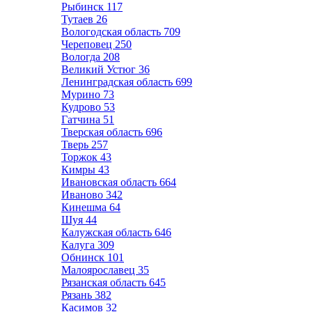
Рыбинск
117
Тутаев
26
Вологодская область
709
Череповец
250
Вологда
208
Великий Устюг
36
Ленинградская область
699
Мурино
73
Кудрово
53
Гатчина
51
Тверская область
696
Тверь
257
Торжок
43
Кимры
43
Ивановская область
664
Иваново
342
Кинешма
64
Шуя
44
Калужская область
646
Калуга
309
Обнинск
101
Малоярославец
35
Рязанская область
645
Рязань
382
Касимов
32