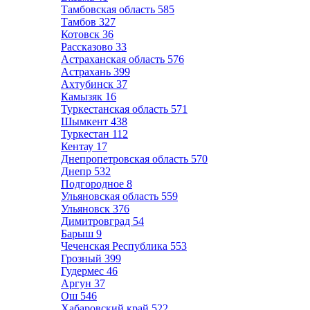
Тамбовская область
585
Тамбов
327
Котовск
36
Рассказово
33
Астраханская область
576
Астрахань
399
Ахтубинск
37
Камызяк
16
Туркестанская область
571
Шымкент
438
Туркестан
112
Кентау
17
Днепропетровская область
570
Днепр
532
Подгородное
8
Ульяновская область
559
Ульяновск
376
Димитровград
54
Барыш
9
Чеченская Республика
553
Грозный
399
Гудермес
46
Аргун
37
Ош
546
Хабаровский край
522