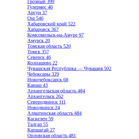
Грозный
399
Гудермес
46
Аргун
37
Ош
546
Хабаровский край
522
Хабаровск
367
Комсомольск-на-Амуре
97
Амурск
20
Томская область
520
Томск
357
Северск
46
Колпашево
22
Чувашская Республика — Чувашия
502
Чебоксары
329
Новочебоксарск
68
Канаш
43
Архангельская область
484
Архангельск
262
Северодвинск
111
Новодвинск
24
Алматинская область
484
Каскелен
59
Талгар
55
Капшагай
27
Орловская область
481