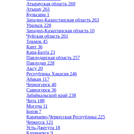
Атырауская область
269
Атырау
261
Кульсары
1
Западно-Казахстанская область
263
Уральск
228
Западно-Казахтанская область
10
Чуйская область
261
Токмок
45
Кант
36
Кара-Балта
23
Павлодарская область
257
Павлодар
228
Аксу
20
Республика Хакасия
246
Абакан
117
Черногорск
40
Саяногорск
36
Забайкальский край
238
Чита
188
Могоча
11
Борзя
7
Карачаево-Черкесская Республика
225
Черкесск
121
Усть-Джегута
18
Карачаевск
9