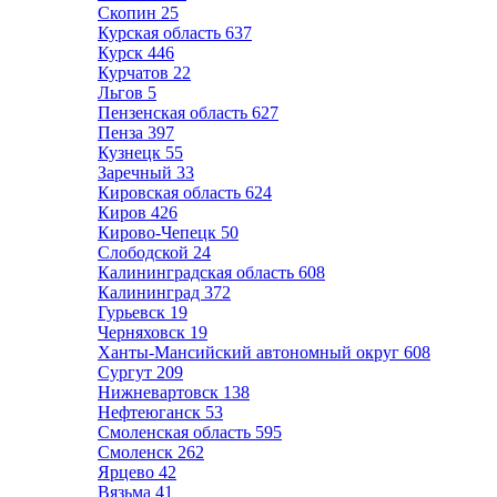
Скопин
25
Курская область
637
Курск
446
Курчатов
22
Льгов
5
Пензенская область
627
Пенза
397
Кузнецк
55
Заречный
33
Кировская область
624
Киров
426
Кирово-Чепецк
50
Слободской
24
Калининградская область
608
Калининград
372
Гурьевск
19
Черняховск
19
Ханты-Мансийский автономный округ
608
Сургут
209
Нижневартовск
138
Нефтеюганск
53
Смоленская область
595
Смоленск
262
Ярцево
42
Вязьма
41