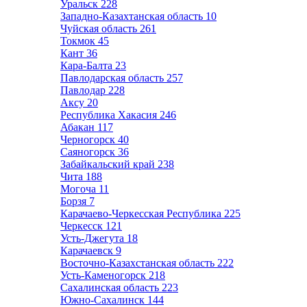
Уральск
228
Западно-Казахтанская область
10
Чуйская область
261
Токмок
45
Кант
36
Кара-Балта
23
Павлодарская область
257
Павлодар
228
Аксу
20
Республика Хакасия
246
Абакан
117
Черногорск
40
Саяногорск
36
Забайкальский край
238
Чита
188
Могоча
11
Борзя
7
Карачаево-Черкесская Республика
225
Черкесск
121
Усть-Джегута
18
Карачаевск
9
Восточно-Казахстанская область
222
Усть-Каменогорск
218
Сахалинская область
223
Южно-Сахалинск
144