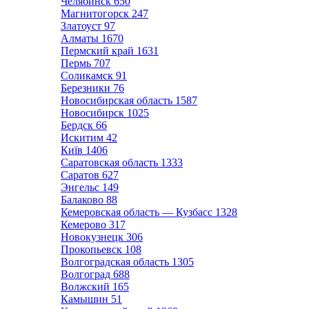
Челябинск
650
Магнитогорск
247
Златоуст
97
Алматы
1670
Пермский край
1631
Пермь
707
Соликамск
91
Березники
76
Новосибирская область
1587
Новосибирск
1025
Бердск
66
Искитим
42
Київ
1406
Саратовская область
1333
Саратов
627
Энгельс
149
Балаково
88
Кемеровская область — Кузбасс
1328
Кемерово
317
Новокузнецк
306
Прокопьевск
108
Волгоградская область
1305
Волгоград
688
Волжский
165
Камышин
51