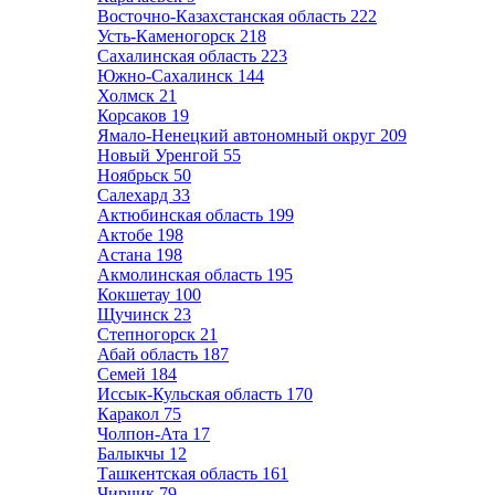
Восточно-Казахстанская область
222
Усть-Каменогорск
218
Сахалинская область
223
Южно-Сахалинск
144
Холмск
21
Корсаков
19
Ямало-Ненецкий автономный округ
209
Новый Уренгой
55
Ноябрьск
50
Салехард
33
Актюбинская область
199
Актобе
198
Астана
198
Акмолинская область
195
Кокшетау
100
Щучинск
23
Степногорск
21
Абай область
187
Семей
184
Иссык-Кульская область
170
Каракол
75
Чолпон-Ата
17
Балыкчы
12
Ташкентская область
161
Чирчик
79