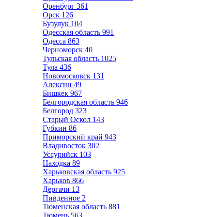
Оренбург
361
Орск
126
Бузулук
104
Одесская область
991
Одесса
863
Черноморск
40
Тульская область
1025
Тула
436
Новомосковск
131
Алексин
49
Бишкек
967
Белгородская область
946
Белгород
323
Старый Оскол
143
Губкин
86
Приморский край
943
Владивосток
302
Уссурийск
103
Находка
89
Харьковская область
925
Харьков
866
Дергачи
13
Пивденное
2
Тюменская область
881
Тюмень
563