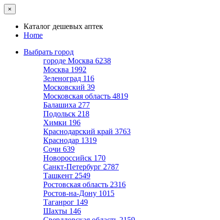
×
Каталог дешевых аптек
Home
Выбрать город
городе Москва
6238
Москва
1992
Зеленоград
116
Московский
39
Московская область
4819
Балашиха
277
Подольск
218
Химки
196
Краснодарский край
3763
Краснодар
1319
Сочи
639
Новороссийск
170
Санкт-Петербург
2787
Ташкент
2549
Ростовская область
2316
Ростов-на-Дону
1015
Таганрог
149
Шахты
146
Свердловская область
2159