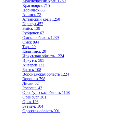
Красноярский край
1269
Красноярск
715
Норильск
86
Ачинск
72
Алтайский край
1250
Барнаул
452
Бийск
139
Рубцовск
67
Омская область
1239
Омск
894
Тара
20
Калачинск
20
Иркутская область
1224
Иркутск
595
Ангарск
132
Братск
108
Воронежская область
1224
Воронеж
798
Лиски
52
Россошь
43
Оренбургская область
1168
Оренбург
361
Орск
126
Бузулук
104
Одесская область
991