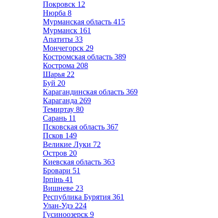
Покровск
12
Нюрба
8
Мурманская область
415
Мурманск
161
Апатиты
33
Мончегорск
29
Костромская область
389
Кострома
208
Шарья
22
Буй
20
Карагандинская область
369
Караганда
269
Темиртау
80
Сарань
11
Псковская область
367
Псков
149
Великие Луки
72
Остров
20
Киевская область
363
Бровари
51
Ірпінь
41
Вишневе
23
Республика Бурятия
361
Улан-Удэ
224
Гусиноозерск
9