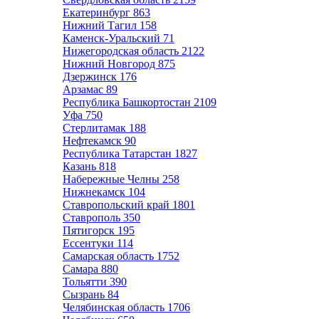
Екатеринбург
863
Нижний Тагил
158
Каменск-Уральский
71
Нижегородская область
2122
Нижний Новгород
875
Дзержинск
176
Арзамас
89
Республика Башкортостан
2109
Уфа
750
Стерлитамак
188
Нефтекамск
90
Республика Татарстан
1827
Казань
818
Набережные Челны
258
Нижнекамск
104
Ставропольский край
1801
Ставрополь
350
Пятигорск
195
Ессентуки
114
Самарская область
1752
Самара
880
Тольятти
390
Сызрань
84
Челябинская область
1706