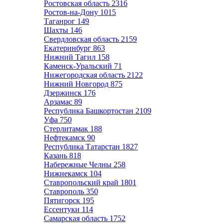
Ростовская область
2316
Ростов-на-Дону
1015
Таганрог
149
Шахты
146
Свердловская область
2159
Екатеринбург
863
Нижний Тагил
158
Каменск-Уральский
71
Нижегородская область
2122
Нижний Новгород
875
Дзержинск
176
Арзамас
89
Республика Башкортостан
2109
Уфа
750
Стерлитамак
188
Нефтекамск
90
Республика Татарстан
1827
Казань
818
Набережные Челны
258
Нижнекамск
104
Ставропольский край
1801
Ставрополь
350
Пятигорск
195
Ессентуки
114
Самарская область
1752