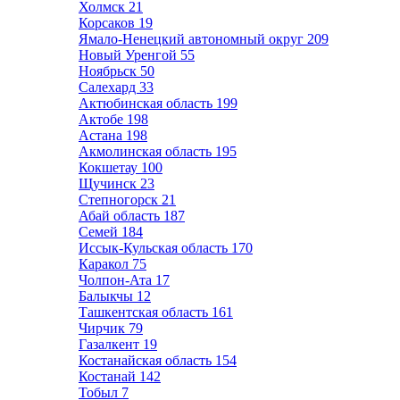
Холмск
21
Корсаков
19
Ямало-Ненецкий автономный округ
209
Новый Уренгой
55
Ноябрьск
50
Салехард
33
Актюбинская область
199
Актобе
198
Астана
198
Акмолинская область
195
Кокшетау
100
Щучинск
23
Степногорск
21
Абай область
187
Семей
184
Иссык-Кульская область
170
Каракол
75
Чолпон-Ата
17
Балыкчы
12
Ташкентская область
161
Чирчик
79
Газалкент
19
Костанайская область
154
Костанай
142
Тобыл
7