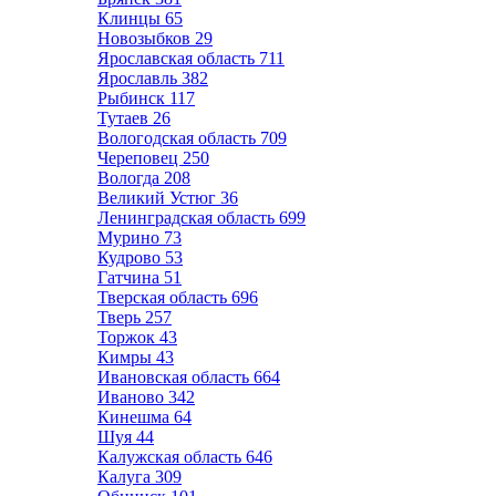
Клинцы
65
Новозыбков
29
Ярославская область
711
Ярославль
382
Рыбинск
117
Тутаев
26
Вологодская область
709
Череповец
250
Вологда
208
Великий Устюг
36
Ленинградская область
699
Мурино
73
Кудрово
53
Гатчина
51
Тверская область
696
Тверь
257
Торжок
43
Кимры
43
Ивановская область
664
Иваново
342
Кинешма
64
Шуя
44
Калужская область
646
Калуга
309