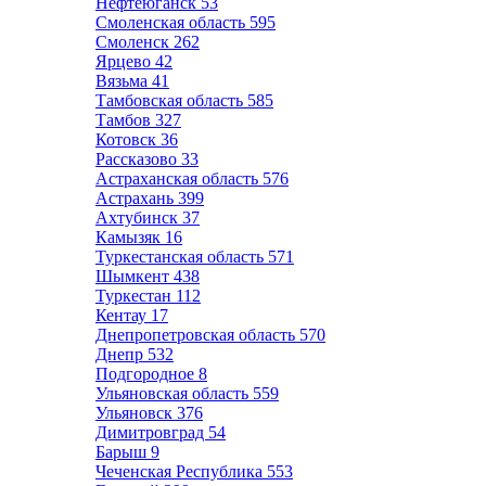
Нефтеюганск
53
Смоленская область
595
Смоленск
262
Ярцево
42
Вязьма
41
Тамбовская область
585
Тамбов
327
Котовск
36
Рассказово
33
Астраханская область
576
Астрахань
399
Ахтубинск
37
Камызяк
16
Туркестанская область
571
Шымкент
438
Туркестан
112
Кентау
17
Днепропетровская область
570
Днепр
532
Подгородное
8
Ульяновская область
559
Ульяновск
376
Димитровград
54
Барыш
9
Чеченская Республика
553