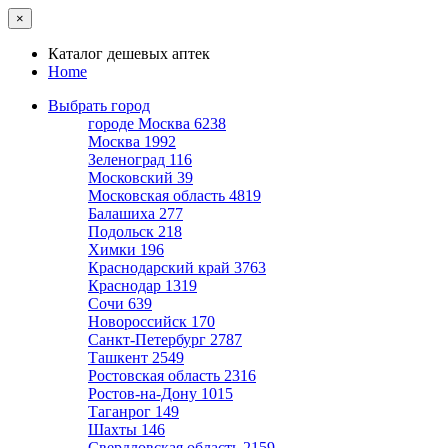
×
Каталог дешевых аптек
Home
Выбрать город
городе Москва
6238
Москва
1992
Зеленоград
116
Московский
39
Московская область
4819
Балашиха
277
Подольск
218
Химки
196
Краснодарский край
3763
Краснодар
1319
Сочи
639
Новороссийск
170
Санкт-Петербург
2787
Ташкент
2549
Ростовская область
2316
Ростов-на-Дону
1015
Таганрог
149
Шахты
146
Свердловская область
2159