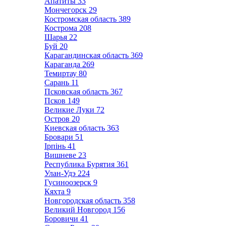
Апатиты
33
Мончегорск
29
Костромская область
389
Кострома
208
Шарья
22
Буй
20
Карагандинская область
369
Караганда
269
Темиртау
80
Сарань
11
Псковская область
367
Псков
149
Великие Луки
72
Остров
20
Киевская область
363
Бровари
51
Ірпінь
41
Вишневе
23
Республика Бурятия
361
Улан-Удэ
224
Гусиноозерск
9
Кяхта
9
Новгородская область
358
Великий Новгород
156
Боровичи
41