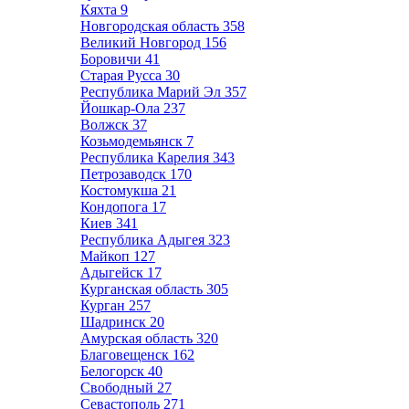
Кяхта
9
Новгородская область
358
Великий Новгород
156
Боровичи
41
Старая Русса
30
Республика Марий Эл
357
Йошкар-Ола
237
Волжск
37
Козьмодемьянск
7
Республика Карелия
343
Петрозаводск
170
Костомукша
21
Кондопога
17
Киев
341
Республика Адыгея
323
Майкоп
127
Адыгейск
17
Курганская область
305
Курган
257
Шадринск
20
Амурская область
320
Благовещенск
162
Белогорск
40
Свободный
27
Севастополь
271