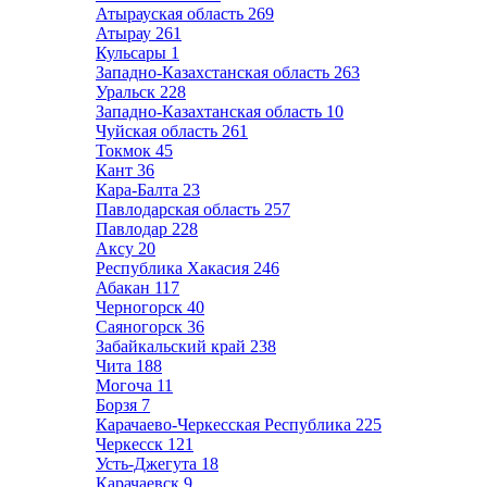
Атырауская область
269
Атырау
261
Кульсары
1
Западно-Казахстанская область
263
Уральск
228
Западно-Казахтанская область
10
Чуйская область
261
Токмок
45
Кант
36
Кара-Балта
23
Павлодарская область
257
Павлодар
228
Аксу
20
Республика Хакасия
246
Абакан
117
Черногорск
40
Саяногорск
36
Забайкальский край
238
Чита
188
Могоча
11
Борзя
7
Карачаево-Черкесская Республика
225
Черкесск
121
Усть-Джегута
18
Карачаевск
9