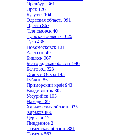
Оренбург
361
Орск
126
Бузулук
104
Одесская область
991
Одесса
863
Черноморск
40
Тульская область
1025
Тула
436
Новомосковск
131
Алексин
49
Бишкек
967
Белгородская область
946
Белгород
323
Старый Оскол
143
Губкин
86
Приморский край
943
Владивосток
302
Уссурийск
103
Находка
89
Харьковская область
925
Харьков
866
Дергачи
13
Пивденное
2
Тюменская область
881
Тюмень
563