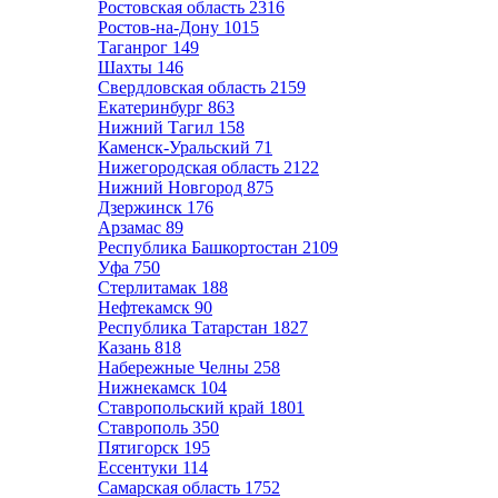
Ростовская область
2316
Ростов-на-Дону
1015
Таганрог
149
Шахты
146
Свердловская область
2159
Екатеринбург
863
Нижний Тагил
158
Каменск-Уральский
71
Нижегородская область
2122
Нижний Новгород
875
Дзержинск
176
Арзамас
89
Республика Башкортостан
2109
Уфа
750
Стерлитамак
188
Нефтекамск
90
Республика Татарстан
1827
Казань
818
Набережные Челны
258
Нижнекамск
104
Ставропольский край
1801
Ставрополь
350
Пятигорск
195
Ессентуки
114
Самарская область
1752