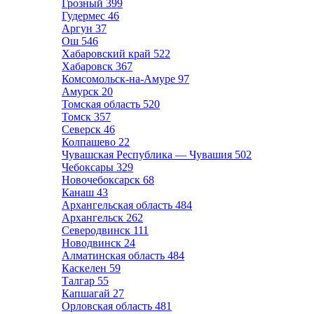
Грозный
399
Гудермес
46
Аргун
37
Ош
546
Хабаровский край
522
Хабаровск
367
Комсомольск-на-Амуре
97
Амурск
20
Томская область
520
Томск
357
Северск
46
Колпашево
22
Чувашская Республика — Чувашия
502
Чебоксары
329
Новочебоксарск
68
Канаш
43
Архангельская область
484
Архангельск
262
Северодвинск
111
Новодвинск
24
Алматинская область
484
Каскелен
59
Талгар
55
Капшагай
27
Орловская область
481