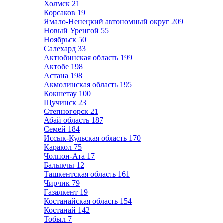
Холмск
21
Корсаков
19
Ямало-Ненецкий автономный округ
209
Новый Уренгой
55
Ноябрьск
50
Салехард
33
Актюбинская область
199
Актобе
198
Астана
198
Акмолинская область
195
Кокшетау
100
Щучинск
23
Степногорск
21
Абай область
187
Семей
184
Иссык-Кульская область
170
Каракол
75
Чолпон-Ата
17
Балыкчы
12
Ташкентская область
161
Чирчик
79
Газалкент
19
Костанайская область
154
Костанай
142
Тобыл
7