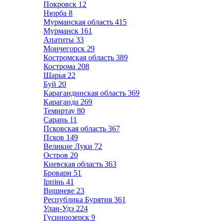
Покровск
12
Нюрба
8
Мурманская область
415
Мурманск
161
Апатиты
33
Мончегорск
29
Костромская область
389
Кострома
208
Шарья
22
Буй
20
Карагандинская область
369
Караганда
269
Темиртау
80
Сарань
11
Псковская область
367
Псков
149
Великие Луки
72
Остров
20
Киевская область
363
Бровари
51
Ірпінь
41
Вишневе
23
Республика Бурятия
361
Улан-Удэ
224
Гусиноозерск
9