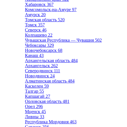
Хабаровск
367
Комсомольск-на-Амуре
97
Амурск
20
Томская область
520
Томск
357
Северск
46
Колпашево
22
Чувашская Республика — Чувашия
502
Чебоксары
329
Новочебоксарск
68
Канаш
43
Архангельская область
484
Архангельск
262
Северодвинск
111
Новодвинск
24
Алматинская область
484
Каскелен
59
Талгар
55
Капшагай
27
Орловская область
481
Орел
296
Мценск
45
Ливны
33
Республика Мордовия
463
Саранск
256