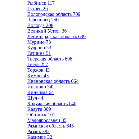
Рыбинск
117
Тутаев
26
Вологодская область
709
Череповец
250
Вологда
208
Великий Устюг
36
Ленинградская область
699
Мурино
73
Кудрово
53
Гатчина
51
Тверская область
696
Тверь
257
Торжок
43
Кимры
43
Ивановская область
664
Иваново
342
Кинешма
64
Шуя
44
Калужская область
646
Калуга
309
Обнинск
101
Малоярославец
35
Рязанская область
645
Рязань
382
Касимов
32