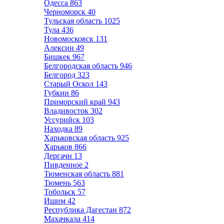
Одесса
863
Черноморск
40
Тульская область
1025
Тула
436
Новомосковск
131
Алексин
49
Бишкек
967
Белгородская область
946
Белгород
323
Старый Оскол
143
Губкин
86
Приморский край
943
Владивосток
302
Уссурийск
103
Находка
89
Харьковская область
925
Харьков
866
Дергачи
13
Пивденное
2
Тюменская область
881
Тюмень
563
Тобольск
57
Ишим
42
Республика Дагестан
872
Махачкала
414