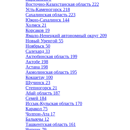
Восточно-Казахстанская область
222
Усть-Каменогорск
218
Сахалинская область
223
Южно-Сахалинск
144
Холмск
21
Корсаков
19
Ямало-Ненецкий автономный округ
209
Новый Уренгой
55
Ноябрьск
50
Салехард
33
Актюбинская область
199
Актобе
198
Астана
198
Акмолинская область
195
Кокшетау
100
Щучинск
23
Степногорск
21
Абай область
187
Семей
184
Иссык-Кульская область
170
Каракол
75
Чолпон-Ата
17
Балыкчы
12
Ташкентская область
161
Чирчик
79