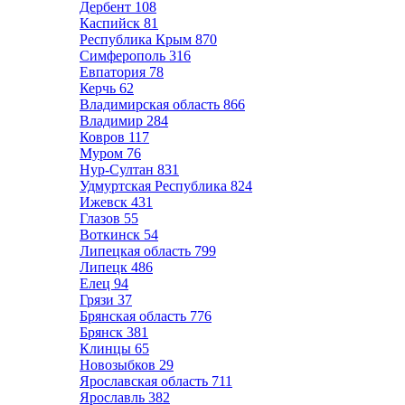
Дербент
108
Каспийск
81
Республика Крым
870
Симферополь
316
Евпатория
78
Керчь
62
Владимирская область
866
Владимир
284
Ковров
117
Муром
76
Нур-Султан
831
Удмуртская Республика
824
Ижевск
431
Глазов
55
Воткинск
54
Липецкая область
799
Липецк
486
Елец
94
Грязи
37
Брянская область
776
Брянск
381
Клинцы
65
Новозыбков
29
Ярославская область
711
Ярославль
382