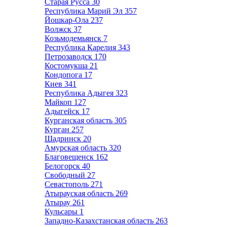
Старая Русса
30
Республика Марий Эл
357
Йошкар-Ола
237
Волжск
37
Козьмодемьянск
7
Республика Карелия
343
Петрозаводск
170
Костомукша
21
Кондопога
17
Киев
341
Республика Адыгея
323
Майкоп
127
Адыгейск
17
Курганская область
305
Курган
257
Шадринск
20
Амурская область
320
Благовещенск
162
Белогорск
40
Свободный
27
Севастополь
271
Атырауская область
269
Атырау
261
Кульсары
1
Западно-Казахстанская область
263