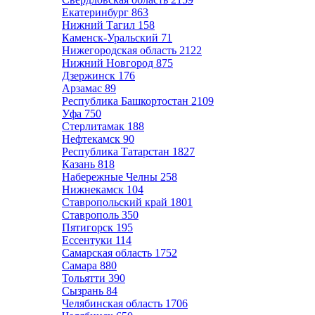
Екатеринбург
863
Нижний Тагил
158
Каменск-Уральский
71
Нижегородская область
2122
Нижний Новгород
875
Дзержинск
176
Арзамас
89
Республика Башкортостан
2109
Уфа
750
Стерлитамак
188
Нефтекамск
90
Республика Татарстан
1827
Казань
818
Набережные Челны
258
Нижнекамск
104
Ставропольский край
1801
Ставрополь
350
Пятигорск
195
Ессентуки
114
Самарская область
1752
Самара
880
Тольятти
390
Сызрань
84
Челябинская область
1706