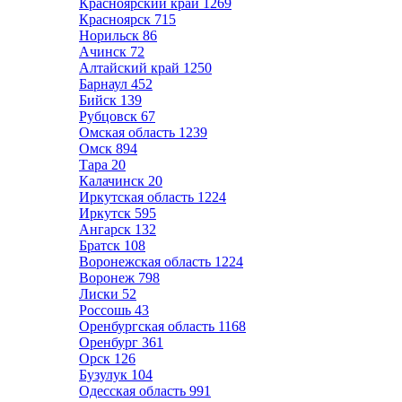
Красноярский край
1269
Красноярск
715
Норильск
86
Ачинск
72
Алтайский край
1250
Барнаул
452
Бийск
139
Рубцовск
67
Омская область
1239
Омск
894
Тара
20
Калачинск
20
Иркутская область
1224
Иркутск
595
Ангарск
132
Братск
108
Воронежская область
1224
Воронеж
798
Лиски
52
Россошь
43
Оренбургская область
1168
Оренбург
361
Орск
126
Бузулук
104
Одесская область
991