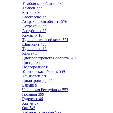
Тамбовская область
585
Тамбов
327
Котовск
36
Рассказово
33
Астраханская область
576
Астрахань
399
Ахтубинск
37
Камызяк
16
Туркестанская область
571
Шымкент
438
Туркестан
112
Кентау
17
Днепропетровская область
570
Днепр
532
Подгородное
8
Ульяновская область
559
Ульяновск
376
Димитровград
54
Барыш
9
Чеченская Республика
553
Грозный
399
Гудермес
46
Аргун
37
Ош
546
Хабаровский край
522