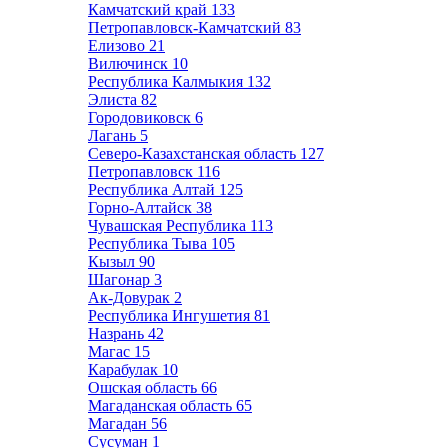
Камчатский край
133
Петропавловск-Камчатский
83
Елизово
21
Вилючинск
10
Республика Калмыкия
132
Элиста
82
Городовиковск
6
Лагань
5
Северо-Казахстанская область
127
Петропавловск
116
Республика Алтай
125
Горно-Алтайск
38
Чувашская Республика
113
Республика Тыва
105
Кызыл
90
Шагонар
3
Ак-Довурак
2
Республика Ингушетия
81
Назрань
42
Магас
15
Карабулак
10
Ошская область
66
Магаданская область
65
Магадан
56
Сусуман
1