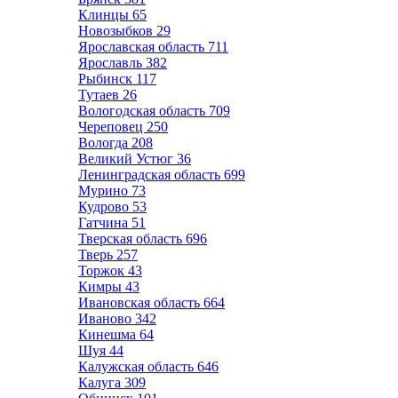
Клинцы
65
Новозыбков
29
Ярославская область
711
Ярославль
382
Рыбинск
117
Тутаев
26
Вологодская область
709
Череповец
250
Вологда
208
Великий Устюг
36
Ленинградская область
699
Мурино
73
Кудрово
53
Гатчина
51
Тверская область
696
Тверь
257
Торжок
43
Кимры
43
Ивановская область
664
Иваново
342
Кинешма
64
Шуя
44
Калужская область
646
Калуга
309