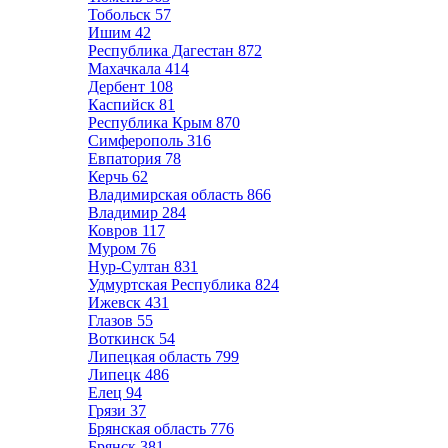
Тобольск
57
Ишим
42
Республика Дагестан
872
Махачкала
414
Дербент
108
Каспийск
81
Республика Крым
870
Симферополь
316
Евпатория
78
Керчь
62
Владимирская область
866
Владимир
284
Ковров
117
Муром
76
Нур-Султан
831
Удмуртская Республика
824
Ижевск
431
Глазов
55
Воткинск
54
Липецкая область
799
Липецк
486
Елец
94
Грязи
37
Брянская область
776
Брянск
381