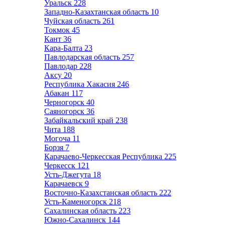
Уральск
228
Западно-Казахтанская область
10
Чуйская область
261
Токмок
45
Кант
36
Кара-Балта
23
Павлодарская область
257
Павлодар
228
Аксу
20
Республика Хакасия
246
Абакан
117
Черногорск
40
Саяногорск
36
Забайкальский край
238
Чита
188
Могоча
11
Борзя
7
Карачаево-Черкесская Республика
225
Черкесск
121
Усть-Джегута
18
Карачаевск
9
Восточно-Казахстанская область
222
Усть-Каменогорск
218
Сахалинская область
223
Южно-Сахалинск
144