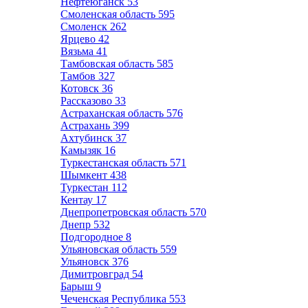
Нефтеюганск
53
Смоленская область
595
Смоленск
262
Ярцево
42
Вязьма
41
Тамбовская область
585
Тамбов
327
Котовск
36
Рассказово
33
Астраханская область
576
Астрахань
399
Ахтубинск
37
Камызяк
16
Туркестанская область
571
Шымкент
438
Туркестан
112
Кентау
17
Днепропетровская область
570
Днепр
532
Подгородное
8
Ульяновская область
559
Ульяновск
376
Димитровград
54
Барыш
9
Чеченская Республика
553