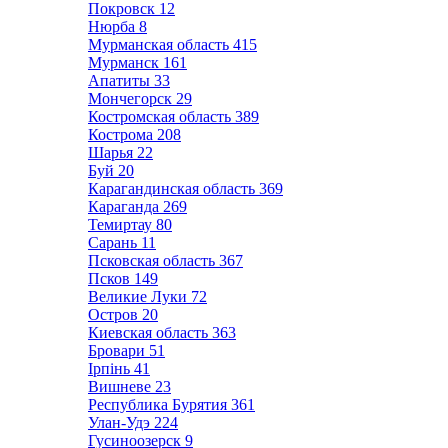
Покровск
12
Нюрба
8
Мурманская область
415
Мурманск
161
Апатиты
33
Мончегорск
29
Костромская область
389
Кострома
208
Шарья
22
Буй
20
Карагандинская область
369
Караганда
269
Темиртау
80
Сарань
11
Псковская область
367
Псков
149
Великие Луки
72
Остров
20
Киевская область
363
Бровари
51
Ірпінь
41
Вишневе
23
Республика Бурятия
361
Улан-Удэ
224
Гусиноозерск
9