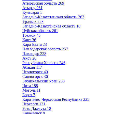
Атырауская область
269
Атырау
261
Кульсары
1
Западно-Казахстанская область
263
Уральск
228
Западно-Казахтанская область
10
Чуйская область
261
Токмок
45
Кант
36
Кара-Балта
23
Павлодарская область
257
Павлодар
228
Аксу
20
Республика Хакасия
246
Абакан
117
Черногорск
40
Саяногорск
36
Забайкальский край
238
Чита
188
Могоча
11
Борзя
7
Карачаево-Черкесская Республика
225
Черкесск
121
Усть-Джегута
18
Карачаевск
9