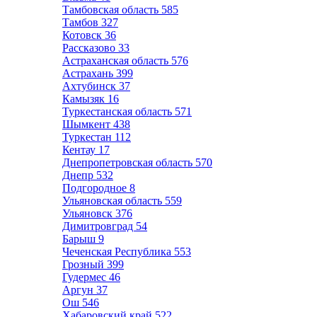
Тамбовская область
585
Тамбов
327
Котовск
36
Рассказово
33
Астраханская область
576
Астрахань
399
Ахтубинск
37
Камызяк
16
Туркестанская область
571
Шымкент
438
Туркестан
112
Кентау
17
Днепропетровская область
570
Днепр
532
Подгородное
8
Ульяновская область
559
Ульяновск
376
Димитровград
54
Барыш
9
Чеченская Республика
553
Грозный
399
Гудермес
46
Аргун
37
Ош
546
Хабаровский край
522