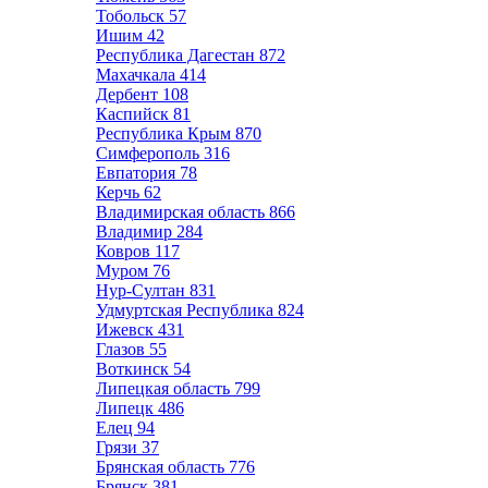
Тобольск
57
Ишим
42
Республика Дагестан
872
Махачкала
414
Дербент
108
Каспийск
81
Республика Крым
870
Симферополь
316
Евпатория
78
Керчь
62
Владимирская область
866
Владимир
284
Ковров
117
Муром
76
Нур-Султан
831
Удмуртская Республика
824
Ижевск
431
Глазов
55
Воткинск
54
Липецкая область
799
Липецк
486
Елец
94
Грязи
37
Брянская область
776
Брянск
381