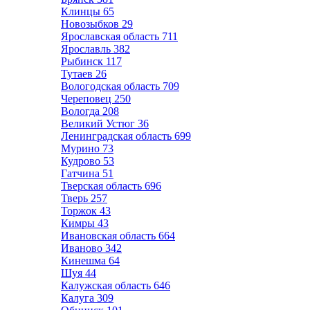
Клинцы
65
Новозыбков
29
Ярославская область
711
Ярославль
382
Рыбинск
117
Тутаев
26
Вологодская область
709
Череповец
250
Вологда
208
Великий Устюг
36
Ленинградская область
699
Мурино
73
Кудрово
53
Гатчина
51
Тверская область
696
Тверь
257
Торжок
43
Кимры
43
Ивановская область
664
Иваново
342
Кинешма
64
Шуя
44
Калужская область
646
Калуга
309