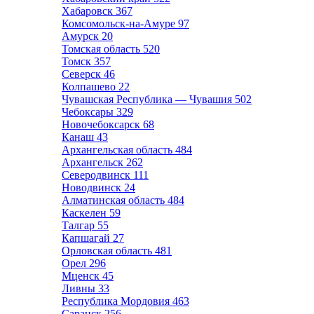
Хабаровск
367
Комсомольск-на-Амуре
97
Амурск
20
Томская область
520
Томск
357
Северск
46
Колпашево
22
Чувашская Республика — Чувашия
502
Чебоксары
329
Новочебоксарск
68
Канаш
43
Архангельская область
484
Архангельск
262
Северодвинск
111
Новодвинск
24
Алматинская область
484
Каскелен
59
Талгар
55
Капшагай
27
Орловская область
481
Орел
296
Мценск
45
Ливны
33
Республика Мордовия
463
Саранск
256