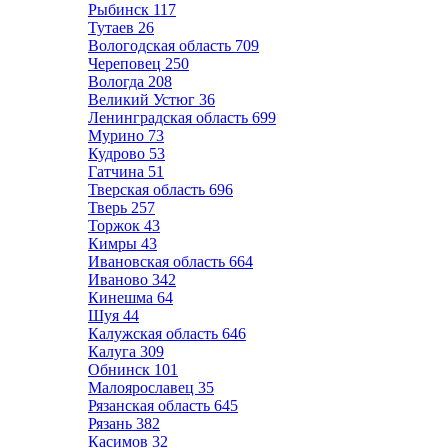
Рыбинск
117
Тутаев
26
Вологодская область
709
Череповец
250
Вологда
208
Великий Устюг
36
Ленинградская область
699
Мурино
73
Кудрово
53
Гатчина
51
Тверская область
696
Тверь
257
Торжок
43
Кимры
43
Ивановская область
664
Иваново
342
Кинешма
64
Шуя
44
Калужская область
646
Калуга
309
Обнинск
101
Малоярославец
35
Рязанская область
645
Рязань
382
Касимов
32