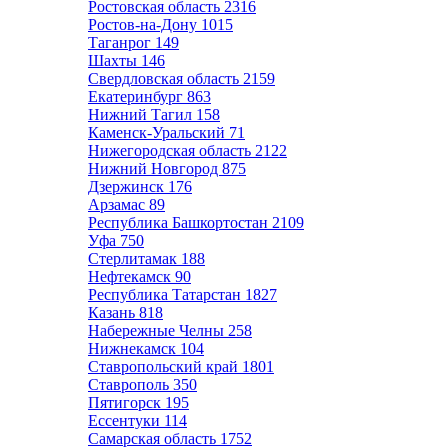
Ростовская область
2316
Ростов-на-Дону
1015
Таганрог
149
Шахты
146
Свердловская область
2159
Екатеринбург
863
Нижний Тагил
158
Каменск-Уральский
71
Нижегородская область
2122
Нижний Новгород
875
Дзержинск
176
Арзамас
89
Республика Башкортостан
2109
Уфа
750
Стерлитамак
188
Нефтекамск
90
Республика Татарстан
1827
Казань
818
Набережные Челны
258
Нижнекамск
104
Ставропольский край
1801
Ставрополь
350
Пятигорск
195
Ессентуки
114
Самарская область
1752