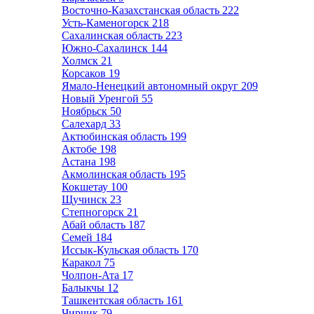
Восточно-Казахстанская область
222
Усть-Каменогорск
218
Сахалинская область
223
Южно-Сахалинск
144
Холмск
21
Корсаков
19
Ямало-Ненецкий автономный округ
209
Новый Уренгой
55
Ноябрьск
50
Салехард
33
Актюбинская область
199
Актобе
198
Астана
198
Акмолинская область
195
Кокшетау
100
Щучинск
23
Степногорск
21
Абай область
187
Семей
184
Иссык-Кульская область
170
Каракол
75
Чолпон-Ата
17
Балыкчы
12
Ташкентская область
161
Чирчик
79