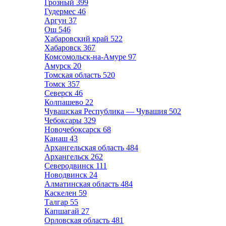
Грозный
399
Гудермес
46
Аргун
37
Ош
546
Хабаровский край
522
Хабаровск
367
Комсомольск-на-Амуре
97
Амурск
20
Томская область
520
Томск
357
Северск
46
Колпашево
22
Чувашская Республика — Чувашия
502
Чебоксары
329
Новочебоксарск
68
Канаш
43
Архангельская область
484
Архангельск
262
Северодвинск
111
Новодвинск
24
Алматинская область
484
Каскелен
59
Талгар
55
Капшагай
27
Орловская область
481