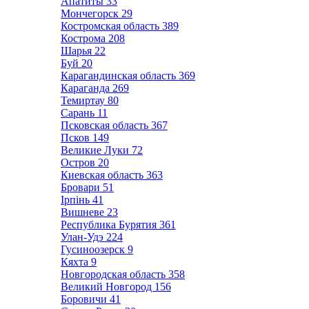
Апатиты
33
Мончегорск
29
Костромская область
389
Кострома
208
Шарья
22
Буй
20
Карагандинская область
369
Караганда
269
Темиртау
80
Сарань
11
Псковская область
367
Псков
149
Великие Луки
72
Остров
20
Киевская область
363
Бровари
51
Ірпінь
41
Вишневе
23
Республика Бурятия
361
Улан-Удэ
224
Гусиноозерск
9
Кяхта
9
Новгородская область
358
Великий Новгород
156
Боровичи
41