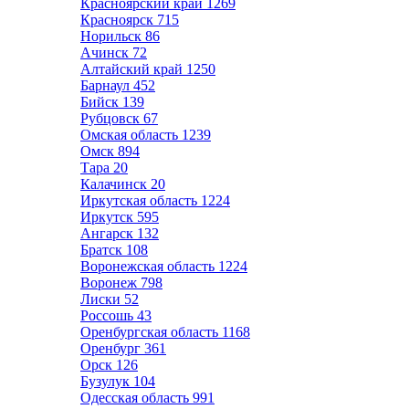
Красноярский край
1269
Красноярск
715
Норильск
86
Ачинск
72
Алтайский край
1250
Барнаул
452
Бийск
139
Рубцовск
67
Омская область
1239
Омск
894
Тара
20
Калачинск
20
Иркутская область
1224
Иркутск
595
Ангарск
132
Братск
108
Воронежская область
1224
Воронеж
798
Лиски
52
Россошь
43
Оренбургская область
1168
Оренбург
361
Орск
126
Бузулук
104
Одесская область
991