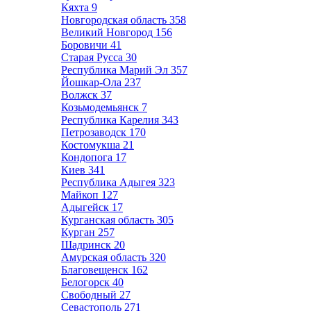
Кяхта
9
Новгородская область
358
Великий Новгород
156
Боровичи
41
Старая Русса
30
Республика Марий Эл
357
Йошкар-Ола
237
Волжск
37
Козьмодемьянск
7
Республика Карелия
343
Петрозаводск
170
Костомукша
21
Кондопога
17
Киев
341
Республика Адыгея
323
Майкоп
127
Адыгейск
17
Курганская область
305
Курган
257
Шадринск
20
Амурская область
320
Благовещенск
162
Белогорск
40
Свободный
27
Севастополь
271