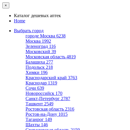
×
Каталог дешевых аптек
Home
Выбрать город
городе Москва
6238
Москва
1992
Зеленоград
116
Московский
39
Московская область
4819
Балашиха
277
Подольск
218
Химки
196
Краснодарский край
3763
Краснодар
1319
Сочи
639
Новороссийск
170
Санкт-Петербург
2787
Ташкент
2549
Ростовская область
2316
Ростов-на-Дону
1015
Таганрог
149
Шахты
146
Свердловская область
2159