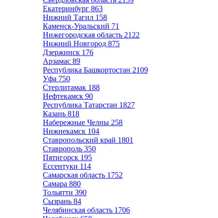
Екатеринбург
863
Нижний Тагил
158
Каменск-Уральский
71
Нижегородская область
2122
Нижний Новгород
875
Дзержинск
176
Арзамас
89
Республика Башкортостан
2109
Уфа
750
Стерлитамак
188
Нефтекамск
90
Республика Татарстан
1827
Казань
818
Набережные Челны
258
Нижнекамск
104
Ставропольский край
1801
Ставрополь
350
Пятигорск
195
Ессентуки
114
Самарская область
1752
Самара
880
Тольятти
390
Сызрань
84
Челябинская область
1706