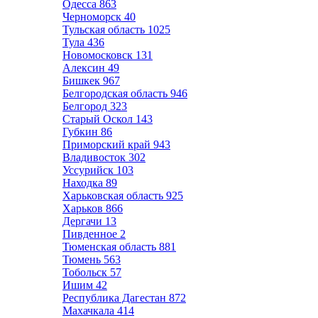
Одесса
863
Черноморск
40
Тульская область
1025
Тула
436
Новомосковск
131
Алексин
49
Бишкек
967
Белгородская область
946
Белгород
323
Старый Оскол
143
Губкин
86
Приморский край
943
Владивосток
302
Уссурийск
103
Находка
89
Харьковская область
925
Харьков
866
Дергачи
13
Пивденное
2
Тюменская область
881
Тюмень
563
Тобольск
57
Ишим
42
Республика Дагестан
872
Махачкала
414