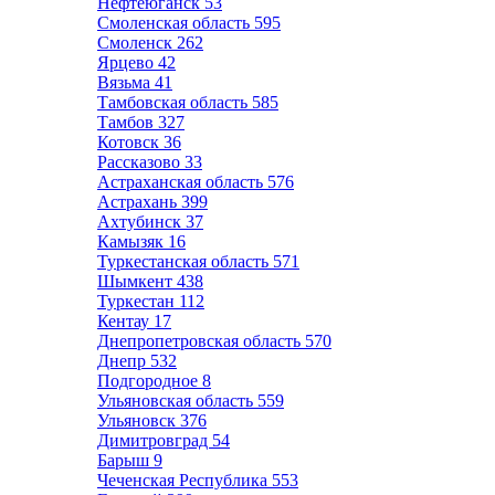
Нефтеюганск
53
Смоленская область
595
Смоленск
262
Ярцево
42
Вязьма
41
Тамбовская область
585
Тамбов
327
Котовск
36
Рассказово
33
Астраханская область
576
Астрахань
399
Ахтубинск
37
Камызяк
16
Туркестанская область
571
Шымкент
438
Туркестан
112
Кентау
17
Днепропетровская область
570
Днепр
532
Подгородное
8
Ульяновская область
559
Ульяновск
376
Димитровград
54
Барыш
9
Чеченская Республика
553