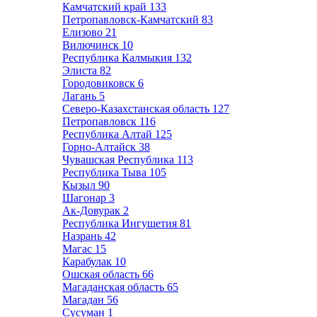
Камчатский край
133
Петропавловск-Камчатский
83
Елизово
21
Вилючинск
10
Республика Калмыкия
132
Элиста
82
Городовиковск
6
Лагань
5
Северо-Казахстанская область
127
Петропавловск
116
Республика Алтай
125
Горно-Алтайск
38
Чувашская Республика
113
Республика Тыва
105
Кызыл
90
Шагонар
3
Ак-Довурак
2
Республика Ингушетия
81
Назрань
42
Магас
15
Карабулак
10
Ошская область
66
Магаданская область
65
Магадан
56
Сусуман
1