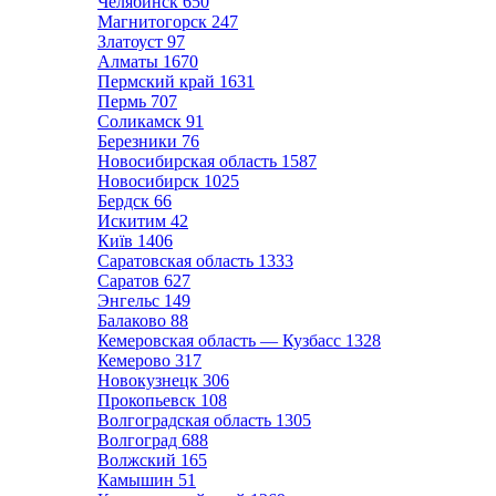
Челябинск
650
Магнитогорск
247
Златоуст
97
Алматы
1670
Пермский край
1631
Пермь
707
Соликамск
91
Березники
76
Новосибирская область
1587
Новосибирск
1025
Бердск
66
Искитим
42
Київ
1406
Саратовская область
1333
Саратов
627
Энгельс
149
Балаково
88
Кемеровская область — Кузбасс
1328
Кемерово
317
Новокузнецк
306
Прокопьевск
108
Волгоградская область
1305
Волгоград
688
Волжский
165
Камышин
51