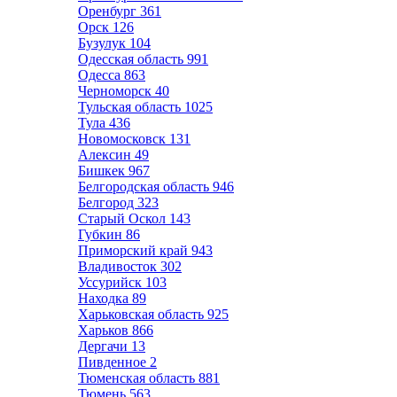
Оренбург
361
Орск
126
Бузулук
104
Одесская область
991
Одесса
863
Черноморск
40
Тульская область
1025
Тула
436
Новомосковск
131
Алексин
49
Бишкек
967
Белгородская область
946
Белгород
323
Старый Оскол
143
Губкин
86
Приморский край
943
Владивосток
302
Уссурийск
103
Находка
89
Харьковская область
925
Харьков
866
Дергачи
13
Пивденное
2
Тюменская область
881
Тюмень
563