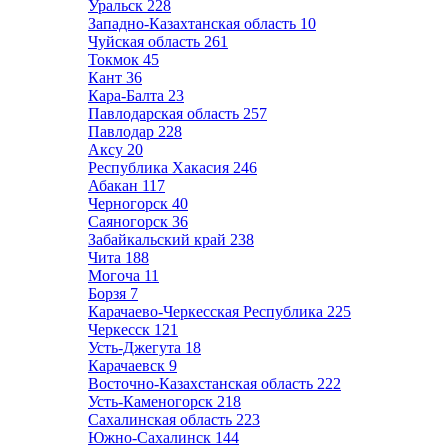
Уральск
228
Западно-Казахтанская область
10
Чуйская область
261
Токмок
45
Кант
36
Кара-Балта
23
Павлодарская область
257
Павлодар
228
Аксу
20
Республика Хакасия
246
Абакан
117
Черногорск
40
Саяногорск
36
Забайкальский край
238
Чита
188
Могоча
11
Борзя
7
Карачаево-Черкесская Республика
225
Черкесск
121
Усть-Джегута
18
Карачаевск
9
Восточно-Казахстанская область
222
Усть-Каменогорск
218
Сахалинская область
223
Южно-Сахалинск
144