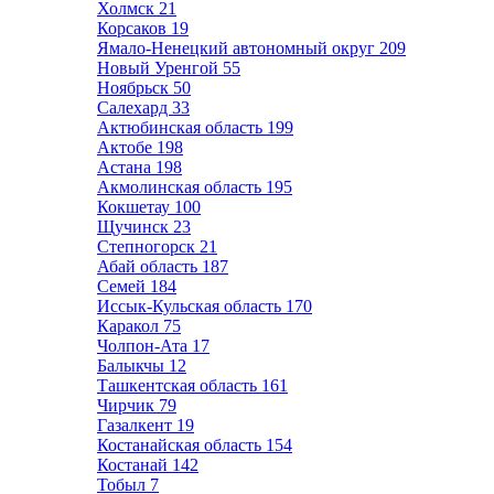
Холмск
21
Корсаков
19
Ямало-Ненецкий автономный округ
209
Новый Уренгой
55
Ноябрьск
50
Салехард
33
Актюбинская область
199
Актобе
198
Астана
198
Акмолинская область
195
Кокшетау
100
Щучинск
23
Степногорск
21
Абай область
187
Семей
184
Иссык-Кульская область
170
Каракол
75
Чолпон-Ата
17
Балыкчы
12
Ташкентская область
161
Чирчик
79
Газалкент
19
Костанайская область
154
Костанай
142
Тобыл
7