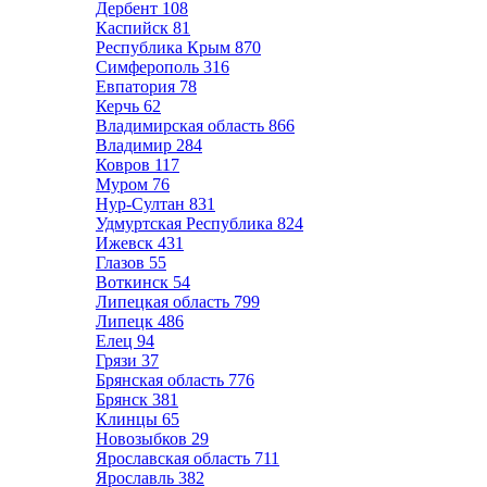
Дербент
108
Каспийск
81
Республика Крым
870
Симферополь
316
Евпатория
78
Керчь
62
Владимирская область
866
Владимир
284
Ковров
117
Муром
76
Нур-Султан
831
Удмуртская Республика
824
Ижевск
431
Глазов
55
Воткинск
54
Липецкая область
799
Липецк
486
Елец
94
Грязи
37
Брянская область
776
Брянск
381
Клинцы
65
Новозыбков
29
Ярославская область
711
Ярославль
382