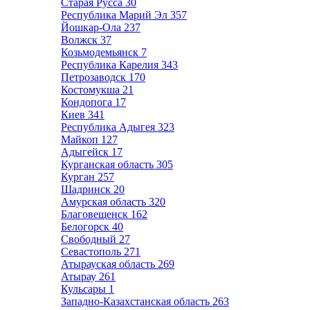
Старая Русса
30
Республика Марий Эл
357
Йошкар-Ола
237
Волжск
37
Козьмодемьянск
7
Республика Карелия
343
Петрозаводск
170
Костомукша
21
Кондопога
17
Киев
341
Республика Адыгея
323
Майкоп
127
Адыгейск
17
Курганская область
305
Курган
257
Шадринск
20
Амурская область
320
Благовещенск
162
Белогорск
40
Свободный
27
Севастополь
271
Атырауская область
269
Атырау
261
Кульсары
1
Западно-Казахстанская область
263