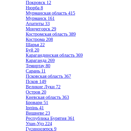
Покровск
12
Нюрба
8
Мурманская область
415
Мурманск
161
Апатиты
33
Мончегорск
29
Костромская область
389
Кострома
208
Шарья
22
Буй
20
Карагандинская область
369
Караганда
269
Темиртау
80
Сарань
11
Псковская область
367
Псков
149
Великие Луки
72
Остров
20
Киевская область
363
Бровари
51
Ірпінь
41
Вишневе
23
Республика Бурятия
361
Улан-Удэ
224
Гусиноозерск
9