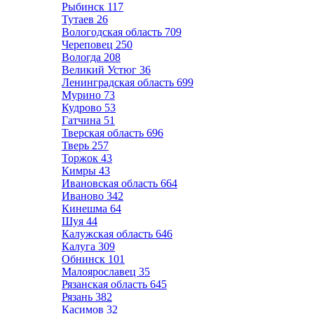
Рыбинск
117
Тутаев
26
Вологодская область
709
Череповец
250
Вологда
208
Великий Устюг
36
Ленинградская область
699
Мурино
73
Кудрово
53
Гатчина
51
Тверская область
696
Тверь
257
Торжок
43
Кимры
43
Ивановская область
664
Иваново
342
Кинешма
64
Шуя
44
Калужская область
646
Калуга
309
Обнинск
101
Малоярославец
35
Рязанская область
645
Рязань
382
Касимов
32