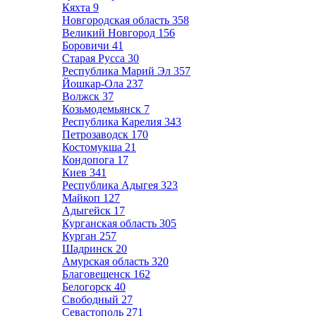
Кяхта
9
Новгородская область
358
Великий Новгород
156
Боровичи
41
Старая Русса
30
Республика Марий Эл
357
Йошкар-Ола
237
Волжск
37
Козьмодемьянск
7
Республика Карелия
343
Петрозаводск
170
Костомукша
21
Кондопога
17
Киев
341
Республика Адыгея
323
Майкоп
127
Адыгейск
17
Курганская область
305
Курган
257
Шадринск
20
Амурская область
320
Благовещенск
162
Белогорск
40
Свободный
27
Севастополь
271