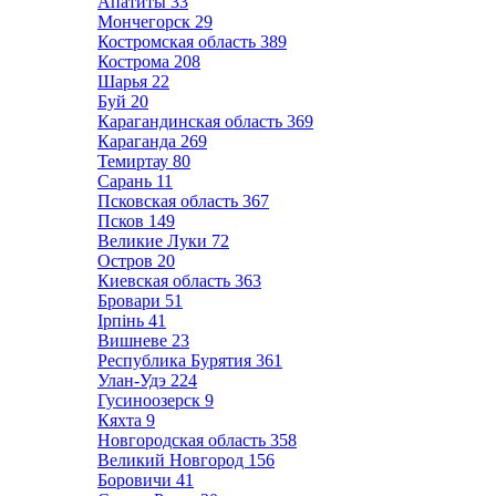
Апатиты
33
Мончегорск
29
Костромская область
389
Кострома
208
Шарья
22
Буй
20
Карагандинская область
369
Караганда
269
Темиртау
80
Сарань
11
Псковская область
367
Псков
149
Великие Луки
72
Остров
20
Киевская область
363
Бровари
51
Ірпінь
41
Вишневе
23
Республика Бурятия
361
Улан-Удэ
224
Гусиноозерск
9
Кяхта
9
Новгородская область
358
Великий Новгород
156
Боровичи
41