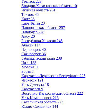
Уральск
228
Западно-Казахтанская область
10
Чуйская область
261
Токмок
45
Кант
36
Кара-Балта
23
Павлодарская область
257
Павлодар
228
Аксу
20
Республика Хакасия
246
Абакан
117
Черногорск
40
Саяногорск
36
Забайкальский край
238
Чита
188
Могоча
11
Борзя
7
Карачаево-Черкесская Республика
225
Черкесск
121
Усть-Джегута
18
Карачаевск
9
Восточно-Казахстанская область
222
Усть-Каменогорск
218
Сахалинская область
223
Южно-Сахалинск
144