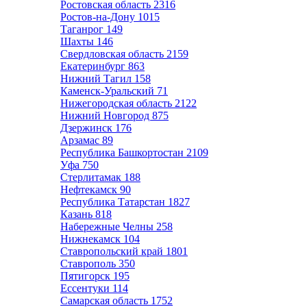
Ростовская область
2316
Ростов-на-Дону
1015
Таганрог
149
Шахты
146
Свердловская область
2159
Екатеринбург
863
Нижний Тагил
158
Каменск-Уральский
71
Нижегородская область
2122
Нижний Новгород
875
Дзержинск
176
Арзамас
89
Республика Башкортостан
2109
Уфа
750
Стерлитамак
188
Нефтекамск
90
Республика Татарстан
1827
Казань
818
Набережные Челны
258
Нижнекамск
104
Ставропольский край
1801
Ставрополь
350
Пятигорск
195
Ессентуки
114
Самарская область
1752