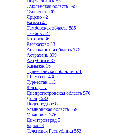
Нефтеюганск
53
Смоленская область
595
Смоленск
262
Ярцево
42
Вязьма
41
Тамбовская область
585
Тамбов
327
Котовск
36
Рассказово
33
Астраханская область
576
Астрахань
399
Ахтубинск
37
Камызяк
16
Туркестанская область
571
Шымкент
438
Туркестан
112
Кентау
17
Днепропетровская область
570
Днепр
532
Подгородное
8
Ульяновская область
559
Ульяновск
376
Димитровград
54
Барыш
9
Чеченская Республика
553