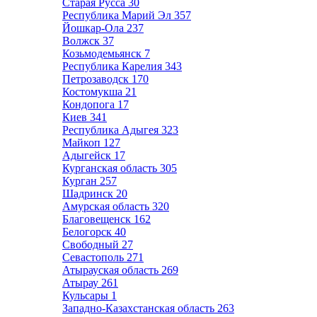
Старая Русса
30
Республика Марий Эл
357
Йошкар-Ола
237
Волжск
37
Козьмодемьянск
7
Республика Карелия
343
Петрозаводск
170
Костомукша
21
Кондопога
17
Киев
341
Республика Адыгея
323
Майкоп
127
Адыгейск
17
Курганская область
305
Курган
257
Шадринск
20
Амурская область
320
Благовещенск
162
Белогорск
40
Свободный
27
Севастополь
271
Атырауская область
269
Атырау
261
Кульсары
1
Западно-Казахстанская область
263