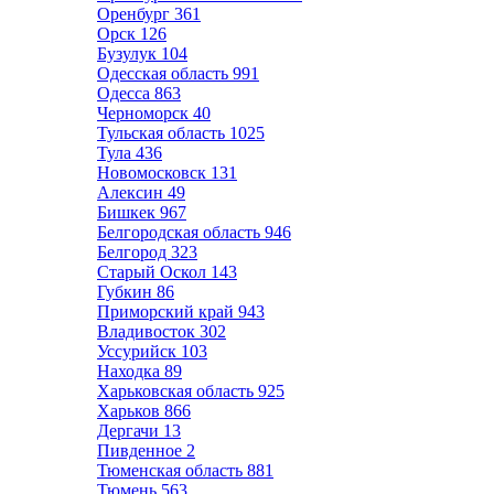
Оренбург
361
Орск
126
Бузулук
104
Одесская область
991
Одесса
863
Черноморск
40
Тульская область
1025
Тула
436
Новомосковск
131
Алексин
49
Бишкек
967
Белгородская область
946
Белгород
323
Старый Оскол
143
Губкин
86
Приморский край
943
Владивосток
302
Уссурийск
103
Находка
89
Харьковская область
925
Харьков
866
Дергачи
13
Пивденное
2
Тюменская область
881
Тюмень
563