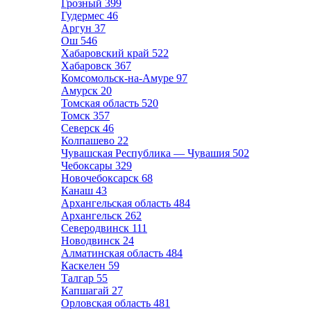
Грозный
399
Гудермес
46
Аргун
37
Ош
546
Хабаровский край
522
Хабаровск
367
Комсомольск-на-Амуре
97
Амурск
20
Томская область
520
Томск
357
Северск
46
Колпашево
22
Чувашская Республика — Чувашия
502
Чебоксары
329
Новочебоксарск
68
Канаш
43
Архангельская область
484
Архангельск
262
Северодвинск
111
Новодвинск
24
Алматинская область
484
Каскелен
59
Талгар
55
Капшагай
27
Орловская область
481