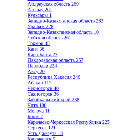
Атырауская область
269
Атырау
261
Кульсары
1
Западно-Казахстанская область
263
Уральск
228
Западно-Казахтанская область
10
Чуйская область
261
Токмок
45
Кант
36
Кара-Балта
23
Павлодарская область
257
Павлодар
228
Аксу
20
Республика Хакасия
246
Абакан
117
Черногорск
40
Саяногорск
36
Забайкальский край
238
Чита
188
Могоча
11
Борзя
7
Карачаево-Черкесская Республика
225
Черкесск
121
Усть-Джегута
18
Карачаевск
9