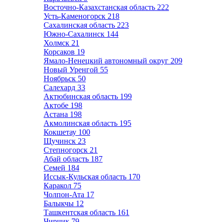
Восточно-Казахстанская область
222
Усть-Каменогорск
218
Сахалинская область
223
Южно-Сахалинск
144
Холмск
21
Корсаков
19
Ямало-Ненецкий автономный округ
209
Новый Уренгой
55
Ноябрьск
50
Салехард
33
Актюбинская область
199
Актобе
198
Астана
198
Акмолинская область
195
Кокшетау
100
Щучинск
23
Степногорск
21
Абай область
187
Семей
184
Иссык-Кульская область
170
Каракол
75
Чолпон-Ата
17
Балыкчы
12
Ташкентская область
161
Чирчик
79