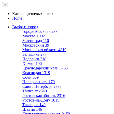
×
Каталог дешевых аптек
Home
Выбрать город
городе Москва
6238
Москва
1992
Зеленоград
116
Московский
39
Московская область
4819
Балашиха
277
Подольск
218
Химки
196
Краснодарский край
3763
Краснодар
1319
Сочи
639
Новороссийск
170
Санкт-Петербург
2787
Ташкент
2549
Ростовская область
2316
Ростов-на-Дону
1015
Таганрог
149
Шахты
146
Свердловская область
2159