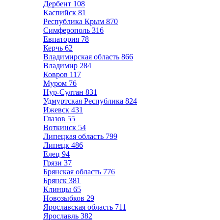
Дербент
108
Каспийск
81
Республика Крым
870
Симферополь
316
Евпатория
78
Керчь
62
Владимирская область
866
Владимир
284
Ковров
117
Муром
76
Нур-Султан
831
Удмуртская Республика
824
Ижевск
431
Глазов
55
Воткинск
54
Липецкая область
799
Липецк
486
Елец
94
Грязи
37
Брянская область
776
Брянск
381
Клинцы
65
Новозыбков
29
Ярославская область
711
Ярославль
382