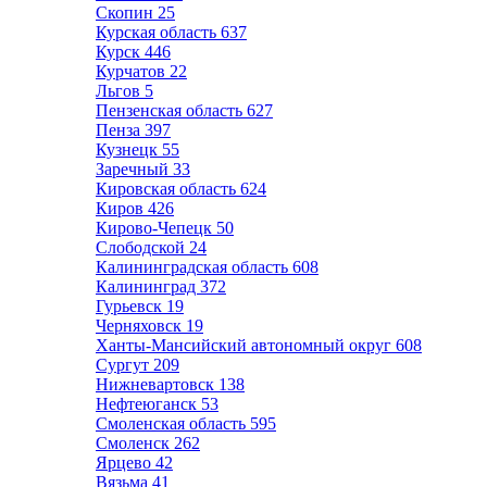
Скопин
25
Курская область
637
Курск
446
Курчатов
22
Льгов
5
Пензенская область
627
Пенза
397
Кузнецк
55
Заречный
33
Кировская область
624
Киров
426
Кирово-Чепецк
50
Слободской
24
Калининградская область
608
Калининград
372
Гурьевск
19
Черняховск
19
Ханты-Мансийский автономный округ
608
Сургут
209
Нижневартовск
138
Нефтеюганск
53
Смоленская область
595
Смоленск
262
Ярцево
42
Вязьма
41