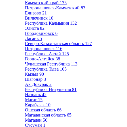
Камчатский край
133
Петропавловск-Камчатский
83
Елизово
21
Вилючинск
10
Республика Калмыкия
132
Элиста
82
Городовиковск
6
Лагань
5
Северо-Казахстанская область
127
Петропавловск
116
Республика Алтай
125
Горно-Алтайск
38
Чувашская Республика
113
Республика Тыва
105
Кызыл
90
Шагонар
3
Ак-Довурак
2
Республика Ингушетия
81
Назрань
42
Магас
15
Карабулак
10
Ошская область
66
Магаданская область
65
Магадан
56
Сусуман
1