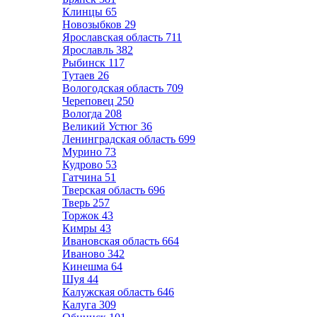
Клинцы
65
Новозыбков
29
Ярославская область
711
Ярославль
382
Рыбинск
117
Тутаев
26
Вологодская область
709
Череповец
250
Вологда
208
Великий Устюг
36
Ленинградская область
699
Мурино
73
Кудрово
53
Гатчина
51
Тверская область
696
Тверь
257
Торжок
43
Кимры
43
Ивановская область
664
Иваново
342
Кинешма
64
Шуя
44
Калужская область
646
Калуга
309