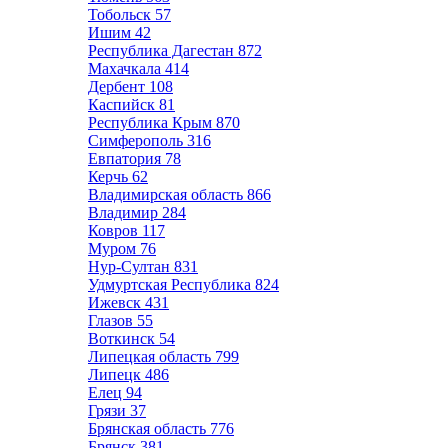
Тобольск
57
Ишим
42
Республика Дагестан
872
Махачкала
414
Дербент
108
Каспийск
81
Республика Крым
870
Симферополь
316
Евпатория
78
Керчь
62
Владимирская область
866
Владимир
284
Ковров
117
Муром
76
Нур-Султан
831
Удмуртская Республика
824
Ижевск
431
Глазов
55
Воткинск
54
Липецкая область
799
Липецк
486
Елец
94
Грязи
37
Брянская область
776
Брянск
381