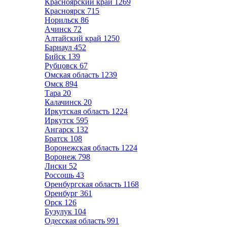
Красноярский край
1269
Красноярск
715
Норильск
86
Ачинск
72
Алтайский край
1250
Барнаул
452
Бийск
139
Рубцовск
67
Омская область
1239
Омск
894
Тара
20
Калачинск
20
Иркутская область
1224
Иркутск
595
Ангарск
132
Братск
108
Воронежская область
1224
Воронеж
798
Лиски
52
Россошь
43
Оренбургская область
1168
Оренбург
361
Орск
126
Бузулук
104
Одесская область
991