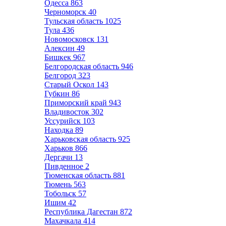
Одесса
863
Черноморск
40
Тульская область
1025
Тула
436
Новомосковск
131
Алексин
49
Бишкек
967
Белгородская область
946
Белгород
323
Старый Оскол
143
Губкин
86
Приморский край
943
Владивосток
302
Уссурийск
103
Находка
89
Харьковская область
925
Харьков
866
Дергачи
13
Пивденное
2
Тюменская область
881
Тюмень
563
Тобольск
57
Ишим
42
Республика Дагестан
872
Махачкала
414