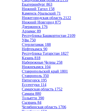
Екатеринбург
863
Нижний Тагил
158
Каменск-Уральский
71
Нижегородская область
2122
Нижний Новгород
875
Дзержинск
176
Арзамас
89
Республика Башкортостан
2109
Уфа
750
Стерлитамак
188
Нефтекамск
90
Республика Татарстан
1827
Казань
818
Набережные Челны
258
Нижнекамск
104
Ставропольский край
1801
Ставрополь
350
Пятигорск
195
Ессентуки
114
Самарская область
1752
Самара
880
Тольятти
390
Сызрань
84
Челябинская область
1706