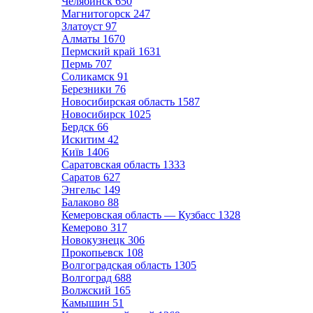
Челябинск
650
Магнитогорск
247
Златоуст
97
Алматы
1670
Пермский край
1631
Пермь
707
Соликамск
91
Березники
76
Новосибирская область
1587
Новосибирск
1025
Бердск
66
Искитим
42
Київ
1406
Саратовская область
1333
Саратов
627
Энгельс
149
Балаково
88
Кемеровская область — Кузбасс
1328
Кемерово
317
Новокузнецк
306
Прокопьевск
108
Волгоградская область
1305
Волгоград
688
Волжский
165
Камышин
51