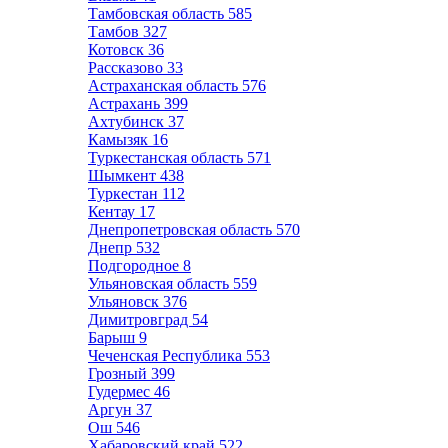
Тамбовская область
585
Тамбов
327
Котовск
36
Рассказово
33
Астраханская область
576
Астрахань
399
Ахтубинск
37
Камызяк
16
Туркестанская область
571
Шымкент
438
Туркестан
112
Кентау
17
Днепропетровская область
570
Днепр
532
Подгородное
8
Ульяновская область
559
Ульяновск
376
Димитровград
54
Барыш
9
Чеченская Республика
553
Грозный
399
Гудермес
46
Аргун
37
Ош
546
Хабаровский край
522