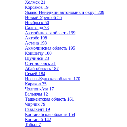
Холмск
21
Корсаков
19
Ямало-Ненецкий автономный округ
209
Новый Уренгой
55
Ноябрьск
50
Салехард
33
Актюбинская область
199
Актобе
198
Астана
198
Акмолинская область
195
Кокшетау
100
Щучинск
23
Степногорск
21
Абай область
187
Семей
184
Иссык-Кульская область
170
Каракол
75
Чолпон-Ата
17
Балыкчы
12
Ташкентская область
161
Чирчик
79
Газалкент
19
Костанайская область
154
Костанай
142
Тобыл
7