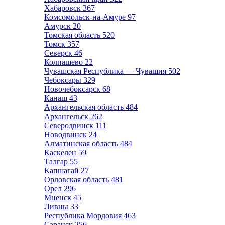
Хабаровск
367
Комсомольск-на-Амуре
97
Амурск
20
Томская область
520
Томск
357
Северск
46
Колпашево
22
Чувашская Республика — Чувашия
502
Чебоксары
329
Новочебоксарск
68
Канаш
43
Архангельская область
484
Архангельск
262
Северодвинск
111
Новодвинск
24
Алматинская область
484
Каскелен
59
Талгар
55
Капшагай
27
Орловская область
481
Орел
296
Мценск
45
Ливны
33
Республика Мордовия
463
Саранск
256