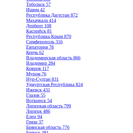
Тобольск
57
Ишим
42
Республика Дагестан
872
Махачкала
414
Дербент
108
Каспийск
81
Республика Крым
870
Симферополь
316
Евпатория
78
Керчь
62
Владимирская область
866
Владимир
284
Ковров
117
Муром
76
Нур-Султан
831
Удмуртская Республика
824
Ижевск
431
Глазов
55
Воткинск
54
Липецкая область
799
Липецк
486
Елец
94
Грязи
37
Брянская область
776
Брянск
381