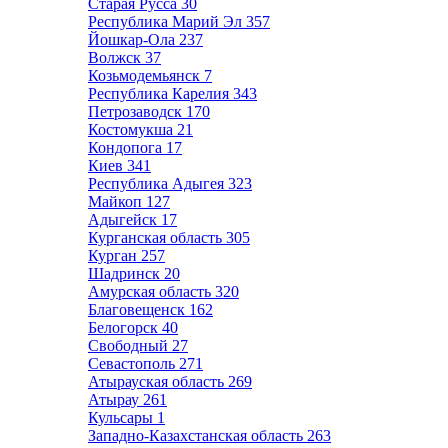
Старая Русса
30
Республика Марий Эл
357
Йошкар-Ола
237
Волжск
37
Козьмодемьянск
7
Республика Карелия
343
Петрозаводск
170
Костомукша
21
Кондопога
17
Киев
341
Республика Адыгея
323
Майкоп
127
Адыгейск
17
Курганская область
305
Курган
257
Шадринск
20
Амурская область
320
Благовещенск
162
Белогорск
40
Свободный
27
Севастополь
271
Атырауская область
269
Атырау
261
Кульсары
1
Западно-Казахстанская область
263