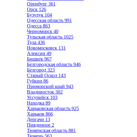
Оренбург
361
Орск
126
Бузулук
104
Одесская область
991
Одесса
863
Черноморск
40
Тульская область
1025
Тула
436
Новомосковск
131
Алексин
49
Бишкек
967
Белгородская область
946
Белгород
323
Старый Оскол
143
Губкин
86
Приморский край
943
Владивосток
302
Уссурийск
103
Находка
89
Харьковская область
925
Харьков
866
Дергачи
13
Пивденное
2
Тюменская область
881
Тюмень
563