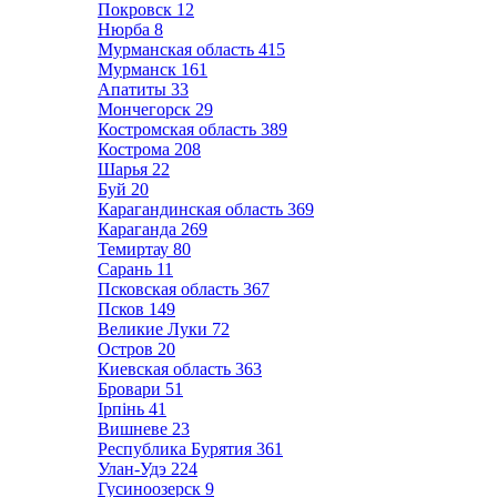
Покровск
12
Нюрба
8
Мурманская область
415
Мурманск
161
Апатиты
33
Мончегорск
29
Костромская область
389
Кострома
208
Шарья
22
Буй
20
Карагандинская область
369
Караганда
269
Темиртау
80
Сарань
11
Псковская область
367
Псков
149
Великие Луки
72
Остров
20
Киевская область
363
Бровари
51
Ірпінь
41
Вишневе
23
Республика Бурятия
361
Улан-Удэ
224
Гусиноозерск
9