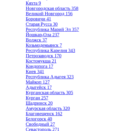
Кяхта
9
Новгородская область
358
Великий Новгород
156
Боровичи
41
Старая Русса
30
Республика Марий Эл
357
Йошкар-Ола
237
Волжск
37
Козьмодемьянск
7
Республика Карелия
343
Петрозаводск
170
Костомукша
21
Кондопога
17
Киев
341
Республика Адыгея
323
Майкоп
127
Адыгейск
17
Курганская область
305
Курган
257
Шадринск
20
Амурская область
320
Благовещенск
162
Белогорск
40
Свободный
27
Севастополь
271