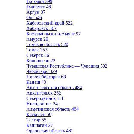
Грозный
399
Гудермес
46
Аргун
37
Ош
546
Хабаровский край
522
Хабаровск
367
Комсомольск-на-Амуре
97
Амурск
20
Томская область
520
Томск
357
Северск
46
Колпашево
22
Чувашская Республика — Чувашия
502
Чебоксары
329
Новочебоксарск
68
Канаш
43
Архангельская область
484
Архангельск
262
Северодвинск
111
Новодвинск
24
Алматинская область
484
Каскелен
59
Талгар
55
Капшагай
27
Орловская область
481