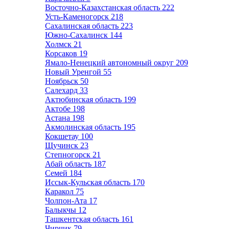
Восточно-Казахстанская область
222
Усть-Каменогорск
218
Сахалинская область
223
Южно-Сахалинск
144
Холмск
21
Корсаков
19
Ямало-Ненецкий автономный округ
209
Новый Уренгой
55
Ноябрьск
50
Салехард
33
Актюбинская область
199
Актобе
198
Астана
198
Акмолинская область
195
Кокшетау
100
Щучинск
23
Степногорск
21
Абай область
187
Семей
184
Иссык-Кульская область
170
Каракол
75
Чолпон-Ата
17
Балыкчы
12
Ташкентская область
161
Чирчик
79