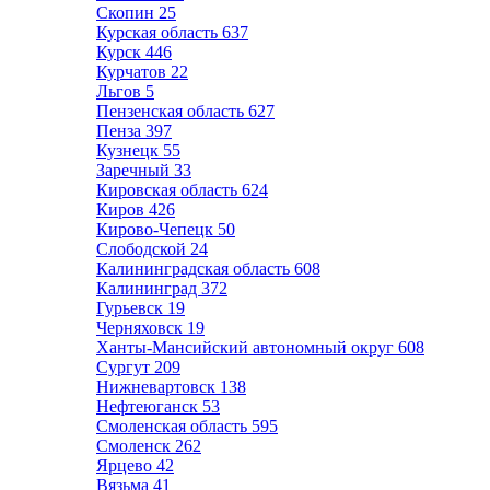
Скопин
25
Курская область
637
Курск
446
Курчатов
22
Льгов
5
Пензенская область
627
Пенза
397
Кузнецк
55
Заречный
33
Кировская область
624
Киров
426
Кирово-Чепецк
50
Слободской
24
Калининградская область
608
Калининград
372
Гурьевск
19
Черняховск
19
Ханты-Мансийский автономный округ
608
Сургут
209
Нижневартовск
138
Нефтеюганск
53
Смоленская область
595
Смоленск
262
Ярцево
42
Вязьма
41