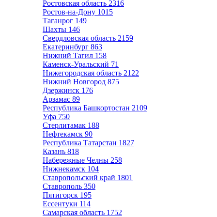
Ростовская область
2316
Ростов-на-Дону
1015
Таганрог
149
Шахты
146
Свердловская область
2159
Екатеринбург
863
Нижний Тагил
158
Каменск-Уральский
71
Нижегородская область
2122
Нижний Новгород
875
Дзержинск
176
Арзамас
89
Республика Башкортостан
2109
Уфа
750
Стерлитамак
188
Нефтекамск
90
Республика Татарстан
1827
Казань
818
Набережные Челны
258
Нижнекамск
104
Ставропольский край
1801
Ставрополь
350
Пятигорск
195
Ессентуки
114
Самарская область
1752