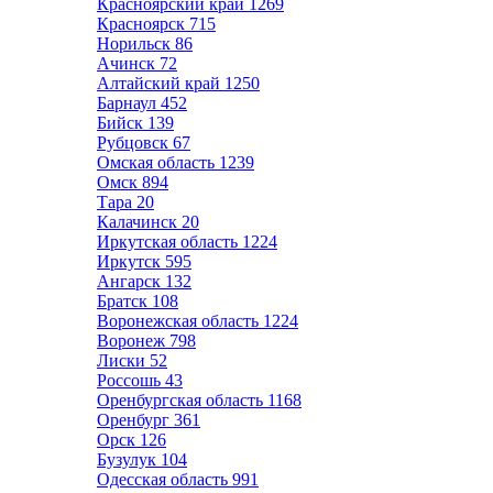
Красноярский край
1269
Красноярск
715
Норильск
86
Ачинск
72
Алтайский край
1250
Барнаул
452
Бийск
139
Рубцовск
67
Омская область
1239
Омск
894
Тара
20
Калачинск
20
Иркутская область
1224
Иркутск
595
Ангарск
132
Братск
108
Воронежская область
1224
Воронеж
798
Лиски
52
Россошь
43
Оренбургская область
1168
Оренбург
361
Орск
126
Бузулук
104
Одесская область
991