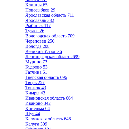
Клинцы
65
Новозыбков
29
Ярославская область
711
Ярославль
382
Рыбинск
117
Тутаев
26
Вологодская область
709
Череповец
250
Вологда
208
Великий Устюг
36
Ленинградская область
699
Мурино
73
Кудрово
53
Гатчина
51
Тверская область
696
Тверь
257
Торжок
43
Кимры
43
Ивановская область
664
Иваново
342
Кинешма
64
Шуя
44
Калужская область
646
Калуга
309