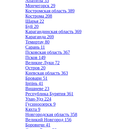
Апатиты
33
Мончегорск
29
Костромская область
389
Кострома
208
Шарья
22
Буй
20
Карагандинская область
369
Караганда
269
Темиртау
80
Сарань
11
Псковская область
367
Псков
149
Великие Луки
72
Остров
20
Киевская область
363
Бровари
51
Ірпінь
41
Вишневе
23
Республика Бурятия
361
Улан-Удэ
224
Гусиноозерск
9
Кяхта
9
Новгородская область
358
Великий Новгород
156
Боровичи
41