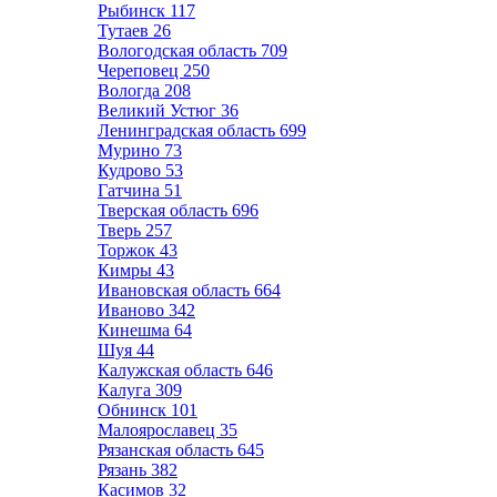
Рыбинск
117
Тутаев
26
Вологодская область
709
Череповец
250
Вологда
208
Великий Устюг
36
Ленинградская область
699
Мурино
73
Кудрово
53
Гатчина
51
Тверская область
696
Тверь
257
Торжок
43
Кимры
43
Ивановская область
664
Иваново
342
Кинешма
64
Шуя
44
Калужская область
646
Калуга
309
Обнинск
101
Малоярославец
35
Рязанская область
645
Рязань
382
Касимов
32