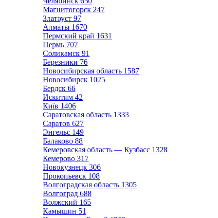
Челябинск
650
Магнитогорск
247
Златоуст
97
Алматы
1670
Пермский край
1631
Пермь
707
Соликамск
91
Березники
76
Новосибирская область
1587
Новосибирск
1025
Бердск
66
Искитим
42
Київ
1406
Саратовская область
1333
Саратов
627
Энгельс
149
Балаково
88
Кемеровская область — Кузбасс
1328
Кемерово
317
Новокузнецк
306
Прокопьевск
108
Волгоградская область
1305
Волгоград
688
Волжский
165
Камышин
51