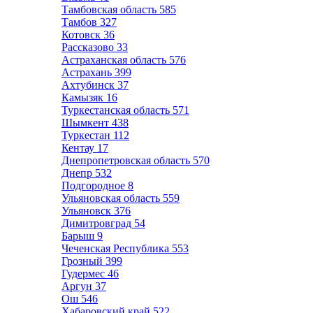
Тамбовская область
585
Тамбов
327
Котовск
36
Рассказово
33
Астраханская область
576
Астрахань
399
Ахтубинск
37
Камызяк
16
Туркестанская область
571
Шымкент
438
Туркестан
112
Кентау
17
Днепропетровская область
570
Днепр
532
Подгородное
8
Ульяновская область
559
Ульяновск
376
Димитровград
54
Барыш
9
Чеченская Республика
553
Грозный
399
Гудермес
46
Аргун
37
Ош
546
Хабаровский край
522