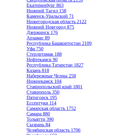
Екатеринбург
863
Нижний Тагил
158
Каменск-Уральский
71
Нижегородская область
2122
Нижний Новгород
875
Дзержинск
176
Арзамас
89
Республика Башкортостан
2109
Уфа
750
Стерлитамак
188
Нефтекамск
90
Республика Татарстан
1827
Казань
818
Набережные Челны
258
Нижнекамск
104
Ставропольский край
1801
Ставрополь
350
Пятигорск
195
Ессентуки
114
Самарская область
1752
Самара
880
Тольятти
390
Сызрань
84
Челябинская область
1706