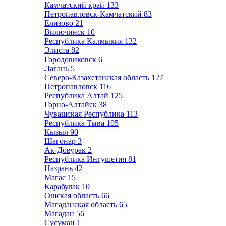
Камчатский край
133
Петропавловск-Камчатский
83
Елизово
21
Вилючинск
10
Республика Калмыкия
132
Элиста
82
Городовиковск
6
Лагань
5
Северо-Казахстанская область
127
Петропавловск
116
Республика Алтай
125
Горно-Алтайск
38
Чувашская Республика
113
Республика Тыва
105
Кызыл
90
Шагонар
3
Ак-Довурак
2
Республика Ингушетия
81
Назрань
42
Магас
15
Карабулак
10
Ошская область
66
Магаданская область
65
Магадан
56
Сусуман
1