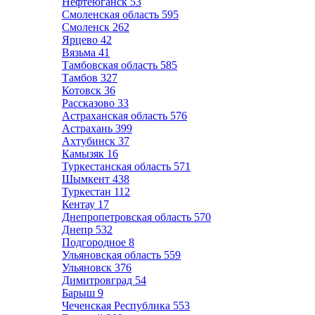
Нефтеюганск
53
Смоленская область
595
Смоленск
262
Ярцево
42
Вязьма
41
Тамбовская область
585
Тамбов
327
Котовск
36
Рассказово
33
Астраханская область
576
Астрахань
399
Ахтубинск
37
Камызяк
16
Туркестанская область
571
Шымкент
438
Туркестан
112
Кентау
17
Днепропетровская область
570
Днепр
532
Подгородное
8
Ульяновская область
559
Ульяновск
376
Димитровград
54
Барыш
9
Чеченская Республика
553