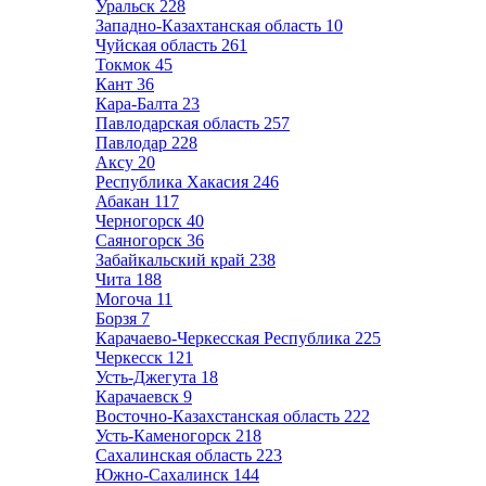
Уральск
228
Западно-Казахтанская область
10
Чуйская область
261
Токмок
45
Кант
36
Кара-Балта
23
Павлодарская область
257
Павлодар
228
Аксу
20
Республика Хакасия
246
Абакан
117
Черногорск
40
Саяногорск
36
Забайкальский край
238
Чита
188
Могоча
11
Борзя
7
Карачаево-Черкесская Республика
225
Черкесск
121
Усть-Джегута
18
Карачаевск
9
Восточно-Казахстанская область
222
Усть-Каменогорск
218
Сахалинская область
223
Южно-Сахалинск
144