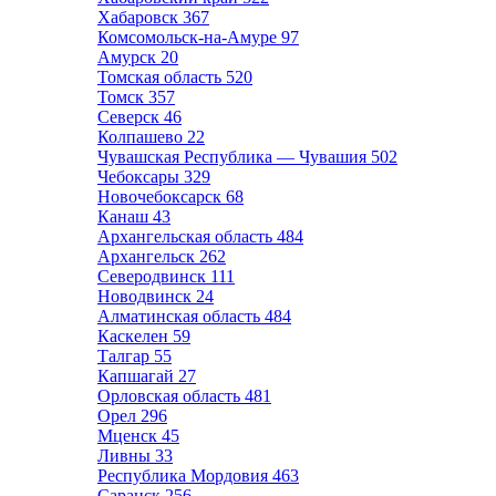
Хабаровск
367
Комсомольск-на-Амуре
97
Амурск
20
Томская область
520
Томск
357
Северск
46
Колпашево
22
Чувашская Республика — Чувашия
502
Чебоксары
329
Новочебоксарск
68
Канаш
43
Архангельская область
484
Архангельск
262
Северодвинск
111
Новодвинск
24
Алматинская область
484
Каскелен
59
Талгар
55
Капшагай
27
Орловская область
481
Орел
296
Мценск
45
Ливны
33
Республика Мордовия
463
Саранск
256