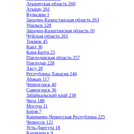
Атырауская область
269
Атырау
261
Кульсары
1
Западно-Казахстанская область
263
Уральск
228
Западно-Казахтанская область
10
Чуйская область
261
Токмок
45
Кант
36
Кара-Балта
23
Павлодарская область
257
Павлодар
228
Аксу
20
Республика Хакасия
246
Абакан
117
Черногорск
40
Саяногорск
36
Забайкальский край
238
Чита
188
Могоча
11
Борзя
7
Карачаево-Черкесская Республика
225
Черкесск
121
Усть-Джегута
18
Карачаевск
9