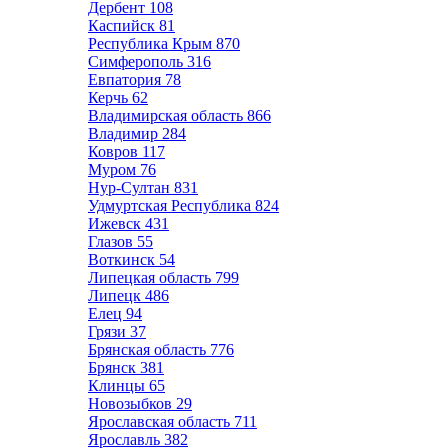
Дербент
108
Каспийск
81
Республика Крым
870
Симферополь
316
Евпатория
78
Керчь
62
Владимирская область
866
Владимир
284
Ковров
117
Муром
76
Нур-Султан
831
Удмуртская Республика
824
Ижевск
431
Глазов
55
Воткинск
54
Липецкая область
799
Липецк
486
Елец
94
Грязи
37
Брянская область
776
Брянск
381
Клинцы
65
Новозыбков
29
Ярославская область
711
Ярославль
382