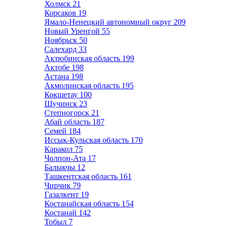
Холмск
21
Корсаков
19
Ямало-Ненецкий автономный округ
209
Новый Уренгой
55
Ноябрьск
50
Салехард
33
Актюбинская область
199
Актобе
198
Астана
198
Акмолинская область
195
Кокшетау
100
Щучинск
23
Степногорск
21
Абай область
187
Семей
184
Иссык-Кульская область
170
Каракол
75
Чолпон-Ата
17
Балыкчы
12
Ташкентская область
161
Чирчик
79
Газалкент
19
Костанайская область
154
Костанай
142
Тобыл
7