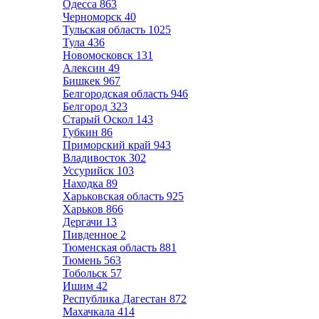
Одесса
863
Черноморск
40
Тульская область
1025
Тула
436
Новомосковск
131
Алексин
49
Бишкек
967
Белгородская область
946
Белгород
323
Старый Оскол
143
Губкин
86
Приморский край
943
Владивосток
302
Уссурийск
103
Находка
89
Харьковская область
925
Харьков
866
Дергачи
13
Пивденное
2
Тюменская область
881
Тюмень
563
Тобольск
57
Ишим
42
Республика Дагестан
872
Махачкала
414