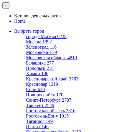
×
Каталог дешевых аптек
Home
Выбрать город
городе Москва
6238
Москва
1992
Зеленоград
116
Московский
39
Московская область
4819
Балашиха
277
Подольск
218
Химки
196
Краснодарский край
3763
Краснодар
1319
Сочи
639
Новороссийск
170
Санкт-Петербург
2787
Ташкент
2549
Ростовская область
2316
Ростов-на-Дону
1015
Таганрог
149
Шахты
146
Свердловская область
2159