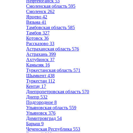
Нефтеюганск
53
Смоленская область
595
Смоленск
262
Ярцево
42
Вязьма
41
Тамбовская область
585
Тамбов
327
Котовск
36
Рассказово
33
Астраханская область
576
Астрахань
399
Ахтубинск
37
Камызяк
16
Туркестанская область
571
Шымкент
438
Туркестан
112
Кентау
17
Днепропетровская область
570
Днепр
532
Подгородное
8
Ульяновская область
559
Ульяновск
376
Димитровград
54
Барыш
9
Чеченская Республика
553