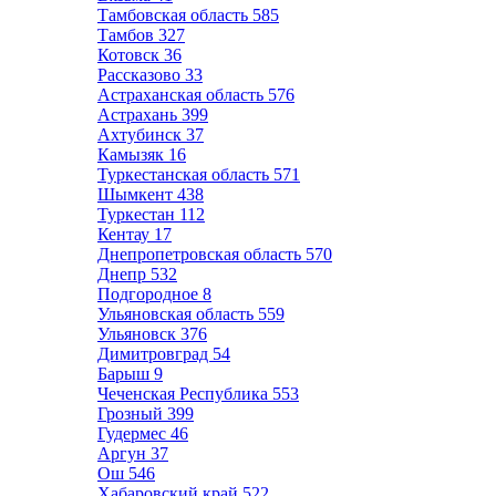
Тамбовская область
585
Тамбов
327
Котовск
36
Рассказово
33
Астраханская область
576
Астрахань
399
Ахтубинск
37
Камызяк
16
Туркестанская область
571
Шымкент
438
Туркестан
112
Кентау
17
Днепропетровская область
570
Днепр
532
Подгородное
8
Ульяновская область
559
Ульяновск
376
Димитровград
54
Барыш
9
Чеченская Республика
553
Грозный
399
Гудермес
46
Аргун
37
Ош
546
Хабаровский край
522