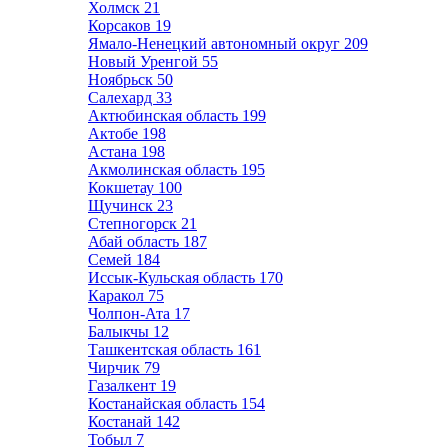
Холмск
21
Корсаков
19
Ямало-Ненецкий автономный округ
209
Новый Уренгой
55
Ноябрьск
50
Салехард
33
Актюбинская область
199
Актобе
198
Астана
198
Акмолинская область
195
Кокшетау
100
Щучинск
23
Степногорск
21
Абай область
187
Семей
184
Иссык-Кульская область
170
Каракол
75
Чолпон-Ата
17
Балыкчы
12
Ташкентская область
161
Чирчик
79
Газалкент
19
Костанайская область
154
Костанай
142
Тобыл
7