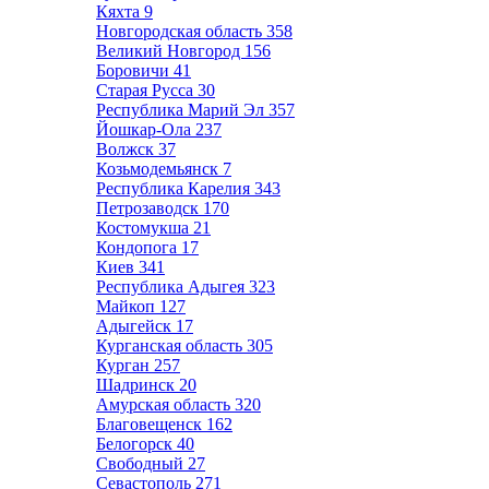
Кяхта
9
Новгородская область
358
Великий Новгород
156
Боровичи
41
Старая Русса
30
Республика Марий Эл
357
Йошкар-Ола
237
Волжск
37
Козьмодемьянск
7
Республика Карелия
343
Петрозаводск
170
Костомукша
21
Кондопога
17
Киев
341
Республика Адыгея
323
Майкоп
127
Адыгейск
17
Курганская область
305
Курган
257
Шадринск
20
Амурская область
320
Благовещенск
162
Белогорск
40
Свободный
27
Севастополь
271