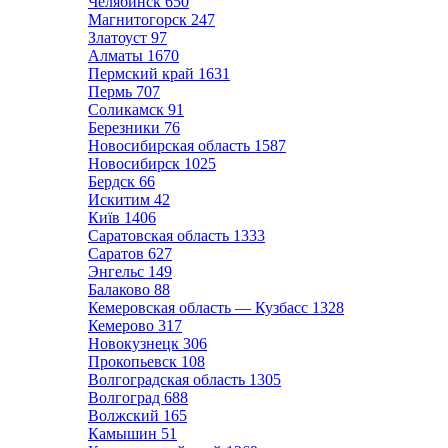
Челябинск
650
Магнитогорск
247
Златоуст
97
Алматы
1670
Пермский край
1631
Пермь
707
Соликамск
91
Березники
76
Новосибирская область
1587
Новосибирск
1025
Бердск
66
Искитим
42
Київ
1406
Саратовская область
1333
Саратов
627
Энгельс
149
Балаково
88
Кемеровская область — Кузбасс
1328
Кемерово
317
Новокузнецк
306
Прокопьевск
108
Волгоградская область
1305
Волгоград
688
Волжский
165
Камышин
51