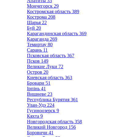
Апатиты
33
Мончегорск
29
Костромская область
389
Кострома
208
Шарья
22
Буй
20
Карагандинская область
369
Караганда
269
Темиртау
80
Сарань
11
Псковская область
367
Псков
149
Великие Луки
72
Остров
20
Киевская область
363
Бровари
51
Ірпінь
41
Вишневе
23
Республика Бурятия
361
Улан-Удэ
224
Гусиноозерск
9
Кяхта
9
Новгородская область
358
Великий Новгород
156
Боровичи
41