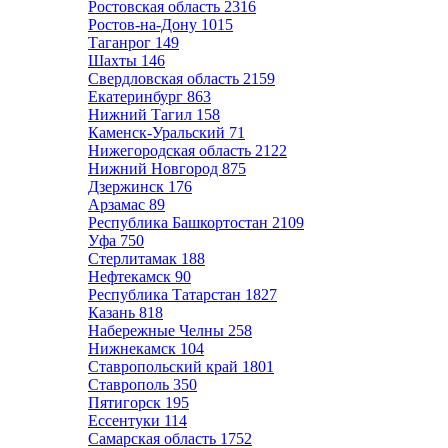
Ростовская область
2316
Ростов-на-Дону
1015
Таганрог
149
Шахты
146
Свердловская область
2159
Екатеринбург
863
Нижний Тагил
158
Каменск-Уральский
71
Нижегородская область
2122
Нижний Новгород
875
Дзержинск
176
Арзамас
89
Республика Башкортостан
2109
Уфа
750
Стерлитамак
188
Нефтекамск
90
Республика Татарстан
1827
Казань
818
Набережные Челны
258
Нижнекамск
104
Ставропольский край
1801
Ставрополь
350
Пятигорск
195
Ессентуки
114
Самарская область
1752