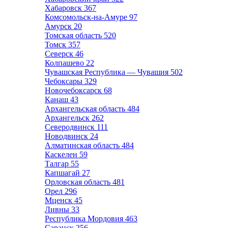
Хабаровск
367
Комсомольск-на-Амуре
97
Амурск
20
Томская область
520
Томск
357
Северск
46
Колпашево
22
Чувашская Республика — Чувашия
502
Чебоксары
329
Новочебоксарск
68
Канаш
43
Архангельская область
484
Архангельск
262
Северодвинск
111
Новодвинск
24
Алматинская область
484
Каскелен
59
Талгар
55
Капшагай
27
Орловская область
481
Орел
296
Мценск
45
Ливны
33
Республика Мордовия
463
Саранск
256