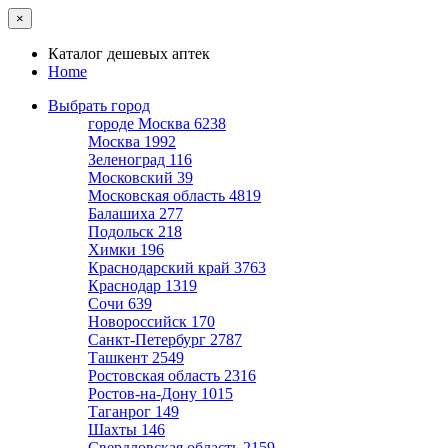
×
Каталог дешевых аптек
Home
Выбрать город
городе Москва
6238
Москва
1992
Зеленоград
116
Московский
39
Московская область
4819
Балашиха
277
Подольск
218
Химки
196
Краснодарский край
3763
Краснодар
1319
Сочи
639
Новороссийск
170
Санкт-Петербург
2787
Ташкент
2549
Ростовская область
2316
Ростов-на-Дону
1015
Таганрог
149
Шахты
146
Свердловская область
2159