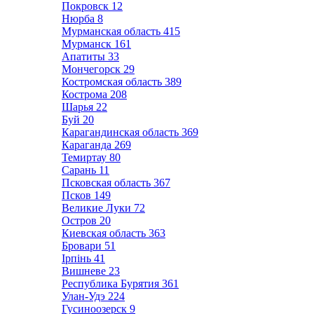
Покровск
12
Нюрба
8
Мурманская область
415
Мурманск
161
Апатиты
33
Мончегорск
29
Костромская область
389
Кострома
208
Шарья
22
Буй
20
Карагандинская область
369
Караганда
269
Темиртау
80
Сарань
11
Псковская область
367
Псков
149
Великие Луки
72
Остров
20
Киевская область
363
Бровари
51
Ірпінь
41
Вишневе
23
Республика Бурятия
361
Улан-Удэ
224
Гусиноозерск
9