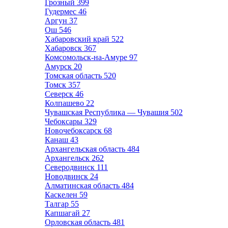
Грозный
399
Гудермес
46
Аргун
37
Ош
546
Хабаровский край
522
Хабаровск
367
Комсомольск-на-Амуре
97
Амурск
20
Томская область
520
Томск
357
Северск
46
Колпашево
22
Чувашская Республика — Чувашия
502
Чебоксары
329
Новочебоксарск
68
Канаш
43
Архангельская область
484
Архангельск
262
Северодвинск
111
Новодвинск
24
Алматинская область
484
Каскелен
59
Талгар
55
Капшагай
27
Орловская область
481