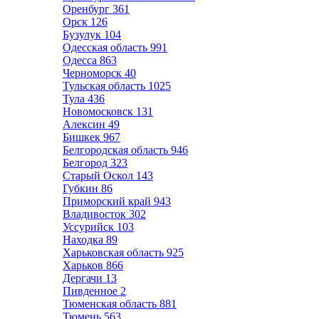
Оренбург
361
Орск
126
Бузулук
104
Одесская область
991
Одесса
863
Черноморск
40
Тульская область
1025
Тула
436
Новомосковск
131
Алексин
49
Бишкек
967
Белгородская область
946
Белгород
323
Старый Оскол
143
Губкин
86
Приморский край
943
Владивосток
302
Уссурийск
103
Находка
89
Харьковская область
925
Харьков
866
Дергачи
13
Пивденное
2
Тюменская область
881
Тюмень
563