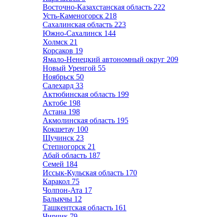
Восточно-Казахстанская область
222
Усть-Каменогорск
218
Сахалинская область
223
Южно-Сахалинск
144
Холмск
21
Корсаков
19
Ямало-Ненецкий автономный округ
209
Новый Уренгой
55
Ноябрьск
50
Салехард
33
Актюбинская область
199
Актобе
198
Астана
198
Акмолинская область
195
Кокшетау
100
Щучинск
23
Степногорск
21
Абай область
187
Семей
184
Иссык-Кульская область
170
Каракол
75
Чолпон-Ата
17
Балыкчы
12
Ташкентская область
161
Чирчик
79