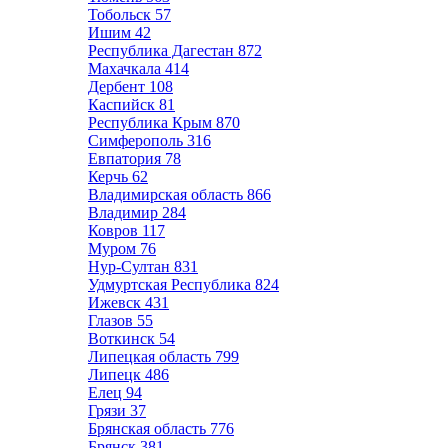
Тобольск
57
Ишим
42
Республика Дагестан
872
Махачкала
414
Дербент
108
Каспийск
81
Республика Крым
870
Симферополь
316
Евпатория
78
Керчь
62
Владимирская область
866
Владимир
284
Ковров
117
Муром
76
Нур-Султан
831
Удмуртская Республика
824
Ижевск
431
Глазов
55
Воткинск
54
Липецкая область
799
Липецк
486
Елец
94
Грязи
37
Брянская область
776
Брянск
381