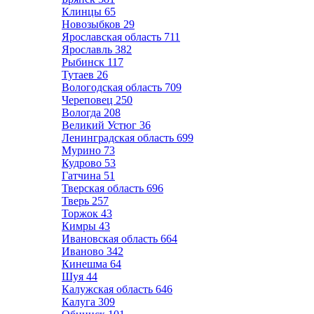
Клинцы
65
Новозыбков
29
Ярославская область
711
Ярославль
382
Рыбинск
117
Тутаев
26
Вологодская область
709
Череповец
250
Вологда
208
Великий Устюг
36
Ленинградская область
699
Мурино
73
Кудрово
53
Гатчина
51
Тверская область
696
Тверь
257
Торжок
43
Кимры
43
Ивановская область
664
Иваново
342
Кинешма
64
Шуя
44
Калужская область
646
Калуга
309