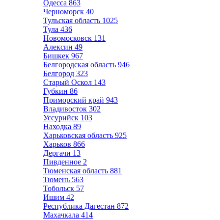
Одесса
863
Черноморск
40
Тульская область
1025
Тула
436
Новомосковск
131
Алексин
49
Бишкек
967
Белгородская область
946
Белгород
323
Старый Оскол
143
Губкин
86
Приморский край
943
Владивосток
302
Уссурийск
103
Находка
89
Харьковская область
925
Харьков
866
Дергачи
13
Пивденное
2
Тюменская область
881
Тюмень
563
Тобольск
57
Ишим
42
Республика Дагестан
872
Махачкала
414