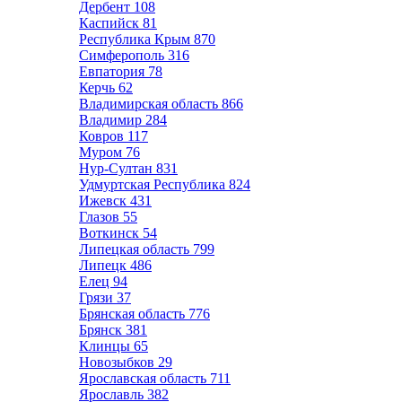
Дербент
108
Каспийск
81
Республика Крым
870
Симферополь
316
Евпатория
78
Керчь
62
Владимирская область
866
Владимир
284
Ковров
117
Муром
76
Нур-Султан
831
Удмуртская Республика
824
Ижевск
431
Глазов
55
Воткинск
54
Липецкая область
799
Липецк
486
Елец
94
Грязи
37
Брянская область
776
Брянск
381
Клинцы
65
Новозыбков
29
Ярославская область
711
Ярославль
382