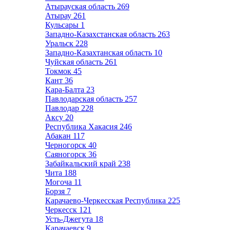
Атырауская область
269
Атырау
261
Кульсары
1
Западно-Казахстанская область
263
Уральск
228
Западно-Казахтанская область
10
Чуйская область
261
Токмок
45
Кант
36
Кара-Балта
23
Павлодарская область
257
Павлодар
228
Аксу
20
Республика Хакасия
246
Абакан
117
Черногорск
40
Саяногорск
36
Забайкальский край
238
Чита
188
Могоча
11
Борзя
7
Карачаево-Черкесская Республика
225
Черкесск
121
Усть-Джегута
18
Карачаевск
9