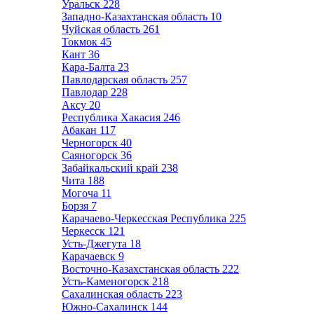
Уральск
228
Западно-Казахтанская область
10
Чуйская область
261
Токмок
45
Кант
36
Кара-Балта
23
Павлодарская область
257
Павлодар
228
Аксу
20
Республика Хакасия
246
Абакан
117
Черногорск
40
Саяногорск
36
Забайкальский край
238
Чита
188
Могоча
11
Борзя
7
Карачаево-Черкесская Республика
225
Черкесск
121
Усть-Джегута
18
Карачаевск
9
Восточно-Казахстанская область
222
Усть-Каменогорск
218
Сахалинская область
223
Южно-Сахалинск
144