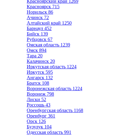
Красноярский край
1269
Красноярск
715
Норильск
86
Ачинск
72
Алтайский край
1250
Барнаул
452
Бийск
139
Рубцовск
67
Омская область
1239
Омск
894
Тара
20
Калачинск
20
Иркутская область
1224
Иркутск
595
Ангарск
132
Братск
108
Воронежская область
1224
Воронеж
798
Лиски
52
Россошь
43
Оренбургская область
1168
Оренбург
361
Орск
126
Бузулук
104
Одесская область
991