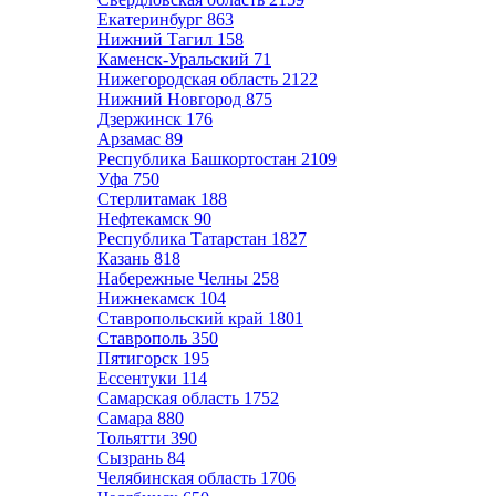
Екатеринбург
863
Нижний Тагил
158
Каменск-Уральский
71
Нижегородская область
2122
Нижний Новгород
875
Дзержинск
176
Арзамас
89
Республика Башкортостан
2109
Уфа
750
Стерлитамак
188
Нефтекамск
90
Республика Татарстан
1827
Казань
818
Набережные Челны
258
Нижнекамск
104
Ставропольский край
1801
Ставрополь
350
Пятигорск
195
Ессентуки
114
Самарская область
1752
Самара
880
Тольятти
390
Сызрань
84
Челябинская область
1706