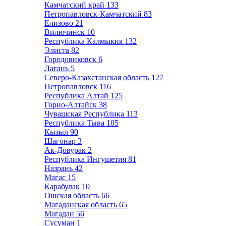
Камчатский край
133
Петропавловск-Камчатский
83
Елизово
21
Вилючинск
10
Республика Калмыкия
132
Элиста
82
Городовиковск
6
Лагань
5
Северо-Казахстанская область
127
Петропавловск
116
Республика Алтай
125
Горно-Алтайск
38
Чувашская Республика
113
Республика Тыва
105
Кызыл
90
Шагонар
3
Ак-Довурак
2
Республика Ингушетия
81
Назрань
42
Магас
15
Карабулак
10
Ошская область
66
Магаданская область
65
Магадан
56
Сусуман
1