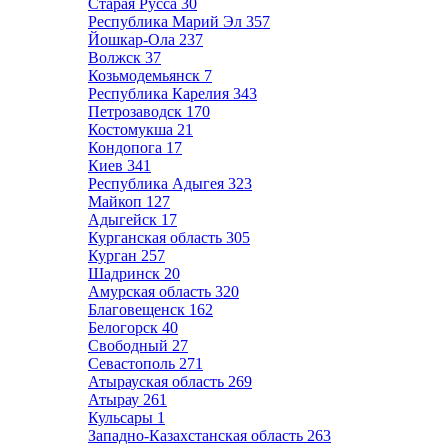
Старая Русса
30
Республика Марий Эл
357
Йошкар-Ола
237
Волжск
37
Козьмодемьянск
7
Республика Карелия
343
Петрозаводск
170
Костомукша
21
Кондопога
17
Киев
341
Республика Адыгея
323
Майкоп
127
Адыгейск
17
Курганская область
305
Курган
257
Шадринск
20
Амурская область
320
Благовещенск
162
Белогорск
40
Свободный
27
Севастополь
271
Атырауская область
269
Атырау
261
Кульсары
1
Западно-Казахстанская область
263