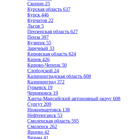
Скопин
25
Курская область
637
Курск
446
Курчатов
22
Льгов
5
Пензенская область
627
Пенза
397
Кузнецк
55
Заречный
33
Кировская область
624
Киров
426
Кирово-Чепецк
50
Слободской
24
Калининградская область
608
Калининград
372
Гурьевск
19
Черняховск
19
Ханты-Мансийский автономный округ
608
Сургут
209
Нижневартовск
138
Нефтеюганск
53
Смоленская область
595
Смоленск
262
Ярцево
42
Вязьма
41