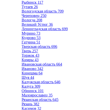
Рыбинск
117
Тутаев
26
Вологодская область
709
Череповец
250
Вологда
208
Великий Устюг
36
Ленинградская область
699
Мурино
73
Кудрово
53
Гатчина
51
Тверская область
696
Тверь
257
Торжок
43
Кимры
43
Ивановская область
664
Иваново
342
Кинешма
64
Шуя
44
Калужская область
646
Калуга
309
Обнинск
101
Малоярославец
35
Рязанская область
645
Рязань
382
Касимов
32