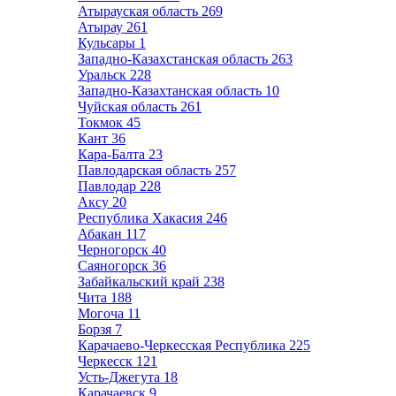
Атырауская область
269
Атырау
261
Кульсары
1
Западно-Казахстанская область
263
Уральск
228
Западно-Казахтанская область
10
Чуйская область
261
Токмок
45
Кант
36
Кара-Балта
23
Павлодарская область
257
Павлодар
228
Аксу
20
Республика Хакасия
246
Абакан
117
Черногорск
40
Саяногорск
36
Забайкальский край
238
Чита
188
Могоча
11
Борзя
7
Карачаево-Черкесская Республика
225
Черкесск
121
Усть-Джегута
18
Карачаевск
9