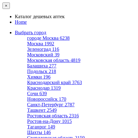
×
Каталог дешевых аптек
Home
Выбрать город
городе Москва
6238
Москва
1992
Зеленоград
116
Московский
39
Московская область
4819
Балашиха
277
Подольск
218
Химки
196
Краснодарский край
3763
Краснодар
1319
Сочи
639
Новороссийск
170
Санкт-Петербург
2787
Ташкент
2549
Ростовская область
2316
Ростов-на-Дону
1015
Таганрог
149
Шахты
146
Свердловская область
2159