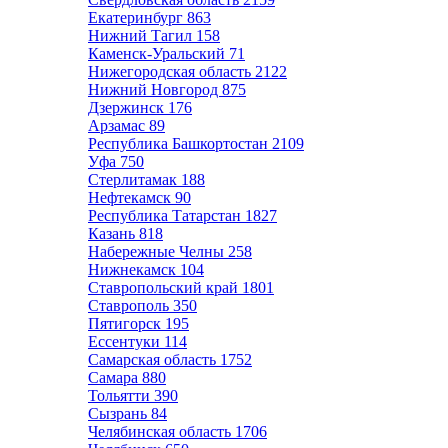
Екатеринбург
863
Нижний Тагил
158
Каменск-Уральский
71
Нижегородская область
2122
Нижний Новгород
875
Дзержинск
176
Арзамас
89
Республика Башкортостан
2109
Уфа
750
Стерлитамак
188
Нефтекамск
90
Республика Татарстан
1827
Казань
818
Набережные Челны
258
Нижнекамск
104
Ставропольский край
1801
Ставрополь
350
Пятигорск
195
Ессентуки
114
Самарская область
1752
Самара
880
Тольятти
390
Сызрань
84
Челябинская область
1706