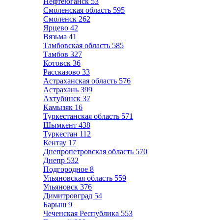
Нефтеюганск
53
Смоленская область
595
Смоленск
262
Ярцево
42
Вязьма
41
Тамбовская область
585
Тамбов
327
Котовск
36
Рассказово
33
Астраханская область
576
Астрахань
399
Ахтубинск
37
Камызяк
16
Туркестанская область
571
Шымкент
438
Туркестан
112
Кентау
17
Днепропетровская область
570
Днепр
532
Подгородное
8
Ульяновская область
559
Ульяновск
376
Димитровград
54
Барыш
9
Чеченская Республика
553