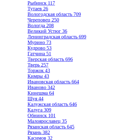
Рыбинск
117
Тутаев
26
Вологодская область
709
Череповец
250
Вологда
208
Великий Устюг
36
Ленинградская область
699
Мурино
73
Кудрово
53
Гатчина
51
Тверская область
696
Тверь
257
Торжок
43
Кимры
43
Ивановская область
664
Иваново
342
Кинешма
64
Шуя
44
Калужская область
646
Калуга
309
Обнинск
101
Малоярославец
35
Рязанская область
645
Рязань
382
Касимов
32