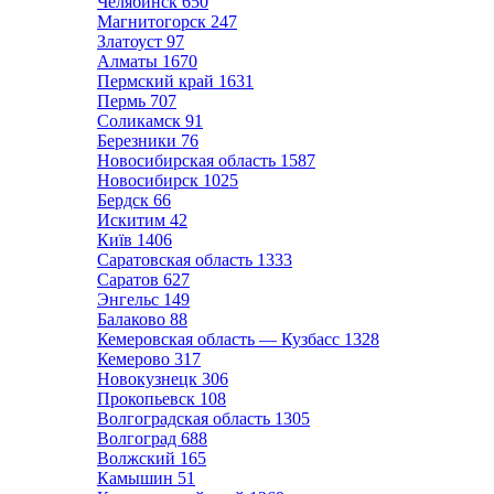
Челябинск
650
Магнитогорск
247
Златоуст
97
Алматы
1670
Пермский край
1631
Пермь
707
Соликамск
91
Березники
76
Новосибирская область
1587
Новосибирск
1025
Бердск
66
Искитим
42
Київ
1406
Саратовская область
1333
Саратов
627
Энгельс
149
Балаково
88
Кемеровская область — Кузбасс
1328
Кемерово
317
Новокузнецк
306
Прокопьевск
108
Волгоградская область
1305
Волгоград
688
Волжский
165
Камышин
51