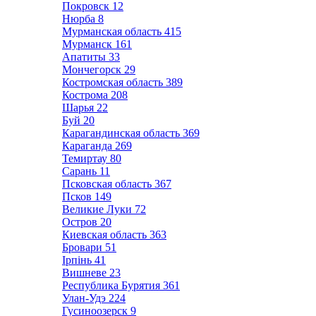
Покровск
12
Нюрба
8
Мурманская область
415
Мурманск
161
Апатиты
33
Мончегорск
29
Костромская область
389
Кострома
208
Шарья
22
Буй
20
Карагандинская область
369
Караганда
269
Темиртау
80
Сарань
11
Псковская область
367
Псков
149
Великие Луки
72
Остров
20
Киевская область
363
Бровари
51
Ірпінь
41
Вишневе
23
Республика Бурятия
361
Улан-Удэ
224
Гусиноозерск
9