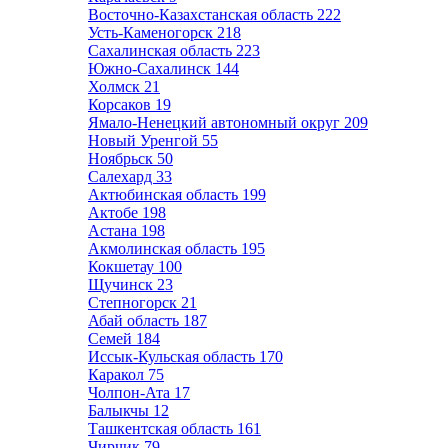
Восточно-Казахстанская область
222
Усть-Каменогорск
218
Сахалинская область
223
Южно-Сахалинск
144
Холмск
21
Корсаков
19
Ямало-Ненецкий автономный округ
209
Новый Уренгой
55
Ноябрьск
50
Салехард
33
Актюбинская область
199
Актобе
198
Астана
198
Акмолинская область
195
Кокшетау
100
Щучинск
23
Степногорск
21
Абай область
187
Семей
184
Иссык-Кульская область
170
Каракол
75
Чолпон-Ата
17
Балыкчы
12
Ташкентская область
161
Чирчик
79