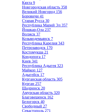
Кяхта
9
Новгородская область
358
Великий Новгород
156
Боровичи
41
Старая Русса
30
Республика Марий Эл
357
Йошкар-Ола
237
Волжск
37
Козьмодемьянск
7
Республика Карелия
343
Петрозаводск
170
Костомукша
21
Кондопога
17
Киев
341
Республика Адыгея
323
Майкоп
127
Адыгейск
17
Курганская область
305
Курган
257
Шадринск
20
Амурская область
320
Благовещенск
162
Белогорск
40
Свободный
27
Севастополь
271