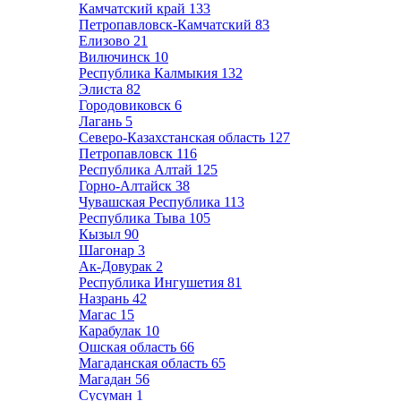
Камчатский край
133
Петропавловск-Камчатский
83
Елизово
21
Вилючинск
10
Республика Калмыкия
132
Элиста
82
Городовиковск
6
Лагань
5
Северо-Казахстанская область
127
Петропавловск
116
Республика Алтай
125
Горно-Алтайск
38
Чувашская Республика
113
Республика Тыва
105
Кызыл
90
Шагонар
3
Ак-Довурак
2
Республика Ингушетия
81
Назрань
42
Магас
15
Карабулак
10
Ошская область
66
Магаданская область
65
Магадан
56
Сусуман
1