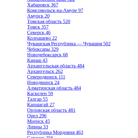
Хабаровск
367
Комсомольск-на-Амуре
97
Амурск
20
Томская область
520
Томск
357
Северск
46
Колпашево
22
Чувашская Республика — Чувашия
502
Чебоксары
329
Новочебоксарск
68
Канаш
43
Архангельская область
484
Архангельск
262
Северодвинск
111
Новодвинск
24
Алматинская область
484
Каскелен
59
Талгар
55
Капшагай
27
Орловская область
481
Орел
296
Мценск
45
Ливны
33
Республика Мордовия
463
Саранск
256