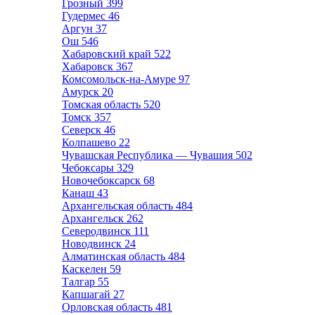
Грозный
399
Гудермес
46
Аргун
37
Ош
546
Хабаровский край
522
Хабаровск
367
Комсомольск-на-Амуре
97
Амурск
20
Томская область
520
Томск
357
Северск
46
Колпашево
22
Чувашская Республика — Чувашия
502
Чебоксары
329
Новочебоксарск
68
Канаш
43
Архангельская область
484
Архангельск
262
Северодвинск
111
Новодвинск
24
Алматинская область
484
Каскелен
59
Талгар
55
Капшагай
27
Орловская область
481