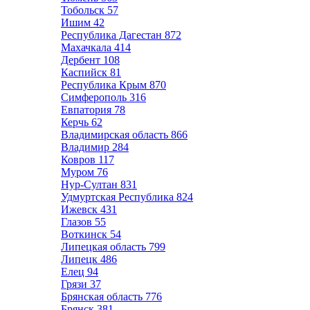
Тобольск
57
Ишим
42
Республика Дагестан
872
Махачкала
414
Дербент
108
Каспийск
81
Республика Крым
870
Симферополь
316
Евпатория
78
Керчь
62
Владимирская область
866
Владимир
284
Ковров
117
Муром
76
Нур-Султан
831
Удмуртская Республика
824
Ижевск
431
Глазов
55
Воткинск
54
Липецкая область
799
Липецк
486
Елец
94
Грязи
37
Брянская область
776
Брянск
381