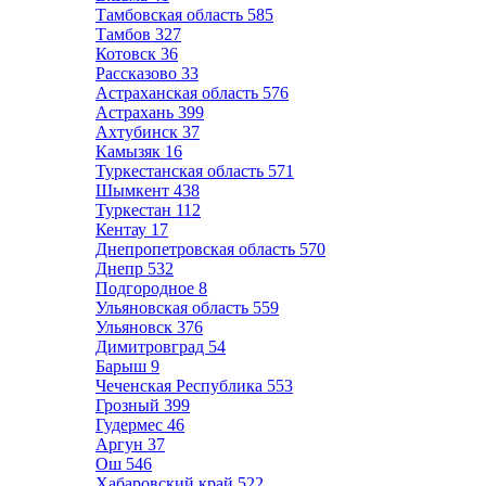
Тамбовская область
585
Тамбов
327
Котовск
36
Рассказово
33
Астраханская область
576
Астрахань
399
Ахтубинск
37
Камызяк
16
Туркестанская область
571
Шымкент
438
Туркестан
112
Кентау
17
Днепропетровская область
570
Днепр
532
Подгородное
8
Ульяновская область
559
Ульяновск
376
Димитровград
54
Барыш
9
Чеченская Республика
553
Грозный
399
Гудермес
46
Аргун
37
Ош
546
Хабаровский край
522