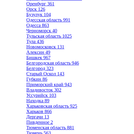
Оренбург
361
Орск
126
Бузулук
104
Одесская область
991
Одесса
863
Черноморск
40
Тульская область
1025
Тула
436
Новомосковск
131
Алексин
49
Бишкек
967
Белгородская область
946
Белгород
323
Старый Оскол
143
Губкин
86
Приморский край
943
Владивосток
302
Уссурийск
103
Находка
89
Харьковская область
925
Харьков
866
Дергачи
13
Пивденное
2
Тюменская область
881
Тюмень
563