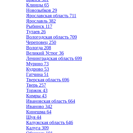
Клинцы
65
Новозыбков
29
Ярославская область
711
Ярославль
382
Рыбинск
117
Тутаев
26
Вологодская область
709
Череповец
250
Вологда
208
Великий Устюг
36
Ленинградская область
699
Мурино
73
Кудрово
53
Гатчина
51
Тверская область
696
Тверь
257
Торжок
43
Кимры
43
Ивановская область
664
Иваново
342
Кинешма
64
Шуя
44
Калужская область
646
Калуга
309