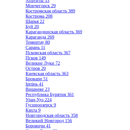
Апатиты
33
Мончегорск
29
Костромская область
389
Кострома
208
Шарья
22
Буй
20
Карагандинская область
369
Караганда
269
Темиртау
80
Сарань
11
Псковская область
367
Псков
149
Великие Луки
72
Остров
20
Киевская область
363
Бровари
51
Ірпінь
41
Вишневе
23
Республика Бурятия
361
Улан-Удэ
224
Гусиноозерск
9
Кяхта
9
Новгородская область
358
Великий Новгород
156
Боровичи
41