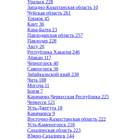
Уральск
228
Западно-Казахтанская область
10
Чуйская область
261
Токмок
45
Кант
36
Кара-Балта
23
Павлодарская область
257
Павлодар
228
Аксу
20
Республика Хакасия
246
Абакан
117
Черногорск
40
Саяногорск
36
Забайкальский край
238
Чита
188
Могоча
11
Борзя
7
Карачаево-Черкесская Республика
225
Черкесск
121
Усть-Джегута
18
Карачаевск
9
Восточно-Казахстанская область
222
Усть-Каменогорск
218
Сахалинская область
223
Южно-Сахалинск
144