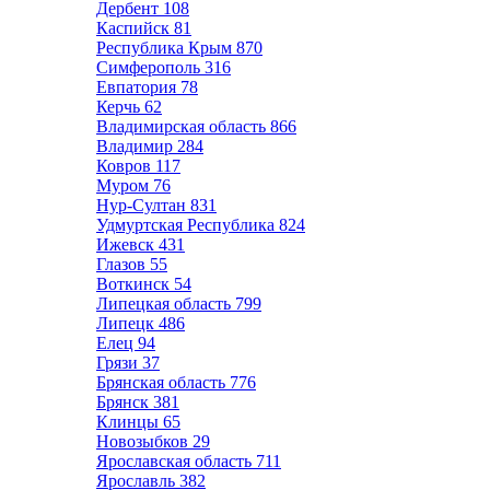
Дербент
108
Каспийск
81
Республика Крым
870
Симферополь
316
Евпатория
78
Керчь
62
Владимирская область
866
Владимир
284
Ковров
117
Муром
76
Нур-Султан
831
Удмуртская Республика
824
Ижевск
431
Глазов
55
Воткинск
54
Липецкая область
799
Липецк
486
Елец
94
Грязи
37
Брянская область
776
Брянск
381
Клинцы
65
Новозыбков
29
Ярославская область
711
Ярославль
382