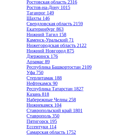
Ростовская область
2316
Ростов-на-Дону
1015
Таганрог
149
Шахты
146
Свердловская область
2159
Екатеринбург
863
Нижний Тагил
158
Каменск-Уральский
71
Нижегородская область
2122
Нижний Новгород
875
Дзержинск
176
Арзамас
89
Республика Башкортостан
2109
Уфа
750
Стерлитамак
188
Нефтекамск
90
Республика Татарстан
1827
Казань
818
Набережные Челны
258
Нижнекамск
104
Ставропольский край
1801
Ставрополь
350
Пятигорск
195
Ессентуки
114
Самарская область
1752