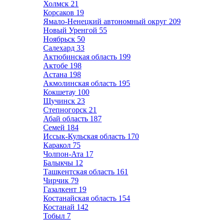
Холмск
21
Корсаков
19
Ямало-Ненецкий автономный округ
209
Новый Уренгой
55
Ноябрьск
50
Салехард
33
Актюбинская область
199
Актобе
198
Астана
198
Акмолинская область
195
Кокшетау
100
Щучинск
23
Степногорск
21
Абай область
187
Семей
184
Иссык-Кульская область
170
Каракол
75
Чолпон-Ата
17
Балыкчы
12
Ташкентская область
161
Чирчик
79
Газалкент
19
Костанайская область
154
Костанай
142
Тобыл
7