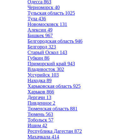
Одесса
863
Черноморск
40
Тульская область
1025
Тула
436
Новомосковск
131
Алексин
49
Бишкек
967
Белгородская область
946
Белгород
323
Старый Оскол
143
Губкин
86
Приморский край
943
Владивосток
302
Уссурийск
103
Находка
89
Харьковская область
925
Харьков
866
Дергачи
13
Пивденное
2
Тюменская область
881
Тюмень
563
Тобольск
57
Ишим
42
Республика Дагестан
872
Махачкала
414