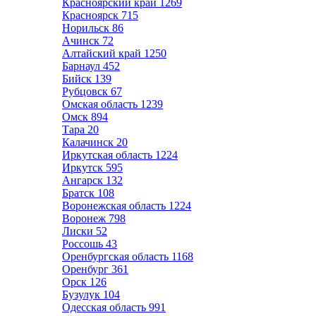
Красноярский край
1269
Красноярск
715
Норильск
86
Ачинск
72
Алтайский край
1250
Барнаул
452
Бийск
139
Рубцовск
67
Омская область
1239
Омск
894
Тара
20
Калачинск
20
Иркутская область
1224
Иркутск
595
Ангарск
132
Братск
108
Воронежская область
1224
Воронеж
798
Лиски
52
Россошь
43
Оренбургская область
1168
Оренбург
361
Орск
126
Бузулук
104
Одесская область
991