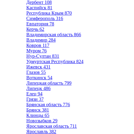
Дербент
108
Каспийск
81
Республика Крым
870
Симферополь
316
Евпатория
78
Керчь
62
Владимирская область
866
Владимир
284
Ковров
117
Муром
76
Нур-Султан
831
Удмуртская Республика
824
Ижевск
431
Глазов
55
Воткинск
54
Липецкая область
799
Липецк
486
Елец
94
Грязи
37
Брянская область
776
Брянск
381
Клинцы
65
Новозыбков
29
Ярославская область
711
Ярославль
382