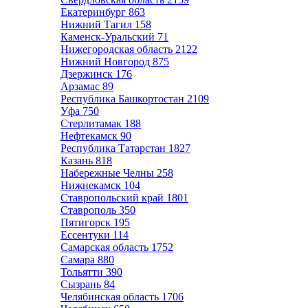
Екатеринбург
863
Нижний Тагил
158
Каменск-Уральский
71
Нижегородская область
2122
Нижний Новгород
875
Дзержинск
176
Арзамас
89
Республика Башкортостан
2109
Уфа
750
Стерлитамак
188
Нефтекамск
90
Республика Татарстан
1827
Казань
818
Набережные Челны
258
Нижнекамск
104
Ставропольский край
1801
Ставрополь
350
Пятигорск
195
Ессентуки
114
Самарская область
1752
Самара
880
Тольятти
390
Сызрань
84
Челябинская область
1706