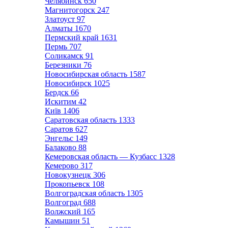
Челябинск
650
Магнитогорск
247
Златоуст
97
Алматы
1670
Пермский край
1631
Пермь
707
Соликамск
91
Березники
76
Новосибирская область
1587
Новосибирск
1025
Бердск
66
Искитим
42
Київ
1406
Саратовская область
1333
Саратов
627
Энгельс
149
Балаково
88
Кемеровская область — Кузбасс
1328
Кемерово
317
Новокузнецк
306
Прокопьевск
108
Волгоградская область
1305
Волгоград
688
Волжский
165
Камышин
51