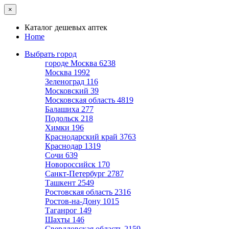
×
Каталог дешевых аптек
Home
Выбрать город
городе Москва
6238
Москва
1992
Зеленоград
116
Московский
39
Московская область
4819
Балашиха
277
Подольск
218
Химки
196
Краснодарский край
3763
Краснодар
1319
Сочи
639
Новороссийск
170
Санкт-Петербург
2787
Ташкент
2549
Ростовская область
2316
Ростов-на-Дону
1015
Таганрог
149
Шахты
146
Свердловская область
2159