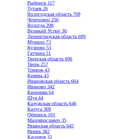
Рыбинск
117
Тутаев
26
Вологодская область
709
Череповец
250
Вологда
208
Великий Устюг
36
Ленинградская область
699
Мурино
73
Кудрово
53
Гатчина
51
Тверская область
696
Тверь
257
Торжок
43
Кимры
43
Ивановская область
664
Иваново
342
Кинешма
64
Шуя
44
Калужская область
646
Калуга
309
Обнинск
101
Малоярославец
35
Рязанская область
645
Рязань
382
Касимов
32