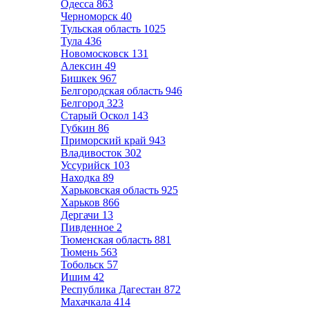
Одесса
863
Черноморск
40
Тульская область
1025
Тула
436
Новомосковск
131
Алексин
49
Бишкек
967
Белгородская область
946
Белгород
323
Старый Оскол
143
Губкин
86
Приморский край
943
Владивосток
302
Уссурийск
103
Находка
89
Харьковская область
925
Харьков
866
Дергачи
13
Пивденное
2
Тюменская область
881
Тюмень
563
Тобольск
57
Ишим
42
Республика Дагестан
872
Махачкала
414