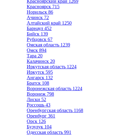
Красноярский край
1269
Красноярск
715
Норильск
86
Ачинск
72
Алтайский край
1250
Барнаул
452
Бийск
139
Рубцовск
67
Омская область
1239
Омск
894
Тара
20
Калачинск
20
Иркутская область
1224
Иркутск
595
Ангарск
132
Братск
108
Воронежская область
1224
Воронеж
798
Лиски
52
Россошь
43
Оренбургская область
1168
Оренбург
361
Орск
126
Бузулук
104
Одесская область
991