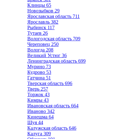
Клинцы
65
Новозыбков
29
Ярославская область
711
Ярославль
382
Рыбинск
117
Тутаев
26
Вологодская область
709
Череповец
250
Вологда
208
Великий Устюг
36
Ленинградская область
699
Мурино
73
Кудрово
53
Гатчина
51
Тверская область
696
Тверь
257
Торжок
43
Кимры
43
Ивановская область
664
Иваново
342
Кинешма
64
Шуя
44
Калужская область
646
Калуга
309