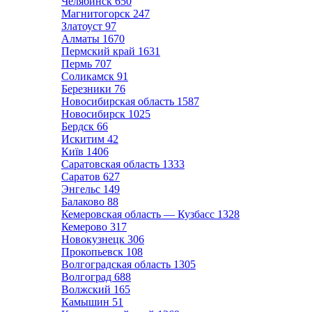
Челябинск
650
Магнитогорск
247
Златоуст
97
Алматы
1670
Пермский край
1631
Пермь
707
Соликамск
91
Березники
76
Новосибирская область
1587
Новосибирск
1025
Бердск
66
Искитим
42
Київ
1406
Саратовская область
1333
Саратов
627
Энгельс
149
Балаково
88
Кемеровская область — Кузбасс
1328
Кемерово
317
Новокузнецк
306
Прокопьевск
108
Волгоградская область
1305
Волгоград
688
Волжский
165
Камышин
51