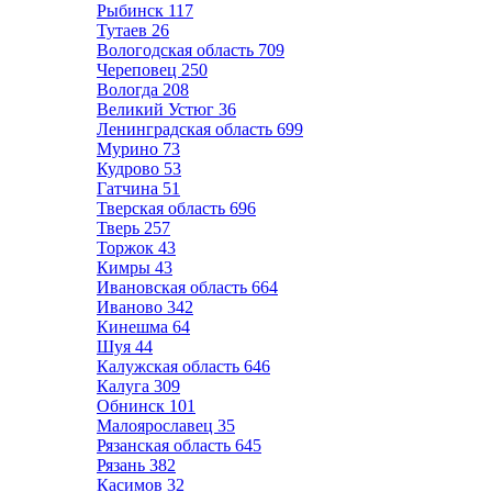
Рыбинск
117
Тутаев
26
Вологодская область
709
Череповец
250
Вологда
208
Великий Устюг
36
Ленинградская область
699
Мурино
73
Кудрово
53
Гатчина
51
Тверская область
696
Тверь
257
Торжок
43
Кимры
43
Ивановская область
664
Иваново
342
Кинешма
64
Шуя
44
Калужская область
646
Калуга
309
Обнинск
101
Малоярославец
35
Рязанская область
645
Рязань
382
Касимов
32