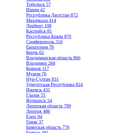
Тобольск
57
Ишим
42
Республика Дагестан
872
Махачкала
414
Дербент
108
Каспийск
81
Республика Крым
870
Симферополь
316
Евпатория
78
Керчь
62
Владимирская область
866
Владимир
284
Ковров
117
Муром
76
Нур-Султан
831
Удмуртская Республика
824
Ижевск
431
Глазов
55
Воткинск
54
Липецкая область
799
Липецк
486
Елец
94
Грязи
37
Брянская область
776
Брянск
381