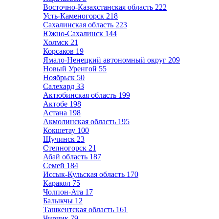
Восточно-Казахстанская область
222
Усть-Каменогорск
218
Сахалинская область
223
Южно-Сахалинск
144
Холмск
21
Корсаков
19
Ямало-Ненецкий автономный округ
209
Новый Уренгой
55
Ноябрьск
50
Салехард
33
Актюбинская область
199
Актобе
198
Астана
198
Акмолинская область
195
Кокшетау
100
Щучинск
23
Степногорск
21
Абай область
187
Семей
184
Иссык-Кульская область
170
Каракол
75
Чолпон-Ата
17
Балыкчы
12
Ташкентская область
161
Чирчик
79