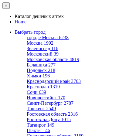
×
Каталог дешевых аптек
Home
Выбрать город
городе Москва
6238
Москва
1992
Зеленоград
116
Московский
39
Московская область
4819
Балашиха
277
Подольск
218
Химки
196
Краснодарский край
3763
Краснодар
1319
Сочи
639
Новороссийск
170
Санкт-Петербург
2787
Ташкент
2549
Ростовская область
2316
Ростов-на-Дону
1015
Таганрог
149
Шахты
146
Свердловская область
2159