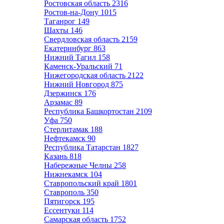
Ростовская область
2316
Ростов-на-Дону
1015
Таганрог
149
Шахты
146
Свердловская область
2159
Екатеринбург
863
Нижний Тагил
158
Каменск-Уральский
71
Нижегородская область
2122
Нижний Новгород
875
Дзержинск
176
Арзамас
89
Республика Башкортостан
2109
Уфа
750
Стерлитамак
188
Нефтекамск
90
Республика Татарстан
1827
Казань
818
Набережные Челны
258
Нижнекамск
104
Ставропольский край
1801
Ставрополь
350
Пятигорск
195
Ессентуки
114
Самарская область
1752