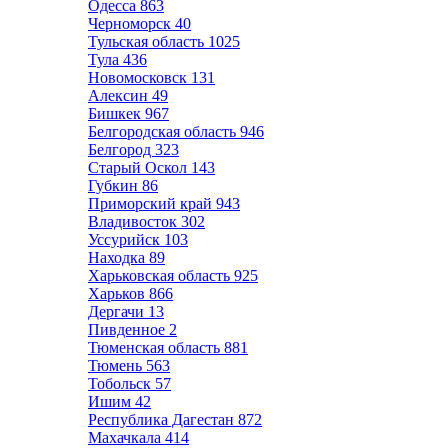
Одесса
863
Черноморск
40
Тульская область
1025
Тула
436
Новомосковск
131
Алексин
49
Бишкек
967
Белгородская область
946
Белгород
323
Старый Оскол
143
Губкин
86
Приморский край
943
Владивосток
302
Уссурийск
103
Находка
89
Харьковская область
925
Харьков
866
Дергачи
13
Пивденное
2
Тюменская область
881
Тюмень
563
Тобольск
57
Ишим
42
Республика Дагестан
872
Махачкала
414