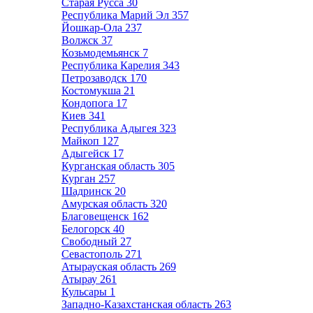
Старая Русса
30
Республика Марий Эл
357
Йошкар-Ола
237
Волжск
37
Козьмодемьянск
7
Республика Карелия
343
Петрозаводск
170
Костомукша
21
Кондопога
17
Киев
341
Республика Адыгея
323
Майкоп
127
Адыгейск
17
Курганская область
305
Курган
257
Шадринск
20
Амурская область
320
Благовещенск
162
Белогорск
40
Свободный
27
Севастополь
271
Атырауская область
269
Атырау
261
Кульсары
1
Западно-Казахстанская область
263