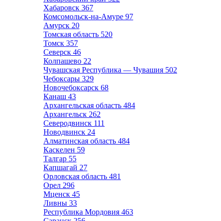
Хабаровск
367
Комсомольск-на-Амуре
97
Амурск
20
Томская область
520
Томск
357
Северск
46
Колпашево
22
Чувашская Республика — Чувашия
502
Чебоксары
329
Новочебоксарск
68
Канаш
43
Архангельская область
484
Архангельск
262
Северодвинск
111
Новодвинск
24
Алматинская область
484
Каскелен
59
Талгар
55
Капшагай
27
Орловская область
481
Орел
296
Мценск
45
Ливны
33
Республика Мордовия
463
Саранск
256