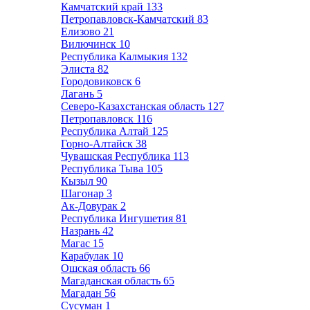
Камчатский край
133
Петропавловск-Камчатский
83
Елизово
21
Вилючинск
10
Республика Калмыкия
132
Элиста
82
Городовиковск
6
Лагань
5
Северо-Казахстанская область
127
Петропавловск
116
Республика Алтай
125
Горно-Алтайск
38
Чувашская Республика
113
Республика Тыва
105
Кызыл
90
Шагонар
3
Ак-Довурак
2
Республика Ингушетия
81
Назрань
42
Магас
15
Карабулак
10
Ошская область
66
Магаданская область
65
Магадан
56
Сусуман
1