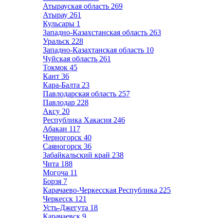
Атырауская область
269
Атырау
261
Кульсары
1
Западно-Казахстанская область
263
Уральск
228
Западно-Казахтанская область
10
Чуйская область
261
Токмок
45
Кант
36
Кара-Балта
23
Павлодарская область
257
Павлодар
228
Аксу
20
Республика Хакасия
246
Абакан
117
Черногорск
40
Саяногорск
36
Забайкальский край
238
Чита
188
Могоча
11
Борзя
7
Карачаево-Черкесская Республика
225
Черкесск
121
Усть-Джегута
18
Карачаевск
9