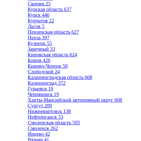
Скопин
25
Курская область
637
Курск
446
Курчатов
22
Льгов
5
Пензенская область
627
Пенза
397
Кузнецк
55
Заречный
33
Кировская область
624
Киров
426
Кирово-Чепецк
50
Слободской
24
Калининградская область
608
Калининград
372
Гурьевск
19
Черняховск
19
Ханты-Мансийский автономный округ
608
Сургут
209
Нижневартовск
138
Нефтеюганск
53
Смоленская область
595
Смоленск
262
Ярцево
42
Вязьма
41