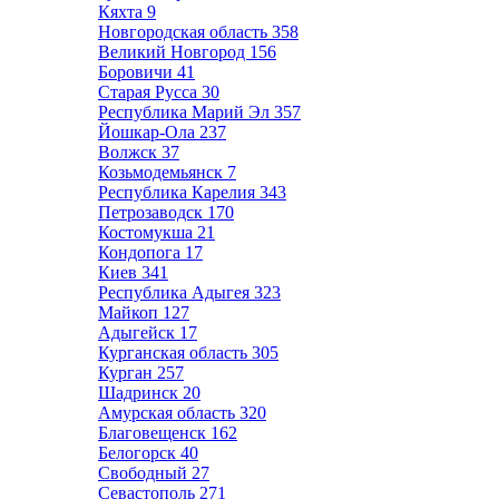
Кяхта
9
Новгородская область
358
Великий Новгород
156
Боровичи
41
Старая Русса
30
Республика Марий Эл
357
Йошкар-Ола
237
Волжск
37
Козьмодемьянск
7
Республика Карелия
343
Петрозаводск
170
Костомукша
21
Кондопога
17
Киев
341
Республика Адыгея
323
Майкоп
127
Адыгейск
17
Курганская область
305
Курган
257
Шадринск
20
Амурская область
320
Благовещенск
162
Белогорск
40
Свободный
27
Севастополь
271