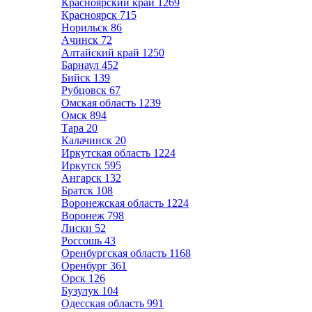
Красноярский край
1269
Красноярск
715
Норильск
86
Ачинск
72
Алтайский край
1250
Барнаул
452
Бийск
139
Рубцовск
67
Омская область
1239
Омск
894
Тара
20
Калачинск
20
Иркутская область
1224
Иркутск
595
Ангарск
132
Братск
108
Воронежская область
1224
Воронеж
798
Лиски
52
Россошь
43
Оренбургская область
1168
Оренбург
361
Орск
126
Бузулук
104
Одесская область
991