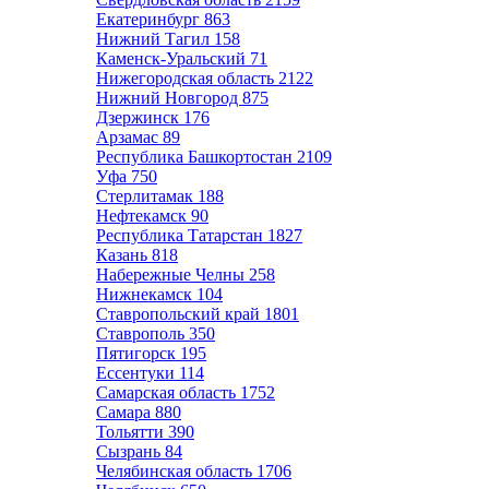
Екатеринбург
863
Нижний Тагил
158
Каменск-Уральский
71
Нижегородская область
2122
Нижний Новгород
875
Дзержинск
176
Арзамас
89
Республика Башкортостан
2109
Уфа
750
Стерлитамак
188
Нефтекамск
90
Республика Татарстан
1827
Казань
818
Набережные Челны
258
Нижнекамск
104
Ставропольский край
1801
Ставрополь
350
Пятигорск
195
Ессентуки
114
Самарская область
1752
Самара
880
Тольятти
390
Сызрань
84
Челябинская область
1706