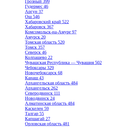
Грозный
399
Гудермес
46
Аргун
37
Ош
546
Хабаровский край
522
Хабаровск
367
Комсомольск-на-Амуре
97
Амурск
20
Томская область
520
Томск
357
Северск
46
Колпашево
22
Чувашская Республика — Чувашия
502
Чебоксары
329
Новочебоксарск
68
Канаш
43
Архангельская область
484
Архангельск
262
Северодвинск
111
Новодвинск
24
Алматинская область
484
Каскелен
59
Талгар
55
Капшагай
27
Орловская область
481