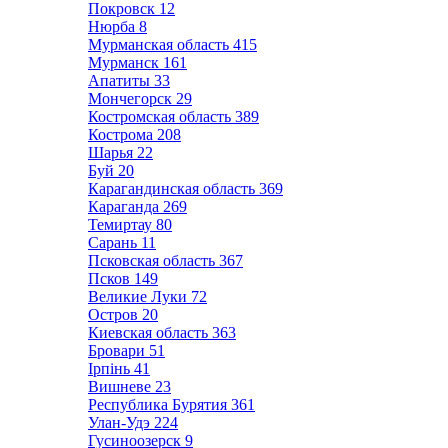
Покровск
12
Нюрба
8
Мурманская область
415
Мурманск
161
Апатиты
33
Мончегорск
29
Костромская область
389
Кострома
208
Шарья
22
Буй
20
Карагандинская область
369
Караганда
269
Темиртау
80
Сарань
11
Псковская область
367
Псков
149
Великие Луки
72
Остров
20
Киевская область
363
Бровари
51
Ірпінь
41
Вишневе
23
Республика Бурятия
361
Улан-Удэ
224
Гусиноозерск
9