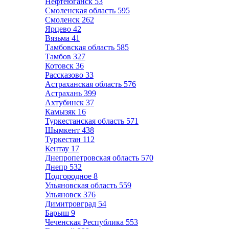
Нефтеюганск
53
Смоленская область
595
Смоленск
262
Ярцево
42
Вязьма
41
Тамбовская область
585
Тамбов
327
Котовск
36
Рассказово
33
Астраханская область
576
Астрахань
399
Ахтубинск
37
Камызяк
16
Туркестанская область
571
Шымкент
438
Туркестан
112
Кентау
17
Днепропетровская область
570
Днепр
532
Подгородное
8
Ульяновская область
559
Ульяновск
376
Димитровград
54
Барыш
9
Чеченская Республика
553