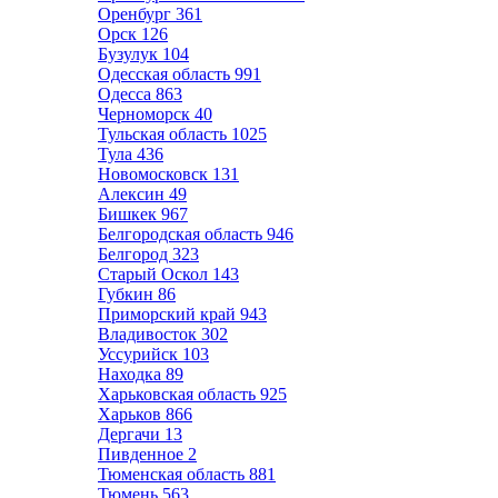
Оренбург
361
Орск
126
Бузулук
104
Одесская область
991
Одесса
863
Черноморск
40
Тульская область
1025
Тула
436
Новомосковск
131
Алексин
49
Бишкек
967
Белгородская область
946
Белгород
323
Старый Оскол
143
Губкин
86
Приморский край
943
Владивосток
302
Уссурийск
103
Находка
89
Харьковская область
925
Харьков
866
Дергачи
13
Пивденное
2
Тюменская область
881
Тюмень
563