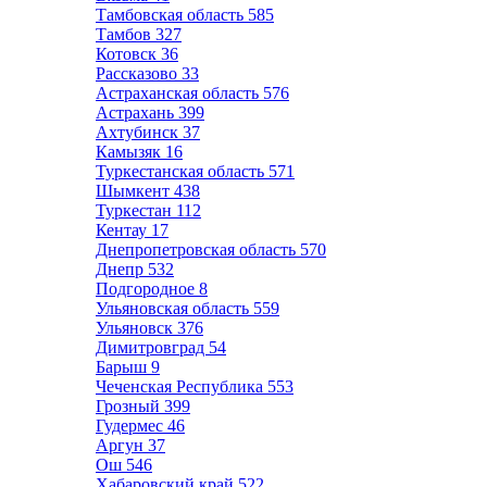
Тамбовская область
585
Тамбов
327
Котовск
36
Рассказово
33
Астраханская область
576
Астрахань
399
Ахтубинск
37
Камызяк
16
Туркестанская область
571
Шымкент
438
Туркестан
112
Кентау
17
Днепропетровская область
570
Днепр
532
Подгородное
8
Ульяновская область
559
Ульяновск
376
Димитровград
54
Барыш
9
Чеченская Республика
553
Грозный
399
Гудермес
46
Аргун
37
Ош
546
Хабаровский край
522