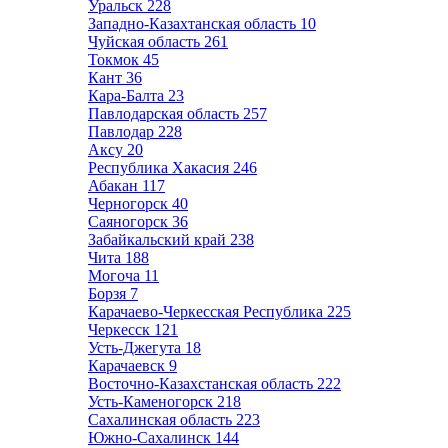
Уральск
228
Западно-Казахтанская область
10
Чуйская область
261
Токмок
45
Кант
36
Кара-Балта
23
Павлодарская область
257
Павлодар
228
Аксу
20
Республика Хакасия
246
Абакан
117
Черногорск
40
Саяногорск
36
Забайкальский край
238
Чита
188
Могоча
11
Борзя
7
Карачаево-Черкесская Республика
225
Черкесск
121
Усть-Джегута
18
Карачаевск
9
Восточно-Казахстанская область
222
Усть-Каменогорск
218
Сахалинская область
223
Южно-Сахалинск
144