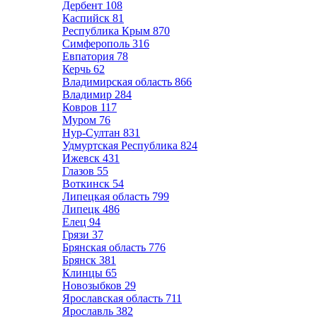
Дербент
108
Каспийск
81
Республика Крым
870
Симферополь
316
Евпатория
78
Керчь
62
Владимирская область
866
Владимир
284
Ковров
117
Муром
76
Нур-Султан
831
Удмуртская Республика
824
Ижевск
431
Глазов
55
Воткинск
54
Липецкая область
799
Липецк
486
Елец
94
Грязи
37
Брянская область
776
Брянск
381
Клинцы
65
Новозыбков
29
Ярославская область
711
Ярославль
382