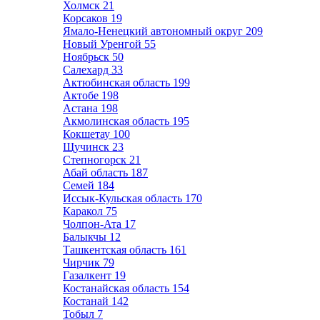
Холмск
21
Корсаков
19
Ямало-Ненецкий автономный округ
209
Новый Уренгой
55
Ноябрьск
50
Салехард
33
Актюбинская область
199
Актобе
198
Астана
198
Акмолинская область
195
Кокшетау
100
Щучинск
23
Степногорск
21
Абай область
187
Семей
184
Иссык-Кульская область
170
Каракол
75
Чолпон-Ата
17
Балыкчы
12
Ташкентская область
161
Чирчик
79
Газалкент
19
Костанайская область
154
Костанай
142
Тобыл
7