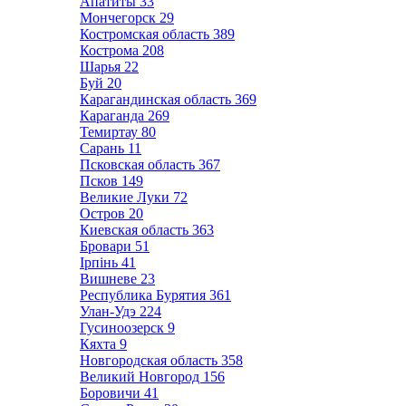
Апатиты
33
Мончегорск
29
Костромская область
389
Кострома
208
Шарья
22
Буй
20
Карагандинская область
369
Караганда
269
Темиртау
80
Сарань
11
Псковская область
367
Псков
149
Великие Луки
72
Остров
20
Киевская область
363
Бровари
51
Ірпінь
41
Вишневе
23
Республика Бурятия
361
Улан-Удэ
224
Гусиноозерск
9
Кяхта
9
Новгородская область
358
Великий Новгород
156
Боровичи
41