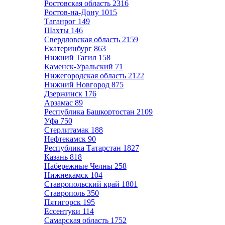
Ростовская область
2316
Ростов-на-Дону
1015
Таганрог
149
Шахты
146
Свердловская область
2159
Екатеринбург
863
Нижний Тагил
158
Каменск-Уральский
71
Нижегородская область
2122
Нижний Новгород
875
Дзержинск
176
Арзамас
89
Республика Башкортостан
2109
Уфа
750
Стерлитамак
188
Нефтекамск
90
Республика Татарстан
1827
Казань
818
Набережные Челны
258
Нижнекамск
104
Ставропольский край
1801
Ставрополь
350
Пятигорск
195
Ессентуки
114
Самарская область
1752