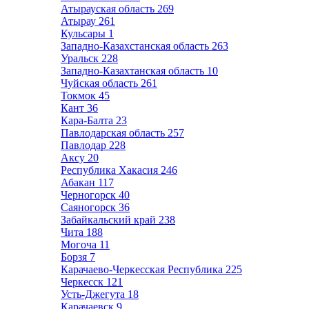
Атырауская область
269
Атырау
261
Кульсары
1
Западно-Казахстанская область
263
Уральск
228
Западно-Казахтанская область
10
Чуйская область
261
Токмок
45
Кант
36
Кара-Балта
23
Павлодарская область
257
Павлодар
228
Аксу
20
Республика Хакасия
246
Абакан
117
Черногорск
40
Саяногорск
36
Забайкальский край
238
Чита
188
Могоча
11
Борзя
7
Карачаево-Черкесская Республика
225
Черкесск
121
Усть-Джегута
18
Карачаевск
9