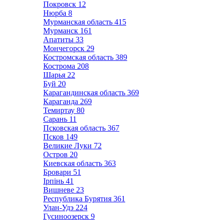
Покровск
12
Нюрба
8
Мурманская область
415
Мурманск
161
Апатиты
33
Мончегорск
29
Костромская область
389
Кострома
208
Шарья
22
Буй
20
Карагандинская область
369
Караганда
269
Темиртау
80
Сарань
11
Псковская область
367
Псков
149
Великие Луки
72
Остров
20
Киевская область
363
Бровари
51
Ірпінь
41
Вишневе
23
Республика Бурятия
361
Улан-Удэ
224
Гусиноозерск
9