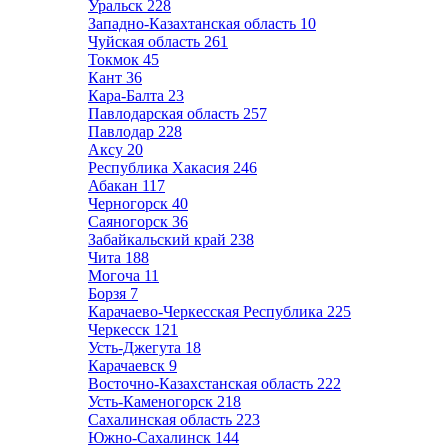
Уральск
228
Западно-Казахтанская область
10
Чуйская область
261
Токмок
45
Кант
36
Кара-Балта
23
Павлодарская область
257
Павлодар
228
Аксу
20
Республика Хакасия
246
Абакан
117
Черногорск
40
Саяногорск
36
Забайкальский край
238
Чита
188
Могоча
11
Борзя
7
Карачаево-Черкесская Республика
225
Черкесск
121
Усть-Джегута
18
Карачаевск
9
Восточно-Казахстанская область
222
Усть-Каменогорск
218
Сахалинская область
223
Южно-Сахалинск
144