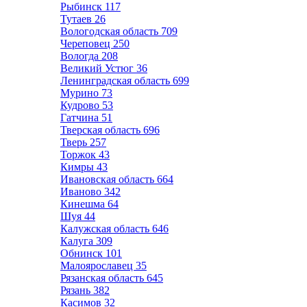
Рыбинск
117
Тутаев
26
Вологодская область
709
Череповец
250
Вологда
208
Великий Устюг
36
Ленинградская область
699
Мурино
73
Кудрово
53
Гатчина
51
Тверская область
696
Тверь
257
Торжок
43
Кимры
43
Ивановская область
664
Иваново
342
Кинешма
64
Шуя
44
Калужская область
646
Калуга
309
Обнинск
101
Малоярославец
35
Рязанская область
645
Рязань
382
Касимов
32