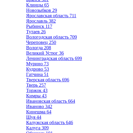
Клинцы
65
Новозыбков
29
Ярославская область
711
Ярославль
382
Рыбинск
117
Тутаев
26
Вологодская область
709
Череповец
250
Вологда
208
Великий Устюг
36
Ленинградская область
699
Мурино
73
Кудрово
53
Гатчина
51
Тверская область
696
Тверь
257
Торжок
43
Кимры
43
Ивановская область
664
Иваново
342
Кинешма
64
Шуя
44
Калужская область
646
Калуга
309