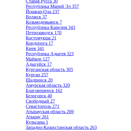
Старая Русса
30
Республика Марий Эл
357
Йошкар-Ола
237
Волжск
37
Козьмодемьянск
7
Республика Карелия
343
Петрозаводск
170
Костомукша
21
Кондопога
17
Киев
341
Республика Адыгея
323
Майкоп
127
Адыгейск
17
Курганская область
305
Курган
257
Шадринск
20
Амурская область
320
Благовещенск
162
Белогорск
40
Свободный
27
Севастополь
271
Атырауская область
269
Атырау
261
Кульсары
1
Западно-Казахстанская область
263