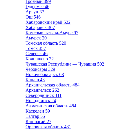
Грозный
399
Гудермес
46
Аргун
37
Ош
546
Хабаровский край
522
Хабаровск
367
Комсомольск-на-Амуре
97
Амурск
20
Томская область
520
Томск
357
Северск
46
Колпашево
22
Чувашская Республика — Чувашия
502
Чебоксары
329
Новочебоксарск
68
Канаш
43
Архангельская область
484
Архангельск
262
Северодвинск
111
Новодвинск
24
Алматинская область
484
Каскелен
59
Талгар
55
Капшагай
27
Орловская область
481