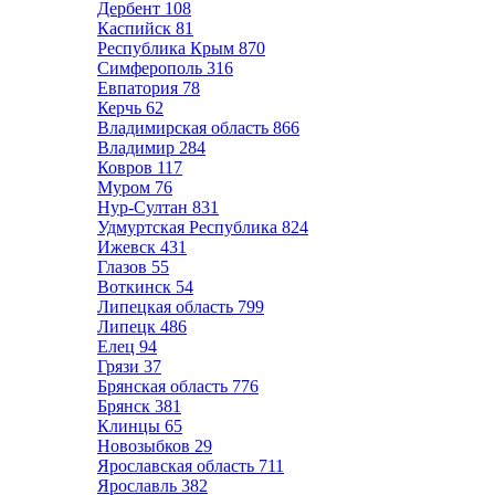
Дербент
108
Каспийск
81
Республика Крым
870
Симферополь
316
Евпатория
78
Керчь
62
Владимирская область
866
Владимир
284
Ковров
117
Муром
76
Нур-Султан
831
Удмуртская Республика
824
Ижевск
431
Глазов
55
Воткинск
54
Липецкая область
799
Липецк
486
Елец
94
Грязи
37
Брянская область
776
Брянск
381
Клинцы
65
Новозыбков
29
Ярославская область
711
Ярославль
382