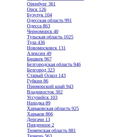
Оренбург
361
Орск
126
Бузулук
104
Одесская область
991
Одесса
863
Черноморск
40
Тульская область
1025
Тула
436
Новомосковск
131
Алексин
49
Бишкек
967
Белгородская область
946
Белгород
323
Старый Оскол
143
Губкин
86
Приморский край
943
Владивосток
302
Уссурийск
103
Находка
89
Харьковская область
925
Харьков
866
Дергачи
13
Пивденное
2
Тюменская область
881
Тюмень
563