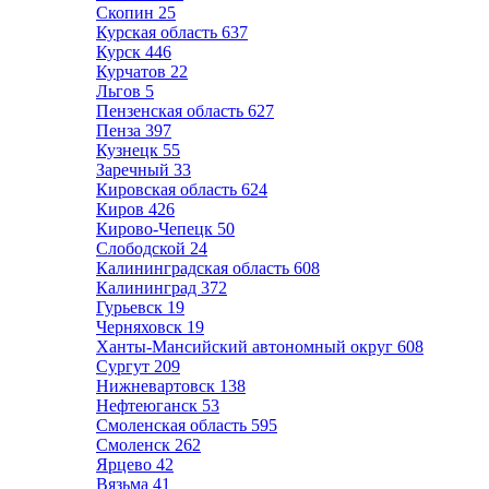
Скопин
25
Курская область
637
Курск
446
Курчатов
22
Льгов
5
Пензенская область
627
Пенза
397
Кузнецк
55
Заречный
33
Кировская область
624
Киров
426
Кирово-Чепецк
50
Слободской
24
Калининградская область
608
Калининград
372
Гурьевск
19
Черняховск
19
Ханты-Мансийский автономный округ
608
Сургут
209
Нижневартовск
138
Нефтеюганск
53
Смоленская область
595
Смоленск
262
Ярцево
42
Вязьма
41