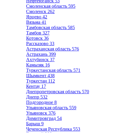
Нефтеюганск
53
Смоленская область
595
Смоленск
262
Ярцево
42
Вязьма
41
Тамбовская область
585
Тамбов
327
Котовск
36
Рассказово
33
Астраханская область
576
Астрахань
399
Ахтубинск
37
Камызяк
16
Туркестанская область
571
Шымкент
438
Туркестан
112
Кентау
17
Днепропетровская область
570
Днепр
532
Подгородное
8
Ульяновская область
559
Ульяновск
376
Димитровград
54
Барыш
9
Чеченская Республика
553