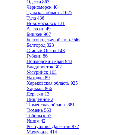
Одесса
863
Черноморск
40
Тульская область
1025
Тула
436
Новомосковск
131
Алексин
49
Бишкек
967
Белгородская область
946
Белгород
323
Старый Оскол
143
Губкин
86
Приморский край
943
Владивосток
302
Уссурийск
103
Находка
89
Харьковская область
925
Харьков
866
Дергачи
13
Пивденное
2
Тюменская область
881
Тюмень
563
Тобольск
57
Ишим
42
Республика Дагестан
872
Махачкала
414