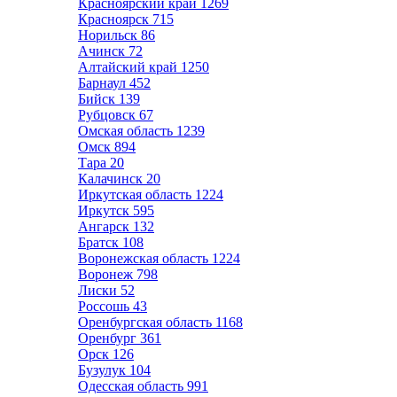
Красноярский край
1269
Красноярск
715
Норильск
86
Ачинск
72
Алтайский край
1250
Барнаул
452
Бийск
139
Рубцовск
67
Омская область
1239
Омск
894
Тара
20
Калачинск
20
Иркутская область
1224
Иркутск
595
Ангарск
132
Братск
108
Воронежская область
1224
Воронеж
798
Лиски
52
Россошь
43
Оренбургская область
1168
Оренбург
361
Орск
126
Бузулук
104
Одесская область
991