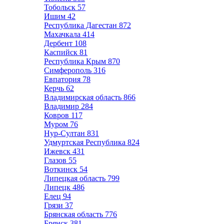
Тобольск
57
Ишим
42
Республика Дагестан
872
Махачкала
414
Дербент
108
Каспийск
81
Республика Крым
870
Симферополь
316
Евпатория
78
Керчь
62
Владимирская область
866
Владимир
284
Ковров
117
Муром
76
Нур-Султан
831
Удмуртская Республика
824
Ижевск
431
Глазов
55
Воткинск
54
Липецкая область
799
Липецк
486
Елец
94
Грязи
37
Брянская область
776
Брянск
381