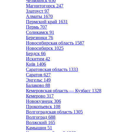
Челябинск
650
Магнитогорск
247
Златоуст
97
Алматы
1670
Пермский край
1631
Пермь
707
Соликамск
91
Березники
76
Новосибирская область
1587
Новосибирск
1025
Бердск
66
Искитим
42
Київ
1406
Саратовская область
1333
Саратов
627
Энгельс
149
Балаково
88
Кемеровская область — Кузбасс
1328
Кемерово
317
Новокузнецк
306
Прокопьевск
108
Волгоградская область
1305
Волгоград
688
Волжский
165
Камышин
51