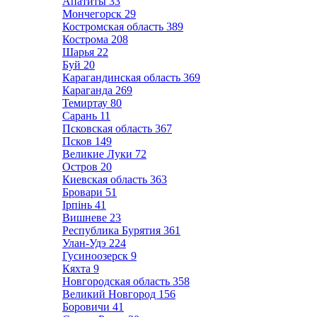
Апатиты
33
Мончегорск
29
Костромская область
389
Кострома
208
Шарья
22
Буй
20
Карагандинская область
369
Караганда
269
Темиртау
80
Сарань
11
Псковская область
367
Псков
149
Великие Луки
72
Остров
20
Киевская область
363
Бровари
51
Ірпінь
41
Вишневе
23
Республика Бурятия
361
Улан-Удэ
224
Гусиноозерск
9
Кяхта
9
Новгородская область
358
Великий Новгород
156
Боровичи
41