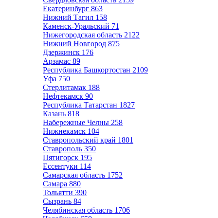
Екатеринбург
863
Нижний Тагил
158
Каменск-Уральский
71
Нижегородская область
2122
Нижний Новгород
875
Дзержинск
176
Арзамас
89
Республика Башкортостан
2109
Уфа
750
Стерлитамак
188
Нефтекамск
90
Республика Татарстан
1827
Казань
818
Набережные Челны
258
Нижнекамск
104
Ставропольский край
1801
Ставрополь
350
Пятигорск
195
Ессентуки
114
Самарская область
1752
Самара
880
Тольятти
390
Сызрань
84
Челябинская область
1706