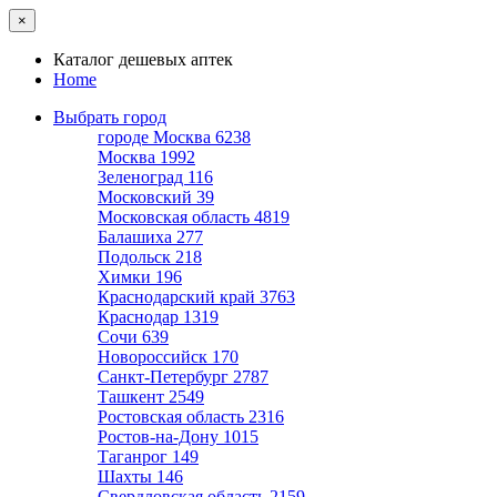
×
Каталог дешевых аптек
Home
Выбрать город
городе Москва
6238
Москва
1992
Зеленоград
116
Московский
39
Московская область
4819
Балашиха
277
Подольск
218
Химки
196
Краснодарский край
3763
Краснодар
1319
Сочи
639
Новороссийск
170
Санкт-Петербург
2787
Ташкент
2549
Ростовская область
2316
Ростов-на-Дону
1015
Таганрог
149
Шахты
146
Свердловская область
2159