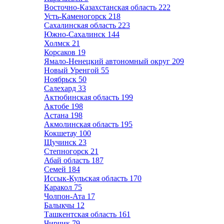
Восточно-Казахстанская область
222
Усть-Каменогорск
218
Сахалинская область
223
Южно-Сахалинск
144
Холмск
21
Корсаков
19
Ямало-Ненецкий автономный округ
209
Новый Уренгой
55
Ноябрьск
50
Салехард
33
Актюбинская область
199
Актобе
198
Астана
198
Акмолинская область
195
Кокшетау
100
Щучинск
23
Степногорск
21
Абай область
187
Семей
184
Иссык-Кульская область
170
Каракол
75
Чолпон-Ата
17
Балыкчы
12
Ташкентская область
161
Чирчик
79