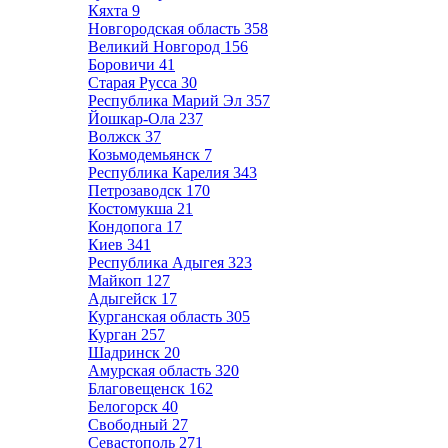
Кяхта
9
Новгородская область
358
Великий Новгород
156
Боровичи
41
Старая Русса
30
Республика Марий Эл
357
Йошкар-Ола
237
Волжск
37
Козьмодемьянск
7
Республика Карелия
343
Петрозаводск
170
Костомукша
21
Кондопога
17
Киев
341
Республика Адыгея
323
Майкоп
127
Адыгейск
17
Курганская область
305
Курган
257
Шадринск
20
Амурская область
320
Благовещенск
162
Белогорск
40
Свободный
27
Севастополь
271