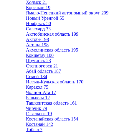
Холмск
21
Корсаков
19
Ямало-Ненецкий автономный округ
209
Новый Уренгой
55
Ноябрьск
50
Салехард
33
Актюбинская область
199
Актобе
198
Астана
198
Акмолинская область
195
Кокшетау
100
Щучинск
23
Степногорск
21
Абай область
187
Семей
184
Иссык-Кульская область
170
Каракол
75
Чолпон-Ата
17
Балыкчы
12
Ташкентская область
161
Чирчик
79
Газалкент
19
Костанайская область
154
Костанай
142
Тобыл
7