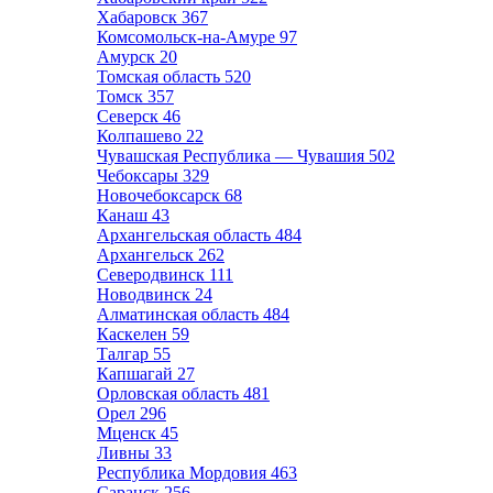
Хабаровск
367
Комсомольск-на-Амуре
97
Амурск
20
Томская область
520
Томск
357
Северск
46
Колпашево
22
Чувашская Республика — Чувашия
502
Чебоксары
329
Новочебоксарск
68
Канаш
43
Архангельская область
484
Архангельск
262
Северодвинск
111
Новодвинск
24
Алматинская область
484
Каскелен
59
Талгар
55
Капшагай
27
Орловская область
481
Орел
296
Мценск
45
Ливны
33
Республика Мордовия
463
Саранск
256