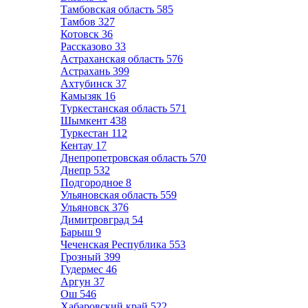
Тамбовская область
585
Тамбов
327
Котовск
36
Рассказово
33
Астраханская область
576
Астрахань
399
Ахтубинск
37
Камызяк
16
Туркестанская область
571
Шымкент
438
Туркестан
112
Кентау
17
Днепропетровская область
570
Днепр
532
Подгородное
8
Ульяновская область
559
Ульяновск
376
Димитровград
54
Барыш
9
Чеченская Республика
553
Грозный
399
Гудермес
46
Аргун
37
Ош
546
Хабаровский край
522