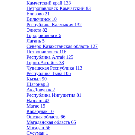
Камчатский край
133
Петропавловск-Камчатский
83
Елизово
21
Вилючинск
10
Республика Калмыкия
132
Элиста
82
Городовиковск
6
Лагань
5
Северо-Казахстанская область
127
Петропавловск
116
Республика Алтай
125
Горно-Алтайск
38
Чувашская Республика
113
Республика Тыва
105
Кызыл
90
Шагонар
3
Ак-Довурак
2
Республика Ингушетия
81
Назрань
42
Магас
15
Карабулак
10
Ошская область
66
Магаданская область
65
Магадан
56
Сусуман
1