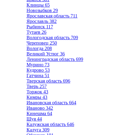
Клинцы
65
Новозыбков
29
Ярославская область
711
Ярославль
382
Рыбинск
117
Тутаев
26
Вологодская область
709
Череповец
250
Вологда
208
Великий Устюг
36
Ленинградская область
699
Мурино
73
Кудрово
53
Гатчина
51
Тверская область
696
Тверь
257
Торжок
43
Кимры
43
Ивановская область
664
Иваново
342
Кинешма
64
Шуя
44
Калужская область
646
Калуга
309