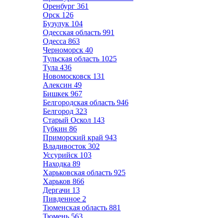
Оренбург
361
Орск
126
Бузулук
104
Одесская область
991
Одесса
863
Черноморск
40
Тульская область
1025
Тула
436
Новомосковск
131
Алексин
49
Бишкек
967
Белгородская область
946
Белгород
323
Старый Оскол
143
Губкин
86
Приморский край
943
Владивосток
302
Уссурийск
103
Находка
89
Харьковская область
925
Харьков
866
Дергачи
13
Пивденное
2
Тюменская область
881
Тюмень
563