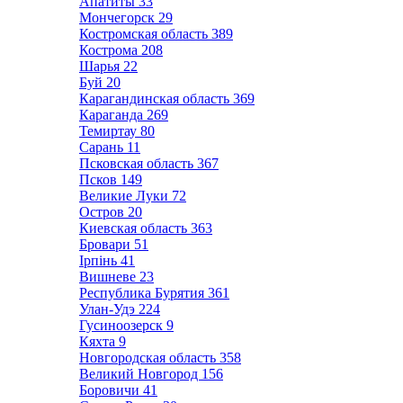
Апатиты
33
Мончегорск
29
Костромская область
389
Кострома
208
Шарья
22
Буй
20
Карагандинская область
369
Караганда
269
Темиртау
80
Сарань
11
Псковская область
367
Псков
149
Великие Луки
72
Остров
20
Киевская область
363
Бровари
51
Ірпінь
41
Вишневе
23
Республика Бурятия
361
Улан-Удэ
224
Гусиноозерск
9
Кяхта
9
Новгородская область
358
Великий Новгород
156
Боровичи
41