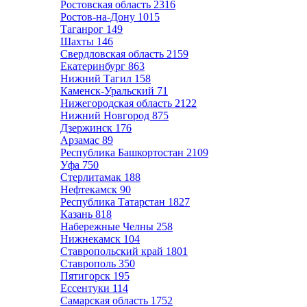
Ростовская область
2316
Ростов-на-Дону
1015
Таганрог
149
Шахты
146
Свердловская область
2159
Екатеринбург
863
Нижний Тагил
158
Каменск-Уральский
71
Нижегородская область
2122
Нижний Новгород
875
Дзержинск
176
Арзамас
89
Республика Башкортостан
2109
Уфа
750
Стерлитамак
188
Нефтекамск
90
Республика Татарстан
1827
Казань
818
Набережные Челны
258
Нижнекамск
104
Ставропольский край
1801
Ставрополь
350
Пятигорск
195
Ессентуки
114
Самарская область
1752