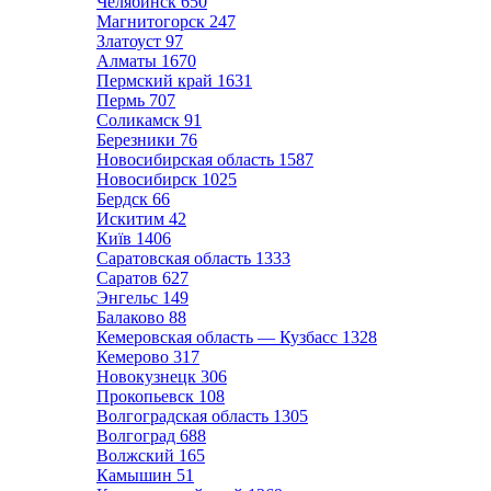
Челябинск
650
Магнитогорск
247
Златоуст
97
Алматы
1670
Пермский край
1631
Пермь
707
Соликамск
91
Березники
76
Новосибирская область
1587
Новосибирск
1025
Бердск
66
Искитим
42
Київ
1406
Саратовская область
1333
Саратов
627
Энгельс
149
Балаково
88
Кемеровская область — Кузбасс
1328
Кемерово
317
Новокузнецк
306
Прокопьевск
108
Волгоградская область
1305
Волгоград
688
Волжский
165
Камышин
51