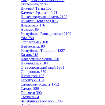
Екатеринбург
863
Нижний Тагил
158
Каменск-Уральский
71
Нижегородская область
2122
Нижний Новгород
875
Дзержинск
176
Арзамас
89
Республика Башкортостан
2109
Уфа
750
Стерлитамак
188
Нефтекамск
90
Республика Татарстан
1827
Казань
818
Набережные Челны
258
Нижнекамск
104
Ставропольский край
1801
Ставрополь
350
Пятигорск
195
Ессентуки
114
Самарская область
1752
Самара
880
Тольятти
390
Сызрань
84
Челябинская область
1706