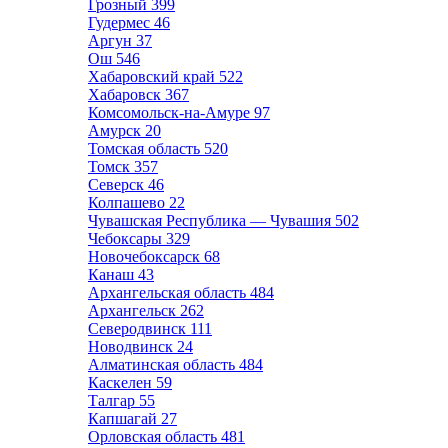
Грозный
399
Гудермес
46
Аргун
37
Ош
546
Хабаровский край
522
Хабаровск
367
Комсомольск-на-Амуре
97
Амурск
20
Томская область
520
Томск
357
Северск
46
Колпашево
22
Чувашская Республика — Чувашия
502
Чебоксары
329
Новочебоксарск
68
Канаш
43
Архангельская область
484
Архангельск
262
Северодвинск
111
Новодвинск
24
Алматинская область
484
Каскелен
59
Талгар
55
Капшагай
27
Орловская область
481