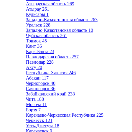
Атырауская область
269
Атырау
261
Кульсары
1
Западно-Казахстанская область
263
Уральск
228
Западно-Казахтанская область
10
Чуйская область
261
Токмок
45
Кант
36
Кара-Балта
23
Павлодарская область
257
Павлодар
228
Аксу
20
Республика Хакасия
246
Абакан
117
Черногорск
40
Саяногорск
36
Забайкальский край
238
Чита
188
Могоча
11
Борзя
7
Карачаево-Черкесская Республика
225
Черкесск
121
Усть-Джегута
18
Карачаевск
9