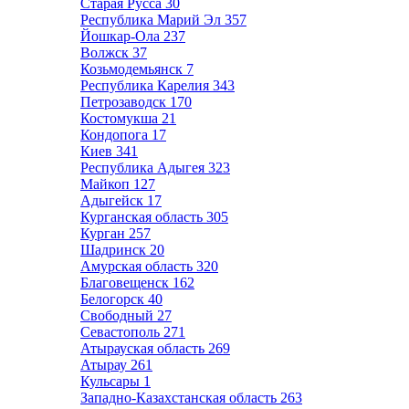
Старая Русса
30
Республика Марий Эл
357
Йошкар-Ола
237
Волжск
37
Козьмодемьянск
7
Республика Карелия
343
Петрозаводск
170
Костомукша
21
Кондопога
17
Киев
341
Республика Адыгея
323
Майкоп
127
Адыгейск
17
Курганская область
305
Курган
257
Шадринск
20
Амурская область
320
Благовещенск
162
Белогорск
40
Свободный
27
Севастополь
271
Атырауская область
269
Атырау
261
Кульсары
1
Западно-Казахстанская область
263