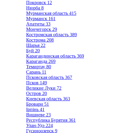
Покровск
12
Нюрба
8
Мурманская область
415
Мурманск
161
Апатиты
33
Мончегорск
29
Костромская область
389
Кострома
208
Шарья
22
Буй
20
Карагандинская область
369
Караганда
269
Темиртау
80
Сарань
11
Псковская область
367
Псков
149
Великие Луки
72
Остров
20
Киевская область
363
Бровари
51
Ірпінь
41
Вишневе
23
Республика Бурятия
361
Улан-Удэ
224
Гусиноозерск
9