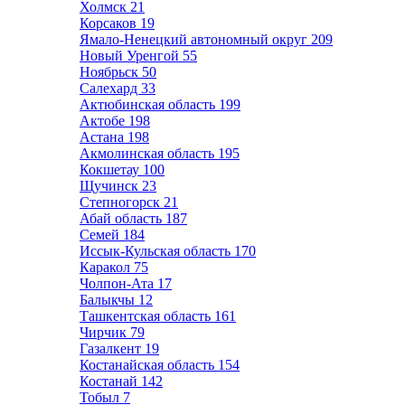
Холмск
21
Корсаков
19
Ямало-Ненецкий автономный округ
209
Новый Уренгой
55
Ноябрьск
50
Салехард
33
Актюбинская область
199
Актобе
198
Астана
198
Акмолинская область
195
Кокшетау
100
Щучинск
23
Степногорск
21
Абай область
187
Семей
184
Иссык-Кульская область
170
Каракол
75
Чолпон-Ата
17
Балыкчы
12
Ташкентская область
161
Чирчик
79
Газалкент
19
Костанайская область
154
Костанай
142
Тобыл
7