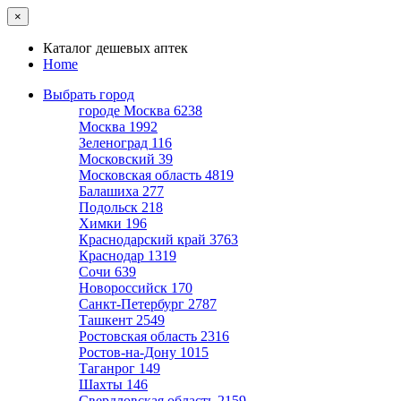
×
Каталог дешевых аптек
Home
Выбрать город
городе Москва
6238
Москва
1992
Зеленоград
116
Московский
39
Московская область
4819
Балашиха
277
Подольск
218
Химки
196
Краснодарский край
3763
Краснодар
1319
Сочи
639
Новороссийск
170
Санкт-Петербург
2787
Ташкент
2549
Ростовская область
2316
Ростов-на-Дону
1015
Таганрог
149
Шахты
146
Свердловская область
2159