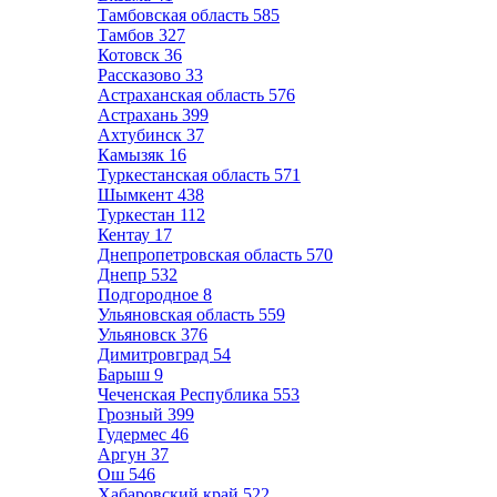
Тамбовская область
585
Тамбов
327
Котовск
36
Рассказово
33
Астраханская область
576
Астрахань
399
Ахтубинск
37
Камызяк
16
Туркестанская область
571
Шымкент
438
Туркестан
112
Кентау
17
Днепропетровская область
570
Днепр
532
Подгородное
8
Ульяновская область
559
Ульяновск
376
Димитровград
54
Барыш
9
Чеченская Республика
553
Грозный
399
Гудермес
46
Аргун
37
Ош
546
Хабаровский край
522