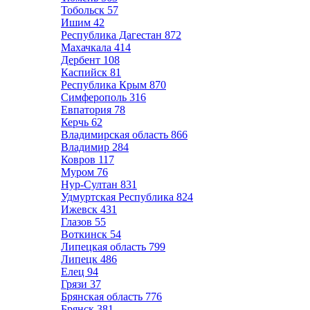
Тобольск
57
Ишим
42
Республика Дагестан
872
Махачкала
414
Дербент
108
Каспийск
81
Республика Крым
870
Симферополь
316
Евпатория
78
Керчь
62
Владимирская область
866
Владимир
284
Ковров
117
Муром
76
Нур-Султан
831
Удмуртская Республика
824
Ижевск
431
Глазов
55
Воткинск
54
Липецкая область
799
Липецк
486
Елец
94
Грязи
37
Брянская область
776
Брянск
381