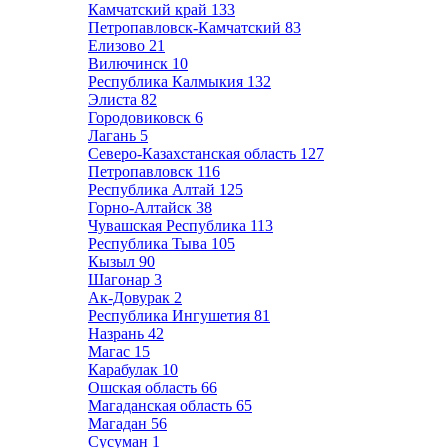
Камчатский край
133
Петропавловск-Камчатский
83
Елизово
21
Вилючинск
10
Республика Калмыкия
132
Элиста
82
Городовиковск
6
Лагань
5
Северо-Казахстанская область
127
Петропавловск
116
Республика Алтай
125
Горно-Алтайск
38
Чувашская Республика
113
Республика Тыва
105
Кызыл
90
Шагонар
3
Ак-Довурак
2
Республика Ингушетия
81
Назрань
42
Магас
15
Карабулак
10
Ошская область
66
Магаданская область
65
Магадан
56
Сусуман
1