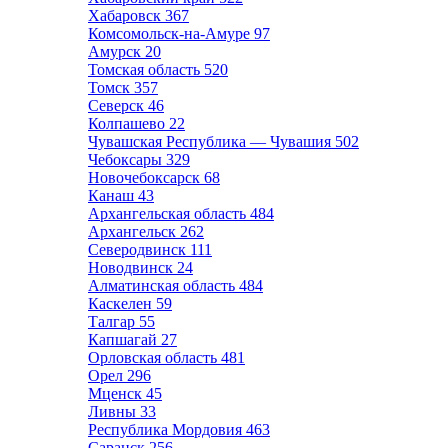
Хабаровск
367
Комсомольск-на-Амуре
97
Амурск
20
Томская область
520
Томск
357
Северск
46
Колпашево
22
Чувашская Республика — Чувашия
502
Чебоксары
329
Новочебоксарск
68
Канаш
43
Архангельская область
484
Архангельск
262
Северодвинск
111
Новодвинск
24
Алматинская область
484
Каскелен
59
Талгар
55
Капшагай
27
Орловская область
481
Орел
296
Мценск
45
Ливны
33
Республика Мордовия
463
Саранск
256