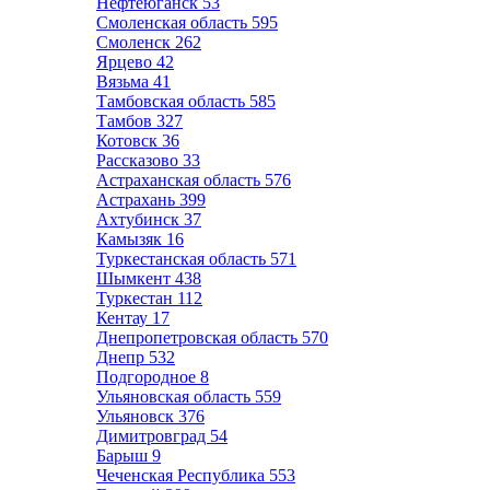
Нефтеюганск
53
Смоленская область
595
Смоленск
262
Ярцево
42
Вязьма
41
Тамбовская область
585
Тамбов
327
Котовск
36
Рассказово
33
Астраханская область
576
Астрахань
399
Ахтубинск
37
Камызяк
16
Туркестанская область
571
Шымкент
438
Туркестан
112
Кентау
17
Днепропетровская область
570
Днепр
532
Подгородное
8
Ульяновская область
559
Ульяновск
376
Димитровград
54
Барыш
9
Чеченская Республика
553