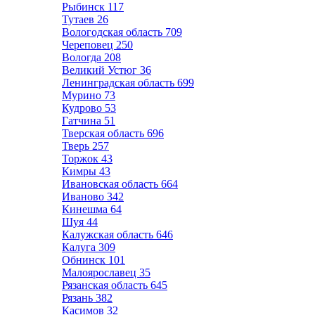
Рыбинск
117
Тутаев
26
Вологодская область
709
Череповец
250
Вологда
208
Великий Устюг
36
Ленинградская область
699
Мурино
73
Кудрово
53
Гатчина
51
Тверская область
696
Тверь
257
Торжок
43
Кимры
43
Ивановская область
664
Иваново
342
Кинешма
64
Шуя
44
Калужская область
646
Калуга
309
Обнинск
101
Малоярославец
35
Рязанская область
645
Рязань
382
Касимов
32