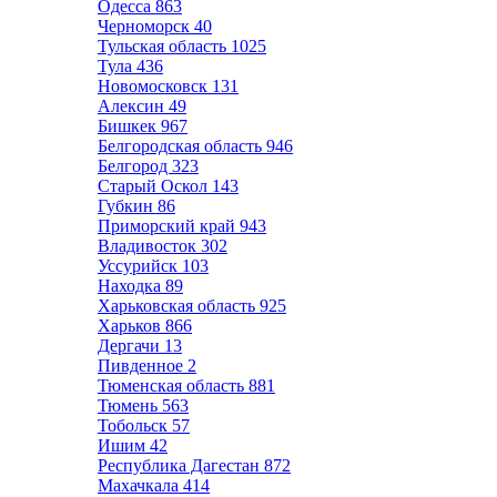
Одесса
863
Черноморск
40
Тульская область
1025
Тула
436
Новомосковск
131
Алексин
49
Бишкек
967
Белгородская область
946
Белгород
323
Старый Оскол
143
Губкин
86
Приморский край
943
Владивосток
302
Уссурийск
103
Находка
89
Харьковская область
925
Харьков
866
Дергачи
13
Пивденное
2
Тюменская область
881
Тюмень
563
Тобольск
57
Ишим
42
Республика Дагестан
872
Махачкала
414