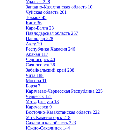
Уральск
228
Западно-Казахтанская область
10
Чуйская область
261
Токмок
45
Кант
36
Кара-Балта
23
Павлодарская область
257
Павлодар
228
Аксу
20
Республика Хакасия
246
Абакан
117
Черногорск
40
Саяногорск
36
Забайкальский край
238
Чита
188
Могоча
11
Борзя
7
Карачаево-Черкесская Республика
225
Черкесск
121
Усть-Джегута
18
Карачаевск
9
Восточно-Казахстанская область
222
Усть-Каменогорск
218
Сахалинская область
223
Южно-Сахалинск
144