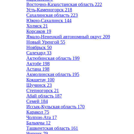
Восточно-Казахстанская область
222
Усть-Каменогорск
218
Сахалинская область
223
Южно-Сахалинск
144
Холмск
21
Корсаков
19
Ямало-Ненецкий автономный округ
209
Новый Уренгой
55
Ноябрьск
50
Салехард
33
Актюбинская область
199
Актобе
198
Астана
198
Акмолинская область
195
Кокшетау
100
Щучинск
23
Степногорск
21
Абай область
187
Семей
184
Иссык-Кульская область
170
Каракол
75
Чолпон-Ата
17
Балыкчы
12
Ташкентская область
161
Чирчик
79