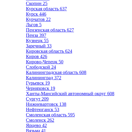
Скопин
25
Курская область
637
Курск
446
Курчатов
22
Льгов
5
Пензенская область
627
Пенза
397
Кузнецк
55
Заречный
33
Кировская область
624
Киров
426
Кирово-Чепецк
50
Слободской
24
Калининградская область
608
Калининград
372
Гурьевск
19
Черняховск
19
Ханты-Мансийский автономный округ
608
Сургут
209
Нижневартовск
138
Нефтеюганск
53
Смоленская область
595
Смоленск
262
Ярцево
42
Вязьма
41