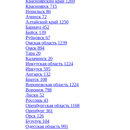
Красноярский край
1269
Красноярск
715
Норильск
86
Ачинск
72
Алтайский край
1250
Барнаул
452
Бийск
139
Рубцовск
67
Омская область
1239
Омск
894
Тара
20
Калачинск
20
Иркутская область
1224
Иркутск
595
Ангарск
132
Братск
108
Воронежская область
1224
Воронеж
798
Лиски
52
Россошь
43
Оренбургская область
1168
Оренбург
361
Орск
126
Бузулук
104
Одесская область
991