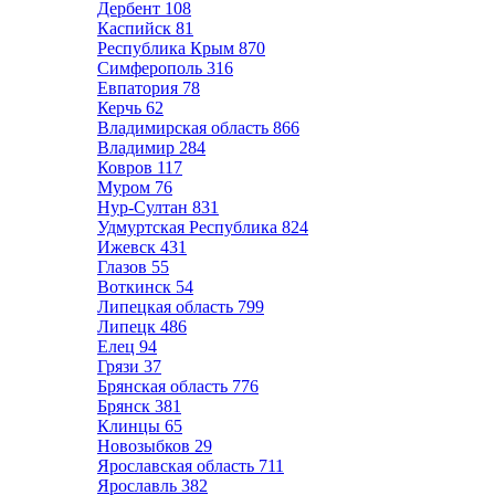
Дербент
108
Каспийск
81
Республика Крым
870
Симферополь
316
Евпатория
78
Керчь
62
Владимирская область
866
Владимир
284
Ковров
117
Муром
76
Нур-Султан
831
Удмуртская Республика
824
Ижевск
431
Глазов
55
Воткинск
54
Липецкая область
799
Липецк
486
Елец
94
Грязи
37
Брянская область
776
Брянск
381
Клинцы
65
Новозыбков
29
Ярославская область
711
Ярославль
382