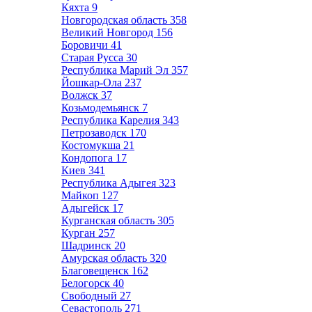
Кяхта
9
Новгородская область
358
Великий Новгород
156
Боровичи
41
Старая Русса
30
Республика Марий Эл
357
Йошкар-Ола
237
Волжск
37
Козьмодемьянск
7
Республика Карелия
343
Петрозаводск
170
Костомукша
21
Кондопога
17
Киев
341
Республика Адыгея
323
Майкоп
127
Адыгейск
17
Курганская область
305
Курган
257
Шадринск
20
Амурская область
320
Благовещенск
162
Белогорск
40
Свободный
27
Севастополь
271