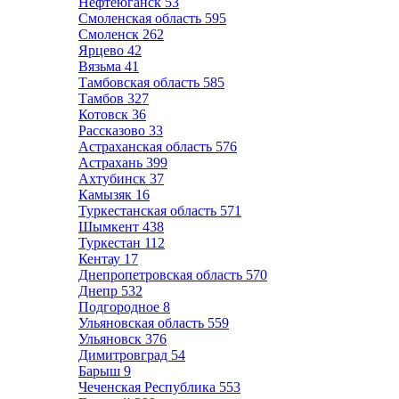
Нефтеюганск
53
Смоленская область
595
Смоленск
262
Ярцево
42
Вязьма
41
Тамбовская область
585
Тамбов
327
Котовск
36
Рассказово
33
Астраханская область
576
Астрахань
399
Ахтубинск
37
Камызяк
16
Туркестанская область
571
Шымкент
438
Туркестан
112
Кентау
17
Днепропетровская область
570
Днепр
532
Подгородное
8
Ульяновская область
559
Ульяновск
376
Димитровград
54
Барыш
9
Чеченская Республика
553