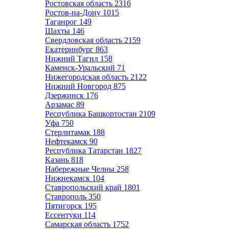
Ростовская область
2316
Ростов-на-Дону
1015
Таганрог
149
Шахты
146
Свердловская область
2159
Екатеринбург
863
Нижний Тагил
158
Каменск-Уральский
71
Нижегородская область
2122
Нижний Новгород
875
Дзержинск
176
Арзамас
89
Республика Башкортостан
2109
Уфа
750
Стерлитамак
188
Нефтекамск
90
Республика Татарстан
1827
Казань
818
Набережные Челны
258
Нижнекамск
104
Ставропольский край
1801
Ставрополь
350
Пятигорск
195
Ессентуки
114
Самарская область
1752