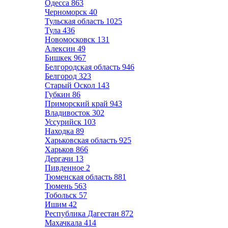
Одесса
863
Черноморск
40
Тульская область
1025
Тула
436
Новомосковск
131
Алексин
49
Бишкек
967
Белгородская область
946
Белгород
323
Старый Оскол
143
Губкин
86
Приморский край
943
Владивосток
302
Уссурийск
103
Находка
89
Харьковская область
925
Харьков
866
Дергачи
13
Пивденное
2
Тюменская область
881
Тюмень
563
Тобольск
57
Ишим
42
Республика Дагестан
872
Махачкала
414