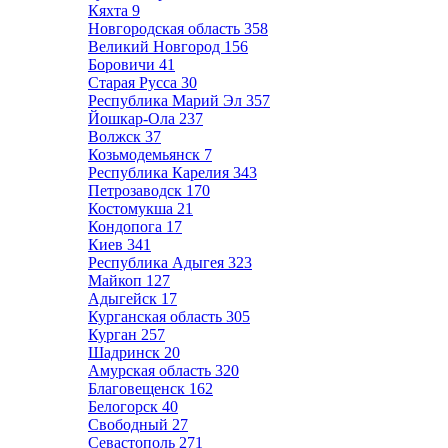
Кяхта
9
Новгородская область
358
Великий Новгород
156
Боровичи
41
Старая Русса
30
Республика Марий Эл
357
Йошкар-Ола
237
Волжск
37
Козьмодемьянск
7
Республика Карелия
343
Петрозаводск
170
Костомукша
21
Кондопога
17
Киев
341
Республика Адыгея
323
Майкоп
127
Адыгейск
17
Курганская область
305
Курган
257
Шадринск
20
Амурская область
320
Благовещенск
162
Белогорск
40
Свободный
27
Севастополь
271