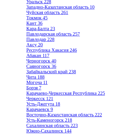
Уральск
228
Западно-Казахтанская область
10
Чуйская область
261
Токмок
45
Кант
36
Кара-Балта
23
Павлодарская область
257
Павлодар
228
Аксу
20
Республика Хакасия
246
Абакан
117
Черногорск
40
Саяногорск
36
Забайкальский край
238
Чита
188
Могоча
11
Борзя
7
Карачаево-Черкесская Республика
225
Черкесск
121
Усть-Джегута
18
Карачаевск
9
Восточно-Казахстанская область
222
Усть-Каменогорск
218
Сахалинская область
223
Южно-Сахалинск
144