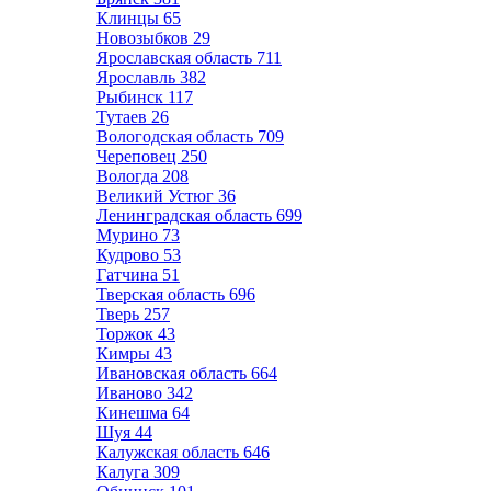
Клинцы
65
Новозыбков
29
Ярославская область
711
Ярославль
382
Рыбинск
117
Тутаев
26
Вологодская область
709
Череповец
250
Вологда
208
Великий Устюг
36
Ленинградская область
699
Мурино
73
Кудрово
53
Гатчина
51
Тверская область
696
Тверь
257
Торжок
43
Кимры
43
Ивановская область
664
Иваново
342
Кинешма
64
Шуя
44
Калужская область
646
Калуга
309