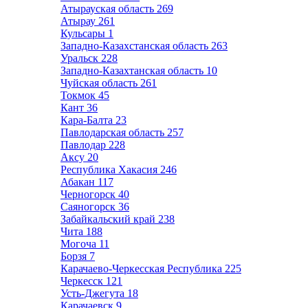
Атырауская область
269
Атырау
261
Кульсары
1
Западно-Казахстанская область
263
Уральск
228
Западно-Казахтанская область
10
Чуйская область
261
Токмок
45
Кант
36
Кара-Балта
23
Павлодарская область
257
Павлодар
228
Аксу
20
Республика Хакасия
246
Абакан
117
Черногорск
40
Саяногорск
36
Забайкальский край
238
Чита
188
Могоча
11
Борзя
7
Карачаево-Черкесская Республика
225
Черкесск
121
Усть-Джегута
18
Карачаевск
9