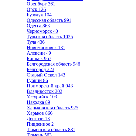
Оренбург
361
Орск
126
Бузулук
104
Одесская область
991
Одесса
863
Черноморск
40
Тульская область
1025
Тула
436
Новомосковск
131
Алексин
49
Бишкек
967
Белгородская область
946
Белгород
323
Старый Оскол
143
Губкин
86
Приморский край
943
Владивосток
302
Уссурийск
103
Находка
89
Харьковская область
925
Харьков
866
Дергачи
13
Пивденное
2
Тюменская область
881
Тюмень
563