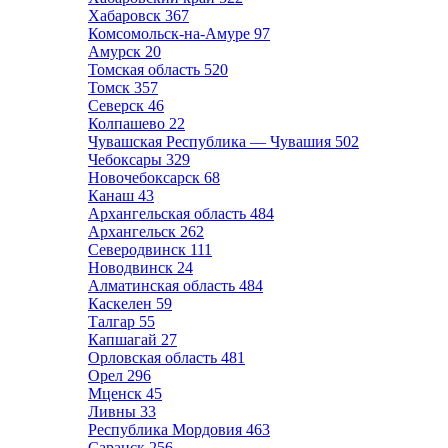
Хабаровск
367
Комсомольск-на-Амуре
97
Амурск
20
Томская область
520
Томск
357
Северск
46
Колпашево
22
Чувашская Республика — Чувашия
502
Чебоксары
329
Новочебоксарск
68
Канаш
43
Архангельская область
484
Архангельск
262
Северодвинск
111
Новодвинск
24
Алматинская область
484
Каскелен
59
Талгар
55
Капшагай
27
Орловская область
481
Орел
296
Мценск
45
Ливны
33
Республика Мордовия
463
Саранск
256