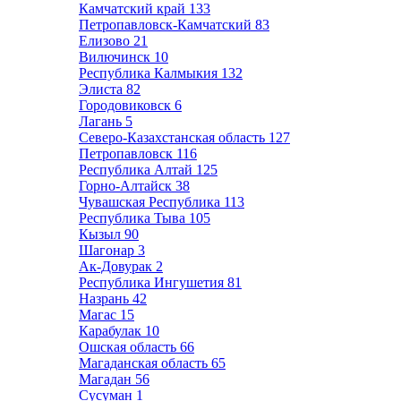
Камчатский край
133
Петропавловск-Камчатский
83
Елизово
21
Вилючинск
10
Республика Калмыкия
132
Элиста
82
Городовиковск
6
Лагань
5
Северо-Казахстанская область
127
Петропавловск
116
Республика Алтай
125
Горно-Алтайск
38
Чувашская Республика
113
Республика Тыва
105
Кызыл
90
Шагонар
3
Ак-Довурак
2
Республика Ингушетия
81
Назрань
42
Магас
15
Карабулак
10
Ошская область
66
Магаданская область
65
Магадан
56
Сусуман
1