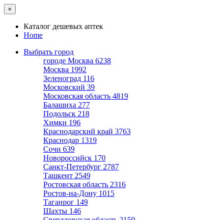
×
Каталог дешевых аптек
Home
Выбрать город
городе Москва
6238
Москва
1992
Зеленоград
116
Московский
39
Московская область
4819
Балашиха
277
Подольск
218
Химки
196
Краснодарский край
3763
Краснодар
1319
Сочи
639
Новороссийск
170
Санкт-Петербург
2787
Ташкент
2549
Ростовская область
2316
Ростов-на-Дону
1015
Таганрог
149
Шахты
146
Свердловская область
2159