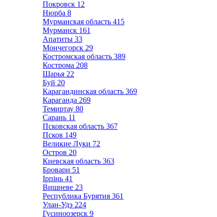
Покровск
12
Нюрба
8
Мурманская область
415
Мурманск
161
Апатиты
33
Мончегорск
29
Костромская область
389
Кострома
208
Шарья
22
Буй
20
Карагандинская область
369
Караганда
269
Темиртау
80
Сарань
11
Псковская область
367
Псков
149
Великие Луки
72
Остров
20
Киевская область
363
Бровари
51
Ірпінь
41
Вишневе
23
Республика Бурятия
361
Улан-Удэ
224
Гусиноозерск
9