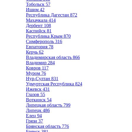
Тобольск
57
Ишим
42
Республика Дагестан
872
Махачкала
414
Дербент
108
Каспийск
81
Республика Крым
870
Симферополь
316
Евпатория
78
Керчь
62
Владимирская область
866
Владимир
284
Ковров
117
Муром
76
Нур-Султан
831
Удмуртская Республика
824
Ижевск
431
Глазов
55
Воткинск
54
Липецкая область
799
Липецк
486
Елец
94
Грязи
37
Брянская область
776
Брянск
381