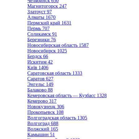
Челябинск
650
Магнитогорск
247
Златоуст
97
Алматы
1670
Пермский край
1631
Пермь
707
Соликамск
91
Березники
76
Новосибирская область
1587
Новосибирск
1025
Бердск
66
Искитим
42
Київ
1406
Саратовская область
1333
Саратов
627
Энгельс
149
Балаково
88
Кемеровская область — Кузбасс
1328
Кемерово
317
Новокузнецк
306
Прокопьевск
108
Волгоградская область
1305
Волгоград
688
Волжский
165
Камышин
51