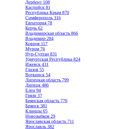
Дербент
108
Каспийск
81
Республика Крым
870
Симферополь
316
Евпатория
78
Керчь
62
Владимирская область
866
Владимир
284
Ковров
117
Муром
76
Нур-Султан
831
Удмуртская Республика
824
Ижевск
431
Глазов
55
Воткинск
54
Липецкая область
799
Липецк
486
Елец
94
Грязи
37
Брянская область
776
Брянск
381
Клинцы
65
Новозыбков
29
Ярославская область
711
Ярославль
382