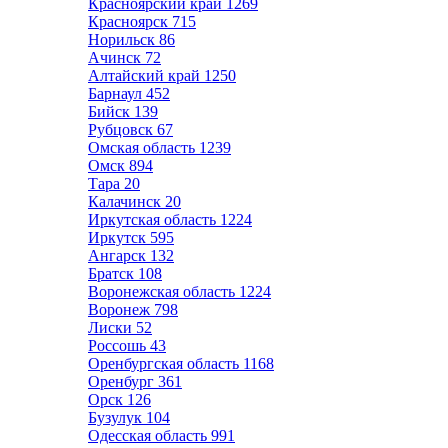
Красноярский край
1269
Красноярск
715
Норильск
86
Ачинск
72
Алтайский край
1250
Барнаул
452
Бийск
139
Рубцовск
67
Омская область
1239
Омск
894
Тара
20
Калачинск
20
Иркутская область
1224
Иркутск
595
Ангарск
132
Братск
108
Воронежская область
1224
Воронеж
798
Лиски
52
Россошь
43
Оренбургская область
1168
Оренбург
361
Орск
126
Бузулук
104
Одесская область
991