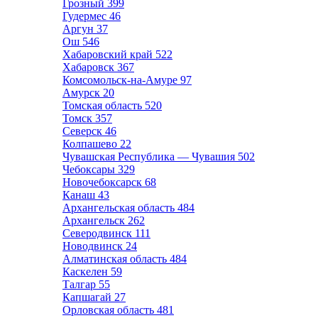
Грозный
399
Гудермес
46
Аргун
37
Ош
546
Хабаровский край
522
Хабаровск
367
Комсомольск-на-Амуре
97
Амурск
20
Томская область
520
Томск
357
Северск
46
Колпашево
22
Чувашская Республика — Чувашия
502
Чебоксары
329
Новочебоксарск
68
Канаш
43
Архангельская область
484
Архангельск
262
Северодвинск
111
Новодвинск
24
Алматинская область
484
Каскелен
59
Талгар
55
Капшагай
27
Орловская область
481