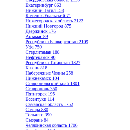
Екатеринбург
863
Нижний Тагил
158
Каменск-Уральский
71
Нижегородская область
2122
Нижний Новгород
875
Дзержинск
176
Арзамас
89
Республика Башкортостан
2109
Уфа
750
Стерлитамак
188
Нефтекамск
90
Республика Татарстан
1827
Казань
818
Набережные Челны
258
Нижнекамск
104
Ставропольский край
1801
Ставрополь
350
Пятигорск
195
Ессентуки
114
Самарская область
1752
Самара
880
Тольятти
390
Сызрань
84
Челябинская область
1706