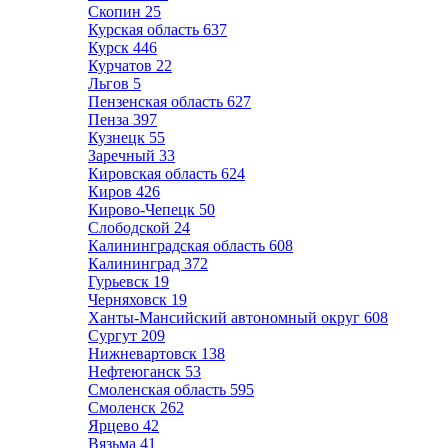
Скопин
25
Курская область
637
Курск
446
Курчатов
22
Льгов
5
Пензенская область
627
Пенза
397
Кузнецк
55
Заречный
33
Кировская область
624
Киров
426
Кирово-Чепецк
50
Слободской
24
Калининградская область
608
Калининград
372
Гурьевск
19
Черняховск
19
Ханты-Мансийский автономный округ
608
Сургут
209
Нижневартовск
138
Нефтеюганск
53
Смоленская область
595
Смоленск
262
Ярцево
42
Вязьма
41