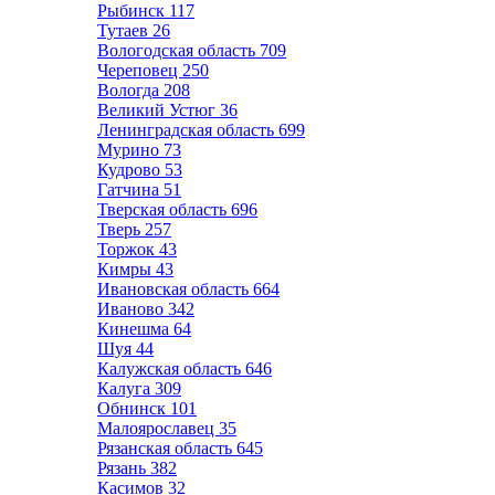
Рыбинск
117
Тутаев
26
Вологодская область
709
Череповец
250
Вологда
208
Великий Устюг
36
Ленинградская область
699
Мурино
73
Кудрово
53
Гатчина
51
Тверская область
696
Тверь
257
Торжок
43
Кимры
43
Ивановская область
664
Иваново
342
Кинешма
64
Шуя
44
Калужская область
646
Калуга
309
Обнинск
101
Малоярославец
35
Рязанская область
645
Рязань
382
Касимов
32