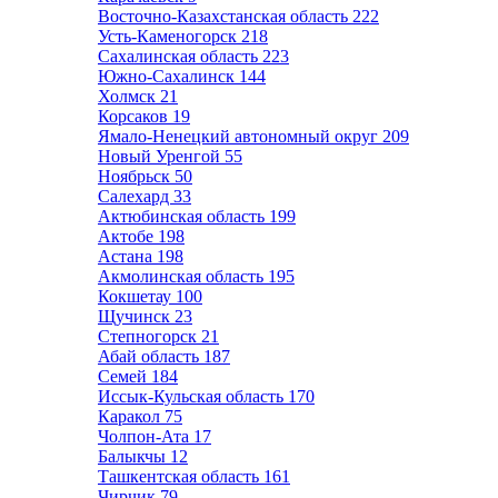
Восточно-Казахстанская область
222
Усть-Каменогорск
218
Сахалинская область
223
Южно-Сахалинск
144
Холмск
21
Корсаков
19
Ямало-Ненецкий автономный округ
209
Новый Уренгой
55
Ноябрьск
50
Салехард
33
Актюбинская область
199
Актобе
198
Астана
198
Акмолинская область
195
Кокшетау
100
Щучинск
23
Степногорск
21
Абай область
187
Семей
184
Иссык-Кульская область
170
Каракол
75
Чолпон-Ата
17
Балыкчы
12
Ташкентская область
161
Чирчик
79