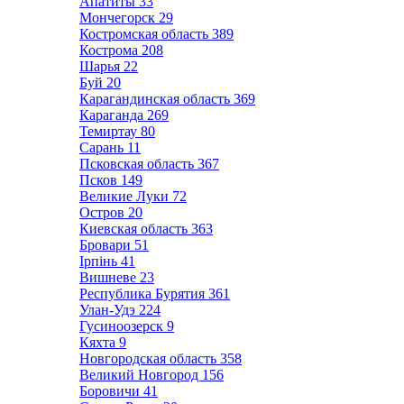
Апатиты
33
Мончегорск
29
Костромская область
389
Кострома
208
Шарья
22
Буй
20
Карагандинская область
369
Караганда
269
Темиртау
80
Сарань
11
Псковская область
367
Псков
149
Великие Луки
72
Остров
20
Киевская область
363
Бровари
51
Ірпінь
41
Вишневе
23
Республика Бурятия
361
Улан-Удэ
224
Гусиноозерск
9
Кяхта
9
Новгородская область
358
Великий Новгород
156
Боровичи
41