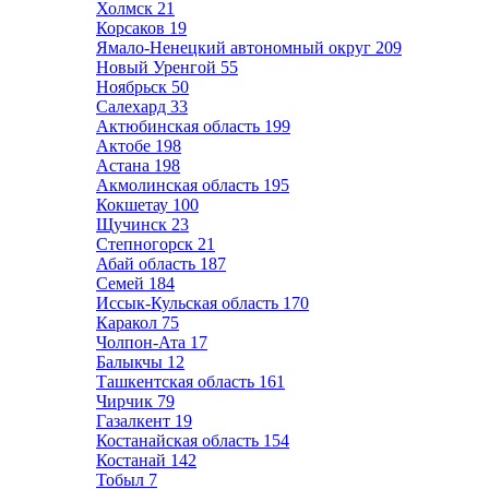
Холмск
21
Корсаков
19
Ямало-Ненецкий автономный округ
209
Новый Уренгой
55
Ноябрьск
50
Салехард
33
Актюбинская область
199
Актобе
198
Астана
198
Акмолинская область
195
Кокшетау
100
Щучинск
23
Степногорск
21
Абай область
187
Семей
184
Иссык-Кульская область
170
Каракол
75
Чолпон-Ата
17
Балыкчы
12
Ташкентская область
161
Чирчик
79
Газалкент
19
Костанайская область
154
Костанай
142
Тобыл
7