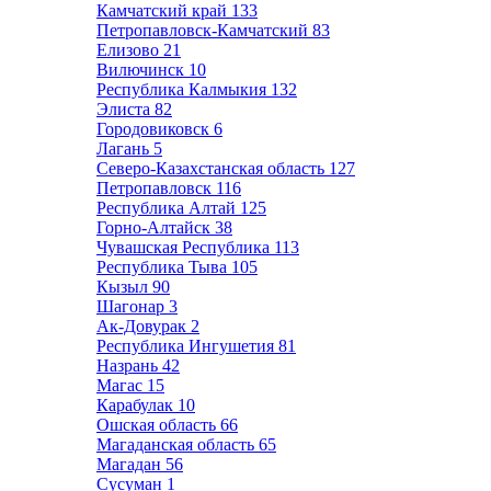
Камчатский край
133
Петропавловск-Камчатский
83
Елизово
21
Вилючинск
10
Республика Калмыкия
132
Элиста
82
Городовиковск
6
Лагань
5
Северо-Казахстанская область
127
Петропавловск
116
Республика Алтай
125
Горно-Алтайск
38
Чувашская Республика
113
Республика Тыва
105
Кызыл
90
Шагонар
3
Ак-Довурак
2
Республика Ингушетия
81
Назрань
42
Магас
15
Карабулак
10
Ошская область
66
Магаданская область
65
Магадан
56
Сусуман
1