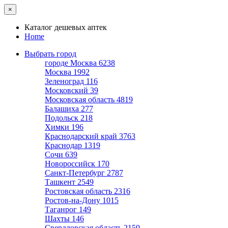
×
Каталог дешевых аптек
Home
Выбрать город
городе Москва
6238
Москва
1992
Зеленоград
116
Московский
39
Московская область
4819
Балашиха
277
Подольск
218
Химки
196
Краснодарский край
3763
Краснодар
1319
Сочи
639
Новороссийск
170
Санкт-Петербург
2787
Ташкент
2549
Ростовская область
2316
Ростов-на-Дону
1015
Таганрог
149
Шахты
146
Свердловская область
2159