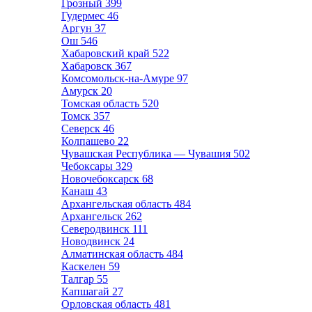
Грозный
399
Гудермес
46
Аргун
37
Ош
546
Хабаровский край
522
Хабаровск
367
Комсомольск-на-Амуре
97
Амурск
20
Томская область
520
Томск
357
Северск
46
Колпашево
22
Чувашская Республика — Чувашия
502
Чебоксары
329
Новочебоксарск
68
Канаш
43
Архангельская область
484
Архангельск
262
Северодвинск
111
Новодвинск
24
Алматинская область
484
Каскелен
59
Талгар
55
Капшагай
27
Орловская область
481