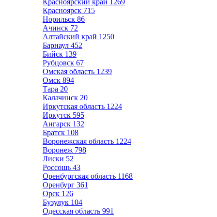
Красноярский край
1269
Красноярск
715
Норильск
86
Ачинск
72
Алтайский край
1250
Барнаул
452
Бийск
139
Рубцовск
67
Омская область
1239
Омск
894
Тара
20
Калачинск
20
Иркутская область
1224
Иркутск
595
Ангарск
132
Братск
108
Воронежская область
1224
Воронеж
798
Лиски
52
Россошь
43
Оренбургская область
1168
Оренбург
361
Орск
126
Бузулук
104
Одесская область
991