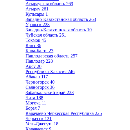
Атырауская область
269
Атырау
261
Кульсары
1
Западно-Казахстанская область
263
Уральск
228
Западно-Казахтанская область
10
Чуйская область
261
Токмок
45
Кант
36
Кара-Балта
23
Павлодарская область
257
Павлодар
228
Аксу
20
Республика Хакасия
246
Абакан
117
Черногорск
40
Саяногорск
36
Забайкальский край
238
Чита
188
Могоча
11
Борзя
7
Карачаево-Черкесская Республика
225
Черкесск
121
Усть-Джегута
18
Карачаевск
9