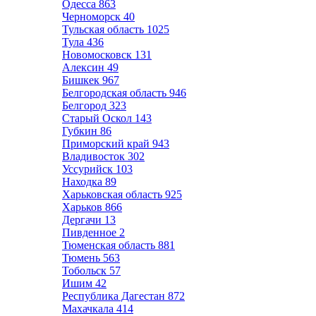
Одесса
863
Черноморск
40
Тульская область
1025
Тула
436
Новомосковск
131
Алексин
49
Бишкек
967
Белгородская область
946
Белгород
323
Старый Оскол
143
Губкин
86
Приморский край
943
Владивосток
302
Уссурийск
103
Находка
89
Харьковская область
925
Харьков
866
Дергачи
13
Пивденное
2
Тюменская область
881
Тюмень
563
Тобольск
57
Ишим
42
Республика Дагестан
872
Махачкала
414