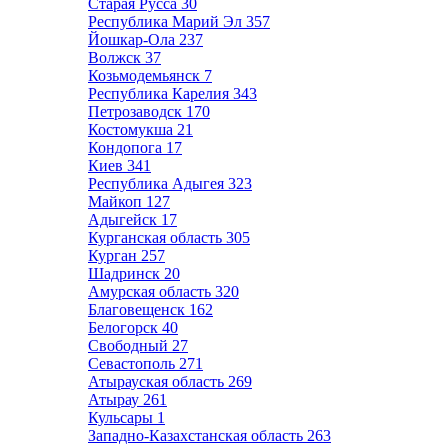
Старая Русса
30
Республика Марий Эл
357
Йошкар-Ола
237
Волжск
37
Козьмодемьянск
7
Республика Карелия
343
Петрозаводск
170
Костомукша
21
Кондопога
17
Киев
341
Республика Адыгея
323
Майкоп
127
Адыгейск
17
Курганская область
305
Курган
257
Шадринск
20
Амурская область
320
Благовещенск
162
Белогорск
40
Свободный
27
Севастополь
271
Атырауская область
269
Атырау
261
Кульсары
1
Западно-Казахстанская область
263