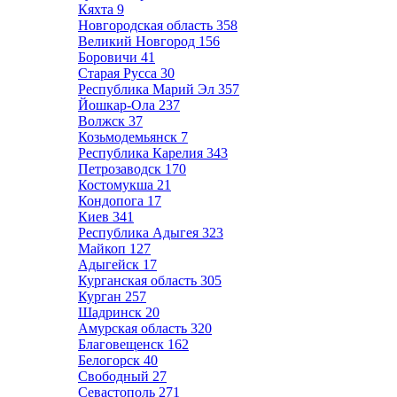
Кяхта
9
Новгородская область
358
Великий Новгород
156
Боровичи
41
Старая Русса
30
Республика Марий Эл
357
Йошкар-Ола
237
Волжск
37
Козьмодемьянск
7
Республика Карелия
343
Петрозаводск
170
Костомукша
21
Кондопога
17
Киев
341
Республика Адыгея
323
Майкоп
127
Адыгейск
17
Курганская область
305
Курган
257
Шадринск
20
Амурская область
320
Благовещенск
162
Белогорск
40
Свободный
27
Севастополь
271