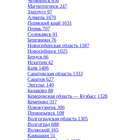
Челябинск
650
Магнитогорск
247
Златоуст
97
Алматы
1670
Пермский край
1631
Пермь
707
Соликамск
91
Березники
76
Новосибирская область
1587
Новосибирск
1025
Бердск
66
Искитим
42
Київ
1406
Саратовская область
1333
Саратов
627
Энгельс
149
Балаково
88
Кемеровская область — Кузбасс
1328
Кемерово
317
Новокузнецк
306
Прокопьевск
108
Волгоградская область
1305
Волгоград
688
Волжский
165
Камышин
51