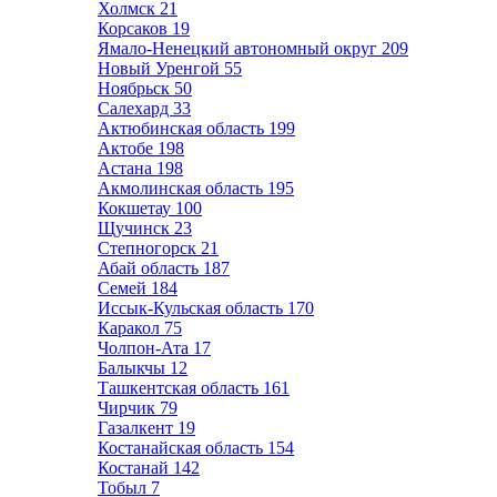
Холмск
21
Корсаков
19
Ямало-Ненецкий автономный округ
209
Новый Уренгой
55
Ноябрьск
50
Салехард
33
Актюбинская область
199
Актобе
198
Астана
198
Акмолинская область
195
Кокшетау
100
Щучинск
23
Степногорск
21
Абай область
187
Семей
184
Иссык-Кульская область
170
Каракол
75
Чолпон-Ата
17
Балыкчы
12
Ташкентская область
161
Чирчик
79
Газалкент
19
Костанайская область
154
Костанай
142
Тобыл
7