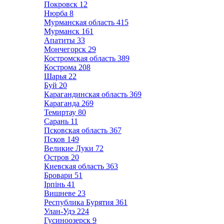
Покровск
12
Нюрба
8
Мурманская область
415
Мурманск
161
Апатиты
33
Мончегорск
29
Костромская область
389
Кострома
208
Шарья
22
Буй
20
Карагандинская область
369
Караганда
269
Темиртау
80
Сарань
11
Псковская область
367
Псков
149
Великие Луки
72
Остров
20
Киевская область
363
Бровари
51
Ірпінь
41
Вишневе
23
Республика Бурятия
361
Улан-Удэ
224
Гусиноозерск
9