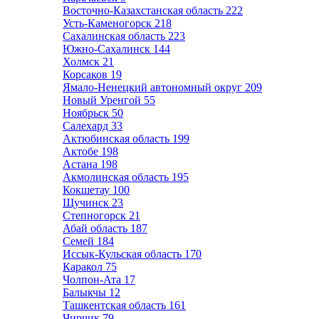
Восточно-Казахстанская область
222
Усть-Каменогорск
218
Сахалинская область
223
Южно-Сахалинск
144
Холмск
21
Корсаков
19
Ямало-Ненецкий автономный округ
209
Новый Уренгой
55
Ноябрьск
50
Салехард
33
Актюбинская область
199
Актобе
198
Астана
198
Акмолинская область
195
Кокшетау
100
Щучинск
23
Степногорск
21
Абай область
187
Семей
184
Иссык-Кульская область
170
Каракол
75
Чолпон-Ата
17
Балыкчы
12
Ташкентская область
161
Чирчик
79