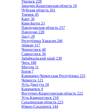
Уральск
228
Западно-Казахтанская область
10
Чуйская область
261
Токмок
45
Кант
36
Кара-Балта
23
Павлодарская область
257
Павлодар
228
Аксу
20
Республика Хакасия
246
Абакан
117
Черногорск
40
Саяногорск
36
Забайкальский край
238
Чита
188
Могоча
11
Борзя
7
Карачаево-Черкесская Республика
225
Черкесск
121
Усть-Джегута
18
Карачаевск
9
Восточно-Казахстанская область
222
Усть-Каменогорск
218
Сахалинская область
223
Южно-Сахалинск
144