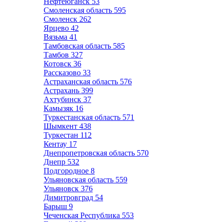
Нефтеюганск
53
Смоленская область
595
Смоленск
262
Ярцево
42
Вязьма
41
Тамбовская область
585
Тамбов
327
Котовск
36
Рассказово
33
Астраханская область
576
Астрахань
399
Ахтубинск
37
Камызяк
16
Туркестанская область
571
Шымкент
438
Туркестан
112
Кентау
17
Днепропетровская область
570
Днепр
532
Подгородное
8
Ульяновская область
559
Ульяновск
376
Димитровград
54
Барыш
9
Чеченская Республика
553