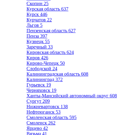
Скопин
25
Курская область
637
Курск
446
Курчатов
22
Льгов
5
Пензенская область
627
Пенза
397
Кузнецк
55
Заречный
33
Кировская область
624
Киров
426
Кирово-Чепецк
50
Слободской
24
Калининградская область
608
Калининград
372
Гурьевск
19
Черняховск
19
Ханты-Мансийский автономный округ
608
Сургут
209
Нижневартовск
138
Нефтеюганск
53
Смоленская область
595
Смоленск
262
Ярцево
42
Вязьма
41