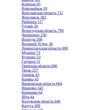
Клинцы
65
Новозыбков
29
Ярославская область
711
Ярославль
382
Рыбинск
117
Тутаев
26
Вологодская область
709
Череповец
250
Вологда
208
Великий Устюг
36
Ленинградская область
699
Мурино
73
Кудрово
53
Гатчина
51
Тверская область
696
Тверь
257
Торжок
43
Кимры
43
Ивановская область
664
Иваново
342
Кинешма
64
Шуя
44
Калужская область
646
Калуга
309