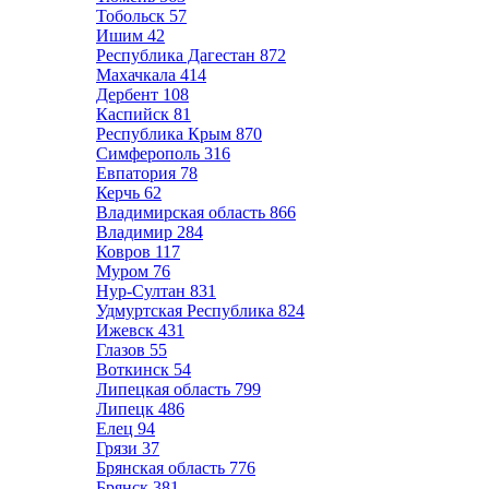
Тобольск
57
Ишим
42
Республика Дагестан
872
Махачкала
414
Дербент
108
Каспийск
81
Республика Крым
870
Симферополь
316
Евпатория
78
Керчь
62
Владимирская область
866
Владимир
284
Ковров
117
Муром
76
Нур-Султан
831
Удмуртская Республика
824
Ижевск
431
Глазов
55
Воткинск
54
Липецкая область
799
Липецк
486
Елец
94
Грязи
37
Брянская область
776
Брянск
381