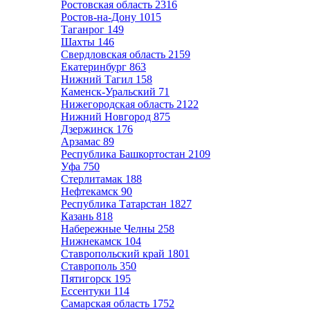
Ростовская область
2316
Ростов-на-Дону
1015
Таганрог
149
Шахты
146
Свердловская область
2159
Екатеринбург
863
Нижний Тагил
158
Каменск-Уральский
71
Нижегородская область
2122
Нижний Новгород
875
Дзержинск
176
Арзамас
89
Республика Башкортостан
2109
Уфа
750
Стерлитамак
188
Нефтекамск
90
Республика Татарстан
1827
Казань
818
Набережные Челны
258
Нижнекамск
104
Ставропольский край
1801
Ставрополь
350
Пятигорск
195
Ессентуки
114
Самарская область
1752