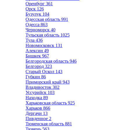
Оренбург
361
Орск
126
Бузулук
104
Одесская область
991
Одесса
863
Черноморск
40
Тульская область
1025
Тула
436
Новомосковск
131
Алексин
49
Бишкек
967
Белгородская область
946
Белгород
323
Старый Оскол
143
Губкин
86
Приморский край
943
Владивосток
302
Уссурийск
103
Находка
89
Харьковская область
925
Харьков
866
Дергачи
13
Пивденное
2
Тюменская область
881
Тюмень
563