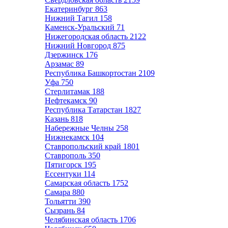
Екатеринбург
863
Нижний Тагил
158
Каменск-Уральский
71
Нижегородская область
2122
Нижний Новгород
875
Дзержинск
176
Арзамас
89
Республика Башкортостан
2109
Уфа
750
Стерлитамак
188
Нефтекамск
90
Республика Татарстан
1827
Казань
818
Набережные Челны
258
Нижнекамск
104
Ставропольский край
1801
Ставрополь
350
Пятигорск
195
Ессентуки
114
Самарская область
1752
Самара
880
Тольятти
390
Сызрань
84
Челябинская область
1706