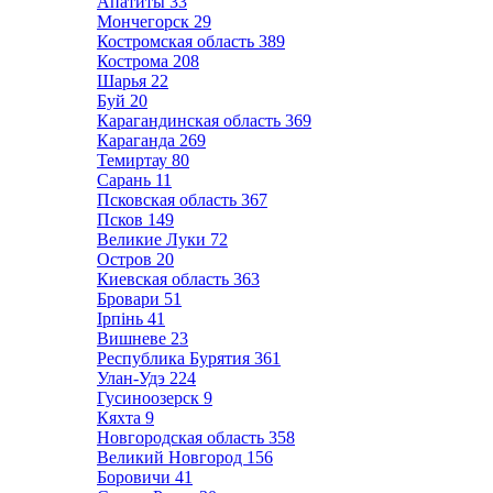
Апатиты
33
Мончегорск
29
Костромская область
389
Кострома
208
Шарья
22
Буй
20
Карагандинская область
369
Караганда
269
Темиртау
80
Сарань
11
Псковская область
367
Псков
149
Великие Луки
72
Остров
20
Киевская область
363
Бровари
51
Ірпінь
41
Вишневе
23
Республика Бурятия
361
Улан-Удэ
224
Гусиноозерск
9
Кяхта
9
Новгородская область
358
Великий Новгород
156
Боровичи
41