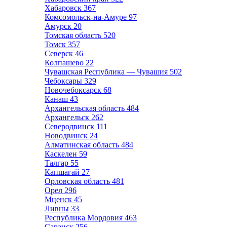
Хабаровск
367
Комсомольск-на-Амуре
97
Амурск
20
Томская область
520
Томск
357
Северск
46
Колпашево
22
Чувашская Республика — Чувашия
502
Чебоксары
329
Новочебоксарск
68
Канаш
43
Архангельская область
484
Архангельск
262
Северодвинск
111
Новодвинск
24
Алматинская область
484
Каскелен
59
Талгар
55
Капшагай
27
Орловская область
481
Орел
296
Мценск
45
Ливны
33
Республика Мордовия
463
Саранск
256