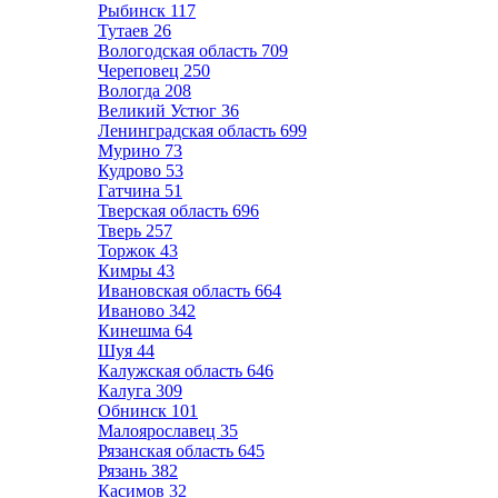
Рыбинск
117
Тутаев
26
Вологодская область
709
Череповец
250
Вологда
208
Великий Устюг
36
Ленинградская область
699
Мурино
73
Кудрово
53
Гатчина
51
Тверская область
696
Тверь
257
Торжок
43
Кимры
43
Ивановская область
664
Иваново
342
Кинешма
64
Шуя
44
Калужская область
646
Калуга
309
Обнинск
101
Малоярославец
35
Рязанская область
645
Рязань
382
Касимов
32