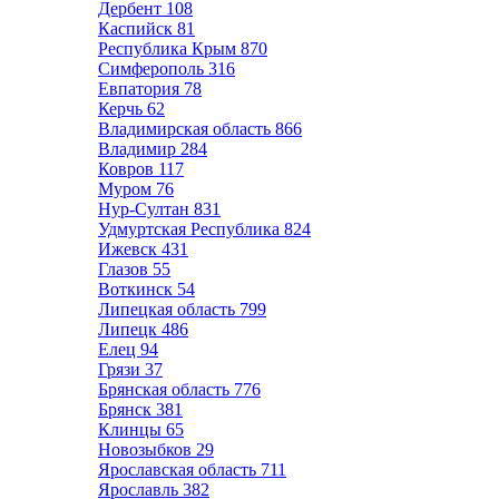
Дербент
108
Каспийск
81
Республика Крым
870
Симферополь
316
Евпатория
78
Керчь
62
Владимирская область
866
Владимир
284
Ковров
117
Муром
76
Нур-Султан
831
Удмуртская Республика
824
Ижевск
431
Глазов
55
Воткинск
54
Липецкая область
799
Липецк
486
Елец
94
Грязи
37
Брянская область
776
Брянск
381
Клинцы
65
Новозыбков
29
Ярославская область
711
Ярославль
382